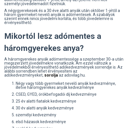
személyi jövedelemadót fizetniük.
A négygyerekesek és a 30 éve alatti anyák után október 1-jétől a
három gyermeket nevelő anyák is adómentesek. A szabályok
szerint ennek nincs jövedelmi korláta, és több jövedelemre is
érvényesíthető.
Mikortól lesz adómentes a
háromgyerekes anya?
A háromgyerekes anyák adómentessége a szeptember 30-a után
megszerzett jövedelmekre vonatkozik. Ám ezzel változik a
jövedelmekből érvényesíthető adókedvezmények sorrendje is. Az
alábbi sorrendben lehet érvényesíteni az
adókedvezményeket,
sorolja
az adovilag.hu.
Négy vagy több gyermeket nevelő anyák kedvezménye,
illetve háromgyerekes anyák kedvezménye
CSED, GYED, örökbefogadói díj kedvezménye
25 év alatti fiatalok kedvezménye
30 év alatti anyák kedvezménye
személyi kedvezmény
első házasok kedvezménye