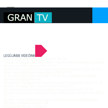
LEGÚJABB VIDEÓINK
Kis-Dunai vízállás Esztergom 2026. 08. 04.
Verbal - A tavalyi siker után idén is újra Art Week! vendég: Vereckei
András az EMC titkára 2026. 08. 04.
Szentmise a Letkési Mennybemenetel templomból 2026. 08. 02.
A 68. hídőr kiállítása Párkányban 2026. 07. 30.
25 éve ért össze újra a két part: Történelmi pillanatok a Mária
Valéria híd újjáépítéséről
Szentmise a Nagymarosi Szent Kereszt templomból 2026. 07. 26.
Verbal - vendég: Tóth József Citrom 2026.07.27.
Országos gördeszka bajnokság Esztergomban 2026.07.18.
Szentmise a Mogyorósbányai Szűz Mária Neve templomból 2026.
07. 19.
Verbal - A leghitelesebb magyar rock-blues hang tolmácsolója,
Vendég: Yerblues 2026.07.20.
Közösségek Arcai - Szőgyén