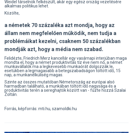
Weidel társelnök felkészült, akár egy egész ország vezetésére
alkalmas politikus lehet.
Közölte,
a németek 70 százaléka azt mondja, hogy az
állam nem megfelelően működik, nem tudja a
problémáikat kezelni, csaknem 50 százalékban
mondják azt, hogy a média nem szabad.
Felidézte, Friedrich Merz kancellár egy vasárnapi interjúban maga
mondta el, hogy a német produktivitás tíz éve nem nő, a német
munkavállalók ma a legkevesebb munkaórát dolgozzák le,
esetükben a legmagasabb a betegszabadságon töltött idő, 15
nap, a munkanélküliség magas.
Szinte az összes mutatóban Németország az európai alsó
harmadban található, a munkában töltött idő nagysága és a
produktivitás terén a sereghajtók között van - fűzte hozzá Szalai
Zoltán.
Forrás, képforrás: mti.hu, szamoldki.hu