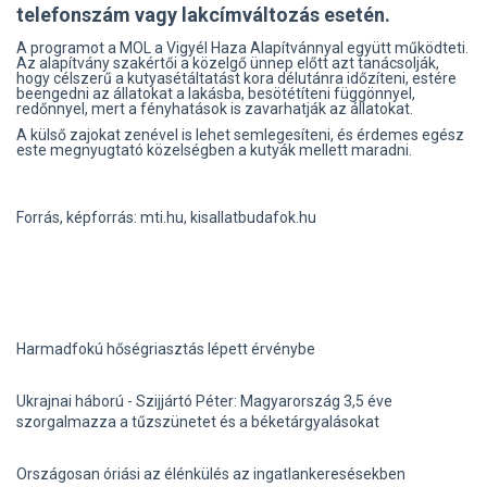
telefonszám vagy lakcímváltozás esetén.
A programot a MOL a Vigyél Haza Alapítvánnyal együtt működteti.
Az alapítvány szakértői a közelgő ünnep előtt azt tanácsolják,
hogy célszerű a kutyasétáltatást kora délutánra időzíteni, estére
beengedni az állatokat a lakásba, besötétíteni függönnyel,
redőnnyel, mert a fényhatások is zavarhatják az állatokat.
A külső zajokat zenével is lehet semlegesíteni, és érdemes egész
este megnyugtató közelségben a kutyák mellett maradni.
Forrás, képforrás: mti.hu, kisallatbudafok.hu
Harmadfokú hőségriasztás lépett érvénybe
Ukrajnai háború - Szijjártó Péter: Magyarország 3,5 éve
szorgalmazza a tűzszünetet és a béketárgyalásokat
Országosan óriási az élénkülés az ingatlankeresésekben