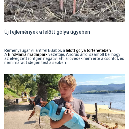
Új fejlemények a lelőtt gólya ügyében
Reménysugár villant fel EGábor, a
lelőtt gólya történetében
.
A
BirdMania madárpark
vezetője, András arról számolt be, hogy
az elvégzett röntgen negatív lett: a lövedék nem érte a csontot, és
nem maradt idegen test a sebben.