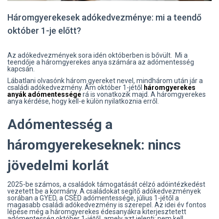
Háromgyerekesek adókedvezménye: mi a teendő
október 1-je előtt?
Az adókedvezmények sora idén októberben is bővült. Mi a
teendője a háromgyerekes anya számára az adómentesség
kapcsán.
Lábatlani olvasónk három gyereket nevel, mindhárom után jár a
családi adókedvezmény. Ám október 1-jétől
háromgyerekes
anyák adómentessége
rá is vonatkozik majd. A háromgyerekes
anya kérdése, hogy kell-e külön nyilatkoznia erről.
Adómentesség a
háromgyerekeseknek: nincs
jövedelmi korlát
2025-be számos, a családok támogatását célzó adóintézkedést
vezetett be a kormány. A családokat segítő adókedvezmények
sorában a GYED, a CSED adómentessége, július 1-jétől a
magasabb családi adókedvezmény is szerepel. Az idei év fontos
lépése még a háromgyerekes édesanyákra kiterjesztetett
adómentesség október 1-jétől, amely azt jelenti: nem kell