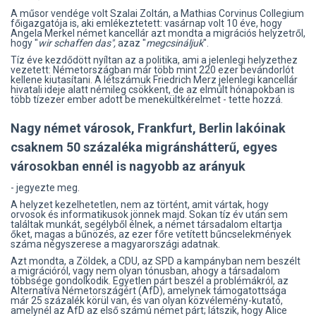
A műsor vendége volt Szalai Zoltán, a Mathias Corvinus Collegium
főigazgatója is, aki emlékeztetett: vasárnap volt 10 éve, hogy
Angela Merkel német kancellár azt mondta a migrációs helyzetről,
hogy "
wir schaffen das",
azaz "
megcsináljuk
".
Tíz éve kezdődött nyíltan az a politika, ami a jelenlegi helyzethez
vezetett: Németországban már több mint 220 ezer bevándorlót
kellene kiutasítani. A létszámuk Friedrich Merz jelenlegi kancellár
hivatali ideje alatt némileg csökkent, de az elmúlt hónapokban is
több tízezer ember adott be menekültkérelmet - tette hozzá.
Nagy német városok, Frankfurt, Berlin lakóinak
csaknem 50 százaléka migránshátterű, egyes
városokban ennél is nagyobb az arányuk
- jegyezte meg.
A helyzet kezelhetetlen, nem az történt, amit vártak, hogy
orvosok és informatikusok jönnek majd. Sokan tíz év után sem
találtak munkát, segélyből élnek, a német társadalom eltartja
őket, magas a bűnözés, az ezer főre vetített bűncselekmények
száma négyszerese a magyarországi adatnak.
Azt mondta, a Zöldek, a CDU, az SPD a kampányban nem beszélt
a migrációról, vagy nem olyan tónusban, ahogy a társadalom
többsége gondolkodik. Egyetlen párt beszél a problémákról, az
Alternatíva Németországért (AfD), amelynek támogatottsága
már 25 százalék körül van, és van olyan közvélemény-kutató,
amelynél az AfD az első számú német párt; látszik, hogy Alice