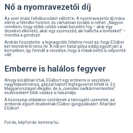
Nő a nyomravezetői díj
Az eset óriási felháborodást váltott ki. A nyomravezetői díj mára
elérte a félmillió forintot, és várhatóan tovább is nőhet. „Nagyon
remélem, hogy előbb-utóbb valaki beszélni fog – akár egy
dicsekvő elkövető, akár egy szomszéd, aki hallotta a lövéseket” –
mondta a gondozó.
András hozzátette: a legnagyobb félelme most az, hogy EGábor
két testvéréről nincs hír. A három fiatal gólya eddig együtt járt a
környéken, így fennáll a veszélye, hogy a másik kettő is célponttá
vált.
Emberre is halálos fegyver
Ahogy korábban írtuk, EGábort egy emberre is veszélyes
nagyteljesítményű, gázzal hajtott légfegyverrel lőtték le. Ez
Magyarországon illegális, de a „csendes vadkármentesítés”
eszközeként több vadász is használja.
A közösségi oldalakon özönlenek a támogató üzenetek, az
emberek együtt drukkolnak EGábor gyógyulásáért. Kitartást
EGábor!
Forrás, képforrás: kemma.hu