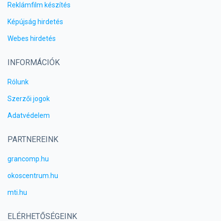
Reklámfilm készítés
Képújság hirdetés
Webes hirdetés
INFORMÁCIÓK
Rólunk
Szerzői jogok
Adatvédelem
PARTNEREINK
grancomp.hu
okoscentrum.hu
mti.hu
ELÉRHETŐSÉGEINK