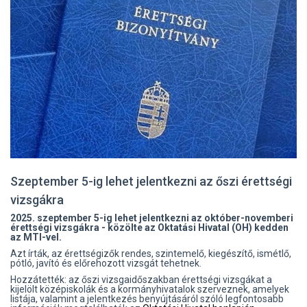
Szeptember 5-ig lehet jelentkezni az őszi érettségi
vizsgákra
2025.
szeptember 5-ig lehet jelentkezni az október-novemberi
érettségi vizsgákra - közölte az Oktatási Hivatal (OH) kedden
az MTI-vel.
Azt írták, az érettségizők rendes, szintemelő, kiegészítő, ismétlő,
pótló, javító és előrehozott vizsgát tehetnek.
Hozzátették: az őszi vizsgaidőszakban érettségi vizsgákat a
kijelölt középiskolák és a kormányhivatalok szerveznek, amelyek
listája, valamint a jelentkezés benyújtásáról szóló legfontosabb