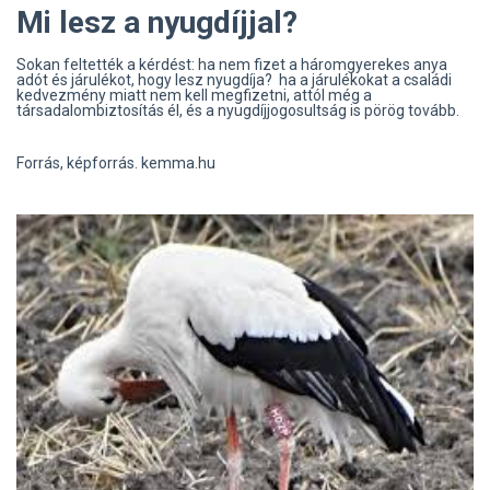
Mi lesz a nyugdíjjal?
Sokan feltették a kérdést: ha nem fizet a háromgyerekes anya
adót és járulékot, hogy lesz nyugdíja? ha a járulékokat a családi
kedvezmény miatt nem kell megfizetni, attól még a
társadalombiztosítás él, és a nyugdíjjogosultság is pörög tovább.
Forrás, képforrás. kemma.hu