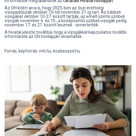
információk megtalálhatók az
Oktatási Hivatal honlapján
.
Az OH kitért arra is, hogy 2025-ben az őszi érettségi
vizsgaidőszak október 10-től november 21-ig tart. Az írásbeli
vizsgákat október 10-27. között tartják, az emelt szintű szóbeli
vizsgák november 6. és 10., a középszintű szóbeli vizsgák pedig
november 17. és 21. között lesznek - ismertették.
A hivatal jelezte továbbá, hogy a vizsgákkal kapcsolatos további
információk az OH honlapján olvashatók.
Forrás, képforrás: mti.hu, kozbeszed.hu