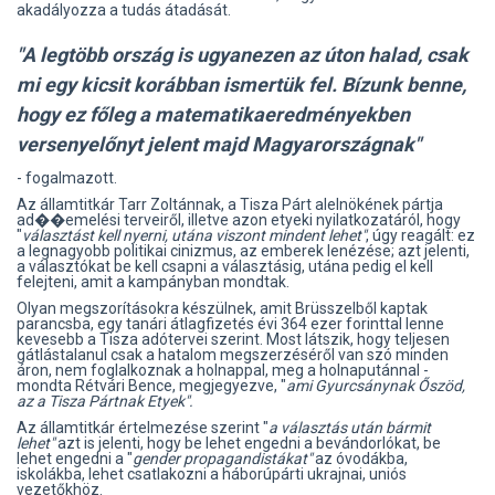
akadályozza a tudás átadását.
"A legtöbb ország is ugyanezen az úton halad, csak
mi egy kicsit korábban ismertük fel. Bízunk benne,
hogy ez főleg a matematikaeredményekben
versenyelőnyt jelent majd Magyarországnak"
- fogalmazott.
Az államtitkár Tarr Zoltánnak, a Tisza Párt alelnökének pártja
ad��emelési terveiről, illetve azon etyeki nyilatkozatáról, hogy
"
választást kell nyerni, utána viszont mindent lehet"
, úgy reagált: ez
a legnagyobb politikai cinizmus, az emberek lenézése; azt jelenti,
a választókat be kell csapni a választásig, utána pedig el kell
felejteni, amit a kampányban mondtak.
Olyan megszorításokra készülnek, amit Brüsszelből kaptak
parancsba, egy tanári átlagfizetés évi 364 ezer forinttal lenne
kevesebb a Tisza adótervei szerint. Most látszik, hogy teljesen
gátlástalanul csak a hatalom megszerzéséről van szó minden
áron, nem foglalkoznak a holnappal, meg a holnaputánnal -
mondta Rétvári Bence, megjegyezve, "
ami Gyurcsánynak Őszöd,
az a Tisza Pártnak Etyek".
Az államtitkár értelmezése szerint "
a választás után bármit
lehet"
azt is jelenti, hogy be lehet engedni a bevándorlókat, be
lehet engedni a "
gender propagandistákat"
az óvodákba,
iskolákba, lehet csatlakozni a háborúpárti ukrajnai, uniós
vezetőkhöz.