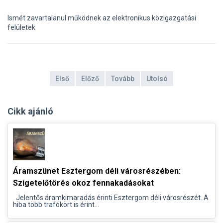
Ismét zavartalanul működnek az elektronikus közigazgatási
felületek
Első
Előző
Tovább
Utolsó
Cikk ajánló
Áramszünet Esztergom déli városrészében:
Szigetelőtörés okoz fennakadásokat
Jelentős áramkimaradás érinti Esztergom déli városrészét. A
hiba több trafókört is érint...