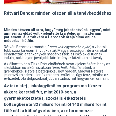
Rétvári Bence: minden készen áll a tanévkezdéshez
Minden készen áll arra, hogy "még jobb tanévünk legyen", mint
amilyen az előző volt - jelentette ki a Belügyminisztérium
parlamenti államtitkára a Harcosok órája című online
műsorban hétfőn.
Rétvári Bence azt mondta, "
nem volt egyszerű a nyár"
, a viharok
több száz káreseményt okoztak Magyarországon, de a károkat
elhárították, a tankönyvek megérkeztek, az iskolák el tudnak
indulni, sok helyen jóval jobb körülmények között, mint tavaly.
Az államtitkár a Tisza Párt elnökének azon kijelentésére, hogy az
iskolákban és a kórházakban
"ipari hulladékot"
etetnek a
gyerekekkel, illetve a betegekkel, úgy reagált, Magyar Péterre
jellemző, mindenkit lenéz minden területen, úgy tesz, mintha az
évtizedek óta dolgozóknál jobban tudná, mit hogyan kell csinálni.
Az iskolatej-, iskolagyümölcs-program ma tízszer
akkora keretből fut, mint 2010-ben, a
gyermekétkeztetés, szociális étkeztetés
költségkerete 32 milliárd forintról 140 milliárd forint
fölé nőtt a költségvetésben, a reformmenza-