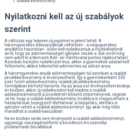
családi kedvezmény
Nyilatkozni kell az új szabályok
szerint
A változás egy teljesen új jogcímet is jelent tehát. A
háromgyerekes édesanyáknak vélhetően - a négygyerekes
anyákhoz hasonlóan - külön kell nyilatkozniuk a munkáltatónál
arról, hogy az adómentességet igénybe veszik-e. Bár erről még
nem adott ki a Nemzeti Adó- és Vámhivatal pontos tájékoztatást.
Azonban ha külön nyilatkozat lesz, akkor a gyermekek adatait kell
feltüntetni, akikre tekintettel adómentes az adózó anya.
A háromgyerekes anyák adómentességén túl azonban a családi
járulékkedvezmény is érvényesíthető. Így a gyermekenként 330
ezer forint adókedvezmény családi járulékkedvezmény
formájában kérhető havonta. Ha az anya ezt érvényesíteni kívánja
év közben, akkor új nyilatkozatot kell leadnia a családi
adókedvezményről a jövedelmét kifizető intézménynek, cégnek.
Jó hír, hogy a családi adókedvezmény továbbra is megosztható a
házastárssal, bejegyzett élettárssal: a házastárs, élettárs is
igénybe veheti a családi adókedvezményt. Így akár még több
maradhat a családi kasszában.
Ha év közben senki sem érvényesíti a családi adókedvezményt,
ugyanúgy visszaigényelhető a következő évi személyi
jövdelemadó-bevallással.