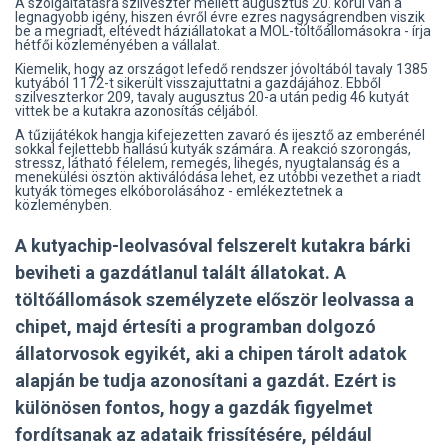
A szolgáltatásra szilveszter mellett augusztus 20. körül van a
legnagyobb igény, hiszen évről évre ezres nagyságrendben viszik
be a megriadt, eltévedt háziállatokat a MOL-töltőállomásokra - írja
hétfői közleményében a vállalat.
Kiemelik, hogy az országot lefedő rendszer jóvoltából tavaly 1385
kutyából 1172-t sikerült visszajuttatni a gazdájához. Ebből
szilveszterkor 209, tavaly augusztus 20-a után pedig 46 kutyát
vittek be a kutakra azonosítás céljából.
A tűzijátékok hangja kifejezetten zavaró és ijesztő az emberénél
sokkal fejlettebb hallású kutyák számára. A reakció szorongás,
stressz, látható félelem, remegés, lihegés, nyugtalanság és a
menekülési ösztön aktiválódása lehet, ez utóbbi vezethet a riadt
kutyák tömeges elkóborolásához - emlékeztetnek a
közleményben.
A kutyachip-leolvasóval felszerelt kutakra bárki
beviheti a gazdátlanul talált állatokat. A
töltőállomások személyzete először leolvassa a
chipet, majd értesíti a programban dolgozó
állatorvosok egyikét, aki a chipen tárolt adatok
alapján be tudja azonosítani a gazdát. Ezért is
különösen fontos, hogy a gazdák figyelmet
fordítsanak az adataik frissítésére, például