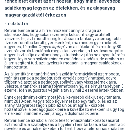
rendeletet direkt azért hozták, hogy minél kevesebb
adalékanyag legyen az ételekben, és az alapanyag
magyar gazdáktól érkezzen
- mutatott rá.
Rétvári Bence arra a hírre, miszerint annyira drága az
iskolakezdés, hogy sokan személyi kölcsönt vagy áruhitelt
vesznek fel, azt mondta, míg korábban a tankönyvcsomag több
tízezer forintba került gyerekenként, ma minden gyermeknek
ingyenes, félmillió
"ingyen laptop"
van a diákoknál, és mintegy 80
ezer rászoruló tanulónak még a tanszereket, a füzetcsomagot is
ingyen biztosítja az állam, hogy a tudáshoz jutás ne anyagi kérdés
legyen. Így is van nyilván minden családnak kiadása, de amiben az
állam segíteni tud, azt igyekszik megadni a magyar családoknak -
hangoztatta.
Az államtitkár a tanárhiányról szóló információkról azt mondta,
már látszanak a pedagógusbér-emelés pozitív hatásai, egyre
többen választják a pedagóguspályát, vagy visszatérnek arra.
Jelezte, a tanárok száma folyamatosan nő, az elmúlt tanévben 3
ezerrel, idén augusztus végén a tavalyinál 2 ezerrel lettek többen.
Ennek eredményeként most jóval kevesebb diák jut egy tanárra,
mint 2010-ben, vagyis több figyelmet kap egy tanuló, és ez az
arány Magyarországon jobb az uniós átlagnál - közölte,
hozzáfűzve, a pedagógusok bére a következő években is úgy fog
emelkedni minden évben, ahogy a diplomások bére.
Rétvári Bence az iskolai mobiltelefon-használat korlátozásáról
azt mondta, a szabályozás a figyelem fenntartása, a koncentráció
növelése és annak érdekében történt, hogy a telefonhasználat ne