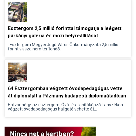
Esztergom 2,5 millió forinttal támogatja a leégett
párkányi galéria és mozi helyreállítását
Esztergom Megyei Jogú Város Önkormányzata 2,5 millió
forint vissza nem térítendő...
64 Esztergomban végzett óvodapedagógus vette
át diplomáját a Pázmány budapesti diplomaátadóján
Hatvannégy, az esztergomi Óvó- és Tanítóképző Tanszéken
végzett óvodapedagógus hallgató vehette át...