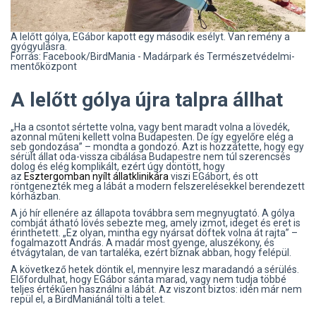
A lelőtt gólya, EGábor kapott egy második esélyt. Van remény a
gyógyulásra.
Forrás: Facebook/BirdMania - Madárpark és Természetvédelmi-
mentőközpont
A lelőtt gólya újra talpra állhat
„Ha a csontot sértette volna, vagy bent maradt volna a lövedék,
azonnal műteni kellett volna Budapesten. De így egyelőre elég a
seb gondozása” – mondta a gondozó. Azt is hozzátette, hogy egy
sérült állat oda-vissza cibálása Budapestre nem túl szerencsés
dolog és elég komplikált, ezért úgy döntött, hogy
az
Esztergomban nyílt állatklinikára
viszi EGábort, és ott
röntgenezték meg a lábát a modern felszerelésekkel berendezett
kórházban.
A jó hír ellenére az állapota továbbra sem megnyugtató. A gólya
combját átható lövés sebezte meg, amely izmot, ideget és eret is
érinthetett. „Ez olyan, mintha egy nyársat döftek volna át rajta” –
fogalmazott András. A madár most gyenge, aluszékony, és
étvágytalan, de van tartaléka, ezért bíznak abban, hogy felépül.
A következő hetek döntik el, mennyire lesz maradandó a sérülés.
Előfordulhat, hogy EGábor sánta marad, vagy nem tudja többé
teljes értékűen használni a lábát. Az viszont biztos: idén már nem
repül el, a BirdManiánál tölti a telet.