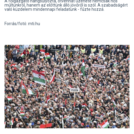
A főigazgató hangsúlyozta, ötvenhat üzenete nemcsak hős
múltunkról, hanem az előttünk álló jövőről is szól. A szabadságért
való küzdelem mindennapi feladatunk - fűzte hozzá.
Forrás/fotó: mti.hu