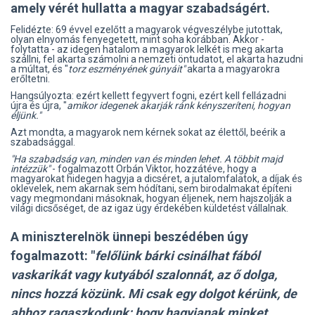
amely vérét hullatta a magyar szabadságért.
Felidézte: 69 évvel ezelőtt a magyarok végveszélybe jutottak,
olyan elnyomás fenyegetett, mint soha korábban. Akkor -
folytatta - az idegen hatalom a magyarok lelkét is meg akarta
szállni, fel akarta számolni a nemzeti öntudatot, el akarta hazudni
a múltat, és "
torz eszményének gúnyáit"
akarta a magyarokra
erőltetni.
Hangsúlyozta: ezért kellett fegyvert fogni, ezért kell fellázadni
újra és újra, "
amikor idegenek akarják ránk kényszeríteni, hogyan
éljünk."
Azt mondta, a magyarok nem kérnek sokat az élettől, beérik a
szabadsággal.
"Ha szabadság van, minden van és minden lehet. A többit majd
intézzük"
- fogalmazott Orbán Viktor, hozzátéve, hogy a
magyarokat hidegen hagyja a dicséret, a jutalomfalatok, a díjak és
oklevelek, nem akarnak sem hódítani, sem birodalmakat építeni
vagy megmondani másoknak, hogyan éljenek, nem hajszolják a
világi dicsőséget, de az igaz ügy érdekében küldetést vállalnak.
A miniszterelnök ünnepi beszédében úgy
fogalmazott: "
felőlünk bárki csinálhat fából
vaskarikát vagy kutyából szalonnát, az ő dolga,
nincs hozzá közünk. Mi csak egy dolgot kérünk, de
ahhoz ragaszkodunk: hogy hagyjanak minket