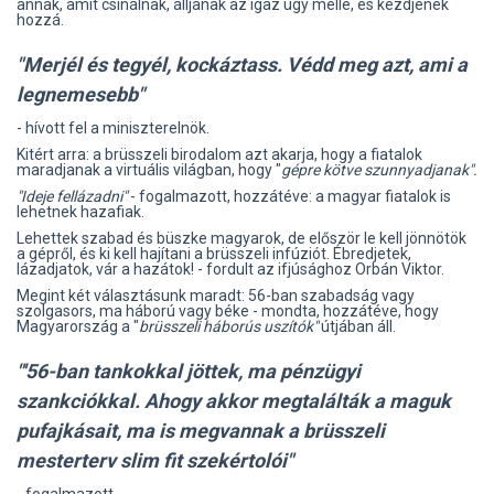
annak, amit csinálnak, álljanak az igaz ügy mellé, és kezdjenek
hozzá.
"Merjél és tegyél, kockáztass. Védd meg azt, ami a
legnemesebb"
- hívott fel a miniszterelnök.
Kitért arra: a brüsszeli birodalom azt akarja, hogy a fiatalok
maradjanak a virtuális világban, hogy "
gépre kötve szunnyadjanak".
"Ideje fellázadni"
- fogalmazott, hozzátéve: a magyar fiatalok is
lehetnek hazafiak.
Lehettek szabad és büszke magyarok, de először le kell jönnötök
a gépről, és ki kell hajítani a brüsszeli infúziót. Ébredjetek,
lázadjatok, vár a hazátok! - fordult az ifjúsághoz Orbán Viktor.
Megint két választásunk maradt: 56-ban szabadság vagy
szolgasors, ma háború vagy béke - mondta, hozzátéve, hogy
Magyarország a "
brüsszeli háborús uszítók"
útjában áll.
"'56-ban tankokkal jöttek, ma pénzügyi
szankciókkal. Ahogy akkor megtalálták a maguk
pufajkásait, ma is megvannak a brüsszeli
mesterterv slim fit szekértolói"