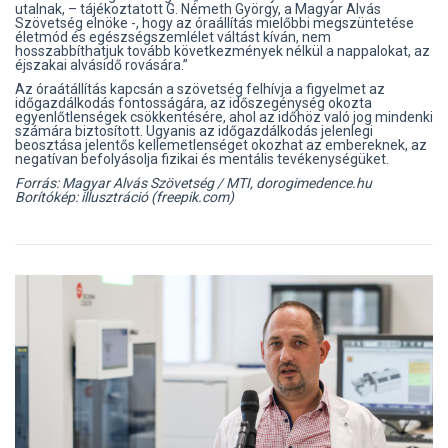
utalnak, – tájékoztatott G. Németh György, a Magyar Alvás
Szövetség elnöke -, hogy az óraállítás mielőbbi megszüntetése
életmód és egészségszemlélet váltást kíván, nem
hosszabbíthatjuk tovább következmények nélkül a nappalokat, az
éjszakai alvásidő rovására.”
Az óraátállítás kapcsán a szövetség felhívja a figyelmet az
időgazdálkodás fontosságára, az időszegénység okozta
egyenlőtlenségek csökkentésére, ahol az időhöz való jog mindenki
számára biztosított. Ugyanis az időgazdálkodás jelenlegi
beosztása jelentős kellemetlenséget okozhat az embereknek, az
negatívan befolyásolja fizikai és mentális tevékenységüket.
Forrás: Magyar Alvás Szövetség / MTI, dorogimedence.hu
Borítókép: illusztráció (freepik.com)