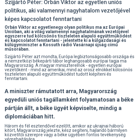
Szijjártó Péter: Orbán Viktor az egyetlen uniós
politikus, aki valamennyi nagyhatalom vezetőjével
képes kapcsolatot fenntartani
Orbán Viktor az egyetlenegy olyan politikus ma az Európai
Unióban, aki a világ valamennyi nagyhatalmának vezetőjével
egyszerre tud kölcsönös tiszteleten alapuló együttműködést
és kapcsolatot fenntartani - jelentette ki a külgazdasági és
külügyminiszter a Kossuth rádió Vasárnapi újság című
műsorában.
Szijjártó Péter azt mondta, Európa legbiztonságosabb országa és
a nemzetközi békepárti tábor leghangosabb európai tagja ma
Magyarország. A magyar miniszterelnök - egyetlen európai
vezetőként - mind az amerikai, mind az orosz elnökkel kölcsönös
tiszteleten alapuló együttműködést tudott kiépíteni és
fenntartani.
A miniszter rámutatott arra, Magyarország
egyedüli uniós tagállamként folyamatosan a béke
pártján állt, a béke ügyét képviselte, mindig a
diplomáciában hitt.
Három és fél esztendővel ezelőtt, amikor az ukrajnai háború
kitört, Magyarország jelezte, kész segíteni, hajlandó bármilyen
közvetítői szerepre vagy a béke ügyében fontos tevékenység
végrehajtására.