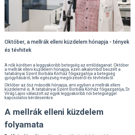
Október, a mellrák elleni küzdelem hónapja - tények
és tévhitek
A nők körében a leggyakoribb betegség az emlődaganat. Október
a mellrák elleni küzdelem hónapja, ezen alkalomból beszélt a
tatabányai Szent Borbála Kórház főigazgatója a betegség
gyógyításáról, lelki egészség megőrzéséről és tévhitekről.
Október az ősz második hónapja, ami egyben a mellrák elleni
küzdelemé is. A tatabányai Szent Borbála Kórház főigazgatója, Dr.
Virág Lajos válaszolt az egyik leggyakoribb női betegséggel
kapcsolatos kérdéseinkre.
A mellrák elleni küzdelem
folyamata