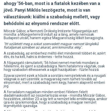
ahogy ’56-ban, most is a fiatalok kezében van a
jövő. Panyi Miklós leszögezte, most is van
választásunk: kiállni a szabadság mellett, vagy
behódolni az elnyomó rendszer előtt.
Móczár Gábor, a Nemzeti Örökség Intézete főigazgatója azt
mondta: a Műegyetemről indult az a láng, amely nemcsak
Budapest utcáit, hanem egész Magyarország lelkét beragyogta.
"Itt született meg a sokat szenvedett magyar nemzet lánglelkű
fiataljainak szívében az akarat, ami kimondta: elég".
A szabadság, az emberhez méltó élet mindennél többet ér, azért
élni, és ha kell, halni is érdemes - tette hozzá.
A főigazgató rámutatott, ’56 hősei nemet mertek mondani a
félelemre, és igent a szabadságra. Nem hatalomra vágytak, csak
hogy szabadon élhessenek a saját hazájukban - fűzte hozzá.
Szavai szerint ezek a hősök a sorstárs nemzeteknek és a nyugati
világnak is azt üzenték: a magyarság nem tűrheti tovább az
elnyomást, mert a szabadság nem kegy, hanem alapvető emberi
jog.
A forradalom napjaiban minden emberi félelem felett
diadalmaskodott az összetartozás ereje - mondta Móczár Gábor,
hozzátéve, október 23-a így lett a nemzet lelki emléknapja, amikor
újra és újra kimondjuk, hogy a szabadság a magyar nemzet
legmélyebb igazsága.