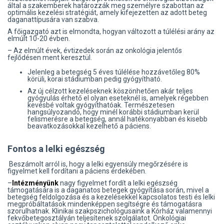
által a szakemberek határozzák meg személyre szabottan az
optimális kezelési stratégiát, amely kifejezetten az adott beteg
daganattípusára van szabva.
A főigazgató azt is elmondta, hogyan változott a túlélési arány az
elmúlt 10-20 évben.
– Az elmúlt évek, évtizedek során az onkológia jelentős
fejlődésen ment keresztül.
Jelenleg a betegség 5 éves túlélése hozzávetőleg 80%
körüli, korai stádiumban pedig gyógyítható.
Az új célzott kezeléseknek köszönhetően akár teljes
gyógyulás érhető el olyan eseteknél is, amelyek régebben
kevésbé voltak gyógyíthatóak. Természetesen
hangsúlyozandó, hogy minél korábbi stádiumban kerül
felismerésre a betegség, annál hatékonyabban és kisebb
beavatkozásokkal kezelhető a páciens.
Fontos a lelki egészség
Beszámolt arról is, hogy a lelki egyensúly megőrzésére is
figyelmet kell fordítani a páciens érdekében.
–
Intézményünk
nagy figyelmet fordít a lelki egészség
támogatására is a daganatos betegek gyógyítása során, mivel a
betegség feldolgozása és a kezelésekkel kapcsolatos testi és lelki
megpróbáltatások mindenképpen segítségre és támogatásra
szorulhatnak. Klinikai szakpszichológusaink a Kórház valamennyi
fekvőbetegosztályán teljesítenek szolgálatot. Onkológiai