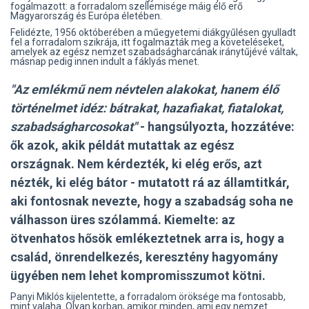
fogalmazott: a forradalom szellemisége máig élő erő
Magyarország és Európa életében.
Felidézte, 1956 októberében a műegyetemi diákgyűlésen gyulladt
fel a forradalom szikrája, itt fogalmazták meg a követeléseket,
amelyek az egész nemzet szabadságharcának iránytűjévé váltak,
másnap pedig innen indult a fáklyás menet.
"Az emlékmű nem névtelen alakokat, hanem élő
történelmet idéz: bátrakat, hazafiakat, fiatalokat,
szabadságharcosokat"
- hangsúlyozta, hozzátéve:
ők azok, akik példát mutattak az egész
országnak. Nem kérdezték, ki elég erős, azt
nézték, ki elég bátor - mutatott rá az államtitkár,
aki fontosnak nevezte, hogy a szabadság soha ne
válhasson üres szólammá. Kiemelte: az
ötvenhatos hősök emlékeztetnek arra is, hogy a
család, önrendelkezés, keresztény hagyomány
ügyében nem lehet kompromisszumot kötni.
Panyi Miklós kijelentette, a forradalom öröksége ma fontosabb,
mint valaha. Olyan korban, amikor minden, ami egy nemzet