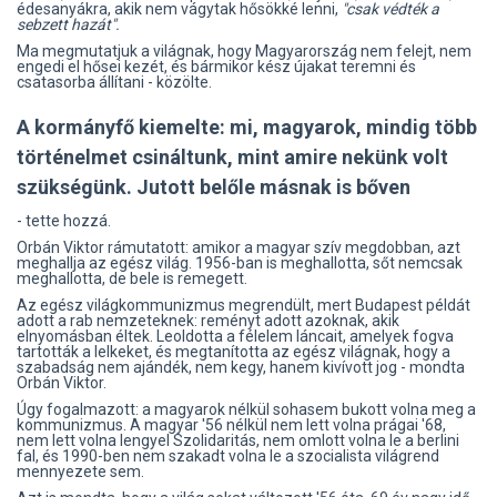
édesanyákra, akik nem vágytak hősökké lenni,
"csak védték a
sebzett hazát".
Ma megmutatjuk a világnak, hogy Magyarország nem felejt, nem
engedi el hősei kezét, és bármikor kész újakat teremni és
csatasorba állítani - közölte.
A kormányfő kiemelte: mi, magyarok, mindig több
történelmet csináltunk, mint amire nekünk volt
szükségünk. Jutott belőle másnak is bőven
- tette hozzá.
Orbán Viktor rámutatott: amikor a magyar szív megdobban, azt
meghallja az egész világ. 1956-ban is meghallotta, sőt nemcsak
meghallotta, de bele is remegett.
Az egész világkommunizmus megrendült, mert Budapest példát
adott a rab nemzeteknek: reményt adott azoknak, akik
elnyomásban éltek. Leoldotta a félelem láncait, amelyek fogva
tartották a lelkeket, és megtanította az egész világnak, hogy a
szabadság nem ajándék, nem kegy, hanem kivívott jog - mondta
Orbán Viktor.
Úgy fogalmazott: a magyarok nélkül sohasem bukott volna meg a
kommunizmus. A magyar '56 nélkül nem lett volna prágai '68,
nem lett volna lengyel Szolidaritás, nem omlott volna le a berlini
fal, és 1990-ben nem szakadt volna le a szocialista világrend
mennyezete sem.