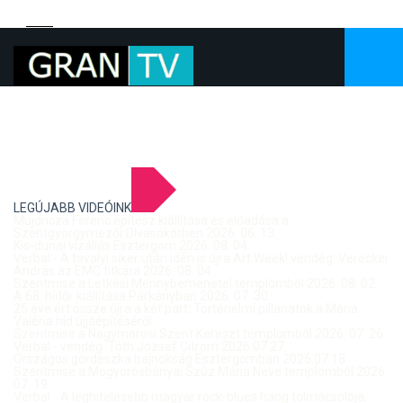
LEGÚJABB VIDEÓINK
Mujdricza Ferenc építész kiállítása és előadása a
Szentgyörgymezői Olvasókörben 2026. 06. 13.
Kis-dunai vízállás Esztergom 2026. 08. 04.
Verbal - A tavalyi siker után idén is újra Art Week! vendég: Vereckei
András az EMC titkára 2026. 08. 04.
Szentmise a Letkési Mennybemenetel templomból 2026. 08. 02.
A 68. hídőr kiállítása Párkányban 2026. 07. 30.
25 éve ért össze újra a két part: Történelmi pillanatok a Mária
Valéria híd újjáépítéséről
Szentmise a Nagymarosi Szent Kereszt templomból 2026. 07. 26.
Verbal - vendég: Tóth József Citrom 2026.07.27.
Országos gördeszka bajnokság Esztergomban 2026.07.18.
Szentmise a Mogyorósbányai Szűz Mária Neve templomból 2026.
07. 19.
Verbal - A leghitelesebb magyar rock-blues hang tolmácsolója,