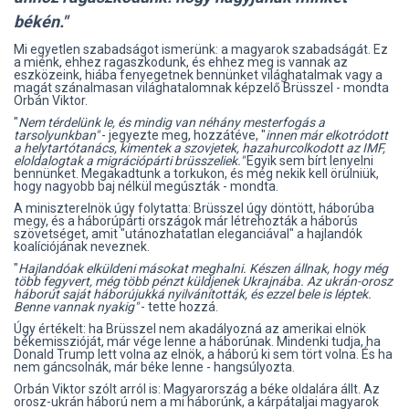
békén."
Mi egyetlen szabadságot ismerünk: a magyarok szabadságát. Ez
a miénk, ehhez ragaszkodunk, és ehhez meg is vannak az
eszközeink, hiába fenyegetnek bennünket világhatalmak vagy a
magát szánalmasan világhatalomnak képzelő Brüsszel - mondta
Orbán Viktor.
"
Nem térdelünk le, és mindig van néhány mesterfogás a
tarsolyunkban"
- jegyezte meg, hozzátéve, "
innen már elkotródott
a helytartótanács, kimentek a szovjetek, hazahurcolkodott az IMF,
eloldalogtak a migrációpárti brüsszeliek."
Egyik sem bírt lenyelni
bennünket. Megakadtunk a torkukon, és még nekik kell örülniük,
hogy nagyobb baj nélkül megúszták - mondta.
A miniszterelnök úgy folytatta: Brüsszel úgy döntött, háborúba
megy, és a háborúpárti országok már létrehozták a háborús
szövetséget, amit "utánozhatatlan eleganciával" a hajlandók
koalíciójának neveznek.
"
Hajlandóak elküldeni másokat meghalni. Készen állnak, hogy még
több fegyvert, még több pénzt küldjenek Ukrajnába. Az ukrán-orosz
háborút saját háborújukká nyilvánították, és ezzel bele is léptek.
Benne vannak nyakig"
- tette hozzá.
Úgy értékelt: ha Brüsszel nem akadályozná az amerikai elnök
békemisszióját, már vége lenne a háborúnak. Mindenki tudja, ha
Donald Trump lett volna az elnök, a háború ki sem tört volna. És ha
nem gáncsolnák, már béke lenne - hangsúlyozta.
Orbán Viktor szólt arról is: Magyarország a béke oldalára állt. Az
orosz-ukrán háború nem a mi háborúnk, a kárpátaljai magyarok