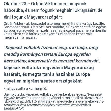
Október 23. - Orbán Viktor: nem megyünk
háborúba, és nem fogunk meghalni Ukrajnáért, de
élni fogunk Magyarországért
Orbán Viktor - aki beszédét a tömeg méretére utalva úgy kezdte,
"
ez már az űrből is látszik" -
azt mondta, a Békemenet talán egész
Európa legnagyobb nemzeti hazafias mozgalma, amely a liberális
korszellem és a brüsszeli elnyomók ellenében képes volt
megvédeni a hazáját.
"
Képesek voltatok tizenhat évig, s ki tudja, még
meddig kormányon tartani Európa egyetlen
keresztény, konzervatív és nemzeti kormányát"
,
képesek voltatok megvédeni Magyarország
határait, és megtartani a hazánkat Európa
egyetlen migránsmentes országaként
- hangoztatta a kormányfő.
Úgy folytatta, képesek voltak egyetlenként, az egész
"brüsszeli
kígyófészekkel"
szemben megvédeni a családjaikat, kizavarni az
iskolákból az LMBTQ-aktivistákat, megvédeni a gyermekeiket "
a
természet és a teremtés rendjével ellentétes eszméktől és
tanításoktól"
.