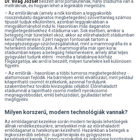
Dr. Virág József
beszélt arról portálunknak, hány stádiuma van a
mellráknak, és hogyan lehet a leginkább megelőzni.
– Az emlőráknak (amely a nők körében a leggyakoribb
rosszindulatú daganatos megbetegedés) szövettanilag számos
típusát tudjuk elkülöníteni, azonban leggyakrabban a
mirigyállományból indul ki. Hasonlóan más daganatos
megbetegedésekhez 4 stádiuma van. Sok esetben, amikor a
betegség már tüneteket okoz, akkor az előrehaladott stádiumban
kerül felismerésre. Ezért nagyon fontosnak tartom a
népegészségügyi szűrővizsgálatokat, mint a mammográfia és a
hetenkénti önellenőrzés. A mammográfia már igen korai
stádiumban képes a betegség felismerésére, amely által teljes
gyógyulást tudunk elérni - mondta a tatabányai kórház
főigazgatója, aki arról is beszélt, milyen tünetekre kell különösen
figyelni.
– Az emlőrák - hasonlóan a többi tumoros megbetegedéshez -
alattomosan fejlődik. Ha bármilyen emlő elváltozást, mint például
kitapintható csomót érzékelünk, azonnal forduljunk
szakemberhez további kivizsgálás céljából. Előrehaladott
stádiumnál a tapintható csomó mellett nyirokcsomó
megnagyobbodást, emlő behúzódást, gyulladást lehet
megfigyelni.
Milyen korszerű, modern technológiák vannak?
Az emlődaganat kezelése során modern terápiás lehetőségek
állnak rendelkezésünkre, amelyekkel már az előrehaladott
emlődaganat is hatékonyan kezelhető. Hazánkban a betegek a
legkorszerűbb sebészi- sugárterápiás és gyógyszeres
kezeléseket kapják. Szigorú protokollok és onkológiai bizottságok