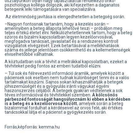
osztályunkon olyan nagy tapasztalattal rendelkező onko-
pszichológus kolléga dolgozik, aki kifejezetten a daganatos
betegeink lelki támogatására van specializálva.
Az életminőség javítása is elengedhetetlen a betegség során.
–Nagyon fontosnak tartanám, hogy a kezelés során –
amennyiben a beteg állapota lehetővé teszi – próbáljon meg
teljes értékű életet élni. Nélkülözhetetlennek tartom, hogy a beteg
szoros és bizalmi kapcsolatban legyen kezelőorvosával,
megfogadva tanácsait, javaslatait és a rendszeres kontroll
vizsgálatok elvégzését. Ezek betartásával a mellékhatások
száma és jellege jelentősen csökkenthető és a kellemetlenségek
elviselhetőbbé válhatnak.
A köztudatban sok a tévhit a mellrákkal kapcsolatban, ezeket a
tévhiteket pedig fontos az emberi tudatból elűzni.
– Túl sok és félrevezető információ áramlik, amelyek között a
páciensek sok esetben nem tudnak különbséget tenni és a valós
tartalmakat kiszűrni. Sajnos sokan kihasználhatják a betegek
jóhiszeműségét és a gyógyulás iránti vágyukat egyéni
haszonszerzés céljából. A betegek gyakran védtelenek a sok
téves információval és tévhitekkel szemben.
A kölcsönös
párbeszéd fontosságát hangsúlyoznám ki ebben a kérdésben
is a beteg és a kezelőorvosa között
, amelyek során a beteg
bizalommal fordulhat a kérdéseivel az orvos felé, aki értékes
tanácsokkal látja el a pácienst a gyógykezelés során.
Forrás,képforrás: kemma.hu