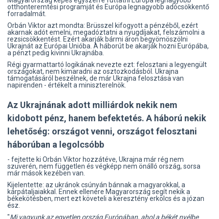
Magyarország képes egyszerre futtatni Európa legnagyobb
otthonteremtési programját és Európa legnagyobb adócsökkentő
forradalmát.
Orbán Viktor azt mondta: Brüsszel kifogyott a pénzéből, ezért
akarnak adót emelni, megadóztatni a nyugdíjakat, felszámolni a
rezsicsökkentést. Ezért akarják bármi áron begyömöszölni
Ukrajnát az Európai Unióba. A háborút be akarják hozni Európába,
a pénzt pedig kivinni Ukrajnába.
Régi gyarmattartó logikának nevezte ezt: felosztani a legyengült
országokat, nem kimaradni az osztozkodásból. Ukrajna
támogatásáról beszélnek, de már Ukrajna felosztása van
napirenden - értékelt a miniszterelnök.
Az Ukrajnának adott milliárdok nekik nem
kidobott pénz, hanem befektetés. A háború nekik
lehetőség: országot venni, országot felosztani
háborúban a legolcsóbb
- fejtette ki Orbán Viktor hozzátéve, Ukrajna már rég nem
szuverén, nem független és végképp nem önálló ország, sorsa
már mások kezében van.
Kijelentette: az ukránok csúnyán bánnak a magyarokkal, a
kárpátaljaiakkal. Ennek ellenére Magyarország segít nekik a
békekötésben, mert ezt követeli a keresztény erkölcs és a józan
ész.
"
Mi vagyunk az egyetlen ország Európában, ahol a békét nyélbe