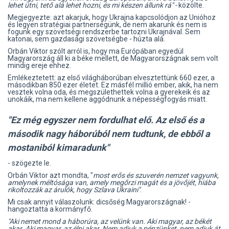
lehet ütni, tető alá lehet hozni, és mi készen állunk rá" -
közölte.
Megjegyezte: azt akarjuk, hogy Ukrajna kapcsolódjon az Unióhoz
és legyen stratégiai partnerségünk, de nem akarunk és nem is
fogunk egy szövetségi rendszerbe tartozni Ukrajnával. Sem
katonai, sem gazdasági szövetségbe - húzta alá.
Orbán Viktor szólt arról is, hogy ma Európában egyedül
Magyarország áll ki a béke mellett, de Magyarországnak sem volt
mindig ereje ehhez.
Emlékeztetett: az első világháborúban elvesztettünk 660 ezer, a
másodikban 850 ezer életet. Ez másfél millió ember, akik, ha nem
vesztek volna oda, és megszülethettek volna a gyerekeik és az
unokáik, ma nem kellene aggódnunk a népességfogyás miatt.
"Ez még egyszer nem fordulhat elő. Az első és a
második nagy háborúból nem tudtunk, de ebből a
mostaniból kimaradunk"
- szögezte le.
Orbán Viktor azt mondta, "
most erős és szuverén nemzet vagyunk,
amelynek méltósága van, amely megőrzi magát és a jövőjét, hiába
rikoltozzák az árulók, hogy Szlava Ukraini"
.
Mi csak annyit válaszolunk: dicsőség Magyarországnak! -
hangoztatta a kormányfő.
"Aki nemet mond a háborúra, az velünk van. Aki magyar, az békét
akar. Aki magyar, az élni akar. Nem adjuk a pénzünket, nem adjuk át