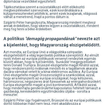
diplomáciai vezetőkkel egyeztetett.
Tájékoztatása szerint a csúcstalálkozó előtt előkészítő
megbeszéléseket szerveznek, ezek koordinálására a
külügyminisztereket jelölték ki, amint ezek lezajlanak, világossá
válhat a menetrend, majd a pontos dátum is.
Szijjártó Péter hangsúlyozta, Magyarország mindent megtesz
annak érdekében, hogy sikeres legyen a csúcstalálkozó, mindent
meg fog tenni a béke érdekében.
A politikus
"demagóg propagandának"
nevezte azt
a kijelentést, hogy Magyarország elszigetelődött.
Azt mondta, az Európai Unió a világpolitika színpadán
elszigetelődött a világ legerősebb politikai szereplőitől. Az elmúlt
nyolc évben az európai politikusok versenyt rendeztek egymás
között abban, hogy ki tud bántóbb,
"bunkóbb"
megjegyzéseket
tenni Donald Trumpra. Brüsszel elszigetelte magát Kínától azzal,
hogy rendszerszintű riválisnak minősíti és a tagállamok akarata
dacára vámokat vetett ki a kínai elektromos autókra. Az Európai
Unió elszigetelte magát Oroszországtól a szankciókkal, azzal,
hogy arra kényszeríti az európai országokat, hogy kétszeres,
háromszoros, négyszeres árat fizessenek az energiahordozókért.
Európa elszigetelte magát a jövő kontinensétől, Afrikától azzal,
hogy mindenfajta genderőrülettel kapcsolatos feltételt támaszt a
gazdasági, kereskedelmi együttműködés útjába - sorolta a
miniszter.
Szijjártó Péter úgy fogalmazott, Brüsszel és az európai politikusok
döntő többsége mást nem tesz, mint akadályozza a