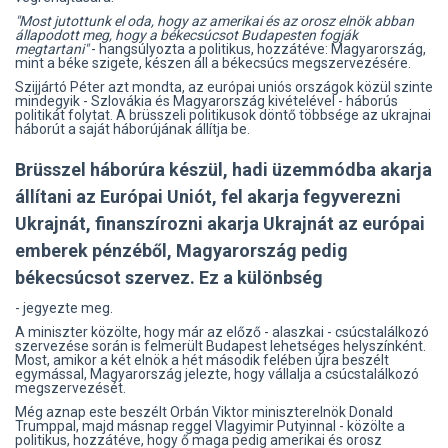
"Most jutottunk el oda, hogy az amerikai és az orosz elnök abban
állapodott meg, hogy a békecsúcsot Budapesten fogják
megtartani"
- hangsúlyozta a politikus, hozzátéve: Magyarország,
mint a béke szigete, készen áll a békecsúcs megszervezésére.
Szijjártó Péter azt mondta, az európai uniós országok közül szinte
mindegyik - Szlovákia és Magyarország kivételével - háborús
politikát folytat. A brüsszeli politikusok döntő többsége az ukrajnai
háborút a saját háborújának állítja be.
Brüsszel háborúra készül, hadi üzemmódba akarja
állítani az Európai Uniót, fel akarja fegyverezni
Ukrajnát, finanszírozni akarja Ukrajnát az európai
emberek pénzéből, Magyarország pedig
békecsúcsot szervez. Ez a különbség
- jegyezte meg.
A miniszter közölte, hogy már az előző - alaszkai - csúcstalálkozó
szervezése során is felmerült Budapest lehetséges helyszínként.
Most, amikor a két elnök a hét második felében újra beszélt
egymással, Magyarország jelezte, hogy vállalja a csúcstalálkozó
megszervezését.
Még aznap este beszélt Orbán Viktor miniszterelnök Donald
Trumppal, majd másnap reggel Vlagyimir Putyinnal - közölte a
politikus, hozzátéve, hogy ő maga pedig amerikai és orosz