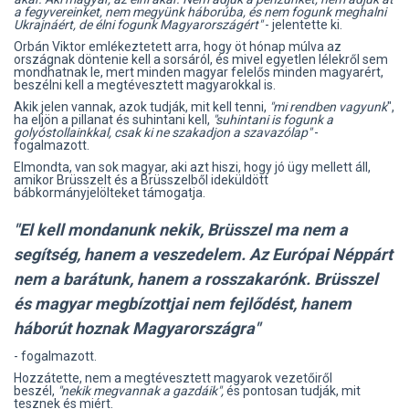
a fegyvereinket, nem megyünk háborúba, és nem fogunk meghalni
Ukrajnáért, de élni fogunk Magyarországért"
- jelentette ki.
Orbán Viktor emlékeztetett arra, hogy öt hónap múlva az
országnak döntenie kell a sorsáról, és mivel egyetlen lélekről sem
mondhatnak le, mert minden magyar felelős minden magyarért,
beszélni kell a megtévesztett magyarokkal is.
Akik jelen vannak, azok tudják, mit kell tenni,
"mi rendben vagyunk
",
ha eljön a pillanat és suhintani kell,
"suhintani is fogunk a
golyóstollainkkal, csak ki ne szakadjon a szavazólap"
-
fogalmazott.
Elmondta, van sok magyar, aki azt hiszi, hogy jó ügy mellett áll,
amikor Brüsszelt és a Brüsszelből ideküldött
bábkormányjelölteket támogatja.
"El kell mondanunk nekik, Brüsszel ma nem a
segítség, hanem a veszedelem. Az Európai Néppárt
nem a barátunk, hanem a rosszakarónk. Brüsszel
és magyar megbízottjai nem fejlődést, hanem
háborút hoznak Magyarországra"
- fogalmazott.
Hozzátette, nem a megtévesztett magyarok vezetőiről
beszél,
"nekik megvannak a gazdáik",
és pontosan tudják, mit
tesznek és miért.