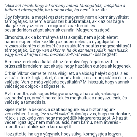
"
Akik azt hiszik, hogy a kormányváltást támogatják, valójában a
háborút támogatják, ha tudnak róla, ha nem"
- közölte.
Úgy folytatta, a megtévesztett magyarok nem a kormányváltást
támogatják, hanem a brüsszeli bürokratákat, akik az országra
akarják kényszeríteni a migrációs paktumot, és
bevándorlóországot akarnak csinálni Magyarországból.
Elmondta, akik a kormányváltást akarják, nem a jobb életet,
hanem éppen ellenkezőleg az adóemelést, a nyugdíjadót, a
rezsicsökkentés eltörlését és a családtámogatás megcsonkítását
támogatják.
"Ez így van akkor is, ha ők ezt nem tudják, nem hiszik,
vagy nem akarják hinni, beszélni kell hát velük"
- összegzett.
A miniszterelnök a fiatalokhoz fordulva úgy fogalmazott: a
brüsszeli birodalom azt akarja, hogy hazátlan európaiak legyenek.
Orbán Viktor kiemelte: más világ lett, a valóság helyét digitális és
virtuális terek foglalják el, és nehéz tudni, mi a manipuláció és mi a
valóság. Van-e még valóság egyáltalán? Mi hisszük, hogy vannak
valóságos dolgok - szögezte le.
Azt mondta, valóságos Magyarország, a hazátok, valóság a
szabadság is, amiért harcoltak és meghaltak a nagyszüleink, és
valóság a támadás is.
Kijelentette: a békénk, a szabadságunk és a biztonságunk
veszélyben forog,
"ez a való világ"
. Valóság az is, hogy mindenkire,
rátok is szükség van, hogy megvédjük Magyarországot. A hazát
védeni igaz ügy, nem manipuláció, nem kamu, nem átverés -
mondta a fiataloknak a kormányfő.
Hozzátette: ha arra vágynak, hogy súlya, komolysága legyen