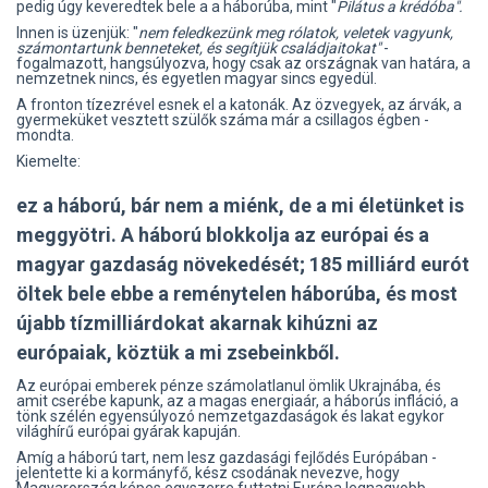
pedig úgy keveredtek bele a a háborúba, mint "
Pilátus a krédóba".
Innen is üzenjük: "
nem feledkezünk meg rólatok, veletek vagyunk,
számontartunk benneteket, és segítjük családjaitokat"
-
fogalmazott, hangsúlyozva, hogy csak az országnak van határa, a
nemzetnek nincs, és egyetlen magyar sincs egyedül.
A fronton tízezrével esnek el a katonák. Az özvegyek, az árvák, a
gyermeküket vesztett szülők száma már a csillagos égben -
mondta.
Kiemelte:
ez a háború, bár nem a miénk, de a mi életünket is
meggyötri. A háború blokkolja az európai és a
magyar gazdaság növekedését; 185 milliárd eurót
öltek bele ebbe a reménytelen háborúba, és most
újabb tízmilliárdokat akarnak kihúzni az
európaiak, köztük a mi zsebeinkből.
Az európai emberek pénze számolatlanul ömlik Ukrajnába, és
amit cserébe kapunk, az a magas energiaár, a háborús infláció, a
tönk szélén egyensúlyozó nemzetgazdaságok és lakat egykor
világhírű európai gyárak kapuján.
Amíg a háború tart, nem lesz gazdasági fejlődés Európában -
jelentette ki a kormányfő, kész csodának nevezve, hogy