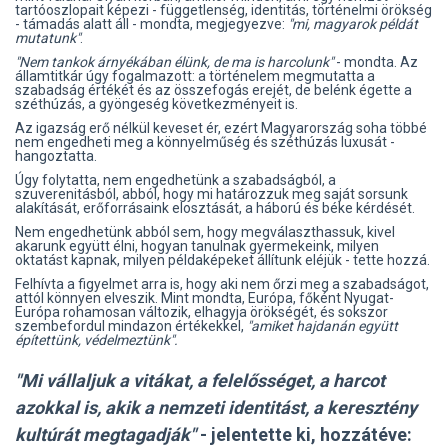
tartóoszlopait képezi - függetlenség, identitás, történelmi örökség
- támadás alatt áll - mondta, megjegyezve:
"mi, magyarok példát
mutatunk"
.
"Nem tankok árnyékában élünk, de ma is harcolunk"
- mondta. Az
államtitkár úgy fogalmazott: a történelem megmutatta a
szabadság értékét és az összefogás erejét, de belénk égette a
széthúzás, a gyöngeség következményeit is.
Az igazság erő nélkül keveset ér, ezért Magyarország soha többé
nem engedheti meg a könnyelműség és széthúzás luxusát -
hangoztatta.
Úgy folytatta, nem engedhetünk a szabadságból, a
szuverenitásból, abból, hogy mi határozzuk meg saját sorsunk
alakítását, erőforrásaink elosztását, a háború és béke kérdését.
Nem engedhetünk abból sem, hogy megválaszthassuk, kivel
akarunk együtt élni, hogyan tanulnak gyermekeink, milyen
oktatást kapnak, milyen példaképeket állítunk eléjük - tette hozzá.
Felhívta a figyelmet arra is, hogy aki nem őrzi meg a szabadságot,
attól könnyen elveszik. Mint mondta, Európa, főként Nyugat-
Európa rohamosan változik, elhagyja örökségét, és sokszor
szembefordul mindazon értékekkel,
"amiket hajdanán együtt
építettünk, védelmeztünk".
"Mi vállaljuk a vitákat, a felelősséget, a harcot
azokkal is, akik a nemzeti identitást, a keresztény
kultúrát megtagadják"
- jelentette ki, hozzátéve: