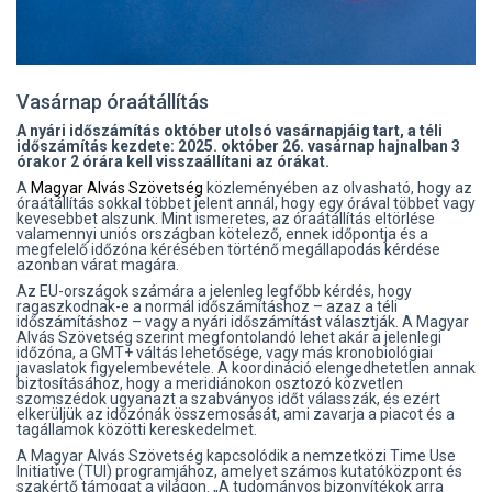
Vasárnap óraátállítás
A nyári időszámítás október utolsó vasárnapjáig tart, a téli
időszámítás kezdete: 2025. október 26. vasárnap hajnalban 3
órakor 2 órára kell visszaállítani az órákat.
A
Magyar Alvás Szövetség
közleményében az olvasható, hogy az
óraátállítás sokkal többet jelent annál, hogy egy órával többet vagy
kevesebbet alszunk. Mint ismeretes, az óraátállítás eltörlése
valamennyi uniós országban kötelező, ennek időpontja és a
megfelelő időzóna kérésében történő megállapodás kérdése
azonban várat magára.
Az EU-országok számára a jelenleg legfőbb kérdés, hogy
ragaszkodnak-e a normál időszámításhoz – azaz a téli
időszámításhoz – vagy a nyári időszámítást választják. A Magyar
Alvás Szövetség szerint megfontolandó lehet akár a jelenlegi
időzóna, a GMT+ váltás lehetősége, vagy más kronobiológiai
javaslatok figyelembevétele. A koordináció elengedhetetlen annak
biztosításához, hogy a meridiánokon osztozó közvetlen
szomszédok ugyanazt a szabványos időt válasszák, és ezért
elkerüljük az időzónák összemosását, ami zavarja a piacot és a
tagállamok közötti kereskedelmet.
A Magyar Alvás Szövetség kapcsolódik a nemzetközi Time Use
Initiative (TUI) programjához, amelyet számos kutatóközpont és
szakértő támogat a világon. „A tudományos bizonyítékok arra