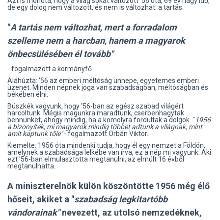
Azt is mondta, hogy a világ sokat változott '56 óta, 69 év nagy idő,
de egy dolog nem változott, és nem is változhat: a tartás.
"
A tartás nem változhat, mert a forradalom
szelleme nem a harcban, hanem a magyarok
önbecsülésében él tovább"
- fogalmazott a kormányfő.
Aláhúzta: '56 az emberi méltóság ünnepe, egyetemes emberi
üzenet. Minden népnek joga van szabadságban, méltóságban és
békében élni.
Büszkék vagyunk, hogy '56-ban az egész szabad világért
harcoltunk. Mégis magunkra maradtunk, cserbenhagytak
bennünket, ahogy mindig, ha a komolyra fordultak a dolgok. "
1956
a bizonyíték, mi magyarok mindig többet adtunk a világnak, mint
amit kaptunk tőle"
- fogalmazott Orbán Viktor.
Kiemelte: 1956 óta mindenki tudja, hogy él egy nemzet a Földön,
amelynek a szabadsága lelkébe van írva, ez a nép mi vagyunk. Aki
ezt '56-ban elmulasztotta megtanulni, az elmúlt 16 évből
megtanulhatta.
A miniszterelnök külön köszöntötte 1956 még élő
hőseit, akiket a "
szabadság legkitartóbb
vándorainak"
nevezett, az utolsó nemzedéknek,