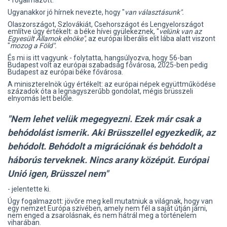
- fogalmazott.
Ugyanakkor jó hírnek nevezte, hogy "
van választásunk".
Olaszországot, Szlovákiát, Csehországot és Lengyelországot
említve úgy értékelt: a béke hívei gyülekeznek, "
velünk van az
Egyesült Államok elnöke"
, az európai liberális elit lába alatt viszont
"
mozog a Föld".
És mi is itt vagyunk - folytatta, hangsúlyozva, hogy 56-ban
Budapest volt az európai szabadság fővárosa, 2025-ben pedig
Budapest az európai béke fővárosa.
A miniszterelnök úgy értékelt: az európai népek együttműködése
századok óta a legnagyszerűbb gondolat, mégis brüsszeli
elnyomás lett belőle.
"Nem lehet velük megegyezni. Ezek már csak a
behódolást ismerik. Aki Brüsszellel egyezkedik, az
behódolt. Behódolt a migrációnak és behódolt a
háborús terveknek. Nincs arany középút. Európai
Unió igen, Brüsszel nem"
- jelentette ki.
Úgy fogalmazott: jövőre meg kell mutatniuk a világnak, hogy van
egy nemzet Európa szívében, amely nem fél a saját útján járni,
nem enged a zsarolásnak, és nem hátrál meg a történelem
viharában.