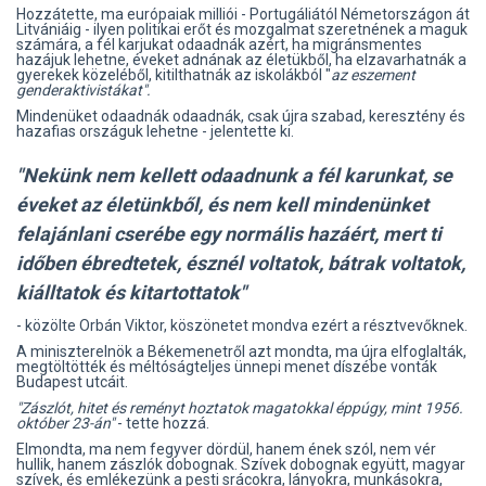
Hozzátette, ma európaiak milliói - Portugáliától Németországon át
Litvániáig - ilyen politikai erőt és mozgalmat szeretnének a maguk
számára, a fél karjukat odaadnák azért, ha migránsmentes
hazájuk lehetne, éveket adnának az életükből, ha elzavarhatnák a
gyerekek közeléből, kitilthatnák az iskolákból "
az eszement
genderaktivistákat".
Mindenüket odaadnák odaadnák, csak újra szabad, keresztény és
hazafias országuk lehetne - jelentette ki.
"Nekünk nem kellett odaadnunk a fél karunkat, se
éveket az életünkből, és nem kell mindenünket
felajánlani cserébe egy normális hazáért, mert ti
időben ébredtetek, észnél voltatok, bátrak voltatok,
kiálltatok és kitartottatok"
- közölte Orbán Viktor, köszönetet mondva ezért a résztvevőknek.
A miniszterelnök a Békemenetről azt mondta, ma újra elfoglalták,
megtöltötték és méltóságteljes ünnepi menet díszébe vonták
Budapest utcáit.
"Zászlót, hitet és reményt hoztatok magatokkal éppúgy, mint 1956.
október 23-án"
- tette hozzá.
Elmondta, ma nem fegyver dördül, hanem ének szól, nem vér
hullik, hanem zászlók dobognak. Szívek dobognak együtt, magyar
szívek, és emlékezünk a pesti srácokra, lányokra, munkásokra,