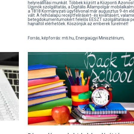
helyreállítási munkát. Többek között a Központi Azonosí
Ügynök szolgáltatás, a Digitális Állampolgár mobilalkal
a 1818 Kormányzati ügyfélvonal már augusztus 9-én el
vált. A felhőalapú receptfelírásért- és kiváltásért, valami
betegdokumentumokért felelős EESZT szolgáltatásai p
hajnaltól elérhetőek. Köszönjük az emberek türelmét!
Forrás, képforrás: mti.hu, Energiaügyi Minisztérium,