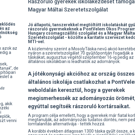
Rászoruló gyerekek iskolakezdését támogat
Magyar Máltai Szeretetszolgálat
deklődés
Jó állapotú, tanszerekkel megtöltött iskolatáskát gyű
és az
rászoruló gyermekeknek a PontVelem Okos Program
relnökség
Hungary csomagszállító szolgálat és a Magyar Málta
ó
Szeretetszolgálat - közölte a karitatív szervezet ked
MTI-vel.
k azok az
A közlemény szerint a MosolyTáska nevű akció keretéb
edig a
nyáron a szeretetszolgálat 70 gyűjtőpontján fogadják a
táskákat, augusztus végétől szeptember 16-ig pedig az
általános iskolákban is leadhatók az adományok.
sek,
ítanak
", de
pítőipari
A jótékonysági akcióhoz az ország összes
eslet a
általános iskolája csatlakozhat a PontVel
 és
weboldalán keresztül, hogy a gyerekek
megismerhessék az adományozás örömét
g, akik
egyúttal segítsék rászoruló kortársaikat.
nzéki
i
A program célja emellett, hogy a gyerekek már fiatal ko
eplők,
megtanulják, az adományozás tudatos döntés, nem ped
szt venni
lomtalanítás alternatívája - tették hozzá.
A korábbi években átlagosan 1300 táska gyűlt össze, a ka