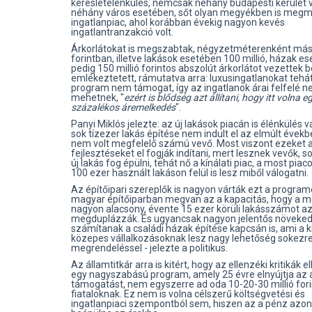
keresletélénkülés, nemcsak néhány budapesti kerület 
néhány város esetében, sőt olyan megyékben is megm
ingatlanpiac, ahol korábban évekig nagyon kevés
ingatlantranzakció volt.
Árkorlátokat is megszabtak, négyzetméterenként másf
forintban, illetve lakások esetében 100 millió, házak e
pedig 150 millió forintos abszolút árkorlátot vezettek b
emlékeztetett, rámutatva arra: luxusingatlanokat tehát
program nem támogat, így az ingatlanok árai felfelé 
mehetnek, "
ezért is blődség azt állítani, hogy itt volna e
százalékos áremelkedés
".
Panyi Miklós jelezte: az új lakások piacán is élénkülés v
sok tízezer lakás építése nem indult el az elmúlt évekb
nem volt megfelelő számú vevő. Most viszont ezeket 
fejlesztéseket el fogják indítani, mert lesznek vevők, s
új lakás fog épülni, tehát nő a kínálati piac, a most piac
100 ezer használt lakáson felül is lesz miből válogatni.
Az építőipari szereplők is nagyon várták ezt a program
magyar építőiparban megvan az a kapacitás, hogy a m
nagyon alacsony, évente 15 ezer körüli lakásszámot a
megduplázzák. És ugyancsak nagyon jelentős növeke
számítanak a családi házak építése kapcsán is, ami a k
közepes vállalkozásoknak lesz nagy lehetőség sokezre
megrendeléssel - jelezte a politikus.
Az államtitkár arra is kitért, hogy az ellenzéki kritikák e
egy nagyszabású program, amely 25 évre elnyújtja az 
támogatást, nem egyszerre ad oda 10-20-30 millió fori
fiataloknak. Ez nem is volna célszerű költségvetési és
ingatlanpiaci szempontból sem, hiszen az a pénz azon