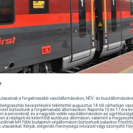
e
et utasainak a forgalmasabb vasútállomásokon, HÉV- és buszállomások
hőségriasztás bevezetésére tekintettel augusztus 14-től várhatóan vas
izet biztosítunk a forgalmasabb állomásokon. Naponta 10 és 17 óra kö
on a peronoknál, és a nagyobb vidéki vasútállomásokon az ügyfélszolgá
n a népligeti és kelenföldi autóbusz-állomáson, valamint a megyeszé
zóknak két főbb budapesti végállomáson biztosítunk palackos frissítőt,
 utasainkat. Kérjük, elegendő mennyiségű ivóvízzel vagy szomjoltó fol