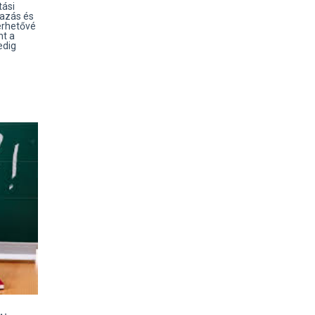
tási
mazás és
érhetővé
nt a
edig