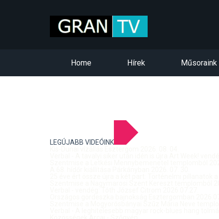
Home
Hírek
Műsoraink
LEGÚJABB VIDEÓINK
Kis-Dunai vízállás Esztergom 2026. 08. 04.
Verbal - A tavalyi siker után idén is újra Art Week! ven
Szentmise a Letkési Mennybemenetel templomból 2026
A 68. hídőr kiállítása Párkányban 2026. 07. 30.
25 éve ért össze újra a két part: Történelmi pillanatok a
Szentmise a Nagymarosi Szent Kereszt templomból 20
Verbal - vendég: Tóth József Citrom 2026.07.27.
Országos gördeszka bajnokság Esztergomban 2026.07
Szentmise a Mogyorósbányai Szűz Mária Neve templom
Verbal - A leghitelesebb magyar rock-blues hang tolmá
Közösségek Arcai - Szőgyén