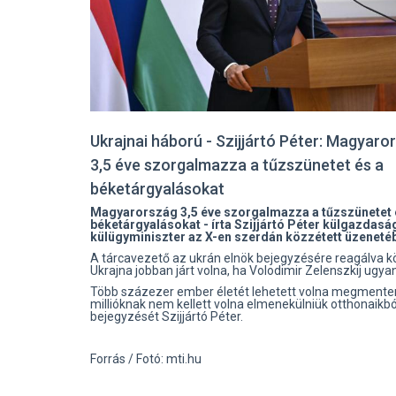
Ukrajnai háború - Szijjártó Péter: Magyaro
3,5 éve szorgalmazza a tűzszünetet és a
béketárgyalásokat
Magyarország 3,5 éve szorgalmazza a tűzszünetet 
béketárgyalásokat - írta Szijjártó Péter külgazdasá
külügyminiszter az X-en szerdán közzétett üzeneté
A tárcavezető az ukrán elnök bejegyzésére reagálva kö
Ukrajna jobban járt volna, ha Volodimir Zelenszkij ugyan
Több százezer ember életét lehetett volna megmenten
millióknak nem kellett volna elmenekülniük otthonaikból
bejegyzését Szijjártó Péter.
Forrás / Fotó: mti.hu