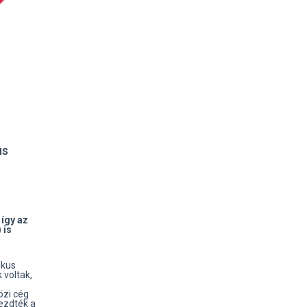
us
így az
 is
ikus
voltak,
zi cég
ezdték a