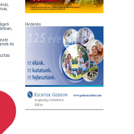
écsi,
sai,
t
igeti
Hirdetés
jánban,
vezér
eznek és
asztás