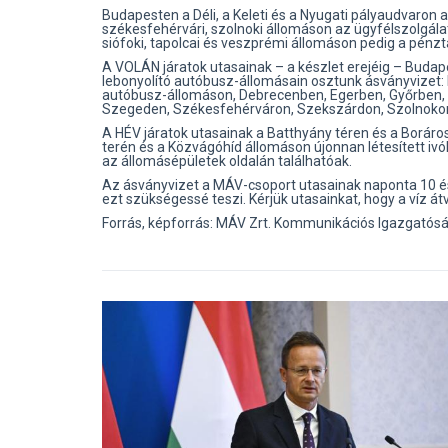
Budapesten a Déli, a Keleti és a Nyugati pályaudvaron a 
székesfehérvári, szolnoki állomáson az ügyfélszolgálat
siófoki, tapolcai és veszprémi állomáson pedig a pén
A VOLÁN járatok utasainak –​ a készlet erejéig – Bud
lebonyolító autóbusz-állomásain osztunk ásványvizet: 
autóbusz-állomáson, Debrecenben, Egerben, Győrben, 
Szegeden, Székesfehérváron, Szekszárdon, Szolnoko
A HÉV járatok utasainak a Batthyány téren és a Boráros 
terén és a Közvágóhíd állomáson újonnan létesített ivó
az állomásépületek oldalán találhatóak.
Az ásványvizet a MÁV-csoport utasainak naponta 10 és 
ezt szükségessé teszi. Kérjük utasainkat, hogy a víz á
Forrás, képforrás: MÁV Zrt. Kommunikációs Igazgatós