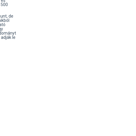
 és
 1500
gunt, de
ikból
ató
gy
adományt
 adják le