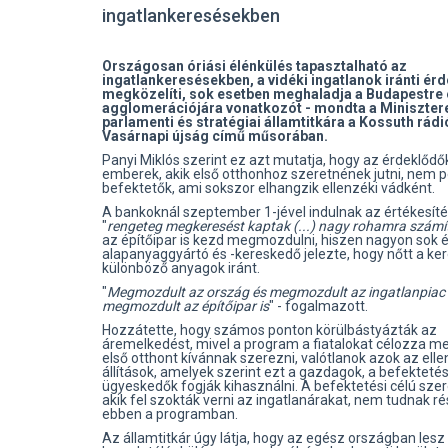
ingatlankeresésekben
Országosan óriási élénkülés tapasztalható az
ingatlankeresésekben, a vidéki ingatlanok iránti ér
megközelíti, sok esetben meghaladja a Budapestre 
agglomerációjára vonatkozót - mondta a Miniszte
parlamenti és stratégiai államtitkára a Kossuth rádi
Vasárnapi újság című műsorában.
Panyi Miklós szerint ez azt mutatja, hogy az érdeklődő
emberek, akik első otthonhoz szeretnének jutni, nem p
befektetők, ami sokszor elhangzik ellenzéki vádként.
A bankoknál szeptember 1-jével indulnak az értékesíté
"
rengeteg megkeresést kaptak (...) nagy rohamra szám
az építőipar is kezd megmozdulni, hiszen nagyon sok é
alapanyaggyártó és -kereskedő jelezte, hogy nőtt a ker
különböző anyagok iránt.
"
Megmozdult az ország és megmozdult az ingatlanpiac
megmozdult az építőipar is
" - fogalmazott.
Hozzátette, hogy számos ponton körülbástyázták az
áremelkedést, mivel a program a fiatalokat célozza me
első otthont kívánnak szerezni, valótlanok azok az elle
állítások, amelyek szerint ezt a gazdagok, a befektetés
ügyeskedők fogják kihasználni. A befektetési célú szer
akik fel szokták verni az ingatlanárakat, nem tudnak ré
ebben a programban.
Az államtitkár úgy látja, hogy az egész országban lesz