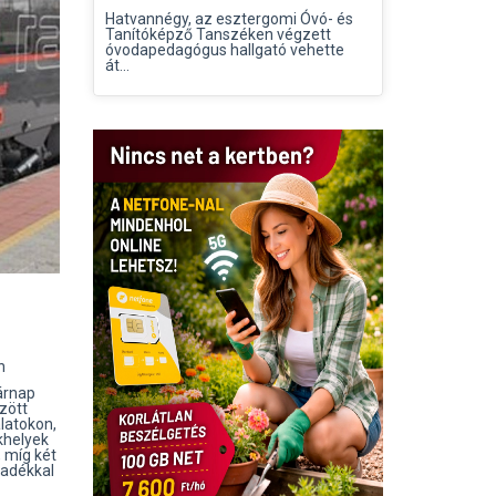
Hatvannégy, az esztergomi Óvó- és
Tanítóképző Tanszéken végzett
óvodapedagógus hallgató vehette
át...
on
árnap
zött
latokon,
khelyek
 míg két
yadékkal