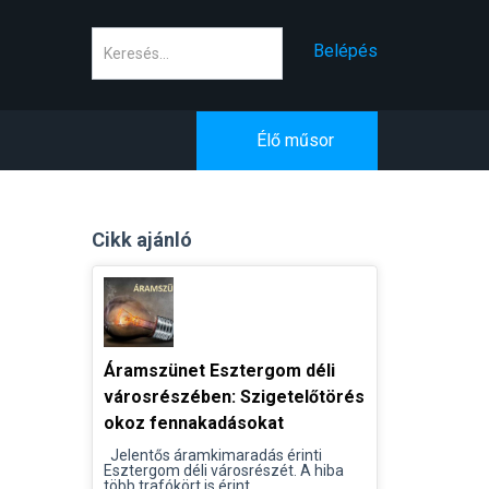
Keresés
Belépés
Élő műsor
Cikk ajánló
Áramszünet Esztergom déli
városrészében: Szigetelőtörés
okoz fennakadásokat
Jelentős áramkimaradás érinti
Esztergom déli városrészét. A hiba
több trafókört is érint...