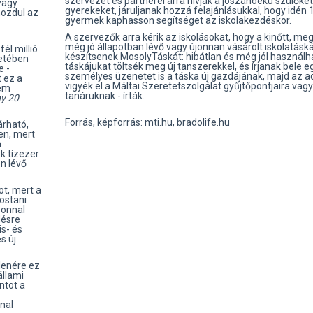
szervezet és partnerei arra hívják a jószándékú szülőket
vagy
gyerekeket, járuljanak hozzá felajánlásukkal, hogy idén
ozdul az
gyermek kaphasson segítséget az iskolakezdéskor.
A szervezők arra kérik az iskolásokat, hogy a kinőtt, me
még jó állapotban lévő vagy újonnan vásárolt iskolatáská
él millió
készítsenek MosolyTáskát: hibátlan és még jól használh
setében
táskájukat töltsék meg új tanszerekkel, és írjanak bele e
e -
személyes üzenetet is a táska új gazdájának, majd az 
 ez a
vigyék el a Máltai Szeretetszolgálat gyűjtőpontjaira vagy
nem
tanáruknak - írták.
gy 20
Forrás, képforrás: mti.hu, bradolife.hu
árható,
en, mert
a
ok tízezer
on lévő
ot, mert a
ostani
zonnal
désre
is- és
s új
llenére ez
állami
ntot a
nal