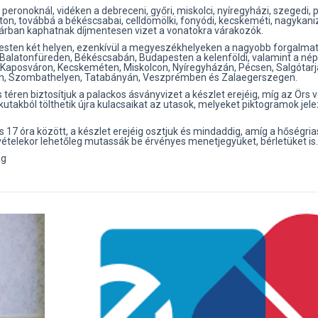
peronoknál, vidéken a debreceni, győri, miskolci, nyíregyházi, szegedi, p
on, továbbá a békéscsabai, celldömölki, fonyódi, kecskeméti, nagykaniz
ztárban kaphatnak díjmentesen vizet a vonatokra várakozók.
apesten két helyen, ezenkívül a megyeszékhelyeken a nagyobb forgalma
Balatonfüreden, Békéscsabán, Budapesten a kelenföldi, valamint a népl
Kaposváron, Kecskeméten, Miskolcon, Nyíregyházán, Pécsen, Salgótar
n, Szombathelyen, Tatabányán, Veszprémben és Zalaegerszegen.
téren biztosítjuk a palackos ásványvizet a készlet erejéig, míg az Örs 
kutakból tölthetik újra kulacsaikat az utasok, melyeket piktogramok jel
17 óra között, a készlet erejéig osztjuk és mindaddig, amíg a hőségri
tvételekor lehetőleg mutassák be érvényes menetjegyüket, bérletüket is.
ág