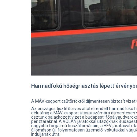
Harmadfokú hőségriasztás lépett érvényb
A MÁV-csoport csütörtöktől díjmentesen biztosít viz
Az országos tisztifőorvos által elrendelt harmadfokú 
délutánig a MÁV-csoport utasai számára díjmentesen v
osztunk palackozott vizet a budapesti főpályaudvarok
pénztáraknál. A VOLÁN járatokkal utazóknak Budapeste
nagyobb forgalmú buszállomásain, a HÉV járataival uta
állomáson új, folyamatosan üzemelő ivókutakkal várjuk
induljanak útra.