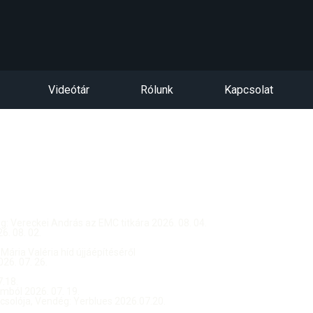
Videótár
Rólunk
Kapcsolat
dég: Vereckei András az EMC titkára 2026. 08. 04.
. 08. 02.
 Mária Valéria híd újjáépítéséről
26. 07. 26.
.18.
ból 2026. 07. 19.
csolója, Vendég: Yerblues 2026.07.20.