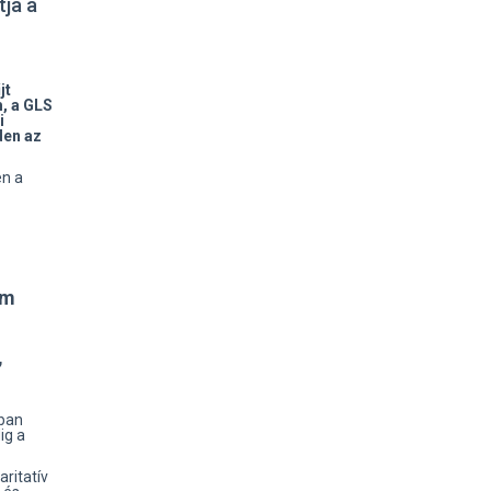
ja a
jt
, a GLS
i
den az
en a
em
,
rban
ig a
ritatív