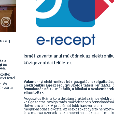
rszág
Ismét zavartalanul működnek az elektronik
és a
közigazgatási felületek
gi és
ben.
zölte:
ezt teszi.
Valamennyi elektronikus közigazgatási szolgáltatás, 
i és
Elektronikus Egészségügyi Szolgáltatási Tér (EESZT)
 - zárta
fennakadás nélkül működik, a hibákat a szakemberek
elhárították.
Augusztus 8-án a kora délutáni óráktól számos elektron
közigazgatási szolgáltatás működésében fennakadások 
illetve le is álltak. A problémát több hardver-elem
meghibásodása okozta, az eszközöket gyártó nemzetkö
és a magyar szervek szakemberei haladéktalanul megk