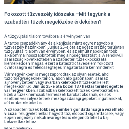
Fokozott tűzveszély időszaka –Mit tegyünk a
szabadtéri tüzek megelőzése érdekében?
A tűzgyújtási tilalom továbbra is érvényben van
A tartós csapadékhiány és a kánikula miatt egyre nagyobb a
tűzveszély hazánkban. Június 25-e óta az egész ország területén
tűzgyújtási tilalom van érvényben, és az elmúlt napokban több
alkalommal hosszabbították meg a hőségriasztást is. A rendkívüli
szárazság következtében a szabadtéri tüzek kockázata
kiemelkedően magas, ezért a katasztrófavédelem fokozott
óvatosságra és felelősségteljes magatartásra kér mindenkit.
Vármegyénkben is megszaporodtak az olyan esetek, ahol
tűzoltóegységeknek tarlón, lábon álló gabonában, száraz
aljnövényzetben vagy avarban keletkezett tüzeket kellett
megfékezniük.
Június 25-e óta közel 137 hektár terület égett le
vármegyénkben
, szabadban keletkezett tüzek következtében.
Ezek a tüzek nemcsak természeti károkat okoznak, de sok
esetben veszélyeztetnek mezőgazdasági gépeket, ingatlanokat,
sőt emberéleteket is.
A szabadtéri tüzek
többsége emberi gondatlanságra vezethető
vissza
: felügyelet nélkül hagyott tűz, eldobott cigarettacsikk, vagy
éppen engedély nélküli avarégetés is elegendő lehet a baj
bekövetkeztéhez.
Mire figyeljünk?