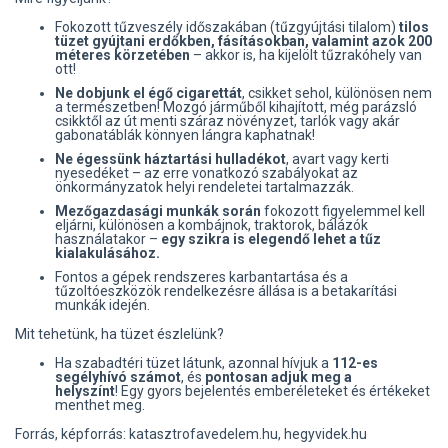
Fokozott tűzveszély időszakában (tűzgyújtási tilalom)
tilos
tüzet gyújtani erdőkben, fásításokban, valamint azok 200
méteres körzetében
– akkor is, ha kijelölt tűzrakóhely van
ott!
Ne dobjunk el égő cigarettát
, csikket sehol, különösen nem
a természetben! Mozgó járműből kihajított, még parázsló
csikktől az út menti száraz növényzet, tarlók vagy akár
gabonatáblák könnyen lángra kaphatnak!
Ne égessünk háztartási hulladékot
, avart vagy kerti
nyesedéket – az erre vonatkozó szabályokat az
önkormányzatok helyi rendeletei tartalmazzák.
Mezőgazdasági munkák során
fokozott figyelemmel kell
eljárni, különösen a kombájnok, traktorok, bálázók
használatakor –
egy szikra is elegendő lehet a tűz
kialakulásához.
Fontos a gépek rendszeres karbantartása és a
tűzoltóeszközök rendelkezésre állása is a betakarítási
munkák idején.
Mit tehetünk, ha tüzet észlelünk?
Ha szabadtéri tüzet látunk, azonnal hívjuk a
112-es
segélyhívó számot
, és
pontosan adjuk meg a
helyszínt
! Egy gyors bejelentés emberéleteket és értékeket
menthet meg.
Forrás, képforrás: katasztrofavedelem.hu, hegyvidek.hu