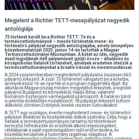
Megjelent a Richter TETT-mesepályázat negyedik
antológiája
73 történet került be a Richter TETT: Te és a
természettudományok – mesés történetek mese- és
történetíró pályázat negyedik antológiájába, amely ünnepélyes
könyvbemutatóját 2025. június 14-én tartották a Magyar
Természettudományi Múzeumban. A kötet az idei, negyedik
évad legjobbnak ítélt pályaműveit gyűjti össze – általános és
középiskolás fiatalok történeteit, amelyek eredetien ötvözik a
természettudományokat a kreatív írással és mesemondással.
A 2024 szeptemberében meghirdetett pályázatra összesen 663
pályamű érkezett. A zsűri 73 történetet válogatott be a kötetbe,
amelyek közül 16-an nyerték el a program nagyértékű díjait. Az
alkotások Magyarország minden megyéjéből érkeztek, a legtöbb
pályamű Budapest és környékéről, Hajdú-Bihar, valamint
Komárom-Esztergom vármegyéből származott. A határon túlról
is jelentős érdeklődés mutatkozott: 78 pályázat érkezett külhoni
diákoktól, döntően Erdélyből, kisebb részben Szlovákiából.
A TETT egy országos, évente meghirdetett mese- és történetíró
pályázat általános és középiskolás diákok számára. Célja, hogy a
fiatalok a természettudományos tartalmú történetíráson
keresztül felfedezzék és erősítsék alkotói képességeiket,
rátaláljanak a saját egyéniségükben rejlő erőforrásokra, és
közelebb kerüljenek a tudomány izgalmas világához. A
kezdeményezést a Richter Gedeon Nyrt. indította útjára, szakmai