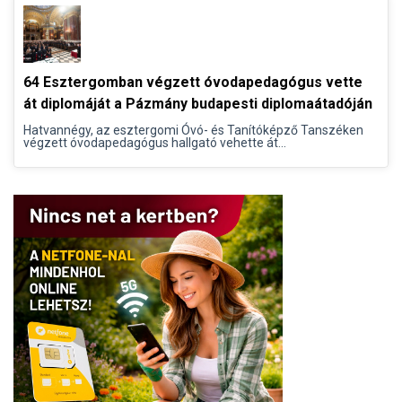
64 Esztergomban végzett óvodapedagógus vette
át diplomáját a Pázmány budapesti diplomaátadóján
Hatvannégy, az esztergomi Óvó- és Tanítóképző Tanszéken
végzett óvodapedagógus hallgató vehette át...