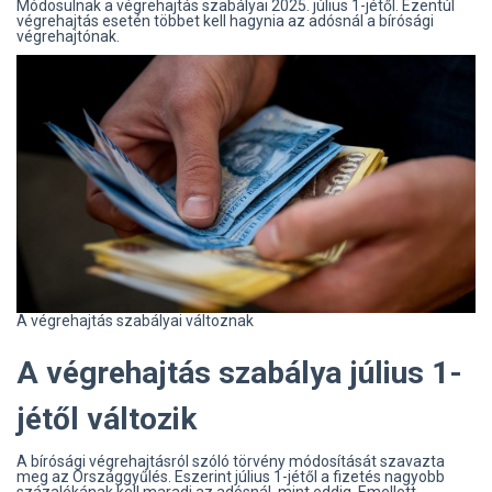
Módosulnak a végrehajtás szabályai 2025. július 1-jétől. Ezentúl
végrehajtás esetén többet kell hagynia az adósnál a bírósági
végrehajtónak.
A végrehajtás szabályai változnak
A végrehajtás szabálya július 1-
jétől változik
A bírósági végrehajtásról szóló törvény módosítását szavazta
meg az Országgyűlés. Eszerint július 1-jétől a fizetés nagyobb