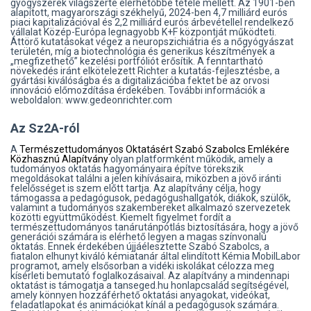
gyógyszerek világszerte elérhetőbbé tétele mellett. Az 1901-ben
alapított, magyarországi székhelyű, 2024-ben 4,7 milliárd eurós
piaci kapitalizációval és 2,2 milliárd eurós árbevétellel rendelkező
vállalat Közép-Európa legnagyobb K+F központját működteti.
Áttörő kutatásokat végez a neuropszichiátria és a nőgyógyászat
területén, míg a biotechnológia és generikus készítmények a
„megfizethető” kezelési portfóliót erősítik. A fenntartható
növekedés iránt elkötelezett Richter a kutatás-fejlesztésbe, a
gyártási kiválóságba és a digitalizációba fektet be az orvosi
innováció előmozdítása érdekében. További információk a
weboldalon: www.gedeonrichter.com
Az Sz2A-ról
A
Természettudományos Oktatásért Szabó Szabolcs Emlékére
Közhasznú Alapítvány
olyan platformként működik, amely a
tudományos oktatás hagyományaira építve törekszik
megoldásokat találni a jelen kihívásaira, miközben a jövő iránti
felelősséget is szem előtt tartja. Az alapítvány célja, hogy
támogassa a pedagógusok, pedagógushallgatók, diákok, szülők,
valamint a tudományos szakembereket alkalmazó szervezetek
közötti együttműködést. Kiemelt figyelmet fordít a
természettudományos tanárutánpótlás biztosítására, hogy a jövő
generációi számára is elérhető legyen a magas színvonalú
oktatás. Ennek érdekében újjáélesztette Szabó Szabolcs, a
fiatalon elhunyt kiváló kémiatanár által elindított Kémia MobilLabor
programot, amely elsősorban a vidéki iskolákat célozza meg
kísérleti bemutató foglalkozásaival. Az alapítvány a mindennapi
oktatást is támogatja a tanseged.hu honlapcsalád segítségével,
amely könnyen hozzáférhető oktatási anyagokat, videókat,
feladatlapokat és animációkat kínál a pedagógusok számára.