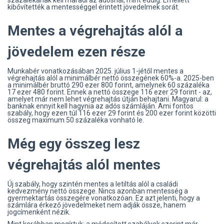
százalékának kell maradi az adósnál, mint eddig. Emellett
kibővítették a mentességgel érintett jövedelmek sorát.
Mentes a végrehajtás alól a
jövedelem ezen része
Munkabér vonatkozásában 2025. július 1-jétől mentes a
végrehajtás alól a minimálbér nettó összegének 60%-a. 2025-ben
a minimálbér bruttó 290 ezer 800 forint, amelynek 60 százaléka
17 ezer 480 forint. Ennek a nettó összege 116 ezer 29 forint - az,
amelyet már nem lehet végrehajtás útján behajtani. Magyarul: a
banknak ennyit kell hagynia az adós számláján. Ami fontos
szabály, hogy ezen túl 116 ezer 29 forint és 200 ezer forint közötti
összeg maximum 50 százaléka vonható le.
Még egy összeg lesz
végrehajtás alól mentes
Új szabály, hogy szintén mentes a letiltás alól a családi
kedvezmény nettó összege. Nincs azonban mentesség a
gyermektartás összegére vonatkozóan. Ez azt jelenti, hogy a
számlára érkező jövedelmeket nem adják össze, hanem
jogcímenként nézik.