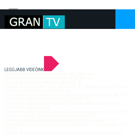
LEGÚJABB VIDEÓINK
Mujdricza Ferenc építész kiállítása és előadása a
Szentgyörgymezői Olvasókörben 2026. 06. 13.
Kis-dunai vízállás Esztergom 2026. 08. 04.
Verbal - A tavalyi siker után idén is újra Art Week! vendég: Vereckei
András az EMC titkára 2026. 08. 04.
Szentmise a Letkési Mennybemenetel templomból 2026. 08. 02.
A 68. hídőr kiállítása Párkányban 2026. 07. 30.
25 éve ért össze újra a két part: Történelmi pillanatok a Mária
Valéria híd újjáépítéséről
Szentmise a Nagymarosi Szent Kereszt templomból 2026. 07. 26.
Verbal - vendég: Tóth József Citrom 2026.07.27.
Országos gördeszka bajnokság Esztergomban 2026.07.18.
Szentmise a Mogyorósbányai Szűz Mária Neve templomból 2026.
07. 19.
Verbal - A leghitelesebb magyar rock-blues hang tolmácsolója,