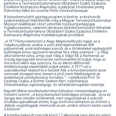
partnere a Természettudományos Oktatásért Szabó Szabolcs
Emlékére Közhasznú Alapítvány, a pályázat fővédnökei pedig
Döbrentey Ildikó és Levente Péter művészházaspár.
A könyvbemutatót gazdag program is kísérte: a résztvevők
szakvezetéssel tekinthették meg a Magyar Természettudományi
Múzeum kiállításait, részt vehettek múzeumpedagógiai
foglalkozásokon, valamint látványos kísérleti bemutatót láthattak
a Természettudományos Oktatásért Szabó Szabolcs Emlékére
Közhasznú Alapítvány mobillaborjának jóvoltából.
„A TETT-könyvbemutató a Nagy Megmutatkozás napja: az a
mágikus pillanat, amikor a zsűri által legkiválóbbnak ítélt
pályaművek, azok különleges szerzői, és a történeteket egybegyűjtő
különleges könyv egyszerre tárulnak fel a Világ számára – a Világ
által ismertté válva, amíg csak Világ a Világ! Mi, a Richternél, az
ország legnagyobb innovációs centrumaként jól tudjuk, hogy az
innováció akkor kap szárnyra, ha az alkotó életformát
értékközösségi alapértékké tudjuk emelni. A TETT ezt a
szándékunkat terjeszti ki a fiatalok felé, a könyvbemutatót ezzel
nemcsak ünneppé téve, hanem a jövő iránti felelősségünk és
küldetésünk szimbólumává formálva.”
– nyilatkozta Prof. Dr.
Szántay Csaba, a Richter Gedeon Nyrt. tudományos
főtanácsadója, egészségügy- és oktatástámogatási vezetője.
Bajzáth Mária neveléstudományi bölcsész, mesepedagógus és
meseíró szerint:
„A könyvbemutató különleges ünnepnap. Arca és
hangja lesz minden történetnek, mert megszólalnak a szerzők.
Kivételes ajándéknak érzem, hogy évről-évre láthatom az örömöt a
diákok, családtagjaik, mentoraik arcán, amikor először kézbe veszik
a könyvet.”
A kötetbe bekerült szerzők közül 17 alkotónak nem először jelent