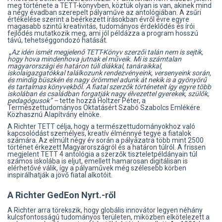
meg története a TETT-könyvben, köztük olyan is van, akinek mind
a négy évadban szerepelt pályaműve az antológiában. A zsűri
értékelése szerint a beérkezett írásokban évről évre egyre
magasabb szintű kreativitás, tudományos érdeklődés és írói
fejlődés mutatkozik meg, ami jól példázza a program hosszú
távú, tehetséggondozó hatását.
„
Az idén ismét megjelenő TETT-Könyv szerzői talán nem is sejtik,
hogy hova mindenhova jutnak el műveik. Mi is számtalan
magyarországi és határon túli diákkal, tanáraikkal,
iskolaigazgatókkal találkozunk rendezvényeink, versenyeink során,
és mindig büszkén és nagy örömmel adunk át nekik is a gyönyörű
és tartalmas könyvekből. A fiatal szerzők történeteit így egyre több
iskolában és családban forgatják nagy élvezettel gyerekek, szülők,
pedagógusok” –
tette hozzá Holtzer Péter, a
Természettudományos Oktatásért Szabó Szabolcs Emlékére
Közhasznú Alapítvány elnöke.
A Richter TETT célja, hogy a természettudományokhoz való
kapcsolódást személyes, kreatív élménnyé tegye a fiatalok
számára. Az elmúlt négy év során a pályázatra több mint 2500
történet érkezett Magyarországról és a határon túlról. A frissen
megjelent TETT 4 antológia a szerzők tiszteletpéldányain túl
számos iskolába is eljut, emellett hamarosan digitálisan is
elérhetővé válik, így a pályaművek még szélesebb körben
inspirálhatják a jövő fiatal alkotóit.
A Richter GedEon Nyrt.-ről
A Richter arra törekszik, hogy globális innovátor legyen néhány
kulcsfontosságú tudományos területen, miközben elkötelezett a