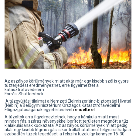
Az aszályos körülmények miatt akár már egy kisebb szél is gyors
tűzterjedést eredményezhet, erre figyelmeztet a
katasztrófavédelem
Forrás: Shutterstock
A tűzgyújtási tilalmat a Nemzeti Élelmiszerlánc-biztonsági Hivatal
(Nébih) a Belügyminisztérium Országos Katasztrófavédelmi
Főigazgatóságának egyetértésével
rendelte el
.
A tűzoltók arra figyelmeztetnek, hogy a kánikula miatt most
minden fás, száraz növényekkel borított területen megnőtt a tűz
kialakulásának kockázata. Az aszályos körülmények miatt pedig
akár egy kisebb légmozgás is kontrollálhatatlanul felgyorsíthatja a
szabadtéri tüzek terjedését, a felszíni tüzek így könnyen 15-30