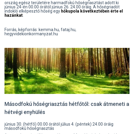
ország egész területére harmadfokú hőségriasztást adott ki
június 24-én 00.00 órától június 26. 24.00 óráig. A hőségriadót
indokló elképesztő hőség egy
hőkupola következtében érte el
hazánkat
.
Forrás, képforrás: kemma.hu, fataj.hu,
hegyvidekionkormanyzat.hu
Másodfokú hőségriasztás hétfőtől: csak átmeneti a
hétvégi enyhülés
június 30. (hétfő) 00.00 órától július 4. (péntek) 24.00 óráig
másodfokú hőségriasztás