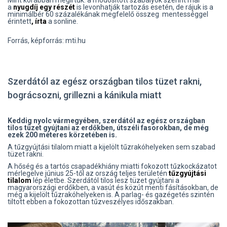
Mint korábban megírtuk: a módosított szabályok szerint már
a
nyugdíj egy részét
is levonhatják tartozás esetén, de rájuk is a
minimálbér 60 százalékának megfelelő összeg mentességgel
érintett
, írta
a sonline.
Forrás, képforrás: mti.hu
Szerdától az egész országban tilos tüzet rakni,
bográcsozni, grillezni a kánikula miatt
Keddig nyolc vármegyében, szerdától az egész országban
tilos tüzet gyújtani az erdőkben, útszéli fasorokban, de még
ezek 200 méteres körzetében is.
A tűzgyújtási tilalom miatt a kijelölt tűzrakóhelyeken sem szabad
tüzet rakni.
A hőség és a tartós csapadékhiány miatti fokozott tűzkockázatot
mérlegelve június 25-től az ország teljes területén
tűzgyújtási
tilalom
lép életbe. Szerdától tilos lesz tüzet gyújtani a
magyarországi erdőkben, a vasút és közút menti fásításokban, de
még a kijelölt tűzrakóhelyeken is. A parlag- és gazégetés szintén
tiltott ebben a fokozottan tűzveszélyes időszakban.