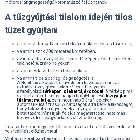
méteres lángmagasságú koronatűzzé fejlődhetnek.
A tűzgyújtási tilalom idején tilos
tüzet gyújtani
a külterületi ingatlanokon fekvő erdőkben és fásításokban,
valamint azok 200 méteres körzetében,
az interaktív tűzgyújtási tilalom térképen jelölt területeken
található tűzrakó helyeken,
a vasút és közút menti fásításokban,
valamint tilos a parlag- és gazégetés is.
A Nébih és a katasztrófavédelem közlése szerint az
aktuális tűzgyújtási tilalomról és a tűzgyújtási
szabályokról
térképen is lehet tájékozódni
. A térkép piros
színnel a megtekintés napján hatályban lévő
tűzgyújtási
tilalmat mutatja
, és minden nap 0 óra 1 perckor
automatikusan frissül. A hatóságok arra kérik a lakosságot,
hogy fokozottan ügyeljenek a tűzgyújtási tilalom
betartására. Mint írják, felelős magatartással hatalmas
környezeti és vagyoni károk előzhetők meg:
1 másodperc odafigyelés 100 órás tűzoltást és 100 éves erdészeti
helyreállítást előzhet meg!
Mint arról korábban beszámoltunk, az országos tisztifőorvos az