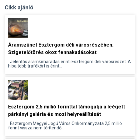
Cikk ajánló
Áramszünet Esztergom déli városrészében:
Szigetelőtörés okoz fennakadásokat
Jelentős áramkimaradás érinti Esztergom déli városrészét. A
hiba több trafókört is érint...
Esztergom 2,5 millió forinttal támogatja a leégett
párkányi galéria és mozi helyreállítását
Esztergom Megyei Jogú Város Önkormányzata 2,5 millió
forint vissza nem térítendő...