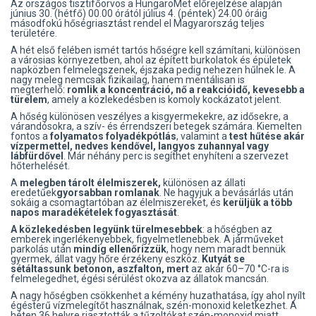
Az országos tisztifőorvos a HungaroMet előrejelzése alapján
június 30. (hétfő) 00.00 órától július 4. (péntek) 24.00 óráig
másodfokú hőségriasztást rendel el Magyarország teljes
területére.
A hét első felében ismét tartós hőségre kell számítani, különösen
a városias környezetben, ahol az épített burkolatok és épületek
napközben felmelegszenek, éjszaka pedig nehezen hűlnek le. A
nagy meleg nemcsak fizikailag, hanem mentálisan is
megterhelő:
romlik a koncentráció, nő a reakcióidő, kevesebb a
türelem
, amely a közlekedésben is komoly kockázatot jelent.
A hőség különösen veszélyes a kisgyermekekre, az idősekre, a
várandósokra, a szív- és érrendszeri betegek számára. Kiemelten
fontos a
folyamatos folyadékpótlás
, valamint a
test hűtése akár
vízpermettel, nedves kendővel, langyos zuhannyal vagy
lábfürdővel
. Már néhány perc is segíthet enyhíteni a szervezet
hőterhelését.
A
melegben tárolt élelmiszerek,
különösen az állati
eredetűek
gyorsabban romlanak
. Ne hagyjuk a bevásárlás után
sokáig a csomagtartóban az élelmiszereket, és
kerüljük a több
napos maradékételek fogyasztását
.
A közlekedésben legyünk türelmesebbek
: a hőségben az
emberek ingerlékenyebbek, figyelmetlenebbek. A járműveket
parkolás után
mindig ellenőrizzük
, hogy nem maradt bennük
gyermek, állat vagy hőre érzékeny eszköz.
Kutyát se
sétáltassunk betonon, aszfalton, mert
az akár 60–70 °C-ra is
felmelegedhet, égési sérülést okozva az állatok mancsán.
A nagy hőségben csökkenhet a kémény huzathatása, így ahol nyílt
égésterű vízmelegítőt használnak, szén-monoxid keletkezhet. A
héten 36 helyre riasztották a tűzoltókat szén-monoxid miatt.