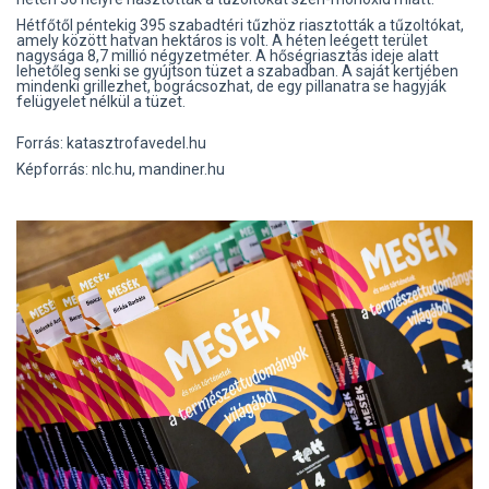
Hétfőtől péntekig 395 szabadtéri tűzhöz riasztották a tűzoltókat,
amely között hatvan hektáros is volt. A héten leégett terület
nagysága 8,7 millió négyzetméter. A hőségriasztás ideje alatt
lehetőleg senki se gyújtson tüzet a szabadban. A saját kertjében
mindenki grillezhet, bográcsozhat, de egy pillanatra se hagyják
felügyelet nélkül a tüzet.
Forrás: katasztrofavedel.hu
Képforrás: nlc.hu, mandiner.hu