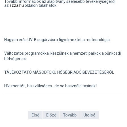
További információk az alapítvány szélesebb tevékenységéről
az
sz2a.hu
oldalon találhatók.
Nagyon erős UV-B sugárzásra figyelmeztet a meteorológia
Változatos programokkal készülnek a nemzeti parkok a pünkösdi
hétvégére is
TÁJÉKOZTATÓ MÁSODFOKÚ HŐSÉGRIADÓ BEVEZETÉSÉRŐL
Hívj mentőt , ha szükséges , de ne használd taxinak !
Első
Előző
Tovább
Utolsó