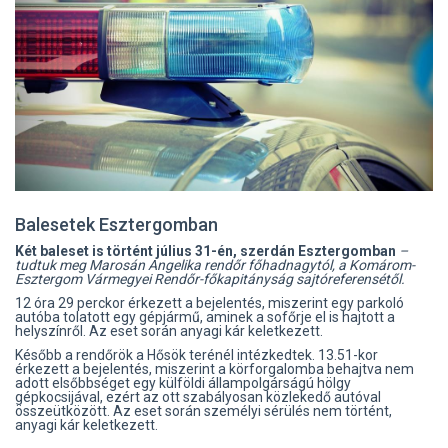
Balesetek Esztergomban
Két baleset is történt július 31-én, szerdán Esztergomban
–
tudtuk meg Marosán Angelika rendőr főhadnagytól, a Komárom-
Esztergom Vármegyei Rendőr-főkapitányság sajtóreferensétől.
12 óra 29 perckor érkezett a bejelentés, miszerint egy parkoló
autóba tolatott egy gépjármű, aminek a sofőrje el is hajtott a
helyszínről. Az eset során anyagi kár keletkezett.
Később a rendőrök a Hősök terénél intézkedtek. 13.51-kor
érkezett a bejelentés, miszerint a körforgalomba behajtva nem
adott elsőbbséget egy külföldi állampolgárságú hölgy
gépkocsijával, ezért az ott szabályosan közlekedő autóval
összeütközött. Az eset során személyi sérülés nem történt,
anyagi kár keletkezett.