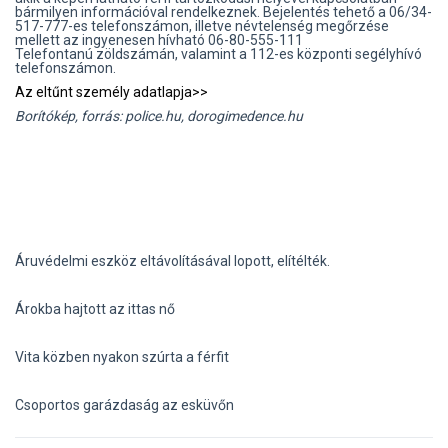
bármilyen információval rendelkeznek. Bejelentés tehető a 06/34-
517-777-es telefonszámon, illetve névtelenség megőrzése
mellett az ingyenesen hívható 06-80-555-111
Telefontanú zöldszámán, valamint a 112-es központi segélyhívó
telefonszámon.
Az eltűnt személy adatlapja>>
Borítókép, forrás: police.hu, dorogimedence.hu
Áruvédelmi eszköz eltávolításával lopott, elítélték.
Árokba hajtott az ittas nő
Vita közben nyakon szúrta a férfit
Csoportos garázdaság az esküvőn