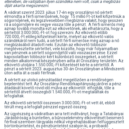
ellenében, de valójában ilyen szándéka nem volt, csak a megbízás
díját akarta megszerezni.
A vádirat szerint 2023. július 17-én egy oroszlányi nő sértett
elmondta a férfi ismerősének, hogy 15 millió Ft-ot kell kifizetniük a
sógornőjének, és legszívesebben megbízna valakit, hogy ijesszen
rá a sógornőjére és vegye vissza tőle a pénzt. A férfi ismerős még
aznap tovább mondta ezt az elkövetőnek, aki elhatározta, hogy a
sértettől 3.000.000,-Ft-ot fog szerezni. Az elkövető előbb
720.000,-Ft előleg kifizetését kérte, melyet az elkövető valós
szándékáról nem tudó, a sértett férfi ismerőse még aznap a nő
megbízásából átadott neki. Ezután az elkövető többször
megtévesztette sértettet, vele közölte, hogy már folyamatban
van pénznek a sértett sógornőjétől való visszaszerzése. Ezzel
kapcsolatban többször kért különböző összegeket, a sértett
minden alkalommal készpénzben adta át Oroszlány területén. Az
elkövető utoljára 1.550.000,-Ft kifizetését kérte a sértettől. A
pénzt a sértett 2023. augusztus 30-án Oroszlányban a Mindszenti
úton adta át a csaló férfinak.
A sértett az utolsó pénzátadást megelőzően a rendőrségen
bejelentést tett. Az Oroszlányi Rendőrkapitányság járőrei a pénz
átadását követő rövid idő múlva az elkövetőt elfogták, tőle a
sértettől átvett összegből 1.540.000,-Ft-ot megtaláltak és
lefoglaltak.
Az elkövető sértettől összesen 3.000.000,-Ft-ot vett át, ebből
térült meg a lefoglalt pénzzel egyező összeg.
Az ügyészség a vádiratban arra tett indítványt, hogy a Tatabányai
Járásbíróság a büntetlen, a bűncselekmény elkövetését beismerő
férfival szemben tárgyalás nélkül végrehajtásában felfüggesztett
börtönbüntetést, és pénzbüntetést szabjon ki, a próbaidő