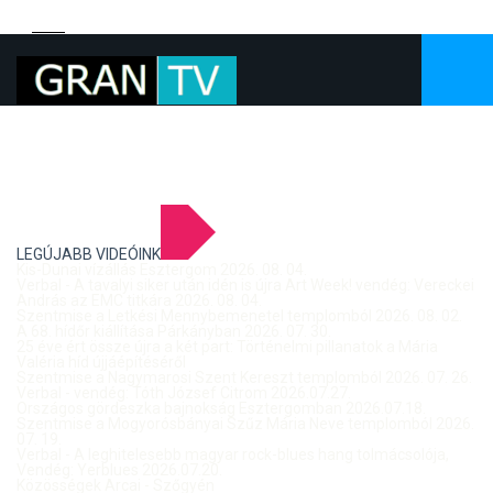
LEGÚJABB VIDEÓINK
Kis-Dunai vízállás Esztergom 2026. 08. 04.
Verbal - A tavalyi siker után idén is újra Art Week! vendég: Vereckei
András az EMC titkára 2026. 08. 04.
Szentmise a Letkési Mennybemenetel templomból 2026. 08. 02.
A 68. hídőr kiállítása Párkányban 2026. 07. 30.
25 éve ért össze újra a két part: Történelmi pillanatok a Mária
Valéria híd újjáépítéséről
Szentmise a Nagymarosi Szent Kereszt templomból 2026. 07. 26.
Verbal - vendég: Tóth József Citrom 2026.07.27.
Országos gördeszka bajnokság Esztergomban 2026.07.18.
Szentmise a Mogyorósbányai Szűz Mária Neve templomból 2026.
07. 19.
Verbal - A leghitelesebb magyar rock-blues hang tolmácsolója,
Vendég: Yerblues 2026.07.20.
Közösségek Arcai - Szőgyén