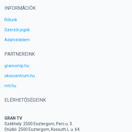
INFORMÁCIÓK
Rólunk
Szerzői jogok
Adatvédelem
PARTNEREINK
grancomp.hu
okoscentrum.hu
mti.hu
ELÉRHETŐSÉGEINK
GRAN TV
Székhely: 2500 Esztergom, Perc u. 3.
Stúdió: 2500 Esztergom, Kossuth L. u. 64.