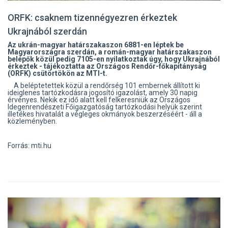
ORFK: csaknem tizennégyezren érkeztek
Ukrajnából szerdán
Az ukrán-magyar határszakaszon 6881-en léptek be
Magyarországra szerdán, a román-magyar határszakaszon
belépők közül pedig 7105-en nyilatkoztak úgy, hogy Ukrajnából
érkeztek - tájékoztatta az Országos Rendőr-főkapitányság
(ORFK) csütörtökön az MTI-t.
A beléptetettek közül a rendőrség 101 embernek állított ki
ideiglenes tartózkodásra jogosító igazolást, amely 30 napig
érvényes. Nekik ez idő alatt kell felkeresniük az Országos
Idegenrendészeti Főigazgatóság tartózkodási helyük szerint
illetékes hivatalát a végleges okmányok beszerzéséért - áll a
közleményben.
Forrás: mti.hu