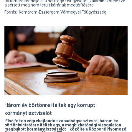
tartamára rendelje el a pártfogó felügyeletét, valamint kötelezze
a sértett meg nem térült kárának megtérítésére.
Forrás: Komárom-Esztergom Vármegyei Főügyészség
Három év börtönre ítéltek egy korrupt
kormánytisztviselőt
Első fokon végrehajtandó szabadságvesztésre, három év
börtönbüntetésre ítélték egy, a megbízhatósági vizsgálaton
megbukott kormánytisztviselőt - közölte a Központi Nyomozó