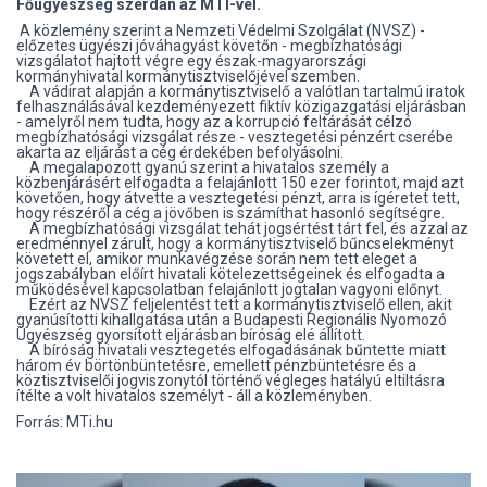
Főügyészség szerdán az MTI-vel.
A közlemény szerint a Nemzeti Védelmi Szolgálat (NVSZ) -
előzetes ügyészi jóváhagyást követőn - megbízhatósági
vizsgálatot hajtott végre egy észak-magyarországi
kormányhivatal kormánytisztviselőjével szemben.
A vádirat alapján a kormánytisztviselő a valótlan tartalmú iratok
felhasználásával kezdeményezett fiktív közigazgatási eljárásban
- amelyről nem tudta, hogy az a korrupció feltárását célzó
megbízhatósági vizsgálat része - vesztegetési pénzért cserébe
akarta az eljárást a cég érdekében befolyásolni.
A megalapozott gyanú szerint a hivatalos személy a
közbenjárásért elfogadta a felajánlott 150 ezer forintot, majd azt
követően, hogy átvette a vesztegetési pénzt, arra is ígéretet tett,
hogy részéről a cég a jövőben is számíthat hasonló segítségre.
A megbízhatósági vizsgálat tehát jogsértést tárt fel, és azzal az
eredménnyel zárult, hogy a kormánytisztviselő bűncselekményt
követett el, amikor munkavégzése során nem tett eleget a
jogszabályban előírt hivatali kötelezettségeinek és elfogadta a
működésével kapcsolatban felajánlott jogtalan vagyoni előnyt.
Ezért az NVSZ feljelentést tett a kormánytisztviselő ellen, akit
gyanúsítotti kihallgatása után a Budapesti Regionális Nyomozó
Ügyészség gyorsított eljárásban bíróság elé állított.
A bíróság hivatali vesztegetés elfogadásának bűntette miatt
három év börtönbüntetésre, emellett pénzbüntetésre és a
köztisztviselői jogviszonytól történő végleges hatályú eltiltásra
ítélte a volt hivatalos személyt - áll a közleményben.
Forrás: MTi.hu