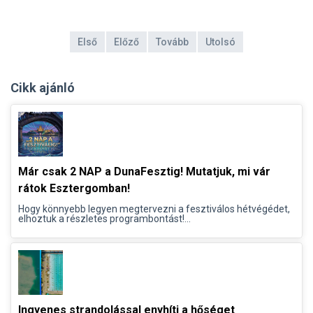
Első
Előző
Tovább
Utolsó
Cikk ajánló
Már csak 2 NAP a DunaFesztig! Mutatjuk, mi vár
rátok Esztergomban!
Hogy könnyebb legyen megtervezni a fesztiválos hétvégédet,
elhoztuk a részletes programbontást!...
Ingyenes strandolással enyhíti a hőséget