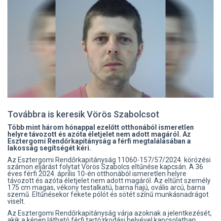
Továbbra is keresik Vörös Szabolcsot
Több mint három hónappal ezelőtt otthonából ismeretlen
helyre távozott és azóta életjelet nem adott magáról. Az
Esztergomi Rendőrkapitányság a férfi megtalálásában a
lakosság segítségét kéri.
Az Esztergomi Rendőrkapitányság 11060-157/57/2024. körözési
számon eljárást folytat Vörös Szabolcs eltűnése kapcsán. A 36
éves férfi 2024. április 10-én otthonából ismeretlen helyre
távozott és azóta életjelet nem adott magáról. Az eltűnt személy
175 cm magas, vékony testalkatú, barna hajú, ovális arcú, barna
szemű. Eltűnésekor fekete pólót és sötét színű munkásnadrágot
viselt.
Az Esztergomi Rendőrkapitányság várja azoknak a jelentkezését,
akik a képen látható férfi tartózkodási helyével kapcsolatban