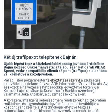
Két új traffipaxot telepítenek Bajnán
Újabb lépést tesz a közlekedésbiztonság javítása érdekében
Bajna Község Önkormányzata: a településen két darab VIDAR
Speed, véda-kompatibilis ellenőrző pont (traffipax) kialakítása
válik lehetővé a közeljövőben.
Pallagi Tibor polgármester
tájékoztatása szerint
a szükséges
szerződést az önkormányzat ARH Informatikai Zrt.-vel írta alá. Az
eszközök elhelyezése a hatóságokkal egyeztetve történik, a
Kossuth Lajos utcában (a Dunatakarék Bankkal szemben),
valamint a Jókai utcában, a buszmegálló környékén.
A korszerű, intelligens sebességmérő rendszerek napi 24 órában
működnek, és a gyorshajtás rögzítését azonnal továbbítják a
központi rendszer felé. A technológia lehetővé teszi az
automatikus hatósági bírságolást, személyes rendőri jelenlét