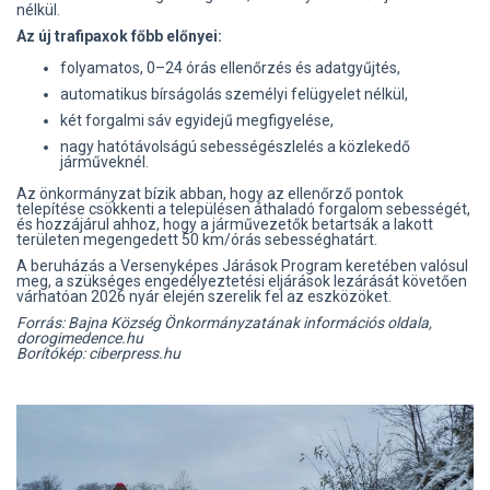
nélkül.
Az új trafipaxok főbb előnyei:
folyamatos, 0–24 órás ellenőrzés és adatgyűjtés,
automatikus bírságolás személyi felügyelet nélkül,
két forgalmi sáv egyidejű megfigyelése,
nagy hatótávolságú sebességészlelés a közlekedő
járműveknél.
Az önkormányzat bízik abban, hogy az ellenőrző pontok
telepítése csökkenti a településen áthaladó forgalom sebességét,
és hozzájárul ahhoz, hogy a járművezetők betartsák a lakott
területen megengedett 50 km/órás sebességhatárt.
A beruházás a Versenyképes Járások Program keretében valósul
meg, a szükséges engedélyeztetési eljárások lezárását követően
várhatóan 2026 nyár elején szerelik fel az eszközöket.
Forrás: Bajna Község Önkormányzatának információs oldala,
dorogimedence.hu
Borítókép: ciberpress.hu