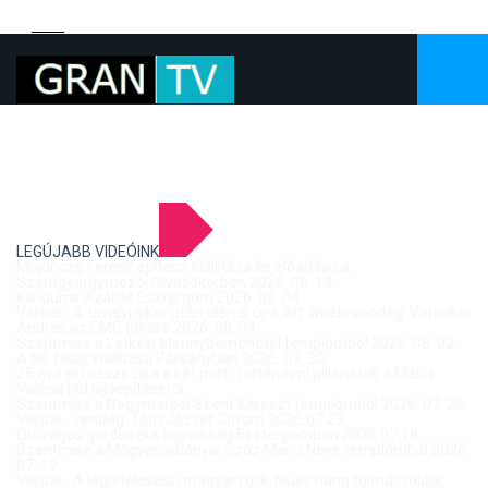
LEGÚJABB VIDEÓINK
Mujdricza Ferenc építész kiállítása és előadása a
Szentgyörgymezői Olvasókörben 2026. 06. 13.
Kis-dunai vízállás Esztergom 2026. 08. 04.
Verbal - A tavalyi siker után idén is újra Art Week! vendég: Vereckei
András az EMC titkára 2026. 08. 04.
Szentmise a Letkési Mennybemenetel templomból 2026. 08. 02.
A 68. hídőr kiállítása Párkányban 2026. 07. 30.
25 éve ért össze újra a két part: Történelmi pillanatok a Mária
Valéria híd újjáépítéséről
Szentmise a Nagymarosi Szent Kereszt templomból 2026. 07. 26.
Verbal - vendég: Tóth József Citrom 2026.07.27.
Országos gördeszka bajnokság Esztergomban 2026.07.18.
Szentmise a Mogyorósbányai Szűz Mária Neve templomból 2026.
07. 19.
Verbal - A leghitelesebb magyar rock-blues hang tolmácsolója,