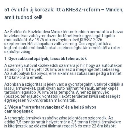
51 év után új korszak: Itt a KRESZ-reform – Minden,
amit tudnod kell!
Az Építési és Közlekedési Minisztérium kedden bemutatta a hazai
közlekedési szabályrendszer történetének egyik legátfogóbb
módosítását. Az 1975 óta érvényben lévő KRESZ 2026
szeptemberétől alapjaiban változik meg. Összegyűjtöttük a
legfontosabb módosításokat a sebességhatár-emeléstől a roller-
szabályozásig.
1.
Gyorsabb autópályák, lassabb teherautók
A személyautóval közlekedők számára jó hír, hogy az autóutakon
az eddigi 110 helyett 120 km/óra lesz a megengedett sebesség.
Az autópályák bizonyos, erre alkalmas szakaszain pedig a limitet
140 km/órára emelik.
Azonban a szigorítás is jelen van: a gyorsforgalmi utakról kitiltják a
lassú járműveket, csak olyan autó hajthat fel rájuk, amely képes
tartósan legalább 70 km/órás tempóra. A nehéz járművek
(buszok, teherautók, vontatók) lakott területen kívüli sebességét
egységesen 90 km/órában maximálták.
2.
Vége a "horrorkaravánoknak" és a belső sávos
cammogásnak
A tehergépjárművek szabályozása jelentősen szigorodik. Az
eddigi 7,5 tonnás határ helyett már a 3,5 tonna feletti járművekre
is kiterjesztik az előzési tilalmat reggel 6 és este 22 óra között.