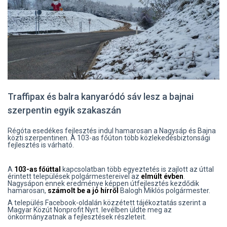
Traffipax és balra kanyaródó sáv lesz a bajnai
szerpentin egyik szakaszán
Régóta esedékes fejlesztés indul hamarosan a Nagysáp és Bajna
közti szerpentinen. A 103-as főúton több közlekedésbiztonsági
fejlesztés is várható.
A
103-as főúttal
kapcsolatban több egyeztetés is zajlott az úttal
érintett települések polgármestereivel az
elmúlt évben
.
Nagysápon ennek eredménye képpen útfejlesztés kezdődik
hamarosan,
számolt be a jó hírről
Balogh Miklós polgármester.
A település Facebook-oldalán közzétett tájékoztatás szerint a
Magyar Közút Nonprofit Nyrt. levélben üldte meg az
önkormányzatnak a fejlesztések részleteit.