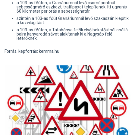
a 103-as főúton, a Granáriumnál levő csomópontnál
sebességmérő eszközt, traffipaxot telepítenek. Itt ugyanis
60 kilométer per órás a sebességhatár.
szintén a 103-as főút Granáriumnál levő szakaszán kiépítik
a közvilágítást.
a 103-as főúton, a Tatabánya felőli első bekötőútnál önálló
balra kanyarodó sávot alakítanak ki a Nagysáp felé
letérőknek.
Forrás, képforrás: kemma.hu