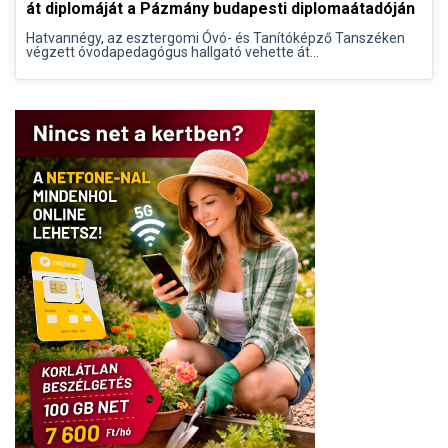
át diplomáját a Pázmány budapesti diplomaátadóján
Hatvannégy, az esztergomi Óvó- és Tanítóképző Tanszéken
végzett óvodapedagógus hallgató vehette át...