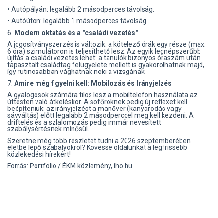
• Autópályán: legalább 2 másodperces távolság.
• Autóúton: legalább 1 másodperces távolság.
6.
Modern oktatás és a "családi vezetés"
A jogosítványszerzés is változik: a kötelező órák egy része (max.
6 óra) szimulátoron is teljesíthető lesz. Az egyik legnépszerűbb
újítás a családi vezetés lehet: a tanulók bizonyos óraszám után
tapasztalt családtag felügyelete mellett is gyakorolhatnak majd,
így rutinosabban vághatnak neki a vizsgának.
7.
Amire még figyelni kell: Mobilozás és Irányjelzés
A gyalogosok számára tilos lesz a mobiltelefon használata az
úttesten való átkeléskor. A sofőröknek pedig új reflexet kell
beépíteniük: az irányjelzést a manőver (kanyarodás vagy
sávváltás) előtt legalább 2 másodperccel meg kell kezdeni. A
driftelés és a szlalomozás pedig immár nevesített
szabálysértésnek minősül.
Szeretne még több részletet tudni a 2026 szeptemberében
életbe lépő szabályokról? Kövesse oldalunkat a legfrissebb
közlekedési hírekért!
Forrás: Portfolio / ÉKM közlemény, iho.hu