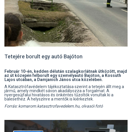
Tetejére borult egy autó Bajóton
Február 10-én, kedden délután szalagkorlátnak ütközött, majd
az út közepén felborult egy személyautó Bajóton, a Kossuth
Lajos utcában, a Damjanich János utca közelében.
A Katasztrófavédelem tájékoztatása szerint a tetején állt meg a
jármű, amely mindkét sávon akadályozza a forgalmat. A
nyergesújfalui hivatásos és önkéntes tűzoltók vonultak ki a
balesethez. A helyszínre a mentők is kiérkeztek.
Forrás: komarom.katasztrofavedelem.hu, olvasói fotó