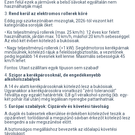
Ezen felül ezek a járművek a belső sávokat egyáltalán nem
használhatják majd.
3.
Rend kerül az elektromos rollerek köré
Eddig jogi szürkezónában mozogtak, 2026-tól viszont két
kategóriába sorolják őket:
• Kis teljesítményű rollerek (max. 25 km/h): 12 éves kor felett
használhatók, járdán max. 10 km/h, máshol 20 km/h sebességgel.
Az első két évben kötelező a bukósisak.
• Nagy teljesítményű rollerek (>1 kW): Segédmotoros kerékpárnak
minősülnek, kötelező rájuk a felelősségbiztosítás, a vezetőnek
pedig legalább 14 évesnek kell lennie. Maximális sebességük 45
km/h lehet.
Fontos: Utast szállítani egyik típuson sem szabad!
4.
Szigor a kerékpárosoknál, de engedékenyebb
alkoholszabályok
A 14 év alatti kerékpárosoknak kötelező lesz a bukósisak.
Ugyanakkor a kerékpárosokra vonatkozó "zéró toleranciát"
felváltja egy egzakt határérték: 0,8 g/l véralkohol-szintig (kb. egy-
két pohár ital után) még legálisan nyeregbe pattanhatnak.
5.
Európai szabályok: Cipzárelv és követési távolság
A dugók és balesetek elkerülése érdekében kötelezővé teszik a
cipzárelvet: torlódásnál a megszűnő sávban érkezőt kötelező lesz
beengedni a sáv megszűnése előtt.
A biztonságos megálláshoz bevezetik az időalapú követési
távolságot: