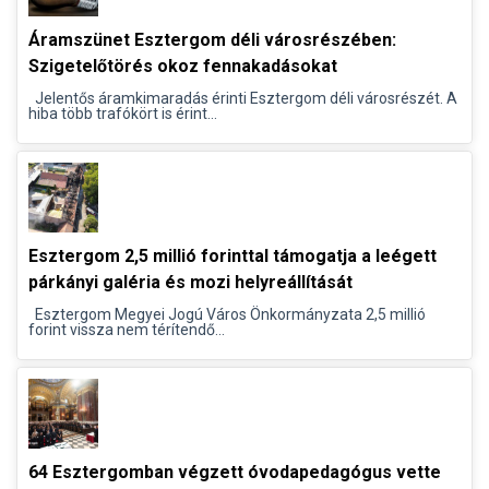
Áramszünet Esztergom déli városrészében:
Szigetelőtörés okoz fennakadásokat
Jelentős áramkimaradás érinti Esztergom déli városrészét. A
hiba több trafókört is érint...
Esztergom 2,5 millió forinttal támogatja a leégett
párkányi galéria és mozi helyreállítását
Esztergom Megyei Jogú Város Önkormányzata 2,5 millió
forint vissza nem térítendő...
64 Esztergomban végzett óvodapedagógus vette