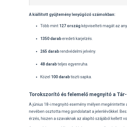
A kiállított gyűjtemény lenyűgöző számokban:
Több mint
127 ország
képviselteti magát az an
1350 darab
eredeti karjelzés.
265 darab
rendvédelmi jelvény.
48 darab
teljes egyenruha.
Közel
100 darab
tiszti sapka.
Torokszorító és felemelő megnyitó a Tár
A június 18-i megnyitó esemény mélyen megérintette a r
nevében osztotta meg gondolatait a jelenlévőkkel. Bes
érzés, hiszen a szavaknak az alapító szájából kellett v