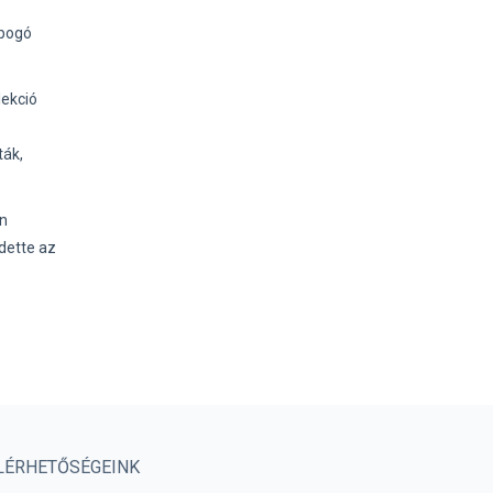
obogó
lekció
ták,
en
rdette az
LÉRHETŐSÉGEINK