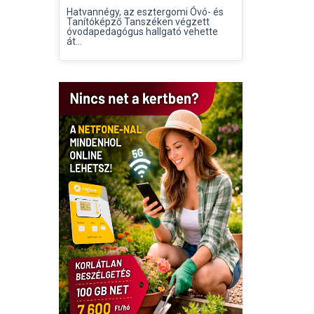
Hatvannégy, az esztergomi Óvó- és
Tanítóképző Tanszéken végzett
óvodapedagógus hallgató vehette
át...