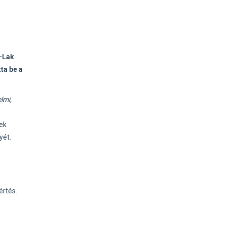
r-Lak
ta be a
lmi,
nek
yét.
értés.