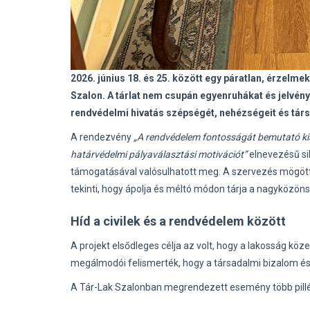
2026. június 18. és 25. között egy páratlan, érzelme
Szalon. A tárlat nem csupán egyenruhákat és jelvén
rendvédelmi hivatás szépségét, nehézségeit és tár
A rendezvény
„A rendvédelem fontosságát bemutató kiál
határvédelmi pályaválasztási motivációt”
elnevezésű si
támogatásával valósulhatott meg. A szervezés mögöt
tekinti, hogy ápolja és méltó módon tárja a nagyközön
Híd a civilek és a rendvédelem között
A projekt elsődleges célja az volt, hogy a lakosság köz
megálmodói felismerték, hogy a társadalmi bizalom é
A Tár-Lak Szalonban megrendezett esemény több pill