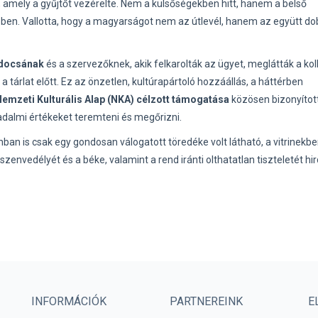
, amely a gyűjtőt vezérelte. Nem a külsőségekben hitt, hanem a belső
ben. Vallotta, hogy a magyarságot nem az útlevél, hanem az együtt d
docsának
és a szervezőknek, akik felkarolták az ügyet, meglátták a kol
a tárlat előtt. Ez az önzetlen, kultúrapártoló hozzáállás, a háttérben
emzeti Kulturális Alap (NKA) célzott támogatása
közösen bizonyítot
adalmi értékeket teremteni és megőrizni.
nban is csak egy gondosan válogatott töredéke volt látható, a vitrinekb
 szenvedélyét és a béke, valamint a rend iránti olthatatlan tiszteletét hi
INFORMÁCIÓK
PARTNEREINK
E