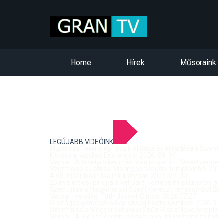
Home
Hírek
Műsoraink
LEGÚJABB VIDEÓINK
Mujdricza Ferenc építész kiállítása és előadása a Sze
Kis-dunai vízállás Esztergom 2026. 08. 04.
Verbal - A tavalyi siker után idén is újra Art Week! ven
Szentmise a Letkési Mennybemenetel templomból 2026
A 68. hídőr kiállítása Párkányban 2026. 07. 30.
25 éve ért össze újra a két part: Történelmi pillanatok a
Szentmise a Nagymarosi Szent Kereszt templomból 20
Verbal - vendég: Tóth József Citrom 2026.07.27.
Országos gördeszka bajnokság Esztergomban 2026.07
Szentmise a Mogyorósbányai Szűz Mária Neve templom
Verbal - A leghitelesebb magyar rock-blues hang tolmá