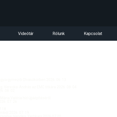
Videótár
Rólunk
Kapcsolat
ntgyörgymezői Olvasókörben 2026. 06. 13.
dég: Vereckei András az EMC titkára 2026. 08. 04.
. 08. 02.
 Mária Valéria híd újjáépítéséről
26. 07. 26.
.18.
ból 2026. 07. 19.
csolója, Vendég: Yerblues 2026.07.20.