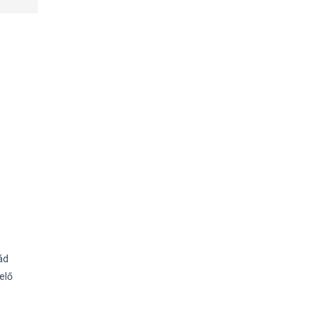
ád
elő