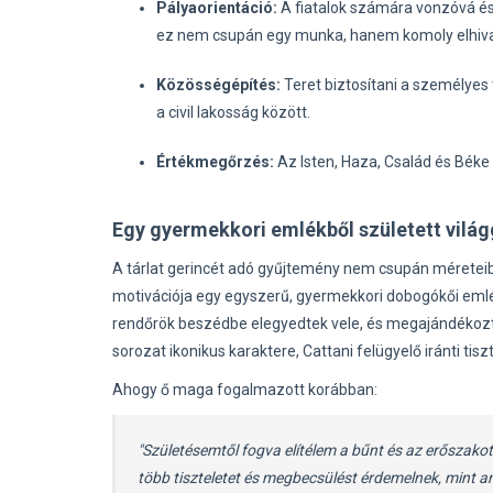
Pályaorientáció:
A fiatalok számára vonzóvá és
ez nem csupán egy munka, hanem komoly elhivat
Közösségépítés:
Teret biztosítani a személyes
a civil lakosság között.
Értékmegőrzés:
Az Isten, Haza, Család és Béke
Egy gyermekkori emlékből született vilá
A tárlat gerincét adó gyűjtemény nem csupán méreteibe
motivációja egy egyszerű, gyermekkori dobogókői emlé
rendőrök beszédbe elegyedtek vele, és megajándékoztá
sorozat ikonikus karaktere, Cattani felügyelő iránti tiszt
Ahogy ő maga fogalmazott korábban:
"Születésemtől fogva elítélem a bűnt és az erőszakot
több tiszteletet és megbecsülést érdemelnek, mint a