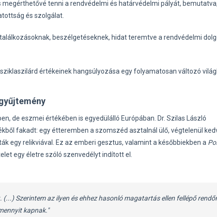
 megérthetővé tenni a rendvédelmi és határvédelmi pályát, bemutatva
ottság és szolgálat.
 találkozásoknak, beszélgetéseknek, hidat teremtve a rendvédelmi dol
 sziklaszilárd értékeinek hangsúlyozása egy folyamatosan változó vilá
ggyűjtemény
n, de eszmei értékében is egyedülálló Európában. Dr. Szilas László
kből fakadt: egy étteremben a szomszéd asztalnál ülő, végtelenül ked
k egy relikviával. Ez az emberi gesztus, valamint a későbbiekben a
Pol
elet egy életre szóló szenvedélyt indított el.
. (...) Szerintem az ilyen és ehhez hasonló magatartás ellen fellépő rendő
mennyit kapnak."