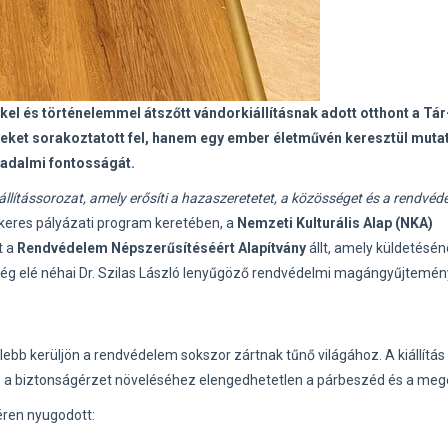
kkel és történelemmel átszőtt vándorkiállításnak adott otthont a Tá
yeket sorakoztatott fel, hanem egy ember életművén keresztül mutat
sadalmi fontosságát.
lítássorozat, amely erősíti a hazaszeretetet, a közösséget és a rendvéde
keres pályázati program keretében, a
Nemzeti Kulturális Alap (NKA)
t a
Rendvédelem Népszerűsítéséért Alapítvány
állt, amely küldetésé
ség elé néhai Dr. Szilas László lenyűgöző rendvédelmi magángyűjtemén
elebb kerüljön a rendvédelem sokszor zártnak tűnő világához. A kiállítás
s a biztonságérzet növeléséhez elengedhetetlen a párbeszéd és a meg
éren nyugodott: