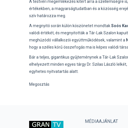
A testvéri megemlékezés kitért arra a szellemiségre is
értékekben, a magyarságtudatban és a közösség erejé
szív határozza meg.
A megnyitó során külön köszönetet mondtak
Soós Ka
valódi értékét, és megnyitották a Tár-Lak Szalon kapuit 
meghúzódó vállalkozói együttműködések, valamint a
N
hogy a széles körű összefogás ma is képes valódi társ
Bár a teljes, gigantikus gyűjteménynek a Tár-Lak Szalo
elhelyezett minden egyes tárgy Dr. Szilas László lelkét,
egyhetes nyitvatartás alatt.
Megosztás
MÉDIAAJÁNLAT