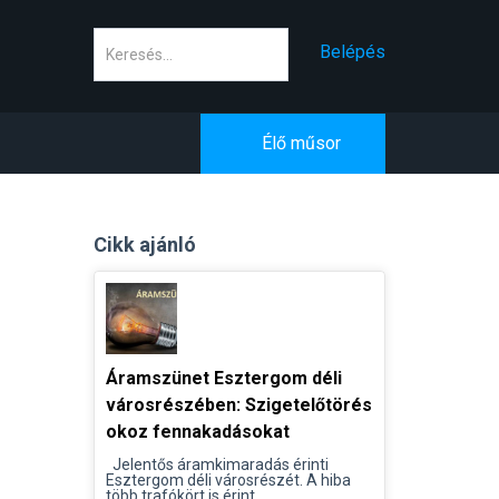
Keresés
Belépés
Élő műsor
Cikk ajánló
Áramszünet Esztergom déli
városrészében: Szigetelőtörés
okoz fennakadásokat
Jelentős áramkimaradás érinti
Esztergom déli városrészét. A hiba
több trafókört is érint...