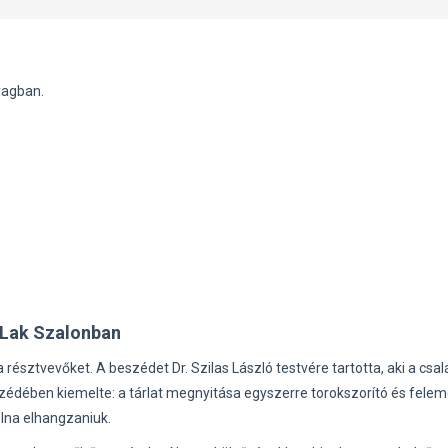
yagban.
-Lak Szalonban
észtvevőket. A beszédet Dr. Szilas László testvére tartotta, aki a csal
zédében kiemelte: a tárlat megnyitása egyszerre torokszorító és felem
olna elhangzaniuk.