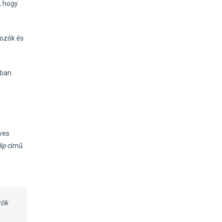
, hogy
gozók és
gban.
ves
ip
című
rök