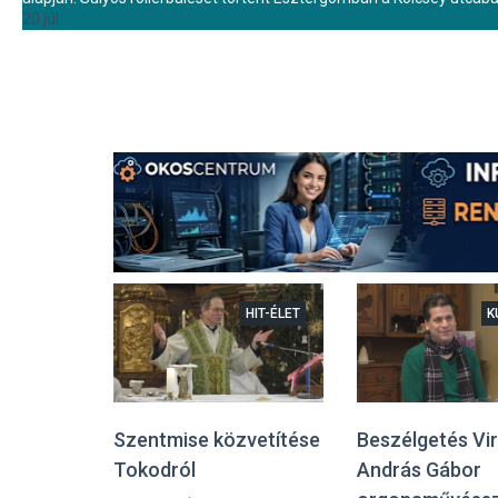
20 júl.
HIT-ÉLET
K
Szentmise közvetítése
Beszélgetés Vi
Tokodról
András Gábor