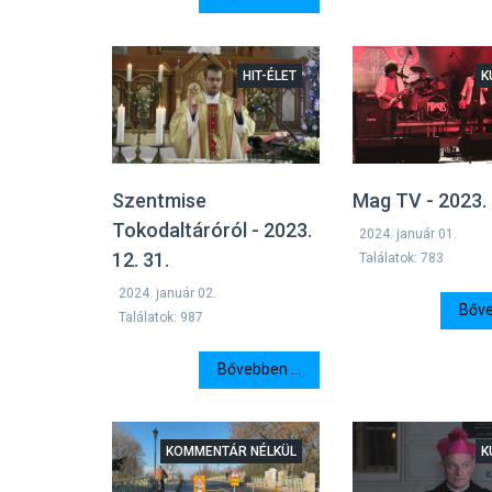
HIT-ÉLET
K
Szentmise
Mag TV - 2023. 
Tokodaltáróról - 2023.
2024. január 01.
12. 31.
Találatok: 783
2024. január 02.
Bőve
Találatok: 987
Bővebben ...
KOMMENTÁR NÉLKÜL
K