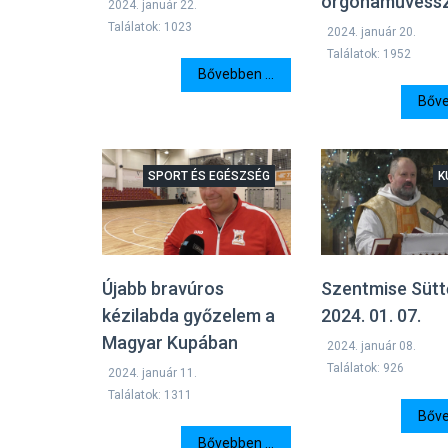
orgonaművéssz
2024. január 22.
Találatok: 1023
2024. január 20.
Találatok: 1952
Bővebben ...
Bőve
SPORT ÉS EGÉSZSÉG
K
Újabb bravúros
Szentmise Süttő
kézilabda győzelem a
2024. 01. 07.
Magyar Kupában
2024. január 08.
Találatok: 926
2024. január 11.
Találatok: 1311
Bőve
Bővebben ...