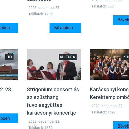
Találatok: 753
2023. december 25.
Találatok: 1286
Bővebb
bben ...
Bővebben ...
HÍR
KULTÚRA
KU
2. 23.
Strigonium consort és
Karácsonyi konc
az ezüsthang
Kerektemplombó
fuvolaegyüttes
2023. december 22.
karácsonyi koncertje
Találatok: 1697
bben ...
2023. december 22.
Bővebb
Találatok: 1650