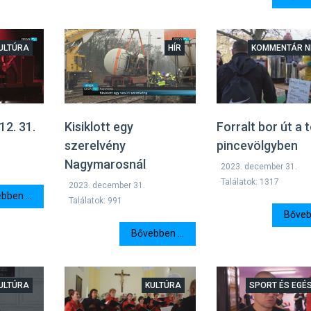
ULTÚRA
HÍR
KOMMENTÁR N
12. 31.
Kisiklott egy
Forralt bor út a 
szerelvény
pincevölgyben
Nagymarosnál
2023. december 31.
Találatok: 1317
2023. december 31.
bben ...
Találatok: 991
Bővebb
Bővebben ...
ULTÚRA
KULTÚRA
SPORT ÉS EGÉ