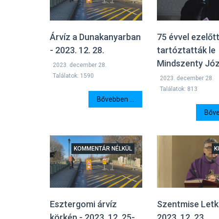
Árvíz a Dunakanyarban
75 évvel ezelőt
- 2023. 12. 28.
tartóztatták le
Mindszenty Jó
2023. december 28.
Találatok: 1590
2023. december 28.
Találatok: 813
Bővebben ...
Bőve
KOMMENTÁR NÉLKÜL
K
Esztergomi árvíz
Szentmise Letké
körkép - 2023. 12. 25-
2023. 12. 23.