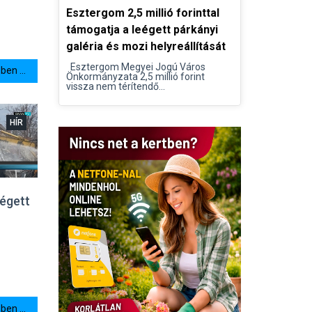
Esztergom 2,5 millió forinttal
támogatja a leégett párkányi
galéria és mozi helyreállítását
Esztergom Megyei Jogú Város
en ...
Önkormányzata 2,5 millió forint
vissza nem térítendő...
HÍR
 égett
en ...