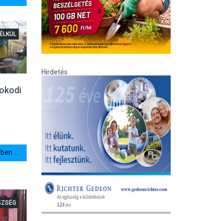
ÉLKÜL
Hirdetés
tokodi
en ...
SZSÉG