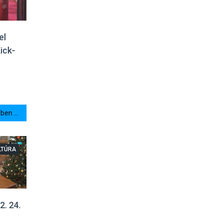
el
ick-
en ...
LTÚRA
2. 24.