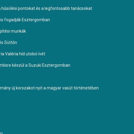
 a hűsölési pontokat és a legfontosabb tanácsokat
it is fogadják Esztergomban
építési munkák
és Süttőn
a Valéria híd utolsó ívét
esztésre készül a Suzuki Esztergomban
ormány új korszakot nyit a magyar vasút történetében
an