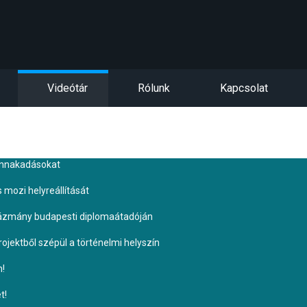
Videótár
Rólunk
Kapcsolat
ennakadásokat
s mozi helyreállítását
Pázmány budapesti diplomaátadóján
ojektből szépül a történelmi helyszín
n!
t!