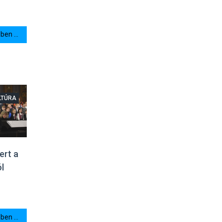
en ...
LTÚRA
ert a
l
en ...