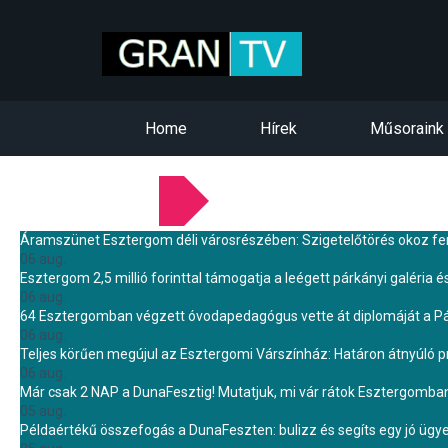
Home
Hírek
Műsoraink
LEGFRISSEBB HÍREINK
Áramszünet Esztergom déli városrészében: Szigetelőtörés okoz f
06 aug.
Esztergom 2,5 millió forinttal támogatja a leégett párkányi galéria é
06 aug.
64 Esztergomban végzett óvodapedagógus vette át diplomáját a 
06 aug.
Teljes körűen megújul az Esztergomi Várszínház: Határon átnyúló pr
06 aug.
Már csak 2 NAP a DunaFesztig! Mutatjuk, mi vár rátok Esztergomba
05 aug.
Példaértékű összefogás a DunaFeszten: bulizz és segíts egy jó ügye