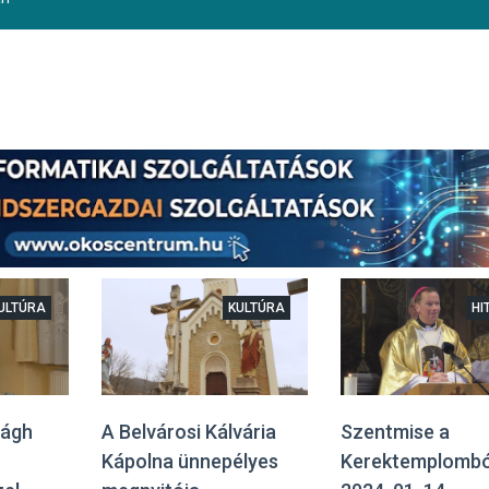
ULTÚRA
KULTÚRA
HI
rágh
A Belvárosi Kálvária
Szentmise a
Kápolna ünnepélyes
Kerektemplombó