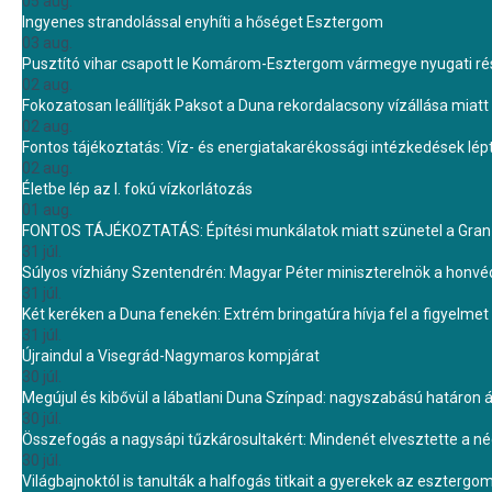
05 aug.
Ingyenes strandolással enyhíti a hőséget Esztergom
03 aug.
Pusztító vihar csapott le Komárom-Esztergom vármegye nyugati rész
02 aug.
Fokozatosan leállítják Paksot a Duna rekordalacsony vízállása miatt 
02 aug.
Fontos tájékoztatás: Víz- és energiatakarékossági intézkedések lé
02 aug.
Életbe lép az I. fokú vízkorlátozás
01 aug.
FONTOS TÁJÉKOZTATÁS: Építési munkálatok miatt szünetel a Gran 
31 júl.
Súlyos vízhiány Szentendrén: Magyar Péter miniszterelnök a honvé
31 júl.
Két keréken a Duna fenekén: Extrém bringatúra hívja fel a figyelmet
31 júl.
Újraindul a Visegrád-Nagymaros kompjárat
30 júl.
Megújul és kibővül a lábatlani Duna Színpad: nagyszabású határon átn
30 júl.
Összefogás a nagysápi tűzkárosultakért: Mindenét elvesztette a 
30 júl.
Világbajnoktól is tanulták a halfogás titkait a gyerekek az eszterg