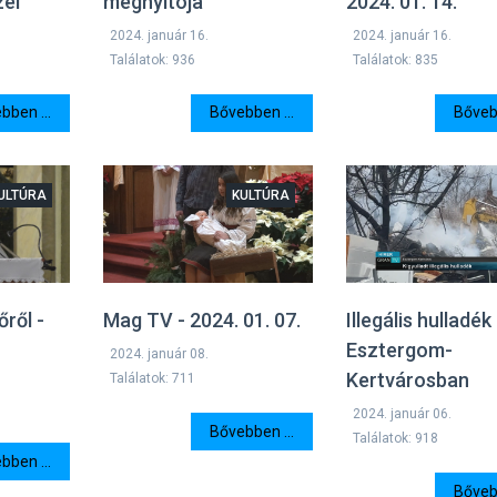
el
megnyitója
2024. 01. 14.
2024. január 16.
2024. január 16.
Találatok: 936
Találatok: 835
bben ...
Bővebben ...
Bővebb
ULTÚRA
KULTÚRA
ről -
Mag TV - 2024. 01. 07.
Illegális hulladék
Esztergom-
2024. január 08.
Kertvárosban
Találatok: 711
2024. január 06.
Bővebben ...
Találatok: 918
bben ...
Bővebb