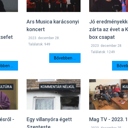
t
Ars Musica karácsonyi
Jó eredményekk
koncert
zárta az évet a K
zsefet
box csapat
2023. december 28.
Találatok: 949
2023. december 28.
Találatok: 1249
Bővebben ...
bben ...
Bővebb
ULTÚRA
KOMMENTÁR NÉLKÜL
KU
sről -
Egy villanyóra égett
Mag TV - 2023. 1
Szenteste
2023. december 25.