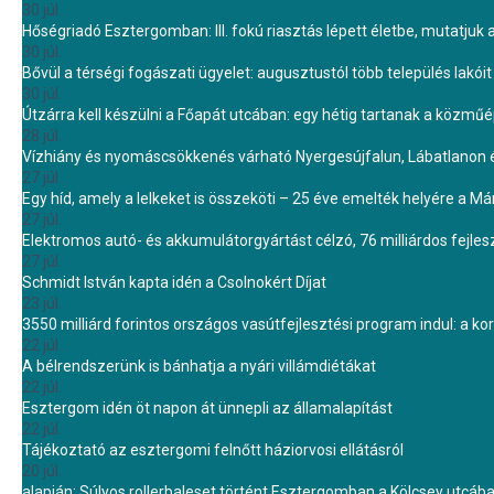
30 júl.
Hőségriadó Esztergomban: III. fokú riasztás lépett életbe, mutatjuk
30 júl.
Bővül a térségi fogászati ügyelet: augusztustól több település lakó
30 júl.
Útzárra kell készülni a Főapát utcában: egy hétig tartanak a közmű
28 júl.
Vízhiány és nyomáscsökkenés várható Nyergesújfalun, Lábatlanon 
27 júl.
Egy híd, amely a lelkeket is összeköti – 25 éve emelték helyére a Mári
27 júl.
Elektromos autó- és akkumulátorgyártást célzó, 76 milliárdos fejl
27 júl.
Schmidt István kapta idén a Csolnokért Díjat
23 júl.
3550 milliárd forintos országos vasútfejlesztési program indul: a k
22 júl.
A bélrendszerünk is bánhatja a nyári villámdiétákat
22 júl.
Esztergom idén öt napon át ünnepli az államalapítást
22 júl.
Tájékoztató az esztergomi felnőtt háziorvosi ellátásról
20 júl.
alapján: Súlyos rollerbaleset történt Esztergomban a Kölcsey utcáb