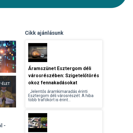
Cikk ajánlásunk
Áramszünet Esztergom déli
városrészében: Szigetelőtörés
okoz fennakadásokat
T-ÉLET
Jelentős áramkimaradás érinti
Esztergom déli városrészét. A hiba
több trafókört is érint...
l -