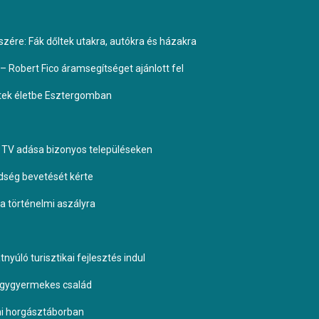
ére: Fák dőltek utakra, autókra és házakra
– Robert Fico áramsegítséget ajánlott fel
ptek életbe Esztergomban
TV adása bizonyos településeken
dség bevetését kérte
 a történelmi aszályra
yúló turisztikai fejlesztés indul
négygyermekes család
omi horgásztáborban