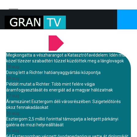
LEGFRISSEBB HÍREINK
Megkongatta a vészharangot a Katasztrófavédelem: Idén már
közel tízezer szabadtéri tűzzel küzdöttek meg a lánglovagok
08 aug.
Dorog lett a Richter hatóanyaggyártási központja
08 aug.
Példát mutat a Richter: Több mint felére vágja
áramfogyasztását és energiát ad a magyar hálózatnak
07 aug.
Áramszünet Esztergom déli városrészében: Szigetelőtörés
okoz fennakadásokat
06 aug.
Esztergom 2,5 millió forinttal támogatja a leégett párkányi
galéria és mozi helyreállítását
06 aug.
64 Esztergomban végzett óvodapedagógus vette át diplomáját