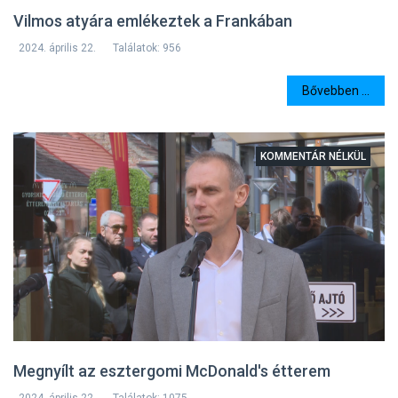
Vilmos atyára emlékeztek a Frankában
2024. április 22.
Találatok: 956
Bővebben ...
KOMMENTÁR NÉLKÜL
Megnyílt az esztergomi McDonald's étterem