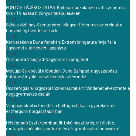
01 aug.
FONTOS TÁJÉKOZTATÁS: Építési munkálatok miatt szünetel a
Gran TV adása bizonyos településeken
31 júl.
Súlyos vízhiány Szentendrén: Magyar Péter miniszterelnök a
honvédség bevetését kérte
31 júl.
Két keréken a Duna fenekén: Extrém bringatúra hívja fel a
figyelmet a történelmi aszályra
31 júl.
Újraindul a Visegrád-Nagymaros kompjárat
30 júl.
Megújul és kibővül a lábatlani Duna Színpad: nagyszabású
határon átnyúló turisztikai fejlesztés indul
30 júl.
Összefogás a nagysápi tűzkárosultakért: Mindenét elvesztette a
négygyermekes család
30 júl.
Világbajnoktól is tanulták a halfogás titkait a gyerekek az
esztergomi horgásztáborban
30 júl.
Hőségriadó Esztergomban: III. fokú riasztás lépett életbe,
mutatjuk a hűsölési pontokat és a legfontosabb tanácsokat
30 júl.