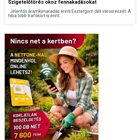
Szigetelőtörés okoz fennakadásokat
Jelentős áramkimaradás érinti Esztergom déli városrészét. A
hiba több trafókört is érint...