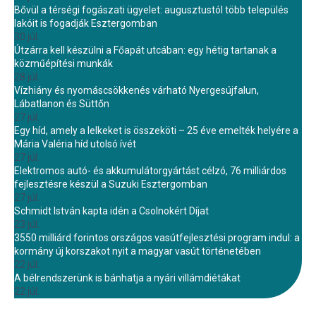
Bővül a térségi fogászati ügyelet: augusztustól több település
lakóit is fogadják Esztergomban
30 júl.
Útzárra kell készülni a Főapát utcában: egy hétig tartanak a
közműépítési munkák
28 júl.
Vízhiány és nyomáscsökkenés várható Nyergesújfalun,
Lábatlanon és Süttőn
27 júl.
Egy híd, amely a lelkeket is összeköti – 25 éve emelték helyére a
Mária Valéria híd utolsó ívét
27 júl.
Elektromos autó- és akkumulátorgyártást célzó, 76 milliárdos
fejlesztésre készül a Suzuki Esztergomban
27 júl.
Schmidt István kapta idén a Csolnokért Díjat
23 júl.
3550 milliárd forintos országos vasútfejlesztési program indul: a
kormány új korszakot nyit a magyar vasút történetében
22 júl.
A bélrendszerünk is bánhatja a nyári villámdiétákat
22 júl.