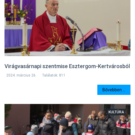
Virágvasárnapi szentmise Esztergom-Kertvárosból
2024. március 26.
Találatok: 811
Bővebben ...
KULTÚRA