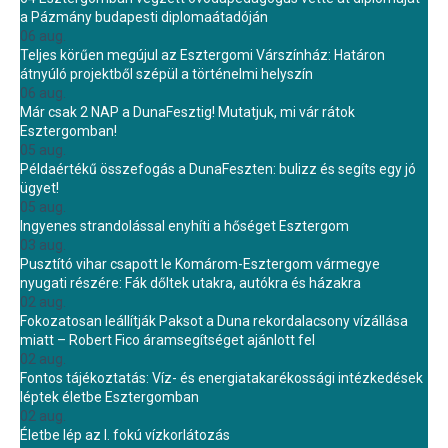
a Pázmány budapesti diplomaátadóján
06 aug.
Teljes körűen megújul az Esztergomi Várszínház: Határon
átnyúló projektből szépül a történelmi helyszín
06 aug.
Már csak 2 NAP a DunaFesztig! Mutatjuk, mi vár rátok
Esztergomban!
05 aug.
Példaértékű összefogás a DunaFeszten: bulizz és segíts egy jó
ügyet!
05 aug.
Ingyenes strandolással enyhíti a hőséget Esztergom
03 aug.
Pusztító vihar csapott le Komárom-Esztergom vármegye
nyugati részére: Fák dőltek utakra, autókra és házakra
02 aug.
Fokozatosan leállítják Paksot a Duna rekordalacsony vízállása
miatt – Robert Fico áramsegítséget ajánlott fel
02 aug.
Fontos tájékoztatás: Víz- és energiatakarékossági intézkedések
léptek életbe Esztergomban
02 aug.
Életbe lép az I. fokú vízkorlátozás