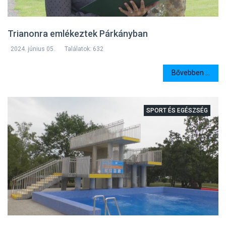
Trianonra emlékeztek Párkányban
2024. június 05.
Találatok: 632
Bővebben ...
SPORT ÉS EGÉSZSÉG