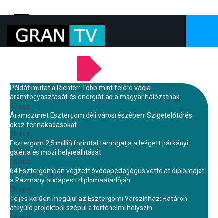
LEGFRISSEBB HÍREINK
Példát mutat a Richter: Több mint felére vágja
áramfogyasztását és energiát ad a magyar hálózatnak
07 aug.
Áramszünet Esztergom déli városrészében: Szigetelőtörés
okoz fennakadásokat
06 aug.
Esztergom 2,5 millió forinttal támogatja a leégett párkányi
galéria és mozi helyreállítását
06 aug.
64 Esztergomban végzett óvodapedagógus vette át diplomáját
a Pázmány budapesti diplomaátadóján
06 aug.
Teljes körűen megújul az Esztergomi Várszínház: Határon
átnyúló projektből szépül a történelmi helyszín
06 aug.