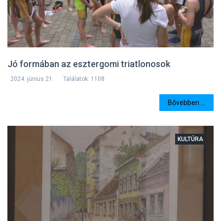
Jó formában az esztergomi triatlonosok
2024. június 21.
Találatok: 1108
Bővebben ...
KULTÚRA