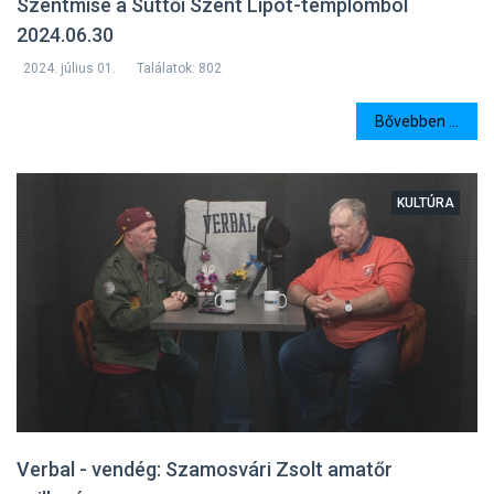
Szentmise a Süttői Szent Lipót-templomból
2024.06.30
2024. július 01.
Találatok: 802
Bővebben ...
KULTÚRA
Verbal - vendég: Szamosvári Zsolt amatőr