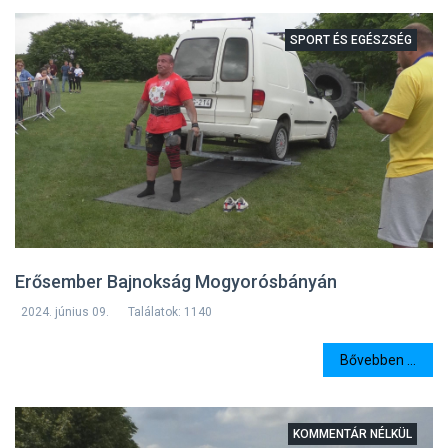
SPORT ÉS EGÉSZSÉG
Erősember Bajnokság Mogyorósbányán
2024. június 09.
Találatok: 1140
Bővebben ...
KOMMENTÁR NÉLKÜL