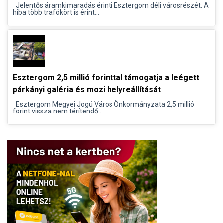
Jelentős áramkimaradás érinti Esztergom déli városrészét. A
hiba több trafókört is érint...
Esztergom 2,5 millió forinttal támogatja a leégett
párkányi galéria és mozi helyreállítását
Esztergom Megyei Jogú Város Önkormányzata 2,5 millió
forint vissza nem térítendő...