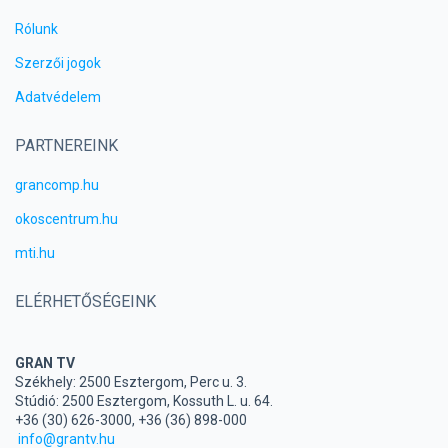
Rólunk
Szerzői jogok
Adatvédelem
PARTNEREINK
grancomp.hu
okoscentrum.hu
mti.hu
ELÉRHETŐSÉGEINK
GRAN TV
Székhely: 2500 Esztergom, Perc u. 3.
Stúdió: 2500 Esztergom, Kossuth L. u. 64.
+36 (30) 626-3000, +36 (36) 898-000
info@grantv.hu