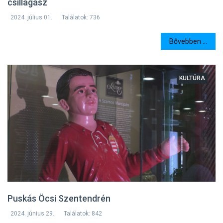
csillagász
2024. július 01.
Találatok: 736
Bővebben ...
KULTÚRA
Puskás Öcsi Szentendrén
2024. június 29.
Találatok: 842