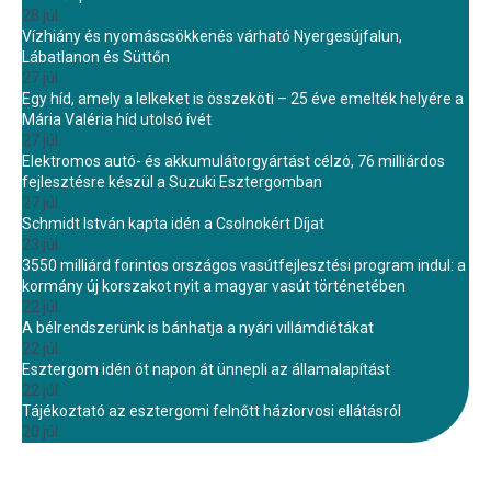
28 júl.
Vízhiány és nyomáscsökkenés várható Nyergesújfalun,
Lábatlanon és Süttőn
27 júl.
Egy híd, amely a lelkeket is összeköti – 25 éve emelték helyére a
Mária Valéria híd utolsó ívét
27 júl.
Elektromos autó- és akkumulátorgyártást célzó, 76 milliárdos
fejlesztésre készül a Suzuki Esztergomban
27 júl.
Schmidt István kapta idén a Csolnokért Díjat
23 júl.
3550 milliárd forintos országos vasútfejlesztési program indul: a
kormány új korszakot nyit a magyar vasút történetében
22 júl.
A bélrendszerünk is bánhatja a nyári villámdiétákat
22 júl.
Esztergom idén öt napon át ünnepli az államalapítást
22 júl.
Tájékoztató az esztergomi felnőtt háziorvosi ellátásról
20 júl.