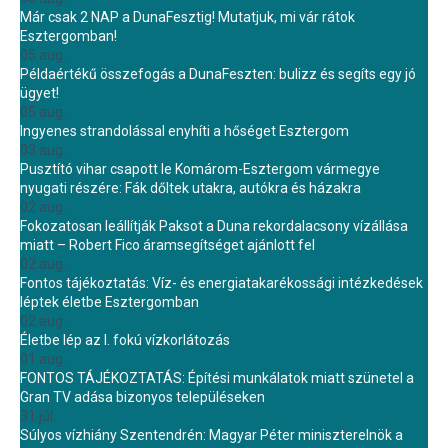
Már csak 2 NAP a DunaFesztig! Mutatjuk, mi vár rátok
Esztergomban!
05 aug.
Példaértékű összefogás a DunaFeszten: bulizz és segíts egy jó
ügyet!
05 aug.
Ingyenes strandolással enyhíti a hőséget Esztergom
03 aug.
Pusztító vihar csapott le Komárom-Esztergom vármegye
nyugati részére: Fák dőltek utakra, autókra és házakra
02 aug.
Fokozatosan leállítják Paksot a Duna rekordalacsony vízállása
miatt – Robert Fico áramsegítséget ajánlott fel
02 aug.
Fontos tájékoztatás: Víz- és energiatakarékossági intézkedések
léptek életbe Esztergomban
02 aug.
Életbe lép az I. fokú vízkorlátozás
01 aug.
FONTOS TÁJÉKOZTATÁS: Építési munkálatok miatt szünetel a
Gran TV adása bizonyos településeken
31 júl.
Súlyos vízhiány Szentendrén: Magyar Péter miniszterelnök a