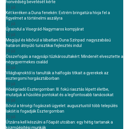
honvédség bevetését kérte
31 júl.
Két keréken a Duna fenekén: Extrém bringatúra hívja fel a
figyelmet a történelmi aszályra
31 júl.
Újraindul a Visegrád-Nagymaros kompjárat
30 júl.
Megújul és kibővül a lábatlani Duna Színpad: nagyszabású
határon átnyúló turisztikai fejlesztés indul
30 júl.
Összefogás a nagysápi tűzkárosultakért: Mindenét elvesztette a
négygyermekes család
30 júl.
Világbajnoktól is tanulták a halfogás titkait a gyerekek az
esztergomi horgásztáborban
30 júl.
Hőségriadó Esztergomban: III. fokú riasztás lépett életbe,
mutatjuk a hűsölési pontokat és a legfontosabb tanácsokat
30 júl.
Bővül a térségi fogászati ügyelet: augusztustól több település
lakóit is fogadják Esztergomban
30 júl.
Útzárra kell készülni a Főapát utcában: egy hétig tartanak a
közműépítési munkák