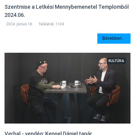
Szentmise a Letkési Mennybemenetel Templomból
2024.06.
2024. június 18.
Találatok: 1104
Bővebben ...
KULTÚRA
Verbal - vendég: Keppel Dániel tanár