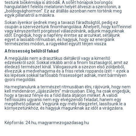
testünk biokémiája is átíródik. A sötét hónapok borongós
hangulatáért felelős melatonin helyét átveszi a szerotonin, a
„boldogsághormon”. Ez az átállás azonban nem történik meg
egyik pillanatról a másikra.
Sokan ilyenkor ijednek meg a tavaszi fáradtságtól, pedig ez
csupán a szervezetünk finomhangolása. Ahelyett, hogy koffeinnel
vagy kényszerített pörgéssel válaszolnánk, adjunk magunknak
időt. Engedjük, hogy a napfény érintse az arcunkat, sétáljunk
egyet a lassabb ritmusban, és hagyjuk, hogy az energiánk
természetes módon, a rügyekkel együtt térjen vissza.
A frissesség belülről fakad
A megújulás nem a drasztikus diétákról vagy a kimerítő
edzésekről szól. Sokkal inkább arról a finom tisztaságról, amit az
éledező természet kínál. Válogassunk a szezon első zöldjeiből,
élvezzük a medvehagyma és a friss retek roppanós ízét – ezek a
kis lépések sokkal tartósabb frissességet adnak, mint bármilyen
gyors megoldás.
Ha megtanulunk a természet ritmusában élni, rájövünk, hogy nem
kell mindenáron „újjászületni” márciusban. Elég, ha csak engedjük,
hogy a tavasz fénye és a föld illata átjárjon minket. A valódi
felfrissülés ugyanis nem egy elvégzendő feladat, hanem egy
megélhető pillanat. Vegyünk egy mély lélegzetet, lassítsunk le a
környezetünkhöz, és hagyjuk magunknak az időt a virágzásra.
Képforrás: 24.hu, magyarmezogazdasag.hu