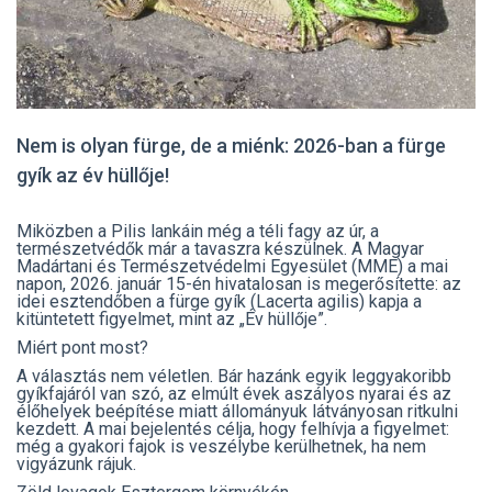
Nem is olyan fürge, de a miénk: 2026-ban a fürge
gyík az év hüllője!
Miközben a Pilis lankáin még a téli fagy az úr, a
természetvédők már a tavaszra készülnek. A Magyar
Madártani és Természetvédelmi Egyesület (MME) a mai
napon, 2026. január 15-én hivatalosan is megerősítette: az
idei esztendőben a fürge gyík (Lacerta agilis) kapja a
kitüntetett figyelmet, mint az „Év hüllője”.
Miért pont most?
A választás nem véletlen. Bár hazánk egyik leggyakoribb
gyíkfajáról van szó, az elmúlt évek aszályos nyarai és az
élőhelyek beépítése miatt állományuk látványosan ritkulni
kezdett. A mai bejelentés célja, hogy felhívja a figyelmet:
még a gyakori fajok is veszélybe kerülhetnek, ha nem
vigyázunk rájuk.