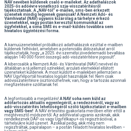
NAV nevében küldenek csaló e-maileket. Az adathalászok
2025-ös adóévre vonatkozó szja-visszatérítésről
tájékoztatnak. A „NAV-tól” e-mailen, sms-ben érkezett
üzenetek mindig legyenek gyanúsak! A Nemzeti Adó- és
Vámhivatal (NAV) ugyanis kizárólag a tárhelyre érkező
üzenetekkel, vagy postán keresztül kommunikál az
ügyfelekkel, a sima SMS és e-mail-küldés továbbra sem
hivatalos ügyintézési forma.
A kamuüzenetekkel próbálkozó adathalászok ezúttal e-mailben
küldenek felhívást, amelyben a potenciális áldozatukat arról
tájékoztatják, hogy „a 2025. évi személyi jövedelemadó bevallása
alapján 140 000 forint összegű adó-visszatérítésre jogosult”.
A kibercsalók a Nemzeti Adó- és Vámhivatal (NAV) nevével és
általában a rá jellemző színekkel, arculati elemekkel ellátott
üzeneteket küldenek. A most küldött e-mailekben jellemzően a
NAV Ügyfélportál hivatalos logóját használják fel. Nem csak
adóvisszatérítésre ösztönözhetnek; van, hogy a tartozás azonnali
megfizetésére szólítanak fel.
A legfontosabb a megelőzés!
A NAV soha nem küld az
adótartozás aktuális egyenlegéről, a rendezéséről, vagy az
adó-visszatérítés lehetőségéről szóló tájékoztatást e-mailben
vagy SMS-ben!
A NAV értesítési gyakorlata merőben eltér ettől a
megtévesztő módszertől. Az adóhivatal ugyanis azoknak, akik
rendelkeznek DÁP-os vagy Ügyfélkapu+-os regisztrációval, a
tárhelyükre küld üzenet. Azokkal pedig, akik még nem
regisztráltak, papíralapon – a postán feladott hivatalos levélben –