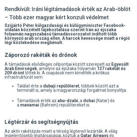
Rendkívüli: Iráni légitámadások érték az Arab-öblöt
– Több ezer magyar kért konzuli védelmet
Szijjártó Péter külgazdasági és külügyminiszter Facebook-
oldalán közzétett tájékoztatása szerint Irán az éjszaka
folyamán nagyszabású támadássorozatot indított több
környező arab ország ellen. A harcok hevessége miatt a régió
légi közlekedése megbénult.
Záporozó rakéták és drónok
A támadások elsődleges célpontjai között szerepelt az
Egyesült
Arab Emírségek
, amelyre az éjszaka folyamán
137 rakétát és
209 drónt
lőttek ki. A csapások nem kímélték a kritikus
infrastruktúrát sem:
Találat érte a
dubaji repülőteret
, többek között azt a
terminált is, amely a magyarországi forgalmat bonyolítja.
Támadások érték az
abu-dzabi
, a
dohai
(Katar) és
a
manamai
(Bahrein) repülőtereket is.
Légtérzár és segítségnyújtás
Az aktív rakétázás miatt a térség légtereit lezárták. A világ
legjelentősebb légitársaságai, köztük a
Qatar Airways
és