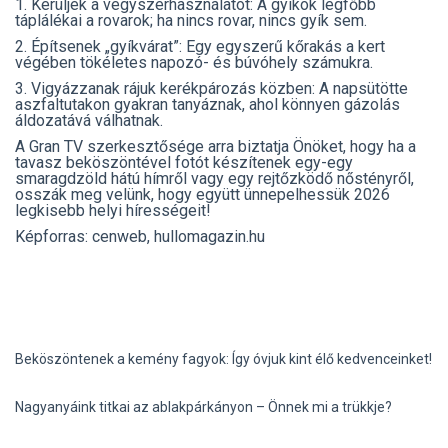
1. Kerüljék a vegyszerhasználatot: A gyíkok legfőbb
táplálékai a rovarok; ha nincs rovar, nincs gyík sem.
2. Építsenek „gyíkvárat”: Egy egyszerű kőrakás a kert
végében tökéletes napozó- és búvóhely számukra.
3. Vigyázzanak rájuk kerékpározás közben: A napsütötte
aszfaltutakon gyakran tanyáznak, ahol könnyen gázolás
áldozatává válhatnak.
A Gran TV szerkesztősége arra biztatja Önöket, hogy ha a
tavasz beköszöntével fotót készítenek egy-egy
smaragdzöld hátú hímről vagy egy rejtőzködő nőstényről,
osszák meg velünk, hogy együtt ünnepelhessük 2026
legkisebb helyi hírességeit!
Képforras: cenweb, hullomagazin.hu
Beköszöntenek a kemény fagyok: Így óvjuk kint élő kedvenceinket!
Nagyanyáink titkai az ablakpárkányon – Önnek mi a trükkje?