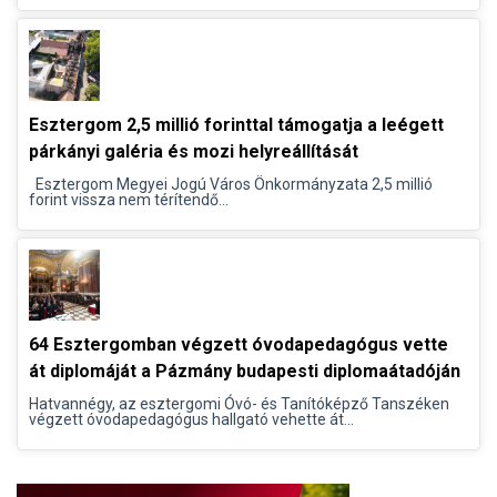
Esztergom 2,5 millió forinttal támogatja a leégett
párkányi galéria és mozi helyreállítását
Esztergom Megyei Jogú Város Önkormányzata 2,5 millió
forint vissza nem térítendő...
64 Esztergomban végzett óvodapedagógus vette
át diplomáját a Pázmány budapesti diplomaátadóján
Hatvannégy, az esztergomi Óvó- és Tanítóképző Tanszéken
végzett óvodapedagógus hallgató vehette át...