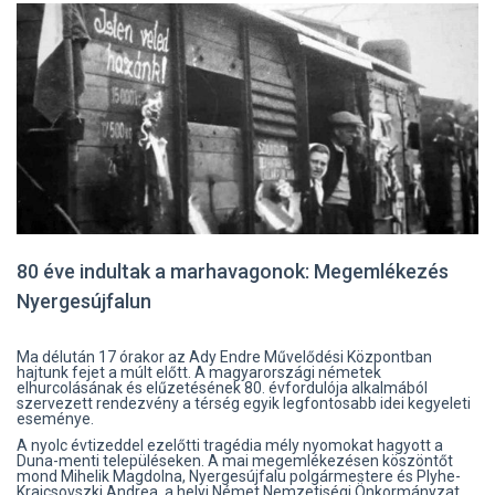
80 éve indultak a marhavagonok: Megemlékezés
Nyergesújfalun
Ma délután 17 órakor az Ady Endre Művelődési Központban
hajtunk fejet a múlt előtt. A magyarországi németek
elhurcolásának és elűzetésének 80. évfordulója alkalmából
szervezett rendezvény a térség egyik legfontosabb idei kegyeleti
eseménye.
A nyolc évtizeddel ezelőtti tragédia mély nyomokat hagyott a
Duna-menti településeken. A mai megemlékezésen köszöntőt
mond Mihelik Magdolna, Nyergesújfalu polgármestere és Plyhe-
Krajcsovszki Andrea, a helyi Német Nemzetiségi Önkormányzat