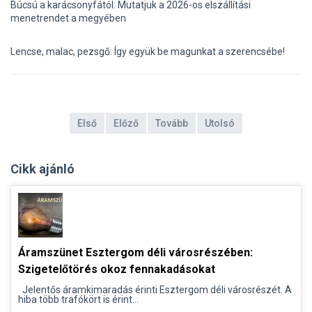
Búcsú a karácsonyfától: Mutatjuk a 2026-os elszállítási
menetrendet a megyében
Lencse, malac, pezsgő: Így együk be magunkat a szerencsébe!
Első
Előző
Tovább
Utolsó
Cikk ajánló
Áramszünet Esztergom déli városrészében:
Szigetelőtörés okoz fennakadásokat
Jelentős áramkimaradás érinti Esztergom déli városrészét. A
hiba több trafókört is érint...