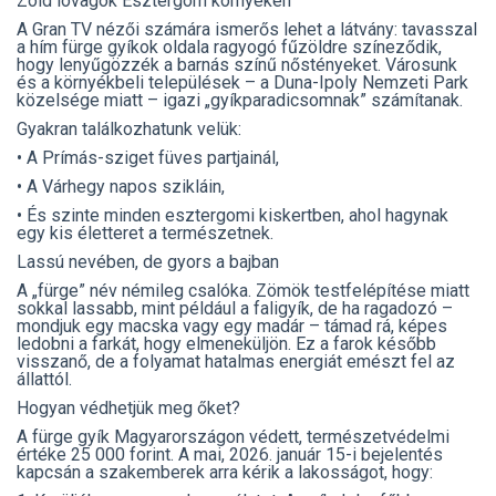
Zöld lovagok Esztergom környékén
A Gran TV nézői számára ismerős lehet a látvány: tavasszal
a hím fürge gyíkok oldala ragyogó fűzöldre színeződik,
hogy lenyűgözzék a barnás színű nőstényeket. Városunk
és a környékbeli települések – a Duna-Ipoly Nemzeti Park
közelsége miatt – igazi „gyíkparadicsomnak” számítanak.
Gyakran találkozhatunk velük:
• A Prímás-sziget füves partjainál,
• A Várhegy napos szikláin,
• És szinte minden esztergomi kiskertben, ahol hagynak
egy kis életteret a természetnek.
Lassú nevében, de gyors a bajban
A „fürge” név némileg csalóka. Zömök testfelépítése miatt
sokkal lassabb, mint például a faligyík, de ha ragadozó –
mondjuk egy macska vagy egy madár – támad rá, képes
ledobni a farkát, hogy elmeneküljön. Ez a farok később
visszanő, de a folyamat hatalmas energiát emészt fel az
állattól.
Hogyan védhetjük meg őket?
A fürge gyík Magyarországon védett, természetvédelmi
értéke 25 000 forint. A mai, 2026. január 15-i bejelentés
kapcsán a szakemberek arra kérik a lakosságot, hogy: