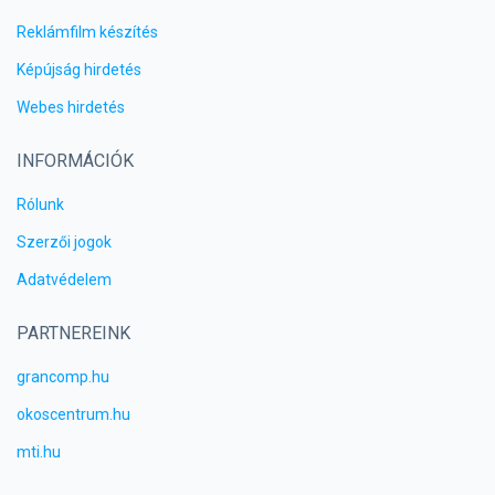
Reklámfilm készítés
Képújság hirdetés
Webes hirdetés
INFORMÁCIÓK
Rólunk
Szerzői jogok
Adatvédelem
PARTNEREINK
grancomp.hu
okoscentrum.hu
mti.hu