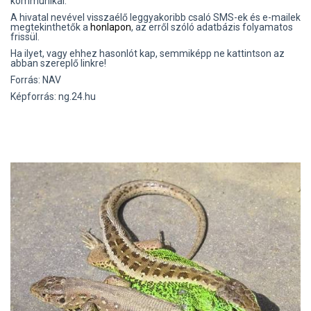
kommunikál.
A hivatal nevével visszaélő leggyakoribb csaló SMS-ek és e-mailek
megtekinthetők a
honlapon
, az erről szóló adatbázis folyamatos
frissül.
Ha ilyet, vagy ehhez hasonlót kap, semmiképp ne kattintson az
abban szereplő linkre!
Forrás: NAV
Képforrás: ng.24.hu