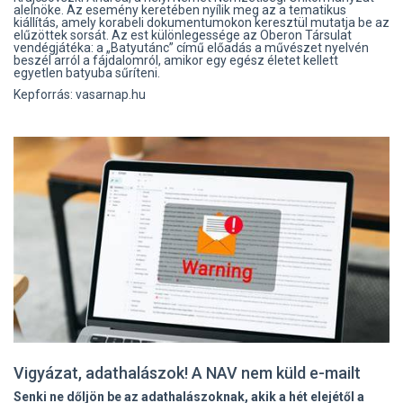
alelnöke. Az esemény keretében nyílik meg az a tematikus
kiállítás, amely korabeli dokumentumokon keresztül mutatja be az
elűzöttek sorsát. Az est különlegessége az Oberon Társulat
vendégjátéka: a „Batyutánc” című előadás a művészet nyelvén
beszél arról a fájdalomról, amikor egy egész életet kellett
egyetlen batyuba sűríteni.
Kepforrás: vasarnap.hu
Vigyázat, adathalászok! A NAV nem küld e-mailt
Senki ne dőljön be az adathalászoknak, akik a hét elejétől a