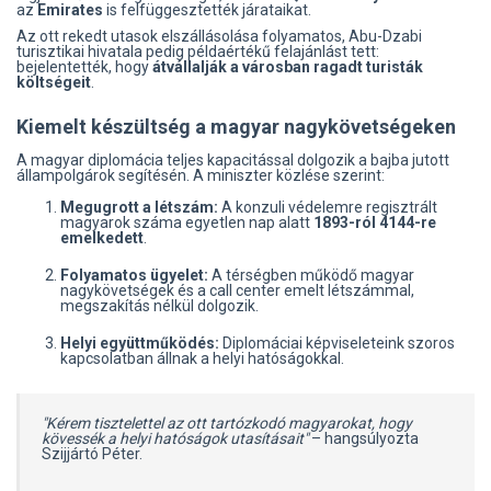
az
Emirates
is felfüggesztették járataikat.
Az ott rekedt utasok elszállásolása folyamatos, Abu-Dzabi
turisztikai hivatala pedig példaértékű felajánlást tett:
bejelentették, hogy
átvállalják a városban ragadt turisták
költségeit
.
Kiemelt készültség a magyar nagykövetségeken
A magyar diplomácia teljes kapacitással dolgozik a bajba jutott
állampolgárok segítésén. A miniszter közlése szerint:
Megugrott a létszám:
A konzuli védelemre regisztrált
magyarok száma egyetlen nap alatt
1893-ról 4144-re
emelkedett
.
Folyamatos ügyelet:
A térségben működő magyar
nagykövetségek és a call center emelt létszámmal,
megszakítás nélkül dolgozik.
Helyi együttműködés:
Diplomáciai képviseleteink szoros
kapcsolatban állnak a helyi hatóságokkal.
"Kérem tisztelettel az ott tartózkodó magyarokat, hogy
kövessék a helyi hatóságok utasításait"
– hangsúlyozta
Szijjártó Péter.