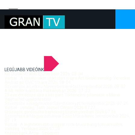
LEGÚJABB VIDEÓINK
Kis-Dunai vízállás Esztergom 2026. 08. 04.
Verbal - A tavalyi siker után idén is újra Art Week! vendég: Vereckei
András az EMC titkára 2026. 08. 04.
Szentmise a Letkési Mennybemenetel templomból 2026. 08. 02.
A 68. hídőr kiállítása Párkányban 2026. 07. 30.
25 éve ért össze újra a két part: Történelmi pillanatok a Mária
Valéria híd újjáépítéséről
Szentmise a Nagymarosi Szent Kereszt templomból 2026. 07. 26.
Verbal - vendég: Tóth József Citrom 2026.07.27.
Országos gördeszka bajnokság Esztergomban 2026.07.18.
Szentmise a Mogyorósbányai Szűz Mária Neve templomból 2026.
07. 19.
Verbal - A leghitelesebb magyar rock-blues hang tolmácsolója,
Vendég: Yerblues 2026.07.20.
Közösségek Arcai - Szőgyén