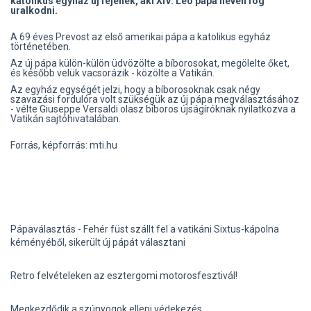
katolikus egyház új fejének, aki XIV. Leó pápa néven fog
uralkodni.
A 69 éves Prevost az első amerikai pápa a katolikus egyház
történetében.
Az új pápa külön-külön üdvözölte a bíborosokat, megölelte őket,
és később velük vacsorázik - közölte a Vatikán.
Az egyház egységét jelzi, hogy a bíborosoknak csak négy
szavazási fordulóra volt szükségük az új pápa megválasztásához
- vélte Giuseppe Versaldi olasz bíboros újságíróknak nyilatkozva a
Vatikán sajtóhivatalában.
Forrás, képforrás: mti.hu
Pápaválasztás - Fehér füst szállt fel a vatikáni Sixtus-kápolna
kéményéből, sikerült új pápát választani
Retro felvételeken az esztergomi motorosfesztivál!
Megkezdődik a szúnyogok elleni védekezés