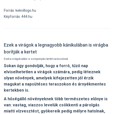
Forrás: kekvillogo.hu
Képforrás: 444.hu
Ezek a virágok a legnagyobb kánikulában is virágba
borítják a kertet
Ezek a virágok akkor is színpompás kertet varázsolnak
Sokan úgy gondolják, hogy a forró, tűző nap
elviselhetetlen a virágok számára, pedig léteznek
olyan növények, amelyek kifejezetten jól érzik
magukat a napsütéses teraszokon és árnyékmentes
kertekben is.
A hőségálló növényeknek több természetes előnye is
van: vastag, viaszos levelük csökkenti a párolgás
miatti vízvesztést, gyökereik pedig mélyre hatolnak,