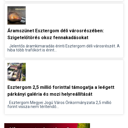
Áramszünet Esztergom déli városrészében:
Szigetelőtörés okoz fennakadásokat
Jelentős áramkimaradás érinti Esztergom déli városrészét. A
hiba több trafókört is érint...
Esztergom 2,5 millió forinttal támogatja a leégett
párkányi galéria és mozi helyreállítását
Esztergom Megyei Jogú Város Önkormányzata 2,5 millió
forint vissza nem térítendő...