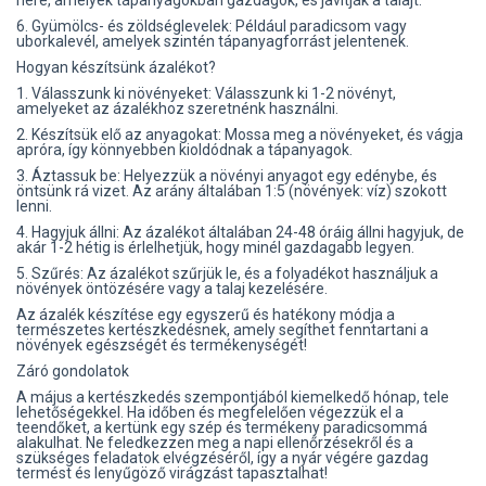
6. Gyümölcs- és zöldséglevelek: Például paradicsom vagy
uborkalevél, amelyek szintén tápanyagforrást jelentenek.
Hogyan készítsünk ázalékot?
1. Válasszunk ki növényeket: Válasszunk ki 1-2 növényt,
amelyeket az ázalékhoz szeretnénk használni.
2. Készítsük elő az anyagokat: Mossa meg a növényeket, és vágja
apróra, így könnyebben kioldódnak a tápanyagok.
3. Áztassuk be: Helyezzük a növényi anyagot egy edénybe, és
öntsünk rá vizet. Az arány általában 1:5 (növények: víz) szokott
lenni.
4. Hagyjuk állni: Az ázalékot általában 24-48 óráig állni hagyjuk, de
akár 1-2 hétig is érlelhetjük, hogy minél gazdagabb legyen.
5. Szűrés: Az ázalékot szűrjük le, és a folyadékot használjuk a
növények öntözésére vagy a talaj kezelésére.
Az ázalék készítése egy egyszerű és hatékony módja a
természetes kertészkedésnek, amely segíthet fenntartani a
növények egészségét és termékenységét!
Záró gondolatok
A május a kertészkedés szempontjából kiemelkedő hónap, tele
lehetőségekkel. Ha időben és megfelelően végezzük el a
teendőket, a kertünk egy szép és termékeny paradicsommá
alakulhat. Ne feledkezzen meg a napi ellenőrzésekről és a
szükséges feladatok elvégzéséről, így a nyár végére gazdag
termést és lenyűgöző virágzást tapasztalhat!