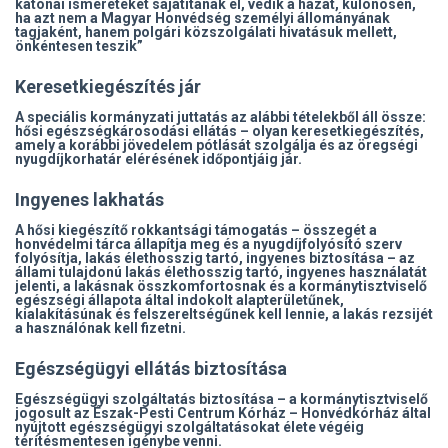
katonai ismereteket sajátítanak el, védik a hazát, különösen,
ha azt nem a Magyar Honvédség személyi állományának
tagjaként, hanem polgári közszolgálati hivatásuk mellett,
önkéntesen teszik”
Keresetkiegészítés jár
A speciális kormányzati juttatás az alábbi tételekből áll össze:
hősi egészségkárosodási ellátás – olyan keresetkiegészítés,
amely a korábbi jövedelem pótlását szolgálja és az öregségi
nyugdíjkorhatár elérésének időpontjáig jár.
Ingyenes lakhatás
A hősi kiegészítő rokkantsági támogatás – összegét a
honvédelmi tárca állapítja meg és a nyugdíjfolyósító szerv
folyósítja, lakás élethosszig tartó, ingyenes biztosítása – az
állami tulajdonú lakás élethosszig tartó, ingyenes használatát
jelenti, a lakásnak összkomfortosnak és a kormánytisztviselő
egészségi állapota által indokolt alapterületűnek,
kialakításúnak és felszereltségűnek kell lennie, a lakás rezsijét
a használónak kell fizetni.
Egészségügyi ellátás biztosítása
Egészségügyi szolgáltatás biztosítása – a kormánytisztviselő
jogosult az Észak-Pesti Centrum Kórház – Honvédkórház által
nyújtott egészségügyi szolgáltatásokat élete végéig
térítésmentesen igénybe venni.