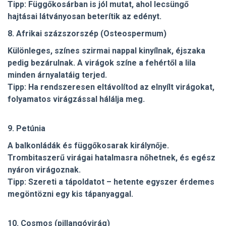
Tipp: Függőkosárban is jól mutat, ahol lecsüngő
hajtásai látványosan beterítik az edényt.
8. Afrikai százszorszép (Osteospermum)
Különleges, színes szirmai nappal kinyílnak, éjszaka
pedig bezárulnak. A virágok színe a fehértől a lila
minden árnyalatáig terjed.
Tipp: Ha rendszeresen eltávolítod az elnyílt virágokat,
folyamatos virágzással hálálja meg.
9. Petúnia
A balkonládák és függőkosarak királynője.
Trombitaszerű virágai hatalmasra nőhetnek, és egész
nyáron virágoznak.
Tipp: Szereti a tápoldatot – hetente egyszer érdemes
megöntözni egy kis tápanyaggal.
10. Cosmos (pillangóvirág)