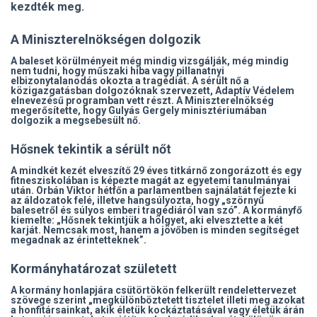
kezdték meg.
A Miniszterelnökségen dolgozik
A baleset körülményeit még mindig vizsgálják, még mindig
nem tudni, hogy műszaki hiba vagy pillanatnyi
elbizonytalanodás okozta a tragédiát. A sérült nő a
közigazgatásban dolgozóknak szervezett, Adaptív Védelem
elnevezésű programban vett részt. A Miniszterelnökség
megerősítette, hogy Gulyás Gergely minisztériumában
dolgozik a megsebesült nő.
Hősnek tekintik a sérült nőt
A mindkét kezét elveszítő 29 éves titkárnő zongorázott és egy
fitnesziskolában is képezte magát az egyetemi tanulmányai
után. Orbán Viktor hétfőn a parlamentben sajnálatát fejezte ki
az áldozatok felé, illetve hangsúlyozta, hogy „szörnyű
balesetről és súlyos emberi tragédiáról van szó”. A kormányfő
kiemelte: „Hősnek tekintjük a hölgyet, aki elvesztette a két
karját. Nemcsak most, hanem a jövőben is minden segítséget
megadnak az érintetteknek”.
Kormányhatározat született
A kormány honlapjára csütörtökön felkerült rendelettervezet
szövege szerint „megkülönböztetett tisztelet illeti meg azokat
a honfitársainkat, akik életük kockáztatásával vagy életük árán