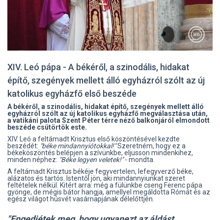
XIV. Leó pápa - A békéről, a szinodális, hidakat
építő, szegények mellett álló egyházról szólt az új
katolikus egyházfő első beszéde
A békéről, a szinodális, hidakat építő, szegények mellett álló
egyházról szólt az új katolikus egyházfő megválasztása után,
a vatikáni palota Szent Péter térre néző balkonjáról elmondott
beszéde csütörtök este.
XIV. Leó a feltámadt Krisztus első köszöntésével kezdte
beszédét:
"béke mindannyiótokkal!"
Szeretném, hogy ez a
békeköszöntés belépjen a szívünkbe, eljusson mindenkihez,
minden néphez:
"Béke legyen veletek!"
- mondta.
A feltámadt Krisztus békéje fegyvertelen, lefegyverző béke,
alázatos és tartós. Istentől jön, aki mindannyiunkat szeret
feltételek nélkül. Kitért arra: még a fülünkbe cseng Ferenc pápa
gyönge, de mégis bátor hangja, amellyel megáldotta Rómát és az
egész világot húsvét vasárnapjának délelőttjén.
"Engedjétek meg, hogy ugyanezt az áldást