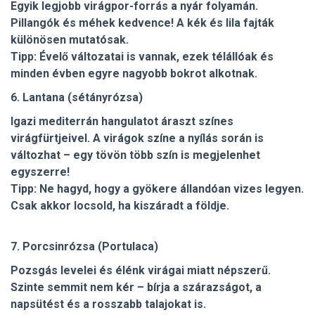
Egyik legjobb virágpor-forrás a nyár folyamán.
Pillangók és méhek kedvence! A kék és lila fajták
különösen mutatósak.
Tipp: Évelő változatai is vannak, ezek télállóak és
minden évben egyre nagyobb bokrot alkotnak.
6. Lantana (sétányrózsa)
Igazi mediterrán hangulatot áraszt színes
virágfürtjeivel. A virágok színe a nyílás során is
változhat – egy tövön több szín is megjelenhet
egyszerre!
Tipp: Ne hagyd, hogy a gyökere állandóan vizes legyen.
Csak akkor locsold, ha kiszáradt a földje.
7. Porcsinrózsa (Portulaca)
Pozsgás levelei és élénk virágai miatt népszerű.
Szinte semmit nem kér – bírja a szárazságot, a
napsütést és a rosszabb talajokat is.