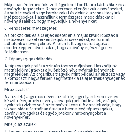
Májusban érdemes fokozott figyelmet fordítani a kártevőkre és a
növénybetegségekre. Rendszeresen ellenőrizzük a növényeket,
és ha kártevőket vagy kórokozókat észlelünk, azonnal tegyünk
intézkedéseket. Használjunk természetes megoldásokat pl
növény ázalékot, hogy megvédjük a növényeinket.
6. Rendszeres metszegetés
Az örökzöldek és a cserjék esetében a május kiváló időszak a
metszésre. Ezzel serkenthetjük a növekedést, és formát
adhatunk a növényeknek. A leromlott vagy sérült ágakat
mindenképpen távolítsuk el, hogy a növény egészségesen
fejlődhessen.
7. Tápanyag-gazdálkodás
A tápanyagok pótlása szintén fontos májusban. Használjunk
megfelelő műtrágyát a különböző növényfajták igényeinek
megfelelően. Az organikus trágyák, mint például a halszósz vagy
a komposzt, nagyszerűen segíthetnek a talaj termékenységének
fenntartásában.
Mi az ázalék?
Az ázalék (vagy más néven áztató lé) egy olyan természetes
készítmény, amely növényi anyagok (például levelek, virágok,
gyökerek) vízben való áztatásával készül. Az ázalék célja, hogy
vízben oldott formában átadja a benne lévő tápanyagokat,
ásványi anyagokat és egyéb jótékony hatóanyagokat a
növényeknek.
Mire jó az ázalék?
1. Tápanyag és ásványi anyag forrás: Az ázalék gazdag