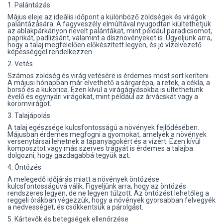
1. Palántázás
Május eleje az ideális időpont a különböző zöldségek és virágok
palántázására. A fagyveszély elmúltával nyugodtan kiültethetjük
az ablakpárkányon nevelt palántákat, mint például paradicsomot,
paprikát, padlizsánt, valamint a dísznövényeket is. Ügyeljünk arra,
hogy a talaj megfelelően előkészített legyen, és jó vízelvezető
képességgel rendelkezzen.
2. Vetés
Számos zöldség és virág vetésére is érdemes most sort keríteni.
A májusi hónapban már elvethető a sárgarépa, a retek, a cékla, a
borsó és a kukorica. Ezen kívül a virágágyásokba is ültethetünk
évelő és egynyári virágokat, mint például az árvácskát vagy a
körömvirágot.
3. Talajápolás
A talaj egészsége kulcsfontosságú a növények fejlődésében.
Májusban érdemes megfogni a gyomokat, amelyek a növények
versenytársai lehetnek a tápanyagokért és a vízért. Ezen kívül
komposztot vagy más szerves trágyát is érdemes a talajba
dolgozni, hogy gazdagabbá tegyük azt.
4. Öntözés
A melegedő időjárás miatt a növények öntözése
kulcsfontosságúvá válik. Figyeljünk arra, hogy az öntözés
rendszeres legyen, de ne legyen túlzott. Az öntözést lehetőleg a
reggeli órákban végezzük, hogy a növények gyorsabban felvegyék
a nedvességet, és csökkentsük a párolgást.
5. Kártevők és betegségek ellenőrzése