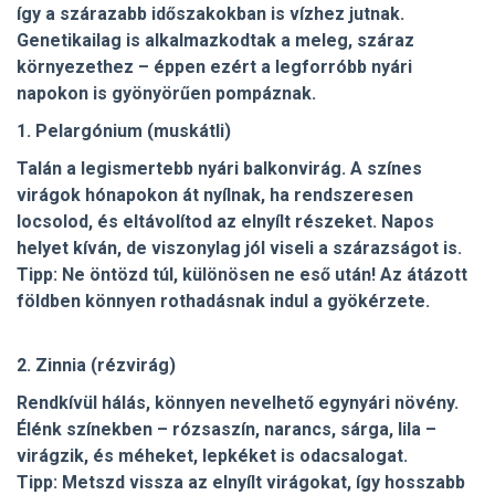
így a szárazabb időszakokban is vízhez jutnak.
Genetikailag is alkalmazkodtak a meleg, száraz
környezethez – éppen ezért a legforróbb nyári
napokon is gyönyörűen pompáznak.
1. Pelargónium (muskátli)
Talán a legismertebb nyári balkonvirág. A színes
virágok hónapokon át nyílnak, ha rendszeresen
locsolod, és eltávolítod az elnyílt részeket. Napos
helyet kíván, de viszonylag jól viseli a szárazságot is.
Tipp: Ne öntözd túl, különösen ne eső után! Az átázott
földben könnyen rothadásnak indul a gyökérzete.
2. Zinnia (rézvirág)
Rendkívül hálás, könnyen nevelhető egynyári növény.
Élénk színekben – rózsaszín, narancs, sárga, lila –
virágzik, és méheket, lepkéket is odacsalogat.
Tipp: Metszd vissza az elnyílt virágokat, így hosszabb