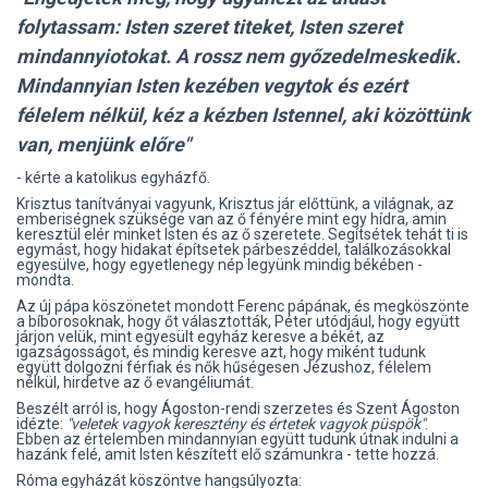
folytassam: Isten szeret titeket, Isten szeret
mindannyiotokat. A rossz nem győzedelmeskedik.
Mindannyian Isten kezében vegytok és ezért
félelem nélkül, kéz a kézben Istennel, aki közöttünk
van, menjünk előre"
- kérte a katolikus egyházfő.
Krisztus tanítványai vagyunk, Krisztus jár előttünk, a világnak, az
emberiségnek szüksége van az ő fényére mint egy hídra, amin
keresztül elér minket Isten és az ő szeretete. Segítsétek tehát ti is
egymást, hogy hidakat építsetek párbeszéddel, találkozásokkal
egyesülve, hogy egyetlenegy nép legyünk mindig békében -
mondta.
Az új pápa köszönetet mondott Ferenc pápának, és megköszönte
a bíborosoknak, hogy őt választották, Péter utódjául, hogy együtt
járjon velük, mint egyesült egyház keresve a békét, az
igazságosságot, és mindig keresve azt, hogy miként tudunk
együtt dolgozni férfiak és nők hűségesen Jézushoz, félelem
nélkül, hirdetve az ő evangéliumát.
Beszélt arról is, hogy Ágoston-rendi szerzetes és Szent Ágoston
idézte:
"veletek vagyok keresztény és értetek vagyok püspök"
.
Ebben az értelemben mindannyian együtt tudunk útnak indulni a
hazánk felé, amit Isten készített elő számunkra - tette hozzá.
Róma egyházát köszöntve hangsúlyozta: