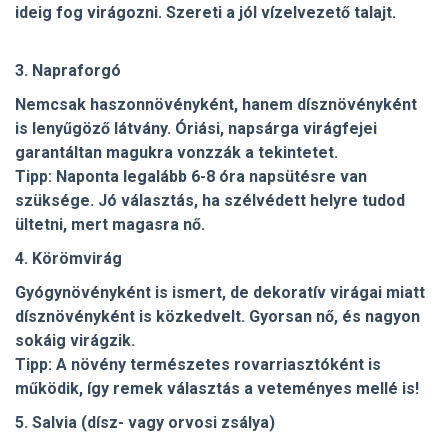
ideig fog virágozni. Szereti a jól vízelvezető talajt.
3. Napraforgó
Nemcsak haszonnövényként, hanem dísznövényként
is lenyűgöző látvány. Óriási, napsárga virágfejei
garantáltan magukra vonzzák a tekintetet.
Tipp: Naponta legalább 6-8 óra napsütésre van
szüksége. Jó választás, ha szélvédett helyre tudod
ültetni, mert magasra nő.
4. Körömvirág
Gyógynövényként is ismert, de dekoratív virágai miatt
dísznövényként is közkedvelt. Gyorsan nő, és nagyon
sokáig virágzik.
Tipp: A növény természetes rovarriasztóként is
működik, így remek választás a veteményes mellé is!
5. Salvia (dísz- vagy orvosi zsálya)