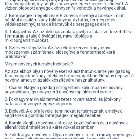
tápanyagokban, így segíti a növények egészséges fejlődését. A
vízben oldódott anyagok könnyen felvehetők a növények által.
2. Betegségek megelőzése: Bizonyos növényi ázalékok, mint
például a csalán- vagy fokhagyma-áztatás, természetes
védekezést nyújtanak a kártevők és betegségek ellen.
3. Talajjavítás: Az ázalék használata javítja a talaj szerkezetét és
fenntartja a talaj élővilágát is, mivel táplálja a
mikroorganizmusokat.
4. Szerves trágyázás: Az ázalékok szerves trágyázási
módszernek számítanak, elősegítve a fenntartható kerti
praktikákat.
Milyen növények kerülhetnek bele?
Az ázalékhoz olyan növényeket választhatunk, amelyek gazdag
tápanyagokban vagy jótékony hatóanyagokban. Néhány népszerű
növény, amelyet ázalék készítésére használhatunk:
1. Csalán: Nagyon gazdag nitrogénben, káliumban és ásványi
anyagokban, így nagyszerű növényi táplálékként ismert.
2. Fokhagyma: Kiváló természetes rovarriasztó, és jótékony
hatású a növények egészségére is.
3. Diólevél: A diófa levelei tanninokat tartalmaznak, amelyek
segítenek a gombás betegségek megelőzésében.
4. Komló: Segít a növények stressz-kezelésében és a növények
ellenállóbbá tételében a kártevőkkel szemben.
5. Zöldtrágya-növények: Olyan növények, mint a mowgörny vagy a
here, amelyek tápanyagokban gazdagok, és javítják a talajt.