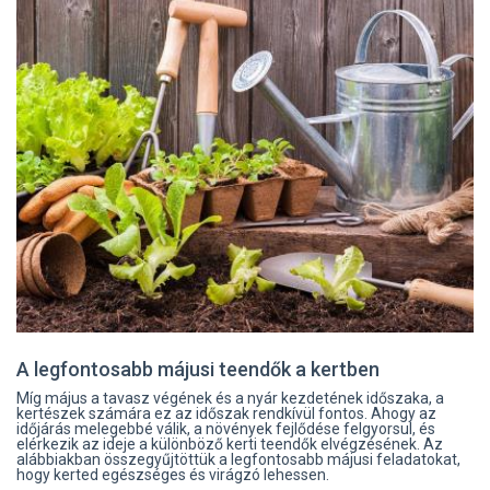
A legfontosabb májusi teendők a kertben
Míg május a tavasz végének és a nyár kezdetének időszaka, a
kertészek számára ez az időszak rendkívül fontos. Ahogy az
időjárás melegebbé válik, a növények fejlődése felgyorsul, és
elérkezik az ideje a különböző kerti teendők elvégzésének. Az
alábbiakban összegyűjtöttük a legfontosabb májusi feladatokat,
hogy kerted egészséges és virágzó lehessen.