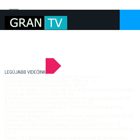
LEGÚJABB VIDEÓINK
Mujdricza Ferenc építész kiállítása és előadása a
Szentgyörgymezői Olvasókörben 2026. 06. 13.
Kis-dunai vízállás Esztergom 2026. 08. 04.
Verbal - A tavalyi siker után idén is újra Art Week! vendég: Vereckei
András az EMC titkára 2026. 08. 04.
Szentmise a Letkési Mennybemenetel templomból 2026. 08. 02.
A 68. hídőr kiállítása Párkányban 2026. 07. 30.
25 éve ért össze újra a két part: Történelmi pillanatok a Mária
Valéria híd újjáépítéséről
Szentmise a Nagymarosi Szent Kereszt templomból 2026. 07. 26.
Verbal - vendég: Tóth József Citrom 2026.07.27.
Országos gördeszka bajnokság Esztergomban 2026.07.18.
Szentmise a Mogyorósbányai Szűz Mária Neve templomból 2026.
07. 19.
Verbal - A leghitelesebb magyar rock-blues hang tolmácsolója,