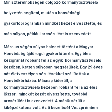
Miniszterelnökségen dolgozó kormánytisztviselő
helyzetén segíteni, miután a honvédségi
gyakorlóprogramban mindkét kezét elvesztette, és
más súlyos, például arcsérülést is szenvedett.
Március végén súlyos baleset történt a Magyar
Honvédség újdörögdi gyakorlóterén. Egy éles
kézigránát robbant fel az egyik kormánytisztviselő
kezében, ketten súlyosan megsérültek. Egy 29 éves
nőt életveszélyes sérülésekkel szállítottak a
Honvédkórházba. Másnap kiderült, a
kormánytisztviselő kezében robbant fel a az éles
lőszer, mindkét kezét elveszítette, továbbá
arcsérülést is szenvedett. A másik sérült a
kiképzőkatona volt. Az ő kezelését Veszprémben