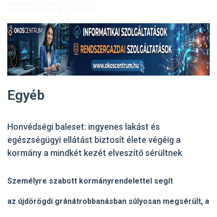
Vendég: Yerblues 2026.07.20.
Közösségek Arcai - Szőgyén
Egyéb
Honvédségi baleset: ingyenes lakást és
egészségügyi ellátást biztosít élete végéig a
kormány a mindkét kezét elveszítő sérültnek
Személyre szabott kormányrendelettel segít
az újdörögdi gránátrobbanásban súlyosan megsérült, a