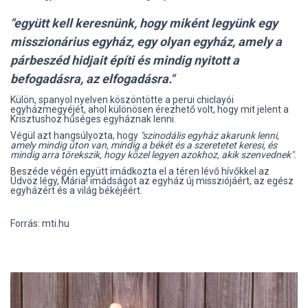
"együtt kell keresnünk, hogy miként legyünk egy
misszionárius egyház, egy olyan egyház, amely a
párbeszéd hidjait építi és mindig nyitott a
befogadásra, az elfogadásra."
Külön, spanyol nyelven köszöntötte a perui chiclayói
egyházmegyéjét, ahol különösen érezhető volt, hogy mit jelent a
Krisztushoz hűséges egyháznak lenni.
Végül azt hangsúlyozta, hogy
"szinodális egyház akarunk lenni,
amely mindig úton van, mindig a békét és a szeretetet keresi, és
mindig arra törekszik, hogy közel legyen azokhoz, akik szenvednek".
Beszéde végén együtt imádkozta el a téren lévő hívőkkel az
Üdvöz légy, Mária! imádságot az egyház új missziójáért, az egész
egyházért és a világ békéjéért.
Forrás: mti.hu