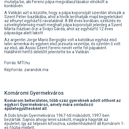
mutatja be, aki Ferenc pápa megválasztásakor elnökölt a
konklávén.
A Vatikán azt is közölte, hogy a pápa koporsóját szerdán átviszik a
Szent Péter-bazilikába, ahol a hívők leróhatják majd kegyeletüket
az elhunyt egyházfő ravatalánál. A 88 éves korában, szélütés és
szívelégtelenség miatt meghalt pápa koporsóját jelenleg a Szent
Márta-házban őrzi a Svájci Gárda, ahol az egyházfő 12 éves
pápasága alatt lakott.
Az argentin Jorge Mario Bergoglio volt a katolikus egyház első
latin-amerikai és egyben első jezsuita vezetője, és szintén ő volt
az első, aki Assisi Szent Ferenc nevét vette fel pápaként.
Halálhírét hétfő délelőtt jelentette be a Vatikán.
Forrás: MTI.hu
Képforrás: zarandok.ma
Komáromi Gyermekváros
Komárom belterületén, több száz gyereknek adott otthont az
egykori Gyermekváros, amely mára omladozó
épületegyüttesként áll.
A Dobi István Gyermekváros 1967-től működött, 1997-ben
bezárták. Sajnos ahogy lenni szokott, magára hagyták az
épületet, így az teljesen kifosztva, szellemházként áll Komárom 1-
es főútja mellett.