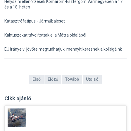
Helyszíni ellenőrzések Komárom-Esztergom Vármegyében a 17.
és a 18. héten
Katasztrófatípus - Járműbaleset
Kaktuszokat távolítottak el a Mátra oldalából
EU irányelv: jövőre megtudhatjuk, mennyit keresnek a kollégáink
Első
Előző
Tovább
Utolsó
Cikk ajánló