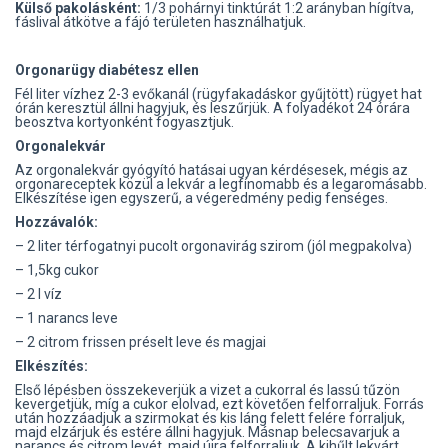
Külső pakolásként:
1/3 pohárnyi tinktúrát 1:2 arányban hígítva,
fáslival átkötve a fájó területen használhatjuk.
Orgonarügy diabétesz ellen
Fél liter vízhez 2-3 evőkanál (rügyfakadáskor gyűjtött) rügyet hat
órán keresztül állni hagyjuk, és leszűrjük. A folyadékot 24 órára
beosztva kortyonként fogyasztjuk.
Orgonalekvár
Az orgonalekvár gyógyító hatásai ugyan kérdésesek, mégis az
orgonareceptek közül a lekvár a legfínomabb és a legaromásabb.
Elkészítése igen egyszerű, a végeredmény pedig fenséges.
Hozzávalók:
– 2 liter térfogatnyi pucolt orgonavirág szirom (jól megpakolva)
– 1,5kg cukor
– 2 l víz
– 1 narancs leve
– 2 citrom frissen préselt leve és magjai
Elkészítés:
Első lépésben összekeverjük a vizet a cukorral és lassú tűzön
kevergetjük, míg a cukor elolvad, ezt követően felforraljuk. Forrás
után hozzáadjuk a szirmokat és kis láng felett felére forraljuk,
majd elzárjuk és estére állni hagyjuk. Másnap belecsavarjuk a
narancs és citrom levét, majd újra felforraljuk. A kihűlt lekvárt