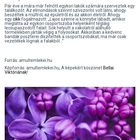
Pár éve a mára már felnőtt egykori lakók számára szerveztek egy
találkozót. Az elmondások szerint szívszorító volt látni, ahogy
beszéltek a múltról, az épületről és az akkori életről. Ahogy
egy
cikk
fogalmazott: „Lajos szeme is könnybe lábadt, amikor
meglátta az egykori csoportszoba helyenként tégláig
lecsupaszodott falait. Sok helyütt a vakolatról aláhulló
törmelékben járták végig a folyosókat. Akkoriban a kedvenc
bandák poszterei díszítették a csoportszobákat, ma már csak
vezetékek lógnak a falakból…”
Forrás: amultemlekei.hu
Képforrás: amultemlekei.hu, A képekért köszönet
Bellai
Viktóriának
!