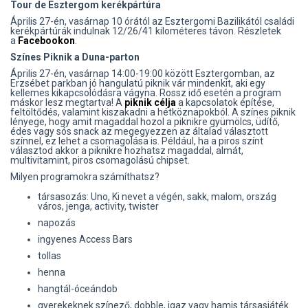
Tour de Esztergom kerékpártúra
Április 27-én, vasárnap 10 órától az Esztergomi Bazilikától családi
kerékpártúrák indulnak 12/26/41 kilométeres távon. Részletek
a
Facebookon
.
Színes Piknik a Duna-parton
Április 27-én, vasárnap 14:00-19:00 között Esztergomban, az
Erzsébet parkban jó hangulatú piknik vár mindenkit, aki egy
kellemes kikapcsolódásra vágyna. Rossz idő esetén a program
máskor lesz megtartva! A
piknik célja
a kapcsolatok építése,
feltöltődés, valamint kiszakadni a hétköznapokból. A színes piknik
lényege, hogy amit magaddal hozol a piknikre gyümölcs, üdítő,
édes vagy sós snack az megegyezzen az általad választott
színnel, ez lehet a csomagolása is. Például, ha a piros színt
választod akkor a piknikre hozhatsz magaddal, almát,
multivitamint, piros csomagolású chipset.
Milyen programokra számíthatsz?
társasozás: Uno, Ki nevet a végén, sakk, malom, ország
város, jenga, activity, twister
napozás
ingyenes Access Bars
tollas
henna
hangtál-óceándob
gyerekeknek színező, dobble, igaz vagy hamis társasjáték