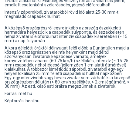
Zivatar alakulhat ki. Elsődleges veszélyforrást a villámlás jelent,
emellett esetenként szélerősödés, jégeső előfordulhat!
Intenzív záporokból, zivatarokból rövid idő alatt 25-30 mm-t
meghaladó csapadék hullhat.
A középső országrészről egyre inkább az ország északkeleti
harmadára helyeződik a csapadék súlypontja, és északkeleten
néhol zivatar is előfordulhat intenzív csapadék kíséretében (~15
mm) a nap folyamán.
A kora délelőtti óráktól délnyugat felől előbb a Dunántúlon majd a
középső országrészben eleinte helyenként majd déltől
szórványosan zivatarok képződése várható, amelyek
környezetében viharos (60-75 km/h) széllökés, intenzív (~ 15-25
mm) csapadék, néhol jégeső (jellemzően 1 cm alatti átmérővel)
kialakulhat. A többször ismétlődő záporból, zivatarból egy-egy
helyen lokálisan 25 mm feletti csapadék is hullhat napközben.
Egy-egy intenzívebb vagy heves zivatar sem zárható ki a középső
orszégrészben délután (> 80 km/h széllökés, > 2 cm jégátmérő, >
30 mm). Az esti, késő esti órákra megszűnnek a zivatarok.
Forrás: met.hu
Képforrás: heol.hu