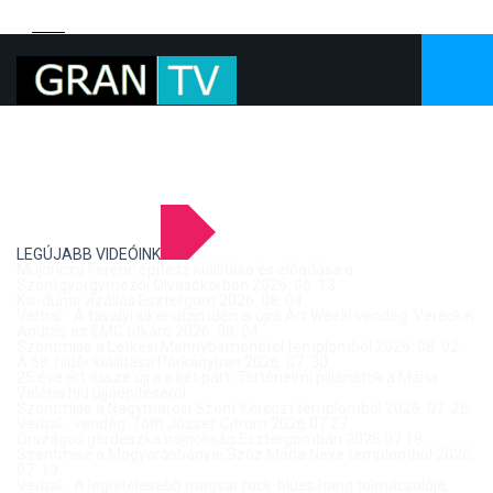
LEGÚJABB VIDEÓINK
Mujdricza Ferenc építész kiállítása és előadása a
Szentgyörgymezői Olvasókörben 2026. 06. 13.
Kis-dunai vízállás Esztergom 2026. 08. 04.
Verbal - A tavalyi siker után idén is újra Art Week! vendég: Vereckei
András az EMC titkára 2026. 08. 04.
Szentmise a Letkési Mennybemenetel templomból 2026. 08. 02.
A 68. hídőr kiállítása Párkányban 2026. 07. 30.
25 éve ért össze újra a két part: Történelmi pillanatok a Mária
Valéria híd újjáépítéséről
Szentmise a Nagymarosi Szent Kereszt templomból 2026. 07. 26.
Verbal - vendég: Tóth József Citrom 2026.07.27.
Országos gördeszka bajnokság Esztergomban 2026.07.18.
Szentmise a Mogyorósbányai Szűz Mária Neve templomból 2026.
07. 19.
Verbal - A leghitelesebb magyar rock-blues hang tolmácsolója,