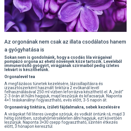
Az orgonának nem csak az illata csodálatos hanem
a gyógyhatása is
Sokan nem is gondolnánk, hogy a csodás lila virágaival
pompázó orgona az ehető növények közé tartozik. Leveléből
immunerősítő gyógyírt, virágjának szirmaiból pedig ízletes
lekvárt is készíthetünk.
Orgonalevél tea
A megfázásos tünetek kezelésére, lázcsillapításra és
izzasztószerként használt tinktúra 2 evőkanál levél
felhasználásával 250 ml vízben leforrázva készíthető el. A „teát”
2-3 órán át hűlni hagyjuk, majd leszűrjük és kifacsarjuk. Naponta
4×1 teáskanálnyi fogyasztható, evés előtt, 3-5 napon át.
Orgonavirág tinktúra, ízületi fájdalmakra, sebek kezelésére
A virágokat fél literes üvegbe szórjuk, és vodkát öntünk rá, majd 3
hétig sötétben, szobahőmérsékleten állni hagyjuk, ezt követően
leszűrjük. Naponta 3×30 csepp fogyasztható, szintén étkezés
előtt, 3 hónapon keresztül.