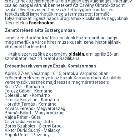
érez. Ennek szellemében a Föld napján egy különleges, interaktív
családi nappal várunk benneteket! Az Ösvény Oktatóközpont
szakértőivel közösen fedezzük fel bolygónk csodáit, és
testközelből ismerhetjük meg a természetet formáló
folyamatokat. Egész napos programok kicsiknek és nagyoknak.
Részletek a
Facebookon
.
Zenetörténeti séta Esztergomban
Ismét zenetörténeti sétára indulunk Esztergomban, hogy
megismerjük a város híres muzsikusait, zenei históriájának
elfeledett történeteit
– írták a szervezők az esemény
oldalán
, ami április 26-án,
szombaton lesz 11 órától a Bazilikánál.
Erősemberek versenye Észak-Komáromban
Április 27-én, vasárnap 16:15 órától, a Várparkolóban
Erősemberek versenye lesz Észak-Komáromban. Az alábbi
versenyzők vesznek majd részt a megmérettetésen:
Kürti Misi - Komárno
Ferusz Gábor - Komárno
Doležál Jani - Komárno
Piroska Krisztián - Komárno
Horváth Tamás - Komárno
Kovács Ferenc - Magyarország
Bodnár Bálint - Magyarország
Vajda Péter - Gúta
Csizmadia Ferenc - Gúta
Boros Szabolcs - Čierný Brod
Viktor Duriš Suchý - Malacky
Supák Peter - Pozsony