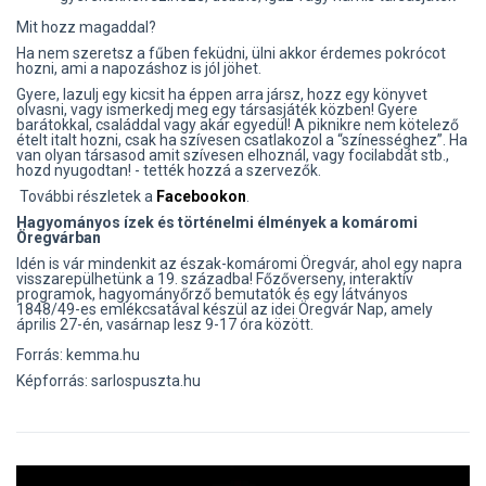
Mit hozz magaddal?
Ha nem szeretsz a fűben feküdni, ülni akkor érdemes pokrócot
hozni, ami a napozáshoz is jól jöhet.
Gyere, lazulj egy kicsit ha éppen arra jársz, hozz egy könyvet
olvasni, vagy ismerkedj meg egy társasjáték közben! Gyere
barátokkal, családdal vagy akár egyedül! A piknikre nem kötelező
ételt italt hozni, csak ha szívesen csatlakozol a “színességhez”. Ha
van olyan társasod amit szívesen elhoznál, vagy focilabdát stb.,
hozd nyugodtan! - tették hozzá a szervezők.
További részletek a
Facebookon
.
Hagyományos ízek és történelmi élmények a komáromi
Öregvárban
Idén is vár mindenkit az észak-komáromi Öregvár, ahol egy napra
visszarepülhetünk a 19. századba! Főzőverseny, interaktív
programok, hagyományőrző bemutatók és egy látványos
1848/49-es emlékcsatával készül az idei Öregvár Nap, amely
április 27-én, vasárnap lesz 9-17 óra között.
Forrás: kemma.hu
Képforrás: sarlospuszta.hu