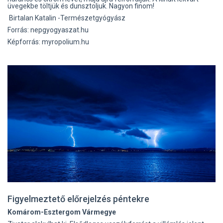
üvegekbe töltjük és dunsztoljuk. Nagyon finom!
Birtalan Katalin -Természetgyógyász
Forrás: nepgyogyaszat.hu
Képforrás: myropolium.hu
Figyelmeztető előrejelzés péntekre
Komárom-Esztergom Vármegye