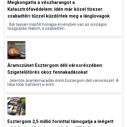
Megkongatta a vészharangot a
Katasztrófavédelem: Idén már közel tízezer
szabadtéri tűzzel küzdöttek meg a lánglovagok
Bár lassan másfél hónapja érvényben van az országos
tűzgyújtási tilalom, a szabadtéri...
Áramszünet Esztergom déli városrészében:
Szigetelőtörés okoz fennakadásokat
Jelentős áramkimaradás érinti Esztergom déli városrészét. A
hiba több trafókört is érint...
Esztergom 2,5 millió forinttal támogatja a leégett