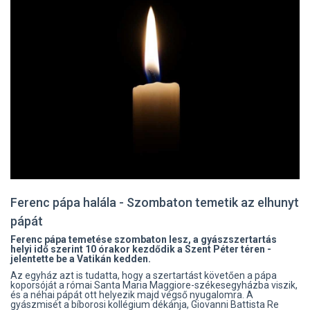
Ferenc pápa halála - Szombaton temetik az elhunyt
pápát
Ferenc pápa temetése szombaton lesz, a gyászszertartás
helyi idő szerint 10 órakor kezdődik a Szent Péter téren -
jelentette be a Vatikán kedden.
Az egyház azt is tudatta, hogy a szertartást követően a pápa
koporsóját a római Santa Maria Maggiore-székesegyházba viszik,
és a néhai pápát ott helyezik majd végső nyugalomra. A
gyászmisét a bíborosi kollégium dékánja, Giovanni Battista Re