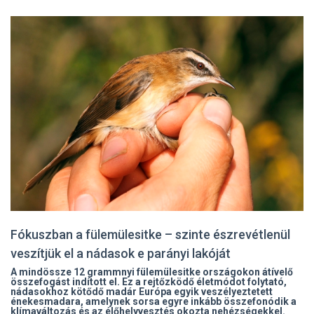
Fókuszban a fülemülesitke – szinte észrevétlenül
veszítjük el a nádasok e parányi lakóját
A mindössze 12 grammnyi fülemülesitke országokon átívelő
összefogást indított el. Ez a rejtőzködő életmódot folytató,
nádasokhoz kötődő madár Európa egyik veszélyeztetett
énekesmadara, amelynek sorsa egyre inkább összefonódik a
klímaváltozás és az élőhelyvesztés okozta nehézségekkel.