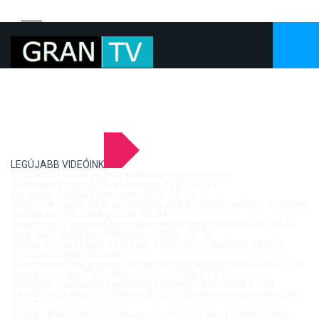
LEGÚJABB VIDEÓINK
Mujdricza Ferenc építész kiállítása és előadása a
Szentgyörgymezői Olvasókörben 2026. 06. 13.
Kis-dunai vízállás Esztergom 2026. 08. 04.
Verbal - A tavalyi siker után idén is újra Art Week! vendég: Vereckei
András az EMC titkára 2026. 08. 04.
Szentmise a Letkési Mennybemenetel templomból 2026. 08. 02.
A 68. hídőr kiállítása Párkányban 2026. 07. 30.
25 éve ért össze újra a két part: Történelmi pillanatok a Mária
Valéria híd újjáépítéséről
Szentmise a Nagymarosi Szent Kereszt templomból 2026. 07. 26.
Verbal - vendég: Tóth József Citrom 2026.07.27.
Országos gördeszka bajnokság Esztergomban 2026.07.18.
Szentmise a Mogyorósbányai Szűz Mária Neve templomból 2026.
07. 19.
Verbal - A leghitelesebb magyar rock-blues hang tolmácsolója,