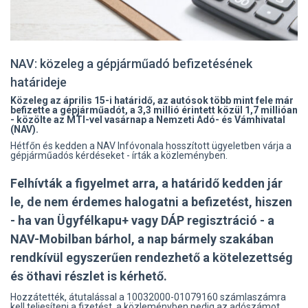
NAV: közeleg a gépjárműadó befizetésének
határideje
Közeleg az április 15-i határidő, az autósok több mint fele már
befizette a gépjárműadót, a 3,3 millió érintett közül 1,7 millióan
- közölte az MTI-vel vasárnap a Nemzeti Adó- és Vámhivatal
(NAV).
Hétfőn és kedden a NAV Infóvonala hosszított ügyeletben várja a
gépjárműadós kérdéseket - írták a közleményben.
Felhívták a figyelmet arra, a határidő kedden jár
le, de nem érdemes halogatni a befizetést, hiszen
- ha van Ügyfélkapu+ vagy DÁP regisztráció - a
NAV-Mobilban bárhol, a nap bármely szakában
rendkívül egyszerűen rendezhető a kötelezettség
és öthavi részlet is kérhető.
Hozzátették, átutalással a 10032000-01079160 számlaszámra
kell teljesíteni a fizetést, a közleményben pedig az adószámot