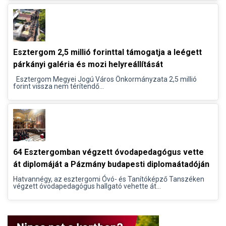
Esztergom 2,5 millió forinttal támogatja a leégett
párkányi galéria és mozi helyreállítását
Esztergom Megyei Jogú Város Önkormányzata 2,5 millió
forint vissza nem térítendő...
64 Esztergomban végzett óvodapedagógus vette
át diplomáját a Pázmány budapesti diplomaátadóján
Hatvannégy, az esztergomi Óvó- és Tanítóképző Tanszéken
végzett óvodapedagógus hallgató vehette át...