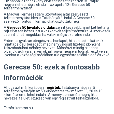
Tíz nappal a rendezvény előtt telt házat hirdettek. Mutatjuk,
hogyan lehet mégis elindulni az április 12-i Gerecse 50
teljesítménytúrán.
A Magyar Természetjáró Szövetség által szervezett
teljesítménytúra idén is Tatabányáról indul. A Gerecse 50
szervezői fontos információkat osztottak meg.
A
Gerecse 50 hivatalos oldala
szerint kevesebb, mint két héttel a
rajt előtt telt házas lett a közkedvelt teljesítménytúra. A szervezők
szerint lehet megoldás, ha valaki mégis szeretne indulni.
Érdemes gyakran böngészni a honlapot, hiszen technikai okok
miatt (például beragadt, meg nem valósult fizetés) időnként
felszabadulhat néhány nevezés. Másrészt mindig akadnak
olyanok, akik valamilyen oknál fogva mégsem tudnak részt venni.
Ilyenkor a közösségi médiában tud egymásra találni eladó és vevő.
Gerecse 50: ezek a fontosabb
információk
Ahogy azt már korábban
megírtuk
, Tatabánya népszerű
teljesítménytúráján az 50 kilométeres táv mellett 30, 20 és 10
kilométeren is lehet indulni. Amennyiben ismét megnyílik a
nevezési felület, szükség van egy regisztrált felhasználóra.
Forrás: kemma.hu