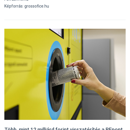
Képforrás: grossofice.hu
Több, mint 12 milliárd forint visszatérítés a REpont