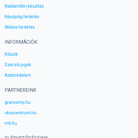
Reklámfilm készítés
Képújság hirdetés
Webes hirdetés
INFORMÁCIÓK
Rólunk
Szerzői jogok
Adatvédelem
PARTNEREINK
grancomp.hu
okoscentrum.hu
mti.hu