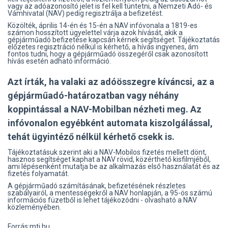
vagy az adóazonosító jelet is fel kell tüntetni, a Nemzeti Adó- és
Vámhivatal (NAV) pedig regisztrálja a befizetést.
Közölték, április 14-én és 15-én a NAV infóvonala a 1819-es
számon hosszított ügyelettel várja azok hívását, akik a
gépjárműadó befizetése kapcsán kérnek segítséget. Tájékoztatás
előzetes regisztráció nélkül is kérhető, a hívás ingyenes, ám
fontos tudni, hogy a gépjárműadó összegéről csak azonosított
hívás esetén adható információ.
Azt írták, ha valaki az adóösszegre kíváncsi, az a
gépjárműadó-határozatban vagy néhány
koppintással a NAV-Mobilban nézheti meg. Az
infóvonalon egyébként automata kiszolgálással,
tehát ügyintéző nélkül kérhető csekk is.
Tájékoztatásuk szerint aki a NAV-Mobilos fizetés mellett dönt,
hasznos segítséget kaphat a NAV rövid, közérthető kisfilmjéből,
ami lépésenként mutatja be az alkalmazás első használatát és az
fizetés folyamatát.
A gépjárműadó számításának, befizetésének részletes
szabályairól, a mentességekről a NAV honlapján, a 95-ös számú
információs füzetből is lehet tájékozódni - olvasható a NAV
közleményében.
Forrás:mti.hu