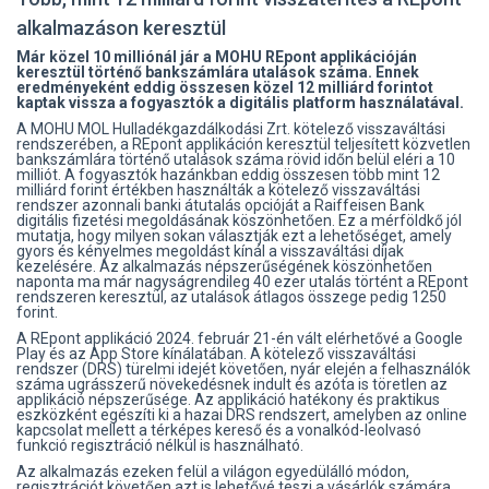
alkalmazáson keresztül
Már közel 10 milliónál jár a MOHU REpont applikációján
keresztül történő bankszámlára utalások száma. Ennek
eredményeként eddig összesen közel 12 milliárd forintot
kaptak vissza a fogyasztók a digitális platform használatával.
A MOHU MOL Hulladékgazdálkodási Zrt. kötelező visszaváltási
rendszerében, a REpont applikáción keresztül teljesített közvetlen
bankszámlára történő utalások száma rövid időn belül eléri a 10
milliót. A fogyasztók hazánkban eddig összesen több mint 12
milliárd forint értékben használták a kötelező visszaváltási
rendszer azonnali banki átutalás opcióját a Raiffeisen Bank
digitális fizetési megoldásának köszönhetően. Ez a mérföldkő jól
mutatja, hogy milyen sokan választják ezt a lehetőséget, amely
gyors és kényelmes megoldást kínál a visszaváltási díjak
kezelésére. Az alkalmazás népszerűségének köszönhetően
naponta ma már nagyságrendileg 40 ezer utalás történt a REpont
rendszeren keresztül, az utalások átlagos összege pedig 1250
forint.
A REpont applikáció 2024. február 21-én vált elérhetővé a Google
Play és az App Store kínálatában. A kötelező visszaváltási
rendszer (DRS) türelmi idejét követően, nyár elején a felhasználók
száma ugrásszerű növekedésnek indult és azóta is töretlen az
applikáció népszerűsége. Az applikáció hatékony és praktikus
eszközként egészíti ki a hazai DRS rendszert, amelyben az online
kapcsolat mellett a térképes kereső és a vonalkód-leolvasó
funkció regisztráció nélkül is használható.
Az alkalmazás ezeken felül a világon egyedülálló módon,
regisztrációt követően azt is lehetővé teszi a vásárlók számára,