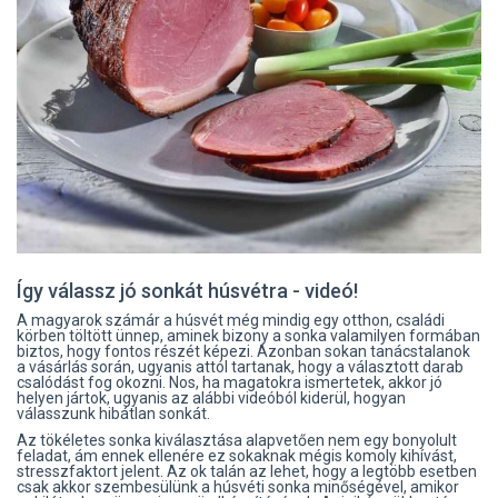
Így válassz jó sonkát húsvétra - videó!
A magyarok számár a húsvét még mindig egy otthon, családi
körben töltött ünnep, aminek bizony a sonka valamilyen formában
biztos, hogy fontos részét képezi. Azonban sokan tanácstalanok
a vásárlás során, ugyanis attól tartanak, hogy a választott darab
csalódást fog okozni. Nos, ha magatokra ismertetek, akkor jó
helyen jártok, ugyanis az alábbi videóból kiderül, hogyan
válasszunk hibátlan sonkát.
Az tökéletes sonka kiválasztása alapvetően nem egy bonyolult
feladat, ám ennek ellenére ez sokaknak mégis komoly kihívást,
stresszfaktort jelent. Az ok talán az lehet, hogy a legtöbb esetben
csak akkor szembesülünk a húsvéti sonka minőségével, amikor