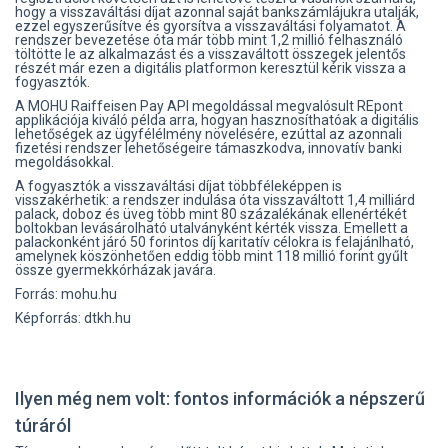
hogy a visszaváltási díjat azonnal saját bankszámlájukra utalják,
ezzel egyszerűsítve és gyorsítva a visszaváltási folyamatot. A
rendszer bevezetése óta már több mint 1,2 millió felhasználó
töltötte le az alkalmazást és a visszaváltott összegek jelentős
részét már ezen a digitális platformon keresztül kérik vissza a
fogyasztók.
A MOHU Raiffeisen Pay API megoldással megvalósult REpont
applikációja kiváló példa arra, hogyan hasznosíthatóak a digitális
lehetőségek az ügyfélélmény növelésére, ezúttal az azonnali
fizetési rendszer lehetőségeire támaszkodva, innovatív banki
megoldásokkal.
A fogyasztók a visszaváltási díjat többféleképpen is
visszakérhetik: a rendszer indulása óta visszaváltott 1,4 milliárd
palack, doboz és üveg több mint 80 százalékának ellenértékét
boltokban levásárolható utalványként kérték vissza. Emellett a
palackonként járó 50 forintos díj karitatív célokra is felajánlható,
amelynek köszönhetően eddig több mint 118 millió forint gyűlt
össze gyermekkórházak javára.
Forrás: mohu.hu
Képforrás: dtkh.hu
Ilyen még nem volt: fontos információk a népszerű
túráról