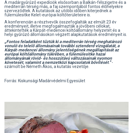
A madárgyűrűző expedíciók elsősorban a Balkán-félszigetre és a
mediterrán térség más, a faj szempontjából fontos élőhelyekre
szerveződtek. A kutatások az utóbbi időben kiterjednek a
fülemülesitke Kelet-európai költőterületeire is.
A konferencián a résztvevők összefoglalták az elmúlt 23 év
eredményeit, illetve megfogalmazták a jövőbeni célokat,
áttekintették a Kárpát-medencei költőállomány helyzetét és a
helyi gyűrűző állomásokon végzett alapkutatások eredményeit is.
„
Fontos feladatként tűztük ki a mediterrán térség meghatározó
vonuló és telelő állomásainak további sztenderd vizsgálatát, a
Kárpát-medencei állomány jelentőségének megállapítását az
európai költőállomány tükrében, a fülemülesitke hazai
állományának rövid- és hosszútávú változásainak nyomon
követesét, valamint a nemzetközi kapcsolatok bővítését
.
”
-
számolt be Németh Ákos, a kutatás vezetője.
Forrás: Kiskunsági Madárvédelmi Egyesület