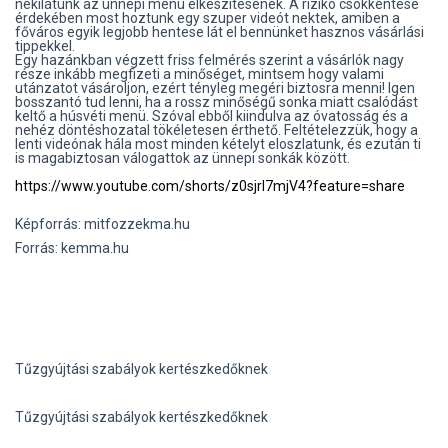
nekilátunk az ünnepi menü elkészítésének. A rizikó csökkentése
érdekében most hoztunk egy szuper videót nektek, amiben a
főváros egyik legjobb hentese lát el bennünket hasznos vásárlási
tippekkel.
Egy hazánkban végzett friss felmérés szerint a vásárlók nagy
része inkább megfizeti a minőséget, mintsem hogy valami
utánzatot vásároljon, ezért tényleg megéri biztosra menni! Igen
bosszantó tud lenni, ha a rossz minőségű sonka miatt csalódást
keltő a húsvéti menü. Szóval ebből kiindulva az óvatosság és a
nehéz döntéshozatal tökéletesen érthető. Feltételezzük, hogy a
lenti videónak hála most minden kételyt eloszlatunk, és ezután ti
is magabiztosan válogattok az ünnepi sonkák között.
https://www.youtube.com/shorts/z0sjrI7mjV4?feature=share
Képforrás: mitfozzekma.hu
Forrás: kemma.hu
Tűzgyújtási szabályok kertészkedőknek
Tűzgyújtási szabályok kertészkedőknek