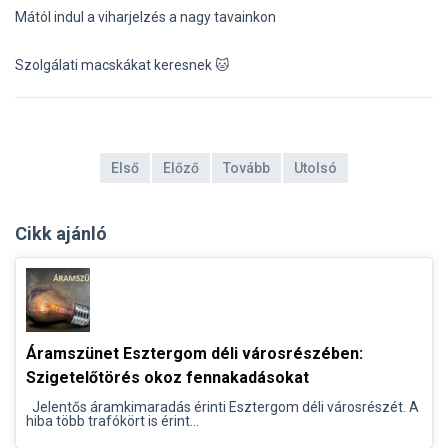
Mától indul a viharjelzés a nagy tavainkon
Szolgálati macskákat keresnek 🐱
Első
Előző
Tovább
Utolsó
Cikk ajánló
Áramszünet Esztergom déli városrészében:
Szigetelőtörés okoz fennakadásokat
Jelentős áramkimaradás érinti Esztergom déli városrészét. A
hiba több trafókört is érint...