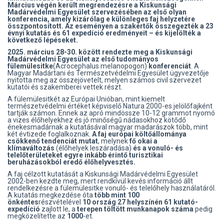
Március végén került megrendezésre a Kiskunsági
Madárvédelmi Egyesület szervezésében az első olyan
konferencia, amely kizárólag e különleges faj helyzetére
összpontosított. Az eseményen a szakértők összegezték a 23
évnyi kutatás és 61 expedíció eredményeit – és kijelölték a
következő lépéseket.
2025. március 28-30. között rendezte meg a Kiskunsági
Madárvédelmi Egyesület az első
tudományos
fülemülesitke
(Acrocephalus melanopogon)
konferenciát
. A
Magyar Madártani és Természetvédelmi Egyesület ügyvezetője
nyitotta meg az összejövetelt, melyen számos civil szervezet
kutatói és szakemberei vettek részt.
A fülemülesitkét az Európai Unióban, mint kiemelt
természetvédelmi értéket képviselő Natura 2000-es jelölőfajként
tartják számon. Ennek az apró mindössze 10-12 grammot nyomó
a vizes élőhelyekhez és jó minőségű nádasokhoz kötődő
énekesmadárnak a kutatásával magyar madarászok több, mint
két évtizede foglalkoznak.
A faj európai költőállománya
csökkenő tendenciát mutat
, melynek
fő okai a
klímaváltozás
(élőhelyek leszáradása)
és a vonuló- és
telelőterületeket egyre inkább érintő turisztikai
beruházásokból eredő élőhelyvesztés.
A faj célzott kutatását a Kiskunsági Madárvédelmi Egyesület
2002-ben kezdte meg, mert rendkívül kevés információ állt
rendelkezésre a fülemülesitke vonuló- és telelőhely használatáról.
A kutatás megkezdése óta
több mint 100
önkéntes
részvételével
10 ország 27 helyszínén 61 kutató-
expedíció
zajlott le, a
terepen töltött munkanapok száma
pedig
megközelítette az
1000
-et.