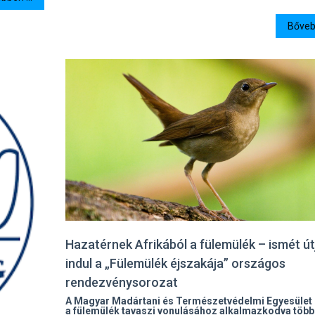
Bővebb
Hazatérnek Afrikából a fülemülék – ismét út
indul a „Fülemülék éjszakája” országos
rendezvénysorozat
A Magyar Madártani és Természetvédelmi Egyesület
a fülemülék tavaszi vonulásához alkalmazkodva több