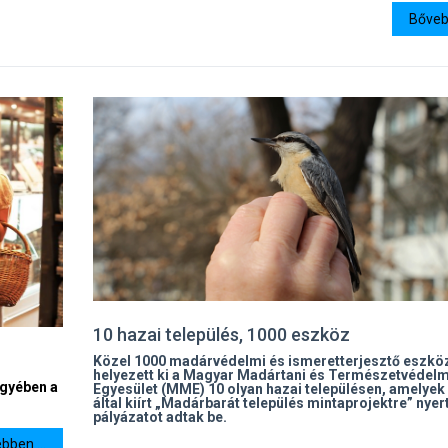
Bővebb
10 hazai település, 1000 eszköz
Közel 1000 madárvédelmi és ismeretterjesztő eszkö
helyezett ki a Magyar Madártani és Természetvédelm
gyében a
Egyesület (MME) 10 olyan hazai településen, amelye
által kiírt „Madárbarát település mintaprojektre” nyer
pályázatot adtak be.
bben ...