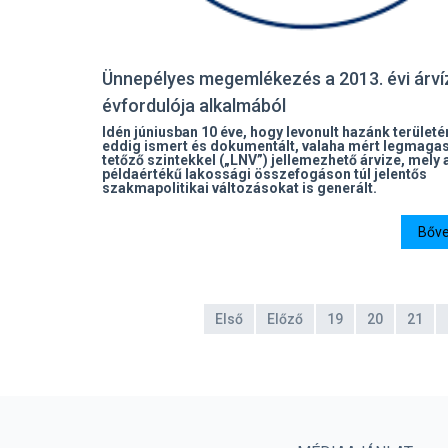
Ünnepélyes megemlékezés a 2013. évi árví
évfordulója alkalmából
Idén júniusban 10 éve, hogy levonult hazánk területé
eddig ismert és dokumentált, valaha mért legmaga
tetőző szintekkel („LNV”) jellemezhető árvize, mely 
példaértékű lakossági összefogáson túl jelentős
szakmapolitikai változásokat is generált.
Bőve
Első
Előző
19
20
21