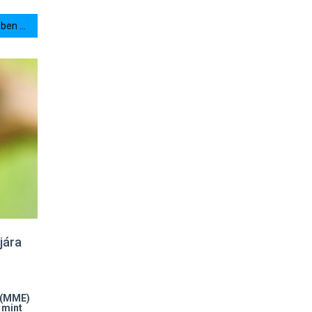
en ...
jára
 (MME)
 mint