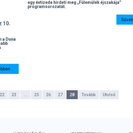
egy évtizede hirdeti meg „Fülemülék éjszakája”
programsorozatát.
Bővebb
z 10.
n a Duna
sabb
a
bben ...
22
23
...
25
26
27
28
Tovább
Utolsó