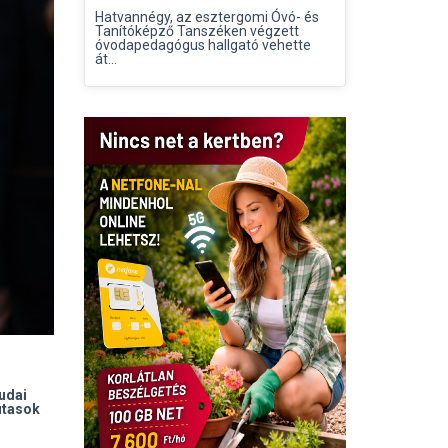
Hatvannégy, az esztergomi Óvó- és
Tanítóképző Tanszéken végzett
óvodapedagógus hallgató vehette
át...
udai
sutasok