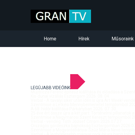
Home
Hírek
Műsoraink
LEGÚJABB VIDEÓINK
Mujdricza Ferenc építész kiállítása és előadása a Sze
Kis-dunai vízállás Esztergom 2026. 08. 04.
Verbal - A tavalyi siker után idén is újra Art Week! ven
Szentmise a Letkési Mennybemenetel templomból 2026
A 68. hídőr kiállítása Párkányban 2026. 07. 30.
25 éve ért össze újra a két part: Történelmi pillanatok a
Szentmise a Nagymarosi Szent Kereszt templomból 20
Verbal - vendég: Tóth József Citrom 2026.07.27.
Országos gördeszka bajnokság Esztergomban 2026.07
Szentmise a Mogyorósbányai Szűz Mária Neve templom
Verbal - A leghitelesebb magyar rock-blues hang tolmá