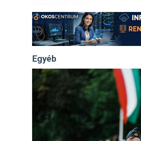
Közösségek Arcai - Szőgyén
Egyéb