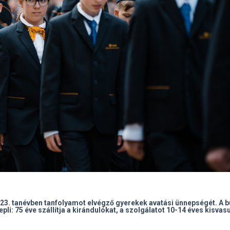
23. tanévben tanfolyamot elvégző gyerekek avatási ünnepségét. A b
li: 75 éve szállítja a kirándulókat, a szolgálatot 10-14 éves kisva