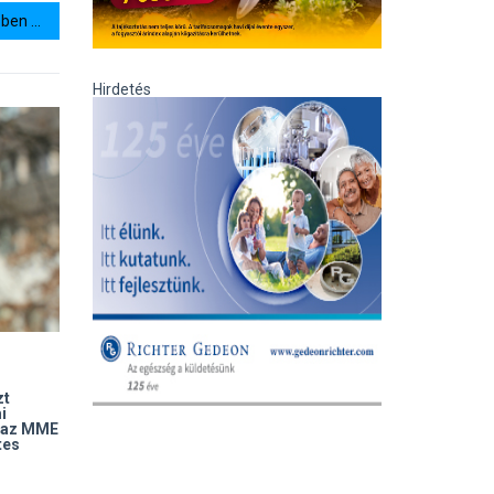
en ...
Hirdetés
zt
i
k az MME
tes