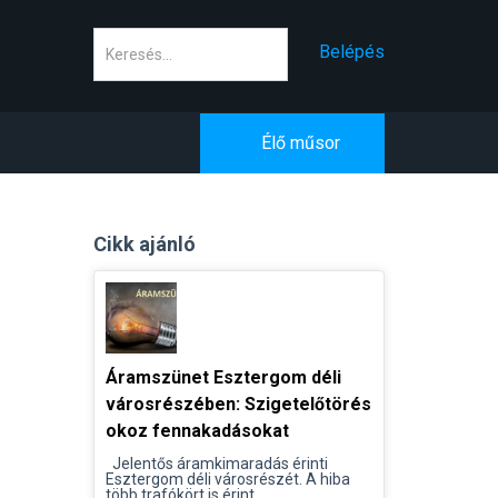
Keresés
Belépés
Élő műsor
Cikk ajánló
Áramszünet Esztergom déli
városrészében: Szigetelőtörés
okoz fennakadásokat
Jelentős áramkimaradás érinti
Esztergom déli városrészét. A hiba
több trafókört is érint...