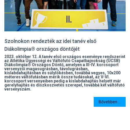
Szolnokon rendezték az idei tanév első
Diákolimpia® országos döntőjét
2023. október 12. A tanév első országos eseménye rendszerint
az Atlétika Ügyességi és Váltófutó Csapatbajnokság (ÜCSB)
Diákolimpia® Országos Döntő, amelyen a III-IV. korcsoport
versenyzői magasugrásban, távolugrásban,
kislabdahajításban és súlylökésben, továbbá vegyes, 10x200
méteres váltófutásban mérik össze tudásukat, az V-VI.
korcsoport versenyeiben pedig a kislabdahajítás helyett már
gerelyhajítás és diszkoszvetés szerepel, továbbá két váltófutó
versenyszám.
Bővebben ...