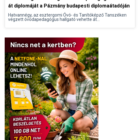
át diplomáját a Pázmány budapesti diplomaátadóján
Hatvannégy, az esztergomi Óvó- és Tanítóképző Tanszéken
végzett óvodapedagógus hallgató vehette át...