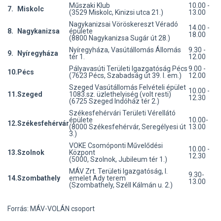
Műszaki Klub
10.00 -
7.
Miskolc
(3529 Miskolc, Kinizsi utca 21.)
13.00
Nagykanizsai Vöröskereszt Véradó
14.00 -
8.
Nagykanizsa
épülete
18.00
(8800 Nagykanizsa Sugár út 28.)
Nyíregyháza, Vasútállomás Állomás
9.30 -
9.
Nyíregyháza
tér 1.
12.00
Pályavasúti Területi Igazgatóság Pécs
9.00 -
10.
Pécs
(7623 Pécs, Szabadság út 39. I. em.)
12.00
Szeged Vasútállomás Felvételi épület
10.00 -
11.
Szeged
1083.sz. üzlethelyiség (volt resti)
12.30
(6725 Szeged Indóház tér 2.)
Székesfehérvári Területi Vérellátó
épülete
10.00-
12.
Székesfehérvár
(8000 Székesfehérvár, Seregélyesi út
13.00
3.)
VOKE Csomóponti Művelődési
10.00 -
13.
Szolnok
Központ
12.30
(5000, Szolnok, Jubileum tér 1.)
MÁV Zrt. Területi Igazgatóság, I.
9.30-
14.
Szombathely
emelet Ady terem
13.00
(Szombathely, Széll Kálmán u. 2.)
Forrás: MÁV-VOLÁN csoport