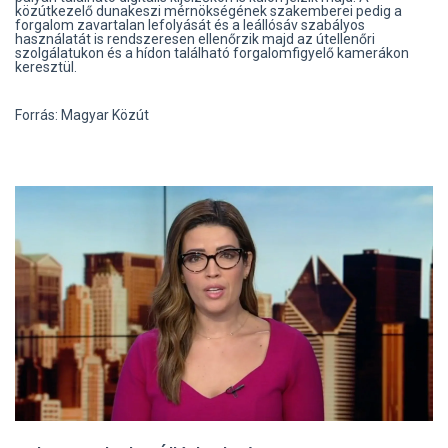
közútkezelő dunakeszi mérnökségének szakemberei pedig a
forgalom zavartalan lefolyását és a leállósáv szabályos
használatát is rendszeresen ellenőrzik majd az útellenőri
szolgálatukon és a hídon található forgalomfigyelő kamerákon
keresztül.
Forrás: Magyar Közút