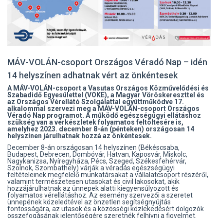
MÁV-VOLÁN-csoport Országos Véradó Nap – idén
14 helyszínen adhatnak vért az önkéntesek
A MÁV-VOLÁN-csoport a Vasutas Országos Közművelődési és
Szabadidő Egyesülettel (VOKE), a Magyar Vöröskereszttel és
az Országos Vérellátó Szolgálattal együttműködve 17.
alkalommal szervezi meg a MÁV-VOLÁN-csoport Országos
Véradó Nap programot. A működő egészségügyi ellátáshoz
szükség van a vérkészletek folyamatos feltöltésére is,
amelyhez 2023. december 8-án (pénteken) országosan 14
helyszínen járulhatnak hozzá az önkéntesek.
December 8-án országosan 14 helyszínen (Békéscsaba,
Budapest, Debrecen, Dombóvár, Hatvan, Kaposvár, Miskolc,
Nagykanizsa, Nyíregyháza, Pécs, Szeged, Székesfehérvár,
Szolnok, Szombathely) várják a véradás egészségügyi
feltételeinek megfelelő munkatársakat a vállalatcsoport részéről,
valamint természetesen utasokat és civil lakosokat, akik
hozzájárulhatnak az ünnepek alatti kiegyensúlyozott és
folyamatos vérellátáshoz. Az esemény szervezői a szeretet
ünnepének közeledtével az önzetlen segítségnyújtás
fontosságára, az utasok és a közösségi közlekedésért dolgozók
összefogásának jelentőségére szeretnék felhívni a figyelmet.