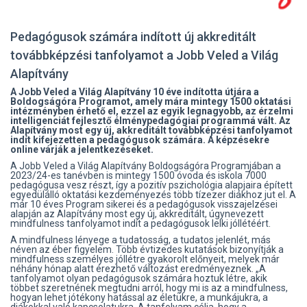
Pedagógusok számára indított új akkreditált
továbbképzési tanfolyamot a Jobb Veled a Világ
Alapítvány
A Jobb Veled a Világ Alapítvány 10 éve indította útjára a
Boldogságóra Programot, amely mára mintegy 1500 oktatási
intézményben érhető el, ezzel az egyik legnagyobb
, az
érzelmi
intelligenciát fejlesztő élménypedagógiai programmá vált. Az
Alapítvány most egy új, akkreditált továbbképzési tanfolyamot
indít kifejezetten a pedagógusok számára. A képzésekre
online várják a jelentkezéseket.
A Jobb Veled a Világ Alapítvány Boldogságóra Programjában a
2023/24-es tanévben is mintegy 1500 óvoda és iskola 7000
pedagógusa vesz részt, így a pozitív pszichológia alapjaira épített
egyedülálló oktatási kezdeményezés több tízezer diákhoz jut el. A
már 10 éves Program sikerei és a pedagógusok visszajelzései
alapján az Alapítvány most egy új, akkreditált, úgynevezett
mindfulness tanfolyamot indít a pedagógusok lelki jóllétéért.
A mindfulness lényege a tudatosság, a tudatos jelenlét, más
néven az éber figyelem. Több évtizedes kutatások bizonyítják a
mindfulness személyes jóllétre gyakorolt előnyeit, melyek már
néhány hónap alatt érezhető változást eredményeznek. „
A
tanfolyamot olyan pedagógusok számára hoztuk létre, akik
többet szeretnének megtudni arról, hogy mi is az a mindfulness,
hogyan lehet jótékony hatással az életükre, a munkájukra, a