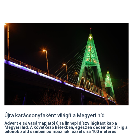
Újra karácsonyfaként világít a Megyeri híd
Advent első vasárnapjától újra ünnepi díszvilágítást kap a
Megyeri híd. A következő hetekben, egészen december 31-ig a
pilonok zöld színben pompáznak, ezzel újra 100 méteres