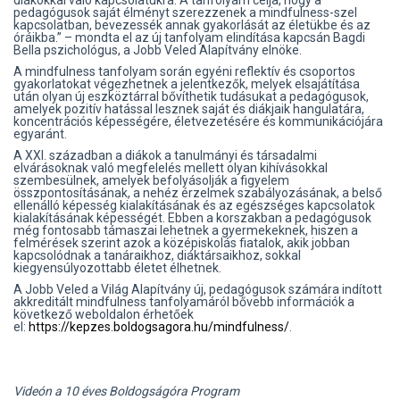
diákokkal való kapcsolatukra. A tanfolyam célja, hogy a
pedagógusok saját élményt szerezzenek a mindfulness-szel
kapcsolatban, bevezessék annak gyakorlását az életükbe és az
óráikba.” – mondta el az új tanfolyam elindítása kapcsán Bagdi
Bella pszichológus, a Jobb Veled Alapítvány elnöke.
A mindfulness tanfolyam
során egyéni reflektív és csoportos
gyakorlatokat végezhetnek a jelentkezők, melyek elsajátítása
után olyan új eszköztárral bővíthetik tudásukat a pedagógusok,
amelyek pozitív hatással lesznek saját és diákjaik hangulatára,
koncentrációs képességére, életvezetésére és kommunikációjára
egyaránt.
A XXI. században a diákok a tanulmányi és társadalmi
elvárásoknak való megfelelés mellett olyan kihívásokkal
szembesülnek, amelyek befolyásolják a figyelem
összpontosításának, a nehéz érzelmek szabályozásának, a belső
ellenálló képesség kialakításának és az egészséges kapcsolatok
kialakításának képességét. Ebben a korszakban a pedagógusok
még fontosabb támaszai lehetnek a gyermekeknek, hiszen a
felmérések szerint azok a középiskolás fiatalok, akik jobban
kapcsolódnak a tanáraikhoz, diáktársaikhoz, sokkal
kiegyensúlyozottabb életet élhetnek.
A Jobb Veled a Világ Alapítvány új, pedagógusok számára indított
akkreditált mindfulness tanfolyamáról bővebb információk a
következő weboldalon érhetőek
el:
https://kepzes.boldogsagora.hu/mindfulness/
.
Videón a 10 éves Boldogságóra Program