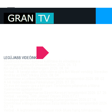
LEGÚJABB VIDEÓINK
Mujdricza Ferenc építész kiállítása és előadása a
Szentgyörgymezői Olvasókörben 2026. 06. 13.
Kis-dunai vízállás Esztergom 2026. 08. 04.
Verbal - A tavalyi siker után idén is újra Art Week! vendég: Vereckei
András az EMC titkára 2026. 08. 04.
Szentmise a Letkési Mennybemenetel templomból 2026. 08. 02.
A 68. hídőr kiállítása Párkányban 2026. 07. 30.
25 éve ért össze újra a két part: Történelmi pillanatok a Mária
Valéria híd újjáépítéséről
Szentmise a Nagymarosi Szent Kereszt templomból 2026. 07. 26.
Verbal - vendég: Tóth József Citrom 2026.07.27.
Országos gördeszka bajnokság Esztergomban 2026.07.18.
Szentmise a Mogyorósbányai Szűz Mária Neve templomból 2026.
07. 19.
Verbal - A leghitelesebb magyar rock-blues hang tolmácsolója,