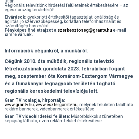
útján:
Regionális televíziónk hirdetési felületeinek értékesítésére – az
egész ország területéről!
Elvárások:
gyakorlott értékesítői tapasztalat, önállóság és
agilitás, jó szervezőképesség, korlátlan telefonhasználat és
számítógép használat.
Fényképes önéletrajzot a
szerkesztoseg@grantv.hu
e-mail
címre várunk.
Információk cégünkről, a munkáról:
Cégünk 2010. óta működik, regionális televízió
létrehozásának gondolata 2023. februárban fogant
meg, szeptember óta Komárom-Esztergom Vármegye
és a Dunakanyar legnagyobb területén fogható
regionális kereskedelmi televíziója lett.
Gran TV honlapja, hírportálja:
www.grantv.hu,
www.esztergomtv.hu
, melynek felületén található
reklám bannerek, videobannerek értékesítése
Gran TV videohirdetési felülete:
Műsorblokkok szünetében
képújság látható, ezen reklámfelület értékesítése