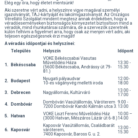
Elég egy óra, hogy életet mentsünk!
Aki szeretne vért adni, a helyszínre vigye magával személyi
igazolványát, TAJ-kártyáját és lakcímigazolványát. Az Országos
Vérellátó Szolgálat mindent megtesz annak érdekében, hogy a
véradóeseményeken biztonságos környezetet biztosítson mind a
véradók, mind munkatársai számára, de a szervezők szeretnék
külön felhívni a figyelmet arra, hogy csak az menjen vért adni, aki
teljesen egészségesnek érzi magát!
A véradás időpontjai és helyszínei:
Település
Helyszín
Időpont
VOKE Békéscsabai Vasutas
Művelődési Háza
13.30 -
1.
Békéscsaba
(5600 Békéscsaba, Andrássy út 79-
15.30
81.)
Nyugati pályaudvar
12.00-
2.
Budapest
10-es vágányvég melletti iroda
18.00
13.00 -
3.
Debrecen
Nagyállomás, Kultúrváró
17.00
Dombóvári Vasútállomás, Váróterem
9.00 -
4.
Dombóvár
7200 Dombóvár Kandó Kálmán utca 3.
13.00
VOKE Liszt Ferenc Művelődési Ház
10.00 –
5.
Hatvan
(3000 Hatvan, Mészáros Lázár út 6-8.)
14.00
Kaposvár Vasútállomás, Családbarát
13.00 -
6.
Kaposvár
váróterem,
15.30
7400 Kaposvár, Baross G. u. 2.