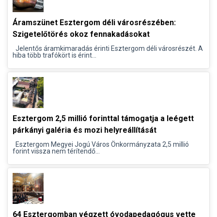
Áramszünet Esztergom déli városrészében:
Szigetelőtörés okoz fennakadásokat
Jelentős áramkimaradás érinti Esztergom déli városrészét. A
hiba több trafókört is érint...
Esztergom 2,5 millió forinttal támogatja a leégett
párkányi galéria és mozi helyreállítását
Esztergom Megyei Jogú Város Önkormányzata 2,5 millió
forint vissza nem térítendő...
64 Esztergomban végzett óvodapedagógus vette