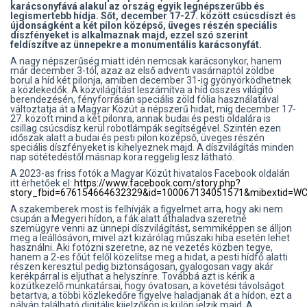
karácsonyfává alakul az ország egyik legnépszerűbb és
legismertebb hídja. Sőt, december 17-27. között csúcsdíszt és
újdonságként a két pilon középső, üveges részén speciális
díszfényeket is alkalmaznak majd, ezzel szó szerint
feldíszítve az ünnepekre a monumentális karácsonyfát.
A nagy népszerűség miatt idén nemcsak karácsonykor, hanem
már december 3-tól, azaz az első adventi vasárnaptól zöldbe
borul a híd két pilonja, amiben december 31-ig gyönyörködhetnek
a közlekedők. A közvilágítást leszámítva a híd összes világító
berendezésén, fényforrásán speciális zöld fólia használatával
változtatja át a Magyar Közút a népszerű hidat, míg december 17-
27. között mind a két pilonra, annak budai és pesti oldalára is
csillag csúcsdísz kerül robotlámpák segítségével. Szintén ezen
időszak alatt a budai és pesti pilon középső, üveges részén
speciális díszfényeket is kihelyeznek majd. A díszvilágítás minden
nap sötétedéstől másnap kora reggelig lesz látható.
A 2023-as friss fotók a Magyar Közút hivatalos Facebook oldalán
itt érhetőek el:
https://www.facebook.com/story.php?
story_fbid=676154664632329&id=100067134051571&mibextid=W
A szakemberek most is felhívják a figyelmet arra, hogy aki nem
csupán a Megyeri hídon, a fák alatt áthaladva szeretné
szemügyre venni az ünnepi díszvilágítást, semmiképpen se álljon
meg a leállósávon, mivel azt kizárólag műszaki hiba esetén lehet
használni. Aki fotózni szeretne, az ne vezetés közben tegye,
hanem a 2-es főút felől közelítse meg a hidat, a pesti hídfő alatti
részen keresztül pedig biztonságosan, gyalogosan vagy akár
kerékpárral is eljuthat a helyszínre. Továbbá azt is kérik a
közútkezelő munkatársai, hogy óvatosan, a követési távolságot
betartva, a többi közlekedőre figyelve haladjanak át a hídon, ezt a
pályán található digitális kijelzőkön is külön jelzik majd. A