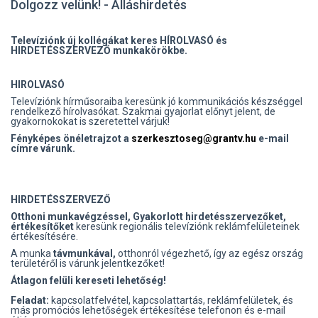
Dolgozz velünk! - Álláshirdetés
Televíziónk új kollégákat keres HÍROLVASÓ és
HIRDETÉSSZERVEZŐ munkakörökbe.
HIROLVASÓ
Televíziónk hírműsoraiba keresünk jó kommunikációs készséggel
rendelkező hírolvasókat. Szakmai gyajorlat előnyt jelent, de
gyakornokokat is szeretettel várjuk!
Fényképes önéletrajzot a
szerkesztoseg@grantv.hu
e-mail
címre várunk.
HIRDETÉSSZERVEZŐ
Otthoni munkavégzéssel, Gyakorlott hirdetésszervezőket,
értékesítőket
keresünk regionális televíziónk reklámfelületeinek
értékesítésére.
A munka
távmunkával,
otthonról végezhető, így az egész ország
területéről is várunk jelentkezőket!
Átlagon felüli kereseti lehetőség!
Feladat:
kapcsolatfelvétel, kapcsolattartás, reklámfelületek, és
más promóciós lehetőségek értékesítése telefonon és e-mail