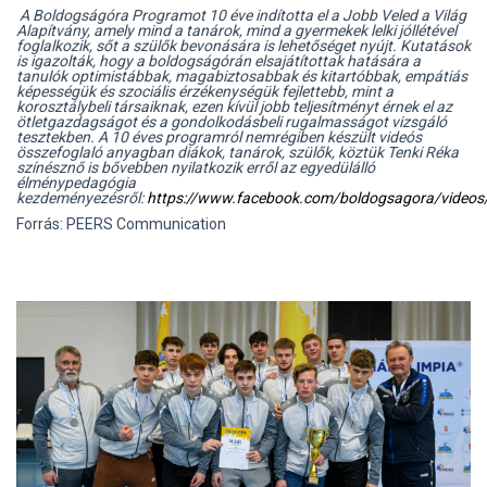
A Boldogságóra Programot 10 éve indította el a Jobb Veled a Világ
Alapítvány, amely
mind a tanárok, mind a gyermekek lelki jóllétével
foglalkozik, sőt a szülők bevonására is lehetőséget nyújt.
Kutatások
is igazolták, hogy a boldogságórán elsajátítottak hatására a
tanulók optimistábbak, magabiztosabbak és kitartóbbak, empátiás
képességük és szociális érzékenységük fejlettebb, mint a
korosztálybeli társaiknak, ezen kívül jobb teljesítményt érnek el az
ötletgazdagságot és a gondolkodásbeli rugalmasságot vizsgáló
tesztekben. A 10 éves programról nemrégiben készült videós
összefoglaló anyagban diákok, tanárok, szülők, köztük Tenki Réka
színésznő is bővebben nyilatkozik erről az egyedülálló
élménypedagógia
kezdeményezésről:
https://www.facebook.com/boldogsagora/video
Forrás: PEERS Communication