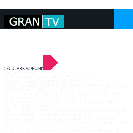
LEGÚJABB VIDEÓINK
Mujdricza Ferenc építész kiállítása és előadása a
Szentgyörgymezői Olvasókörben 2026. 06. 13.
Kis-dunai vízállás Esztergom 2026. 08. 04.
Verbal - A tavalyi siker után idén is újra Art Week! vendég: Vereckei
András az EMC titkára 2026. 08. 04.
Szentmise a Letkési Mennybemenetel templomból 2026. 08. 02.
A 68. hídőr kiállítása Párkányban 2026. 07. 30.
25 éve ért össze újra a két part: Történelmi pillanatok a Mária
Valéria híd újjáépítéséről
Szentmise a Nagymarosi Szent Kereszt templomból 2026. 07. 26.
Verbal - vendég: Tóth József Citrom 2026.07.27.
Országos gördeszka bajnokság Esztergomban 2026.07.18.
Szentmise a Mogyorósbányai Szűz Mária Neve templomból 2026.
07. 19.
Verbal - A leghitelesebb magyar rock-blues hang tolmácsolója,