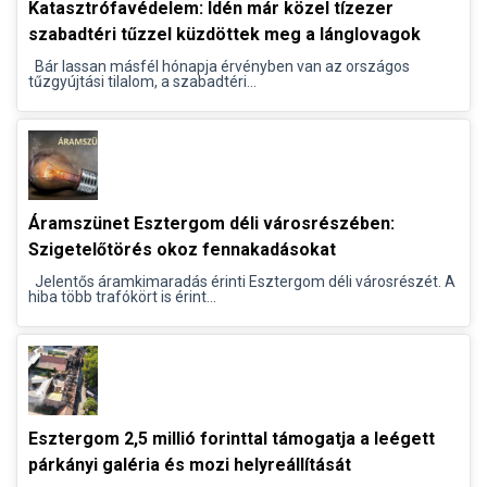
Katasztrófavédelem: Idén már közel tízezer
szabadtéri tűzzel küzdöttek meg a lánglovagok
Bár lassan másfél hónapja érvényben van az országos
tűzgyújtási tilalom, a szabadtéri...
Áramszünet Esztergom déli városrészében:
Szigetelőtörés okoz fennakadásokat
Jelentős áramkimaradás érinti Esztergom déli városrészét. A
hiba több trafókört is érint...
Esztergom 2,5 millió forinttal támogatja a leégett
párkányi galéria és mozi helyreállítását