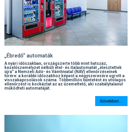
„Ébredő” automaták
A nyári időszakban, országszerte több mint hatszáz,
kezelőszemélyzet nélküli étel- és italautomatát „élesztettek
újra” a Nemzeti Adó- és Vámhivatal (NAV) ellenőrzéseinek
hírére: a korábbi időszakhoz képest a négyszeresére ugrott a
visszakapcsolások száma. Többmilliós büntetést és utólagos
ellenőrzést is kockáztat az az üzemeltető, aki szabálytalanul
működteti automatáját.
Bővebben ...