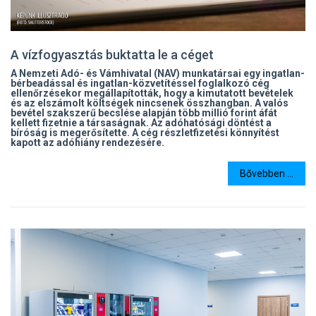
A vízfogyasztás buktatta le a céget
A Nemzeti Adó- és Vámhivatal (NAV) munkatársai egy ingatlan-
bérbeadással és ingatlan-közvetítéssel foglalkozó cég
ellenőrzésekor megállapították, hogy a kimutatott bevételek
és az elszámolt költségek nincsenek összhangban. A valós
bevétel szakszerű becslése alapján több millió forint áfát
kellett fizetnie a társaságnak. Az adóhatósági döntést a
bíróság is megerősítette. A cég részletfizetési könnyítést
kapott az adóhiány rendezésére.
Bővebben ...