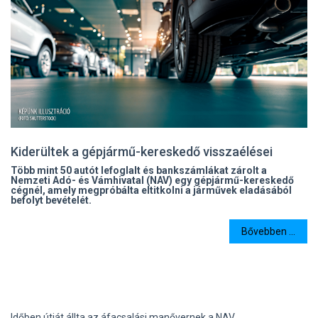
Kiderültek a gépjármű-kereskedő visszaélései
Több mint 50 autót lefoglalt és bankszámlákat zárolt a
Nemzeti Adó- és Vámhivatal (NAV) egy gépjármű-kereskedő
cégnél, amely megpróbálta eltitkolni a járművek eladásából
befolyt bevételét.
Bővebben ...
Időben útját állta az áfacsalási manővernek a NAV