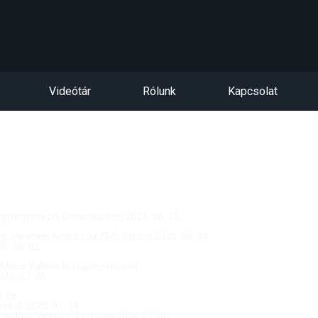
Videótár
Rólunk
Kapcsolat
ntgyörgymezői Olvasókörben 2026. 06. 13.
dég: Vereckei András az EMC titkára 2026. 08. 04.
. 08. 02.
 Mária Valéria híd újjáépítéséről
26. 07. 26.
.18.
ból 2026. 07. 19.
csolója, Vendég: Yerblues 2026.07.20.