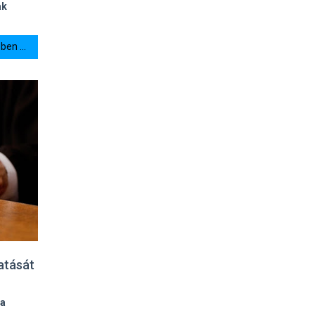
ak
en ...
atását
ra