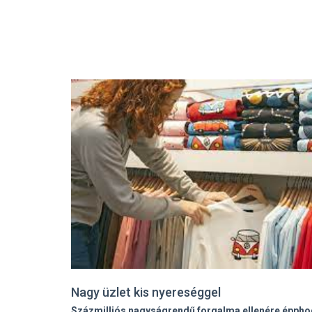
Nagy üzlet kis nyereséggel
Százmilliós nagyságrendű forgalma ellenére éppho