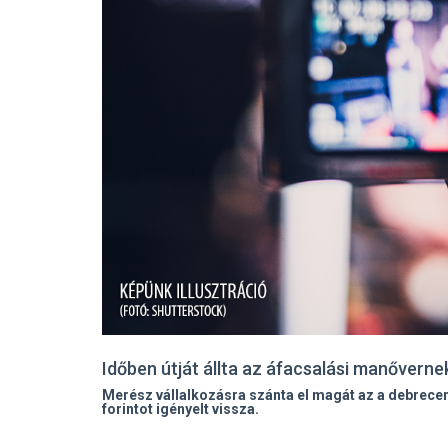
Időben útját állta az áfacsalási manővern
Merész vállalkozásra szánta el magát az a debrecen
forintot igényelt vissza.