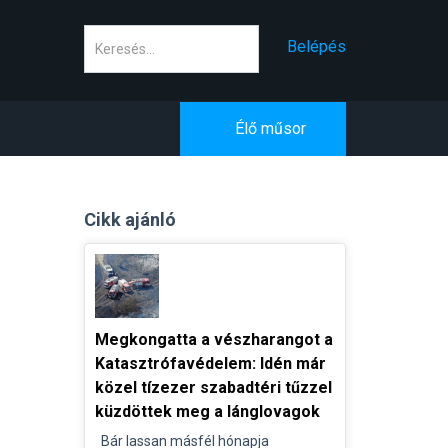
Keresés
Belépés
Élő műsor
Cikk ajánló
Megkongatta a vészharangot a
Katasztrófavédelem: Idén már
közel tízezer szabadtéri tűzzel
küzdöttek meg a lánglovagok
Bár lassan másfél hónapja