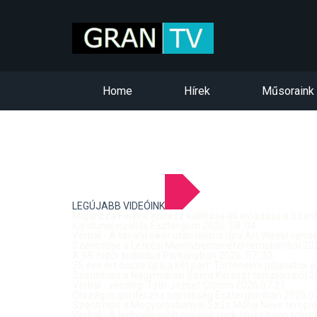
Home
Hírek
Műsoraink
LEGÚJABB VIDEÓINK
Mujdricza Ferenc építész kiállítása és előadása a Sze
Kis-dunai vízállás Esztergom 2026. 08. 04.
Verbal - A tavalyi siker után idén is újra Art Week! ven
Szentmise a Letkési Mennybemenetel templomból 2026
A 68. hídőr kiállítása Párkányban 2026. 07. 30.
25 éve ért össze újra a két part: Történelmi pillanatok a
Szentmise a Nagymarosi Szent Kereszt templomból 20
Verbal - vendég: Tóth József Citrom 2026.07.27.
Országos gördeszka bajnokság Esztergomban 2026.07
Szentmise a Mogyorósbányai Szűz Mária Neve templom
Verbal - A leghitelesebb magyar rock-blues hang tolmá