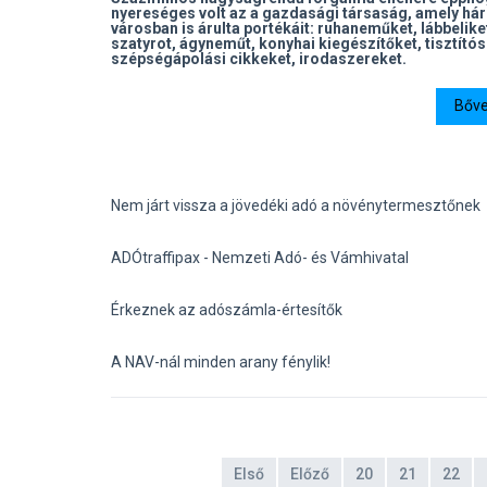
nyereséges volt az a gazdasági társaság, amely há
városban is árulta portékáit: ruhaneműket, lábbeliket
szatyrot, ágyneműt, konyhai kiegészítőket, tisztító
szépségápolási cikkeket, irodaszereket.
Bőve
Nem járt vissza a jövedéki adó a növénytermesztőnek
ADÓtraffipax - Nemzeti Adó- és Vámhivatal
Érkeznek az adószámla-értesítők
A NAV-nál minden arany fénylik!
Első
Előző
20
21
22