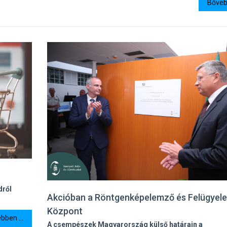
Bővebb
dről
Akcióban a Röntgenképelemző és Felügyele
.
Központ
bben ...
A csempészek Magyarország külső határain a