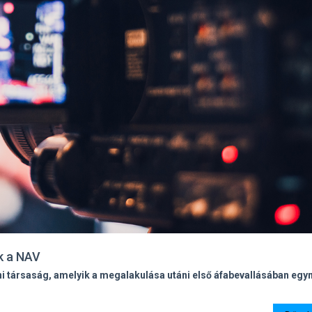
ek a NAV
i társaság, amelyik a megalakulása utáni első áfabevallásában egym