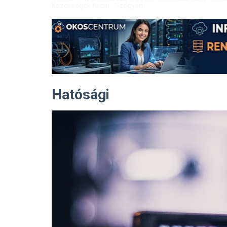
Közösségek Arcai - Szőgyén
Hatósági