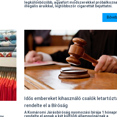
legkülönbözőbb, agyafúrt módszerekkel próbálkozn
illegális áruikkal, legtöbbször cigarettát bejuttatni.
Bővebb
Idős embereket kihasználó csalók letartózt
rendelte el a Bíróság
A Komáromi Járásbíróság nyomozási bírája 1 hónap
rendelte el annak a két külföldi állampolgárnak a
gy