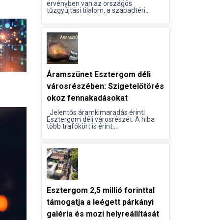
érvényben van az országos
tűzgyújtási tilalom, a szabadtéri...
Áramszünet Esztergom déli
városrészében: Szigetelőtörés
okoz fennakadásokat
Jelentős áramkimaradás érinti
Esztergom déli városrészét. A hiba
több trafókört is érint...
Esztergom 2,5 millió forinttal
támogatja a leégett párkányi
galéria és mozi helyreállítását