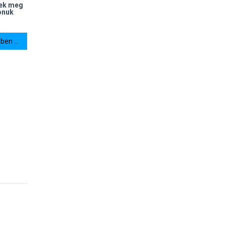
tek meg
onuk
en ...