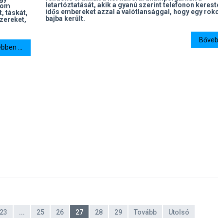
letartóztatását, akik a gyanú szerint telefonon keres
rom
idős embereket azzal a valótlansággal, hogy egy rok
, táskát,
bajba került.
szereket,
Bővebb
bben ...
23
...
25
26
27
28
29
Tovább
Utolsó