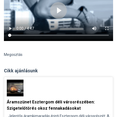
Megosztás
Cikk ajánlásunk
Áramszünet Esztergom déli városrészében:
Szigetelőtörés okoz fennakadásokat
Jelentős áramkimaradás érinti Esztergom déli városrészét. A