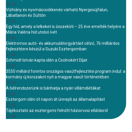
28 júl.
Vízhiány és nyomáscsökkenés várható Nyergesújfalun,
Lábatlanon és Süttőn
27 júl.
Egy híd, amely a lelkeket is összeköti – 25 éve emelték helyére a
Mária Valéria híd utolsó ívét
27 júl.
Elektromos autó- és akkumulátorgyártást célzó, 76 milliárdos
fejlesztésre készül a Suzuki Esztergomban
27 júl.
Schmidt István kapta idén a Csolnokért Díjat
23 júl.
3550 milliárd forintos országos vasútfejlesztési program indul: a
kormány új korszakot nyit a magyar vasút történetében
22 júl.
A bélrendszerünk is bánhatja a nyári villámdiétákat
22 júl.
Esztergom idén öt napon át ünnepli az államalapítást
22 júl.
Tájékoztató az esztergomi felnőtt háziorvosi ellátásról
20 júl.