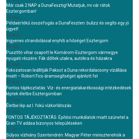
Már csak 2 NAP a DunaFesztig! Mutatjuk, mi vár rátok
Esztergomban!
05 aug.
Példaértékű összefogás a DunaFeszten: bulizz és segíts egy jó
ügyet!
05 aug.
Ingyenes strandolással enyhíti a hőséget Esztergom
03 aug.
Pusztító vihar csapott le Komárom-Esztergom vármegye
nyugati részére: Fák dőltek utakra, autókra és házakra
02 aug.
Fokozatosan leállítják Paksot a Duna rekordalacsony vízállása
miatt – Robert Fico áramsegítséget ajánlott fel
02 aug.
Fontos tájékoztatás: Víz- és energiatakarékossági intézkedések
léptek életbe Esztergomban
02 aug.
Életbe lép az I. fokú vízkorlátozás
01 aug.
FONTOS TÁJÉKOZTATÁS: Építési munkálatok miatt szünetel a
Gran TV adása bizonyos településeken
31 júl.
Súlyos vízhiány Szentendrén: Magyar Péter miniszterelnök a