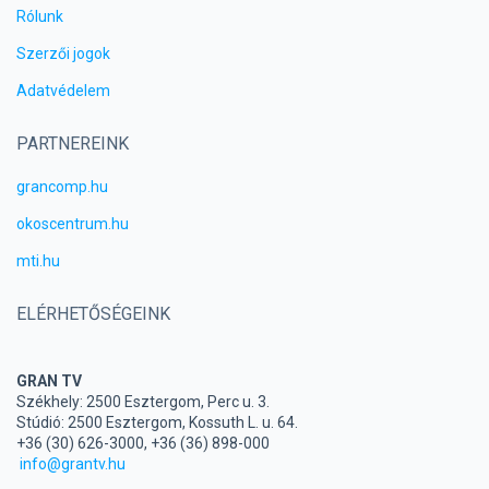
Rólunk
Szerzői jogok
Adatvédelem
PARTNEREINK
grancomp.hu
okoscentrum.hu
mti.hu
ELÉRHETŐSÉGEINK
GRAN TV
Székhely: 2500 Esztergom, Perc u. 3.
Stúdió: 2500 Esztergom, Kossuth L. u. 64.
+36 (30) 626-3000, +36 (36) 898-000
info@grantv.hu