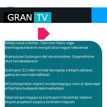
LEGFRISSEBB HÍREINK
Példát mutat a Richter: Több mint felére vágja
áramfogyasztását és energiát ad a magyar hálózatnak
07 aug.
Áramszünet Esztergom déli városrészében: Szigetelőtörés
okoz fennakadásokat
06 aug.
Esztergom 2,5 millió forinttal támogatja a leégett párkányi
galéria és mozi helyreállítását
06 aug.
64 Esztergomban végzett óvodapedagógus vette át diplomáját
a Pázmány budapesti diplomaátadóján
06 aug.
Teljes körűen megújul az Esztergomi Várszínház: Határon
átnyúló projektből szépül a történelmi helyszín
06 aug.