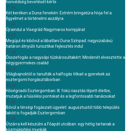
honvédség bevetését kérte
31 júl.
Két keréken a Duna fenekén: Extrém bringatúra hívja fel a
figyelmet a történelmi aszályra
31 júl.
Újraindul a Visegrád-Nagymaros kompjárat
30 júl.
Megújul és kibővül a lábatlani Duna Színpad: nagyszabású
határon átnyúló turisztikai fejlesztés indul
30 júl.
Összefogás a nagysápi tűzkárosultakért: Mindenét elvesztette a
négygyermekes család
30 júl.
Világbajnoktól is tanulták a halfogás titkait a gyerekek az
esztergomi horgásztáborban
30 júl.
Hőségriadó Esztergomban: III. fokú riasztás lépett életbe,
mutatjuk a hűsölési pontokat és a legfontosabb tanácsokat
30 júl.
Bővül a térségi fogászati ügyelet: augusztustól több település
lakóit is fogadják Esztergomban
30 júl.
Útzárra kell készülni a Főapát utcában: egy hétig tartanak a
közműépítési munkák