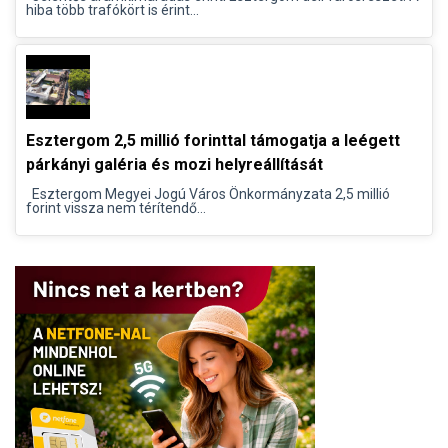
hiba több trafókört is érint...
Esztergom 2,5 millió forinttal támogatja a leégett
párkányi galéria és mozi helyreállítását
Esztergom Megyei Jogú Város Önkormányzata 2,5 millió
forint vissza nem térítendő...