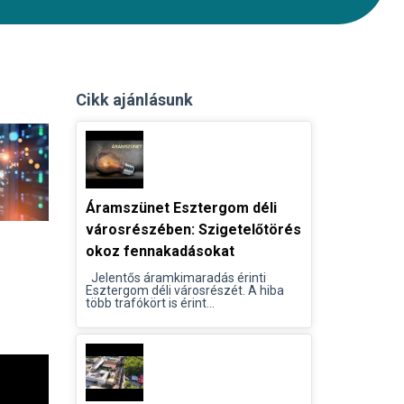
Cikk ajánlásunk
Áramszünet Esztergom déli
városrészében: Szigetelőtörés
okoz fennakadásokat
Jelentős áramkimaradás érinti
Esztergom déli városrészét. A hiba
több trafókört is érint...