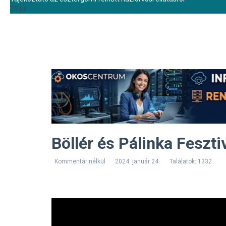
20 júl.
Böllér és Pálinka Feszti
Kommentár nélkül
2024. január 24.
Találatok: 1332