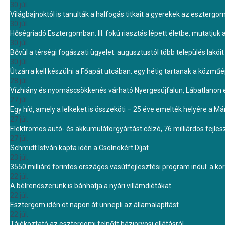
30 júl.
Világbajnoktól is tanulták a halfogás titkait a gyerekek az eszterg
30 júl.
Hőségriadó Esztergomban: III. fokú riasztás lépett életbe, mutatjuk
30 júl.
Bővül a térségi fogászati ügyelet: augusztustól több település lakó
30 júl.
Útzárra kell készülni a Főapát utcában: egy hétig tartanak a közmű
28 júl.
Vízhiány és nyomáscsökkenés várható Nyergesújfalun, Lábatlanon 
27 júl.
Egy híd, amely a lelkeket is összeköti – 25 éve emelték helyére a Mári
27 júl.
Elektromos autó- és akkumulátorgyártást célzó, 76 milliárdos fejl
27 júl.
Schmidt István kapta idén a Csolnokért Díjat
23 júl.
3550 milliárd forintos országos vasútfejlesztési program indul: a k
22 júl.
A bélrendszerünk is bánhatja a nyári villámdiétákat
22 júl.
Esztergom idén öt napon át ünnepli az államalapítást
22 júl.
Tájékoztató az esztergomi felnőtt háziorvosi ellátásról