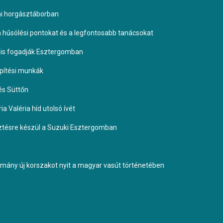
omi horgásztáborban
 a hűsölési pontokat és a legfontosabb tanácsokat
it is fogadják Esztergomban
építési munkák
és Süttőn
a Valéria híd utolsó ívét
esztésre készül a Suzuki Esztergomban
ormány új korszakot nyit a magyar vasút történetében