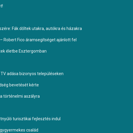
t!
ére: Fák dőltek utakra, autókra és házakra
– Robert Fico áramsegítséget ajánlott fel
ptek életbe Esztergomban
TV adása bizonyos településeken
dség bevetését kérte
 a történelmi aszályra
yúló turisztikai fejlesztés indul
négygyermekes család