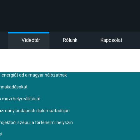
Videótár
Rólunk
Kapcsolat
s energiát ad a magyar hálózatnak
ennakadásokat
s mozi helyreállítását
Pázmány budapesti diplomaátadóján
ojektből szépül a történelmi helyszín
n!