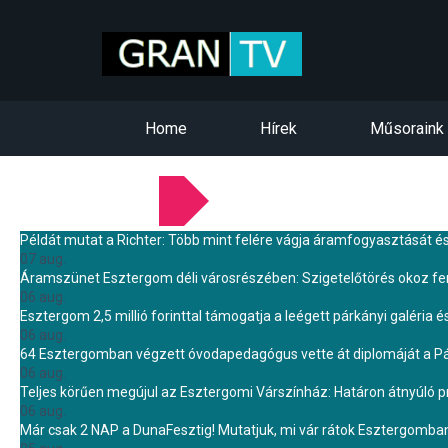
Home
Hírek
Műsoraink
LEGFRISSEBB HÍREINK
Példát mutat a Richter: Több mint felére vágja áramfogyasztását é
07 aug.
Áramszünet Esztergom déli városrészében: Szigetelőtörés okoz f
06 aug.
Esztergom 2,5 millió forinttal támogatja a leégett párkányi galéria é
06 aug.
64 Esztergomban végzett óvodapedagógus vette át diplomáját a 
06 aug.
Teljes körűen megújul az Esztergomi Várszínház: Határon átnyúló pr
06 aug.
Már csak 2 NAP a DunaFesztig! Mutatjuk, mi vár rátok Esztergomba