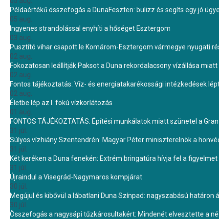
05 aug.
Példaértékű összefogás a DunaFeszten: bulizz és segíts egy jó ügye
05 aug.
Ingyenes strandolással enyhíti a hőséget Esztergom
03 aug.
Pusztító vihar csapott le Komárom-Esztergom vármegye nyugati rész
02 aug.
Fokozatosan leállítják Paksot a Duna rekordalacsony vízállása miatt 
02 aug.
Fontos tájékoztatás: Víz- és energiatakarékossági intézkedések lé
02 aug.
Életbe lép az I. fokú vízkorlátozás
01 aug.
FONTOS TÁJÉKOZTATÁS: Építési munkálatok miatt szünetel a Gran 
31 júl.
Súlyos vízhiány Szentendrén: Magyar Péter miniszterelnök a honvé
31 júl.
Két keréken a Duna fenekén: Extrém bringatúra hívja fel a figyelmet
31 júl.
Újraindul a Visegrád-Nagymaros kompjárat
30 júl.
Megújul és kibővül a lábatlani Duna Színpad: nagyszabású határon átn
30 júl.
Összefogás a nagysápi tűzkárosultakért: Mindenét elvesztette a 