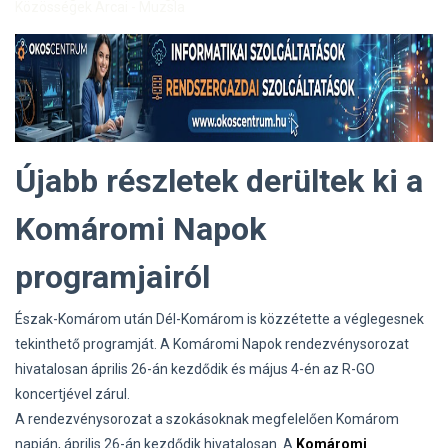
Közösségek Arcai - Muzsla
Újabb részletek derültek ki a
Komáromi Napok
programjairól
Észak-Komárom után Dél-Komárom is közzétette a véglegesnek
tekinthető programját. A Komáromi Napok rendezvénysorozat
hivatalosan április 26-án kezdődik és május 4-én az R-GO
koncertjével zárul.
A rendezvénysorozat a szokásoknak megfelelően Komárom
napján, április 26-án kezdődik hivatalosan. A
Komáromi