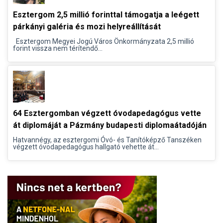
Esztergom 2,5 millió forinttal támogatja a leégett
párkányi galéria és mozi helyreállítását
Esztergom Megyei Jogú Város Önkormányzata 2,5 millió
forint vissza nem térítendő...
64 Esztergomban végzett óvodapedagógus vette
át diplomáját a Pázmány budapesti diplomaátadóján
Hatvannégy, az esztergomi Óvó- és Tanítóképző Tanszéken
végzett óvodapedagógus hallgató vehette át...