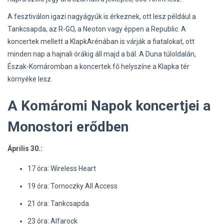
A fesztiválon igazi nagyágyúk is érkeznek, ott lesz például a
Tankcsapda, az R-GO, a Neoton vagy éppen a Republic. A
koncertek mellett a KlapkArénában is várják a fiatalokat, ott
minden nap a hajnali órákig áll majd a bál. A Duna túloldalán,
Észak-Komáromban a koncertek fő helyszíne a Klapka tér
környéke lesz.
A Komáromi Napok koncertjei a
Monostori erődben
Április 30.:
17 óra: Wireless Heart
19 óra: Tornoczky All Access
21 óra: Tankcsapda
23 óra: Alfarock