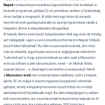
Napok
rendezvénysorozatához kapcsolódóan már korábban is
lesznek programok, például 25-én pénteken, amikor a Szabadság
téren tartják a megnyitót. A több mint egy héten át ünneplő
testvérvárosok gazdag kulturális és sportprogramokkal várják a
helyieket, illetve a településeikre látogatókat.
A helyiek, illetve a környező településeken élők egy éven át mindig
azt találgatják: vajon a soron következő Komáromi Napok fellépői
között kiket láthatnak? Az idén a szervezők kivárták, ám most
már az előadók, együttesek névsora is véglegesnek tekinthető.
Tudni kell azt is, hogy a koncerteknek az idén csak a Monostori
erőd ad otthont a déli városrészben, mivel – dr. Molnár Attila
szavait idézve – a Jókai liget már kinőtte a rendezvényt. Mivel
a
Monostori erőd
nem a belvárosban található, ezért a helyiek
április 30. és május 4. között ingyenes buszjáratot vehetnek
igénybe, amely a koppánymonostori buszforduló és a molaji
lakótelep között közlekedik majd. Az idén belépőjegyet is váltani
kell a koncertekre, ám a komáromiak kedvezményt kapnak az öt
napra szóló jegy ára számukra jelképes, 500 forint lesz.