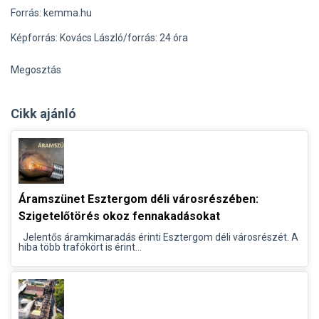
Forrás: kemma.hu
Képforrás: Kovács László/forrás: 24 óra
Megosztás
Cikk ajánló
Áramszünet Esztergom déli városrészében:
Szigetelőtörés okoz fennakadásokat
Jelentős áramkimaradás érinti Esztergom déli városrészét. A
hiba több trafókört is érint...