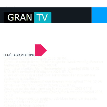
LEGÚJABB VIDEÓINK
Kis-Dunai vízállás Esztergom 2026. 08. 04.
Verbal - A tavalyi siker után idén is újra Art Week! vendég: Vereckei
András az EMC titkára 2026. 08. 04.
Szentmise a Letkési Mennybemenetel templomból 2026. 08. 02.
A 68. hídőr kiállítása Párkányban 2026. 07. 30.
25 éve ért össze újra a két part: Történelmi pillanatok a Mária
Valéria híd újjáépítéséről
Szentmise a Nagymarosi Szent Kereszt templomból 2026. 07. 26.
Verbal - vendég: Tóth József Citrom 2026.07.27.
Országos gördeszka bajnokság Esztergomban 2026.07.18.
Szentmise a Mogyorósbányai Szűz Mária Neve templomból 2026.
07. 19.
Verbal - A leghitelesebb magyar rock-blues hang tolmácsolója,
Vendég: Yerblues 2026.07.20.
Közösségek Arcai - Szőgyén