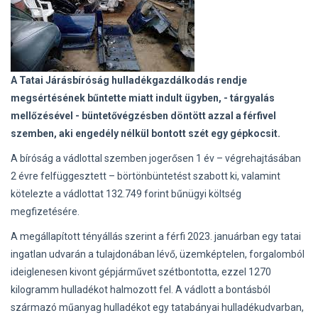
A Tatai Járásbíróság hulladékgazdálkodás rendje
megsértésének bűntette miatt indult ügyben, - tárgyalás
mellőzésével - büntetővégzésben döntött azzal a férfivel
szemben, aki engedély nélkül bontott szét egy gépkocsit.
A bíróság a vádlottal szemben jogerősen 1 év – végrehajtásában
2 évre felfüggesztett – börtönbüntetést szabott ki, valamint
kötelezte a vádlottat 132.749 forint bűnügyi költség
megfizetésére.
A megállapított tényállás szerint a férfi 2023. januárban egy tatai
ingatlan udvarán a tulajdonában lévő, üzemképtelen, forgalomból
ideiglenesen kivont gépjárművet szétbontotta, ezzel 1270
kilogramm hulladékot halmozott fel. A vádlott a bontásból
származó műanyag hulladékot egy tatabányai hulladékudvarban,