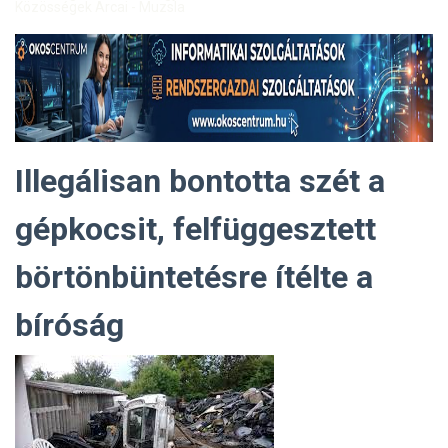
Közösségek Arcai - Muzsla
Illegálisan bontotta szét a
gépkocsit, felfüggesztett
börtönbüntetésre ítélte a
bíróság