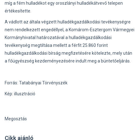
míg a fém hulladékot egy oroszlányi hulladékátvevő telepen
értékesítette.
A vádlott az általa végzett hulladékgazdálkodási tevékenységre
nem rendelkezett engedéllyel, a Komárom-Esztergom Vármegyei
Kormányhivatal határozatával a hulladékgazdálkodási
tevékenység megtiltása mellett a férfit 25.860 forint
hulladékgazdálkodási bírság megfizetésére kötelezte, mely után
a főügyészség kezdeményezésére indult meg a büntetőeljárás.
Forrás: Tatabányai Törvényszék
Kép: illusztráció
Megosztás
Cikk ajánló