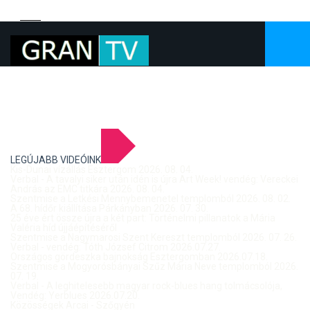
LEGÚJABB VIDEÓINK
Kis-Dunai vízállás Esztergom 2026. 08. 04.
Verbal - A tavalyi siker után idén is újra Art Week! vendég: Vereckei
András az EMC titkára 2026. 08. 04.
Szentmise a Letkési Mennybemenetel templomból 2026. 08. 02.
A 68. hídőr kiállítása Párkányban 2026. 07. 30.
25 éve ért össze újra a két part: Történelmi pillanatok a Mária
Valéria híd újjáépítéséről
Szentmise a Nagymarosi Szent Kereszt templomból 2026. 07. 26.
Verbal - vendég: Tóth József Citrom 2026.07.27.
Országos gördeszka bajnokság Esztergomban 2026.07.18.
Szentmise a Mogyorósbányai Szűz Mária Neve templomból 2026.
07. 19.
Verbal - A leghitelesebb magyar rock-blues hang tolmácsolója,
Vendég: Yerblues 2026.07.20.
Közösségek Arcai - Szőgyén