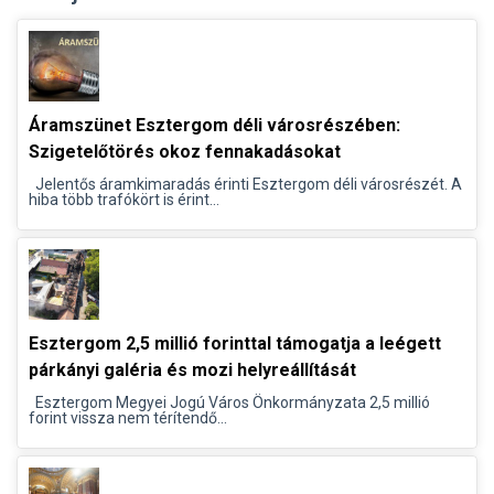
Áramszünet Esztergom déli városrészében:
Szigetelőtörés okoz fennakadásokat
Jelentős áramkimaradás érinti Esztergom déli városrészét. A
hiba több trafókört is érint...
Esztergom 2,5 millió forinttal támogatja a leégett
párkányi galéria és mozi helyreállítását
Esztergom Megyei Jogú Város Önkormányzata 2,5 millió
forint vissza nem térítendő...