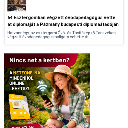
64 Esztergomban végzett óvodapedagógus vette
át diplomáját a Pázmány budapesti diplomaátadóján
Hatvannégy, az esztergomi Óvó- és Tanítóképző Tanszéken
végzett óvodapedagógus hallgató vehette át...