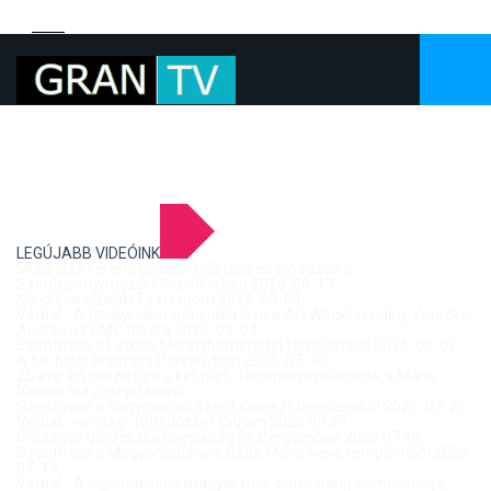
LEGÚJABB VIDEÓINK
Mujdricza Ferenc építész kiállítása és előadása a
Szentgyörgymezői Olvasókörben 2026. 06. 13.
Kis-dunai vízállás Esztergom 2026. 08. 04.
Verbal - A tavalyi siker után idén is újra Art Week! vendég: Vereckei
András az EMC titkára 2026. 08. 04.
Szentmise a Letkési Mennybemenetel templomból 2026. 08. 02.
A 68. hídőr kiállítása Párkányban 2026. 07. 30.
25 éve ért össze újra a két part: Történelmi pillanatok a Mária
Valéria híd újjáépítéséről
Szentmise a Nagymarosi Szent Kereszt templomból 2026. 07. 26.
Verbal - vendég: Tóth József Citrom 2026.07.27.
Országos gördeszka bajnokság Esztergomban 2026.07.18.
Szentmise a Mogyorósbányai Szűz Mária Neve templomból 2026.
07. 19.
Verbal - A leghitelesebb magyar rock-blues hang tolmácsolója,