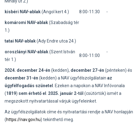
Mihály út 2.)
kisbéri NAV-ablak
(Angol kert 4.)
8:00-11:30
-
komáromi NAV-ablak
(Szabadság tér
1.)
tatai NAV-ablak
(Ady Endre utca 24.)
oroszlányi NAV-ablak
(Szent István
-
8:00-11:00
tér 1.)
2024. december 24-én
(kedden),
december 27-én
(pénteken) és
december 31-én
(kedden) a NAV ügyfélszolgálatain
az
ügyfélfogadás szünetel
. Ezeken a napokon a NAV Infóvonala
(
1819
)
sem érhető el
.
2025. január 2-től
(csütörtök) ismét a
megszokott nyitvatartással várjuk ügyfeleinket.
Az ügyfélszolgálatok címe és nyitvatartási rendje a NAV honlapján
(
https://nav.gov.hu
) tekinthető meg.