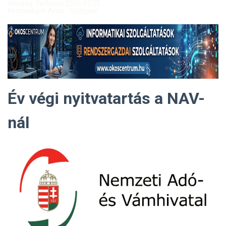
Vendég: Yerblues 2026.07.20.
Közösségek Arcai - Szőgyén
Év végi nyitvatartás a NAV-
nál