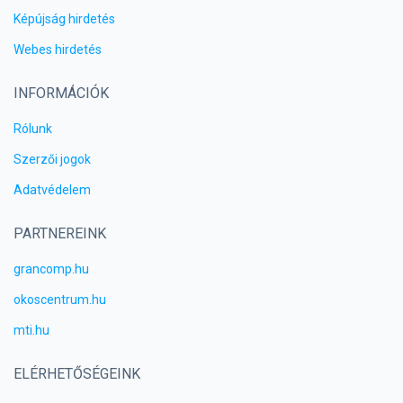
Képújság hirdetés
Webes hirdetés
INFORMÁCIÓK
Rólunk
Szerzői jogok
Adatvédelem
PARTNEREINK
grancomp.hu
okoscentrum.hu
mti.hu
ELÉRHETŐSÉGEINK