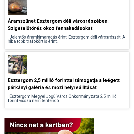
Áramszünet Esztergom déli városrészében:
Szigetelőtörés okoz fennakadásokat
Jelentős áramkimaradás érinti Esztergom déli városrészét. A
hiba több trafókört is érint...
Esztergom 2,5 millió forinttal támogatja a leégett
párkányi galéria és mozi helyreállítását
Esztergom Megyei Jogú Város Önkormányzata 2,5 millió
forint vissza nem térítendő...