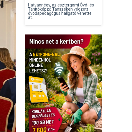
Hatvannégy, az esztergomi Óvó- és
Tanítóképző Tanszéken végzett
óvodapedagógus hallgató vehette
át...