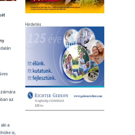
két
Hirdetés
ny
ldalán
űves
 számára
ában az
 aki a
nöke is,