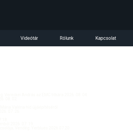
Videótár
Rólunk
Kapcsolat
dég: Vereckei András az EMC titkára 2026. 08. 04.
. 08. 02.
 Mária Valéria híd újjáépítéséről
26. 07. 26.
.18.
ból 2026. 07. 19.
csolója, Vendég: Yerblues 2026.07.20.