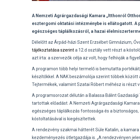
A Nemzeti Agrárgazdasági Kamara „Itthonról Ottho
esztergomi oktatási intézménybe is ellátogatott. A 
egészséges táplálkozásról, a hazai élelmiszerterme
Délelőtt az Árpád-házi Szent Erzsébet Gimnázium, Óvo
tájékoztatása szerint
a 12.d osztály vett részt a kósto
azt írta: a szervezők célja az volt, hogy felhívják a f
A programon több helyi termelő is bemutatta portékáit,
készítőkkel. A NAK beszámolója szerint többek közöt
Tejtermékek, valamint Szatai Róbert méhész is részt 
A programsorozat délután a Balassa Bálint Gazdasági 
tartottak előadást. A Nemzeti Agrárgazdasági Kamar
egészséges táplálkozás fontossága és a biztonságos, e
kóstoltatásával is kiegészítettek.
A rendezvény szakmai hátterét Süle Katalin, a kamara á
kezdeményezés ötletgazdája is. „A rendezvényen jelen