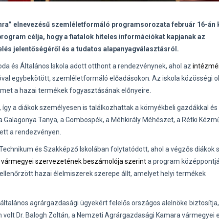
nra” elnevezésű szemléletformáló programsorozata február 16-án 
program célja, hogy a fiatalok hiteles információkat kapjanak az
lés jelentőségéről és a tudatos alapanyagválasztásról.
da és Általános Iskola adott otthont a rendezvénynek, ahol az
intézmé
lóval egybekötött, szemléletformáló előadásokon. Az iskola közösségi o
igyelmet a hazai termékek fogyasztásának előnyeire.
 így a diákok személyesen is találkozhattak a környékbeli gazdákkal és
t a Galagonya Tanya, a Gombospék, a Méhkirály Méhészet, a Rétki Kézm
vett a rendezvényen.
Technikum és Szakképző Iskolában folytatódott, ahol a végzős diákok
a
vármegyei szervezetének beszámolója szerint
a program középpontj
llenőrzött hazai élelmiszerek szerepe állt, amelyet helyi termékek
ltalános agrárgazdasági ügyekért felelős országos alelnöke biztosítja,
 volt Dr. Balogh Zoltán, a Nemzeti Agrárgazdasági Kamara vármegyei el