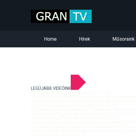
Home
Hírek
Műsoraink
LEGÚJABB VIDEÓINK
Kis-Dunai vízállás Esztergom 2026. 08. 04.
Verbal - A tavalyi siker után idén is újra Art Week! ven
Szentmise a Letkési Mennybemenetel templomból 2026
A 68. hídőr kiállítása Párkányban 2026. 07. 30.
25 éve ért össze újra a két part: Történelmi pillanatok a
Szentmise a Nagymarosi Szent Kereszt templomból 20
Verbal - vendég: Tóth József Citrom 2026.07.27.
Országos gördeszka bajnokság Esztergomban 2026.07
Szentmise a Mogyorósbányai Szűz Mária Neve templom
Verbal - A leghitelesebb magyar rock-blues hang tolmá
Közösségek Arcai - Szőgyén