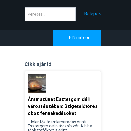
Keresés
Belépés
Élő műsor
Cikk ajánló
Áramszünet Esztergom déli
városrészében: Szigetelőtörés
okoz fennakadásokat
Jelentős áramkimaradás érinti
Esztergom déli városrészét. A hiba
több trafókört is érint...