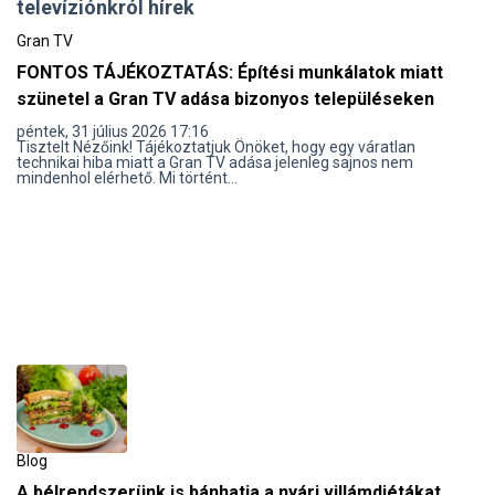
televíziónkról hírek
Gran TV
FONTOS TÁJÉKOZTATÁS: Építési munkálatok miatt
szünetel a Gran TV adása bizonyos településeken
péntek, 31 július 2026 17:16
Tisztelt Nézőink! Tájékoztatjuk Önöket, hogy egy váratlan
technikai hiba miatt a Gran TV adása jelenleg sajnos nem
mindenhol elérhető. Mi történt...
Blog
A bélrendszerünk is bánhatja a nyári villámdiétákat