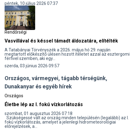
péntek, 10 július 2026 07:37
Rendőrségi
Vasvillával és késsel támadt áldozatára, elítélték
A Tatabányai Törvényszék a 2026. május hó 29. napján
megtartott előkészítő ülésen hozott ítéletet azzal az esztergomi
férfivel szemben, aki egy...
szerda, 03 június 2026 09:57
Országos, vármegyei, tágabb térségünk,
Dunakanyar és egyéb hírek
Országos
Életbe lép az I. fokú vízkorlátozás
szombat, 01 augusztus 2026 07:18
Szükségessé vált az ország minden településén (legalább) az I.
fokú vízkorlátozás, amelyet a jelenlegi hidrometeorológiai
előrejelzések, a...