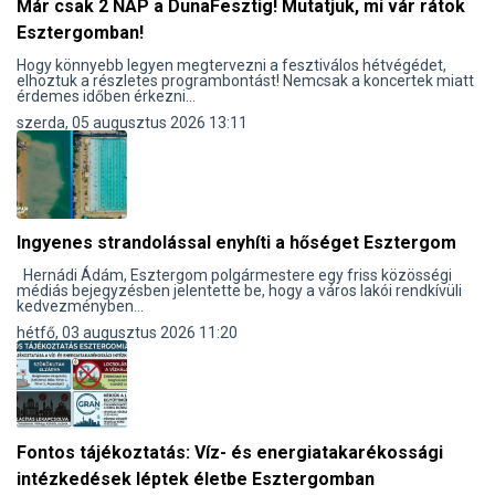
Már csak 2 NAP a DunaFesztig! Mutatjuk, mi vár rátok
Esztergomban!
Hogy könnyebb legyen megtervezni a fesztiválos hétvégédet,
elhoztuk a részletes programbontást! Nemcsak a koncertek miatt
érdemes időben érkezni...
szerda, 05 augusztus 2026 13:11
Ingyenes strandolással enyhíti a hőséget Esztergom
Hernádi Ádám, Esztergom polgármestere egy friss közösségi
médiás bejegyzésben jelentette be, hogy a város lakói rendkívüli
kedvezményben...
hétfő, 03 augusztus 2026 11:20
Fontos tájékoztatás: Víz- és energiatakarékossági
intézkedések léptek életbe Esztergomban