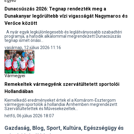
Egyéb
Dunacsúszás 2026: Tegnap rendezték meg a
Dunakanyar legőrültebb vízi vigasságát Nagymaros és
Verőce között
A nyár egyik legkülönlegesebb és leglátványosabb szabadtéri
programja, a hatodik alkalommal megrendezett Dunacsúszás
tegnap ismét óriási...
vasárnap, 12 július 2026 11:16
Vármegyei
Remekeltek vármegyénk szervátültetett sportolói
Hollandiában
Kiemelkedő eredményeket értek el a Komárom-Esztergom
vármegyei sportolók a hollandiai Arnhemben megrendezett
Szervátültetettek és Művesekezeltek...
hétfő, 06 július 2026 18:07
Gazdaság, Blog, Sport, Kultúra, Egészségügy és