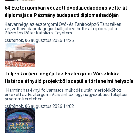
64 Esztergomban végzett óvodapedagógus vette át
diplomáját a Pázmány budapesti diplomaátadóján
Hatvannégy, az esztergomi Óvó- és Tanítóképző Tanszéken
végzett óvodapedagógus hallgató vehette át diplomáját a
Pázmány Péter Katolikus Egyetem...
csütörtök, 06 augusztus 2026 14:25
Teljes körűen megújul az Esztergomi Várszínház:
Határon átnyúló projektből szépül a történelmi helyszín
Harminchat évnyi folyamatos működés után mérföldkőhöz
érkezett az Esztergomi Várszínház: egy nagyszabású felújítási
program keretében...
csütörtök, 06 augusztus 2026 14:02