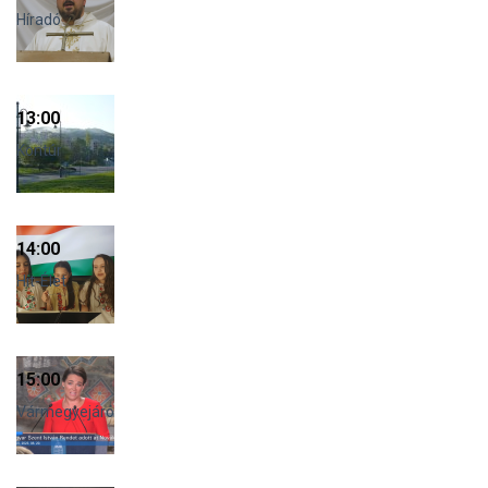
Híradó
13:00
Kontúr
14:00
Hit-Élet
15:00
Vármegyejáró