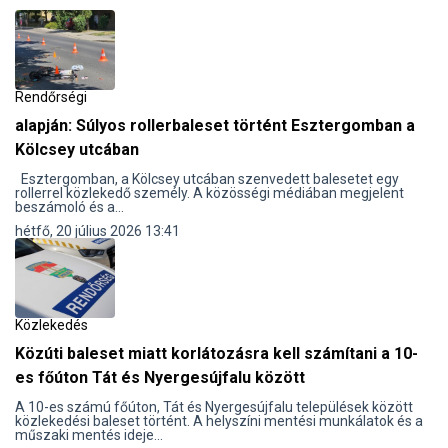
Rendőrségi
alapján: Súlyos rollerbaleset történt Esztergomban a
Kölcsey utcában
Esztergomban, a Kölcsey utcában szenvedett balesetet egy
rollerrel közlekedő személy. A közösségi médiában megjelent
beszámoló és a...
hétfő, 20 július 2026 13:41
Közlekedés
Közúti baleset miatt korlátozásra kell számítani a 10-
es főúton Tát és Nyergesújfalu között
​A 10-es számú főúton, Tát és Nyergesújfalu települések között
közlekedési baleset történt. A helyszíni mentési munkálatok és a
műszaki mentés ideje...