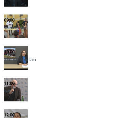
09:00
Vármegyejáró
10:00
Szemtől-Szemben
11:00
Kult
12:00