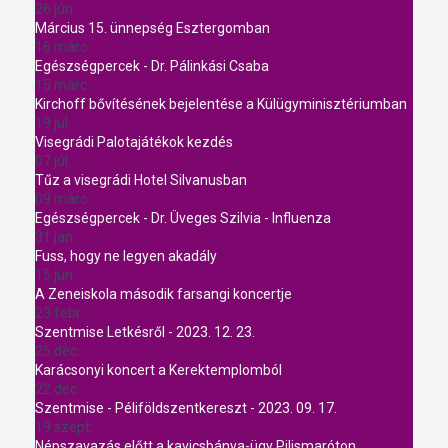
26 jún.
Március 15. ünnepség Esztergomban
16 márc.
Egészségpercek - Dr. Pálinkási Csaba
15 márc.
Kirchoff bővítésének bejelentése a Külügyminisztériumban
19 júl.
Visegrádi Palotajátékok kezdés
07 júl.
Tűz a visegrádi Hotel Silvanusban
09 márc.
Egészségpercek - Dr. Üveges Szilvia - Influenza
31 jan.
Fuss, hogy ne legyen akadály
15 jún.
A Zeneiskola második farsangi koncertje
23 febr.
Szentmise Letkésről - 2023. 12. 23.
25 dec.
Karácsonyi koncert a Kerektemplomból
22 dec.
Szentmise - Péliföldszentkereszt - 2023. 09. 17.
19 szept.
Népszavazás előtt a kavicsbánya-ügy Pilismaróton