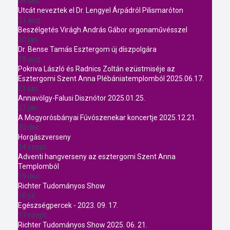
04 dec.
Utcát neveztek el Dr. Lengyel Árpádról Pilismaróton
21 aug.
Beszélgetés Virágh András Gábor orgonaművésszel
20 jan.
Dr. Bense Tamás Esztergom új díszpolgára
19 aug.
Pokriva László és Radnics Zoltán ezüstmiséje az
Esztergomi Szent Anna Plébániatemplomból 2025.06.17.
21 jún.
Annavölgy-Falusi Disznótor 2025.01.25.
27 jan.
A Mogyorósbányai Fúvószenekar koncertje 2025.12.21.
30 dec.
Horgászverseny
14 szept.
Adventi hangverseny az esztergomi Szent Anna
Templomból
19 dec.
Richter Tudományos Show
10 júl.
Egészségpercek - 2023. 09. 17.
17 szept.
Richter Tudományos Show 2025. 06. 21.