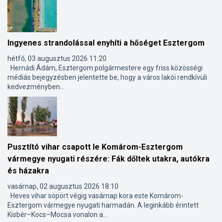
Ingyenes strandolással enyhíti a hőséget Esztergom
hétfő, 03 augusztus 2026 11:20
Hernádi Ádám, Esztergom polgármestere egy friss közösségi
médiás bejegyzésben jelentette be, hogy a város lakói rendkívüli
kedvezményben...
Pusztító vihar csapott le Komárom-Esztergom
vármegye nyugati részére: Fák dőltek utakra, autókra
és házakra
vasárnap, 02 augusztus 2026 18:10
Heves vihar söpört végig vasárnap kora este Komárom-
Esztergom vármegye nyugati harmadán. A leginkább érintett
Kisbér–Kocs–Mocsa vonalon a...