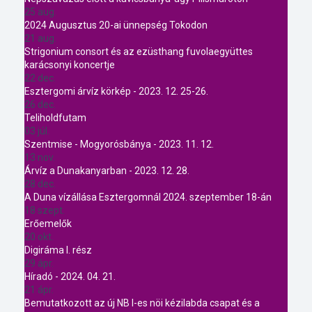
25 aug.
2024 Augusztus 20-ai ünnepség Tokodon
21 aug.
Strigonium consort és az ezüsthang fuvolaegyüttes
karácsonyi koncertje
22 dec.
Esztergomi árvíz körkép - 2023. 12. 25-26.
26 dec.
Teliholdfutam
03 júl.
Szentmise - Mogyorósbánya - 2023. 11. 12.
13 nov.
Árvíz a Dunakanyarban - 2023. 12. 28.
28 dec.
A Duna vízállása Esztergomnál 2024. szeptember 18-án
18 szept.
Erőemelők
20 okt.
Digiráma I. rész
29 ápr.
Híradó - 2024. 04. 21.
21 ápr.
Bemutatkozott az új NB I-es nöi kézilabda csapat és a