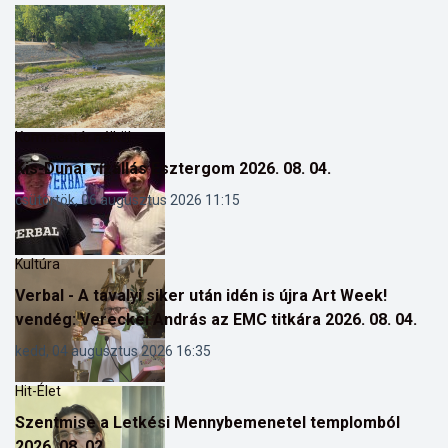
Kommentár nélkül
Kis-Dunai vízállás Esztergom 2026. 08. 04.
csütörtök, 06 augusztus 2026 11:15
Kultúra
Verbal - A tavalyi siker után idén is újra Art Week!
vendég: Vereckei András az EMC titkára 2026. 08. 04.
kedd, 04 augusztus 2026 16:35
Hit-Élet
Szentmise a Letkési Mennybemenetel templomból
2026. 08. 02.