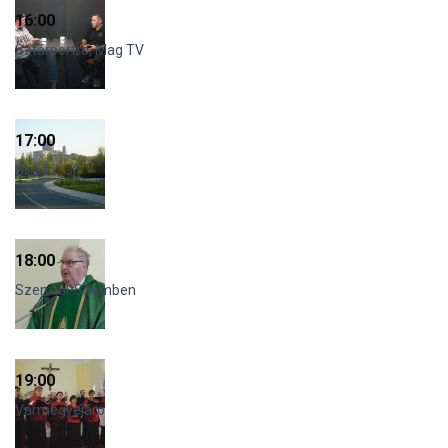
16:00
Sztárportré, Mag TV
17:00
Híradó
18:00
Szemtől-Szemben
19:00
Vármegyejáró