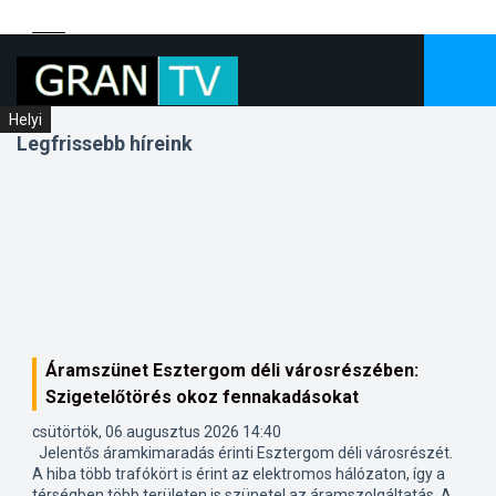
Helyi
Helyi
Helyi
Legfrissebb híreink
Áramszünet Esztergom déli városrészében:
Szigetelőtörés okoz fennakadásokat
csütörtök, 06 augusztus 2026 14:40
Jelentős áramkimaradás érinti Esztergom déli városrészét.
A hiba több trafókört is érint az elektromos hálózaton, így a
térségben több területen is szünetel az áramszolgáltatás. A