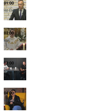
01:00
Hit-Élet
02:00
Kult
03:00
Kontúr
04:00
Hit-Élet