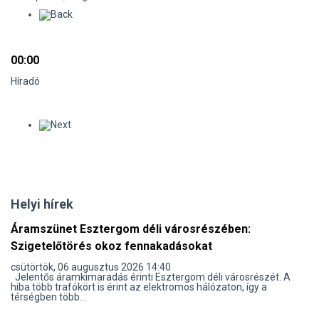
00:00
Híradó
Helyi hírek
Áramszünet Esztergom déli városrészében:
Szigetelőtörés okoz fennakadásokat
csütörtök, 06 augusztus 2026 14:40
Jelentős áramkimaradás érinti Esztergom déli városrészét. A
hiba több trafókört is érint az elektromos hálózaton, így a
térségben több...