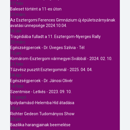
07 febr.
Baleset történt a 11-es úton
27 márc.
Az Esztergomi Ferences Gimnázium új épületszárnyának
avatási ünnepsége 2024.10.04.
06 okt.
Tragédiába fulladt a 11. Esztergom-Nyerges Rally
20 márc.
Egészségpercek - Dr. Üveges Szilvia - Tél
15 jan.
Komárom-Esztergom vármegyei Svábbál - 2024. 02. 10.
21 febr.
Tűzvész pusztít Esztergomnál - 2025. 04. 04.
04 ápr.
Egészségpercek - Dr. Jánosi Olivér
14 febr.
Szentmise - Letkés - 2023. 09. 10.
11 szept.
Ipolydamásd-Helemba Híd átadása
28 júl.
Richter Gedeon Tudományos Show
25 jún.
Bazilika harangjainak beemelése