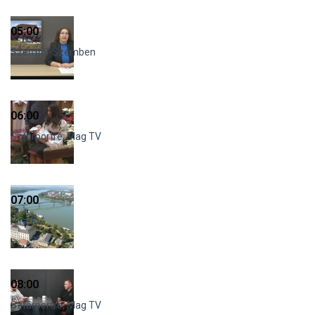
05:00
Szemtől-Szemben
06:00
Sztárportré, Mag TV
07:00
Híradó
08:00
Sztárportré, Mag TV