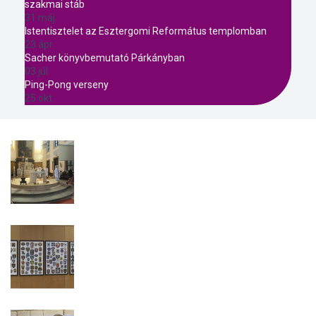
szakmai stáb
31 máj.
Istentisztelet az Esztergomi Református templomban
23 ápr.
Sacher könyvbemutató Párkányban
03 júl.
Ping-Pong verseny
25 okt.