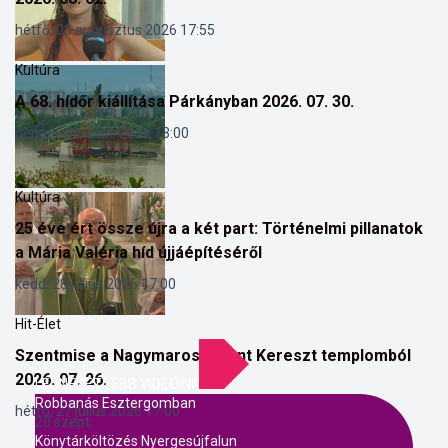
hétfő, 03 augusztus 2026 17:55
Kultúra
A 68. hídőr kiállítása Párkányban 2026. 07. 30.
péntek, 31 július 2026 13:00
Kultúra
25 éve ért össze újra a két part: Történelmi pillanatok
a Mária Valéria híd újjáépítéséről
kedd, 28 július 2026 17:00
Hit-Élet
Szentmise a Nagymarosi Szent Kereszt templomból
2026. 07. 26.
LEGNÉZETTEBB VIDEÓINK
Robbanás Esztergomban
hétfő, 27 július 2026 17:00
20 szept.
Könytárköltözés Nyergesújfalun