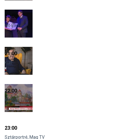
20:00
Hit-Élet
21:00
Kult
22:00
Kontúr
23:00
Sztárportré, Mag TV