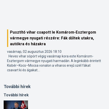
Pusztító vihar csapott le Komárom-Esztergom
vármegye nyugati részére: Fák dőltek utakra,
autókra és házakra
vasárnap, 02 augusztus 2026 18:10
Heves vihar söpört végig vasárnap kora este Komárom-
Esztergom vármegye nyugati harmadán. A leginkább érintett
Kisbér–Kocs–Mocsa vonalon a viharos erejű szél fákat
csavart ki és ágakat...
További hírek
További hírek