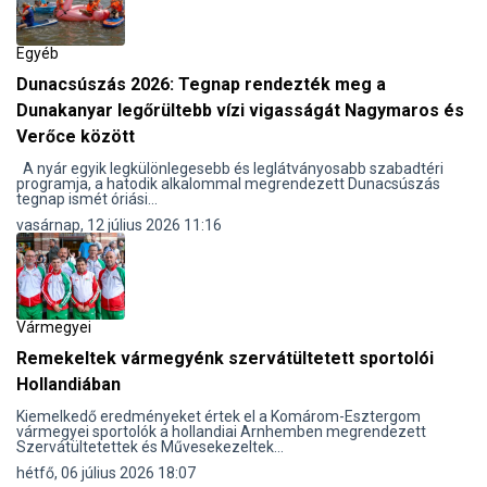
Egyéb
Dunacsúszás 2026: Tegnap rendezték meg a
Dunakanyar legőrültebb vízi vigasságát Nagymaros és
Verőce között
A nyár egyik legkülönlegesebb és leglátványosabb szabadtéri
programja, a hatodik alkalommal megrendezett Dunacsúszás
tegnap ismét óriási...
vasárnap, 12 július 2026 11:16
Vármegyei
Remekeltek vármegyénk szervátültetett sportolói
Hollandiában
Kiemelkedő eredményeket értek el a Komárom-Esztergom
vármegyei sportolók a hollandiai Arnhemben megrendezett
Szervátültetettek és Művesekezeltek...
hétfő, 06 július 2026 18:07