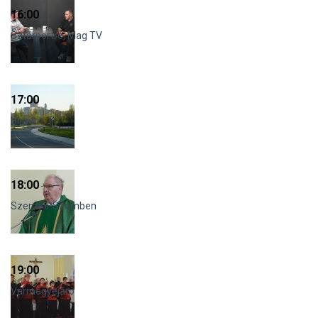
16:00
Sztárportré, Mag TV
17:00
Híradó
18:00
Szemtől-Szemben
19:00
Vármegyejáró