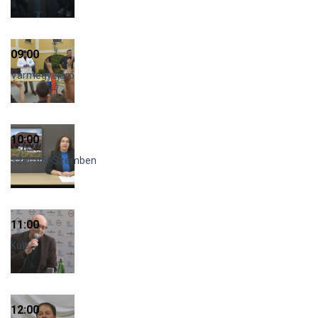
09:00
Vármegyejáró
10:00
Szemtől-Szemben
11:00
Kult
12:00