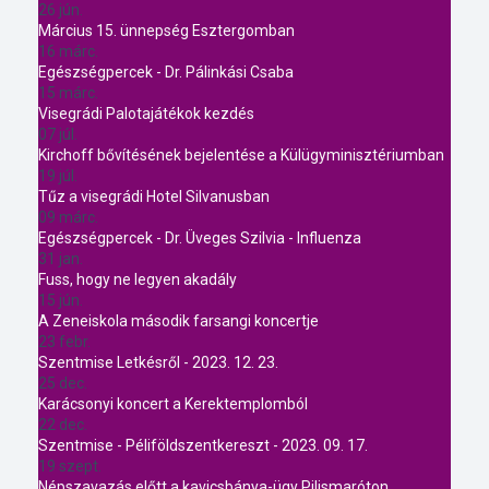
26 jún.
Március 15. ünnepség Esztergomban
16 márc.
Egészségpercek - Dr. Pálinkási Csaba
15 márc.
Visegrádi Palotajátékok kezdés
07 júl.
Kirchoff bővítésének bejelentése a Külügyminisztériumban
19 júl.
Tűz a visegrádi Hotel Silvanusban
09 márc.
Egészségpercek - Dr. Üveges Szilvia - Influenza
31 jan.
Fuss, hogy ne legyen akadály
15 jún.
A Zeneiskola második farsangi koncertje
23 febr.
Szentmise Letkésről - 2023. 12. 23.
25 dec.
Karácsonyi koncert a Kerektemplomból
22 dec.
Szentmise - Péliföldszentkereszt - 2023. 09. 17.
19 szept.
Népszavazás előtt a kavicsbánya-ügy Pilismaróton