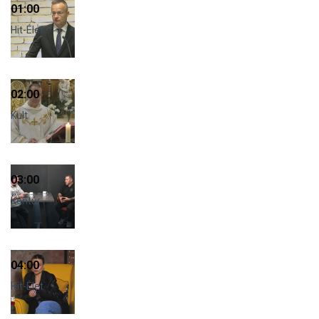
01:00
Hit-Élet
02:00
Kult
03:00
Kontúr
04:00
Hit-Élet