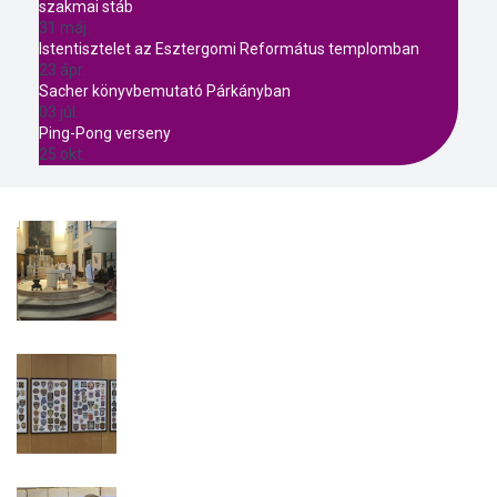
szakmai stáb
31 máj.
Istentisztelet az Esztergomi Református templomban
23 ápr.
Sacher könyvbemutató Párkányban
03 júl.
Ping-Pong verseny
25 okt.