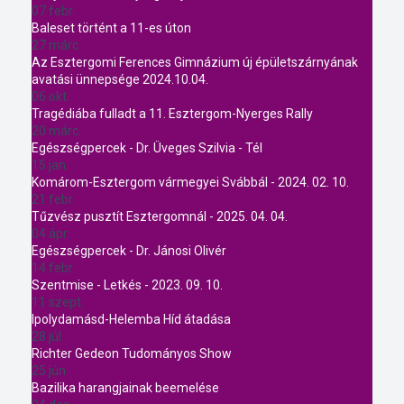
07 febr.
Baleset történt a 11-es úton
27 márc.
Az Esztergomi Ferences Gimnázium új épületszárnyának
avatási ünnepsége 2024.10.04.
06 okt.
Tragédiába fulladt a 11. Esztergom-Nyerges Rally
20 márc.
Egészségpercek - Dr. Üveges Szilvia - Tél
15 jan.
Komárom-Esztergom vármegyei Svábbál - 2024. 02. 10.
21 febr.
Tűzvész pusztít Esztergomnál - 2025. 04. 04.
04 ápr.
Egészségpercek - Dr. Jánosi Olivér
14 febr.
Szentmise - Letkés - 2023. 09. 10.
11 szept.
Ipolydamásd-Helemba Híd átadása
28 júl.
Richter Gedeon Tudományos Show
25 jún.
Bazilika harangjainak beemelése