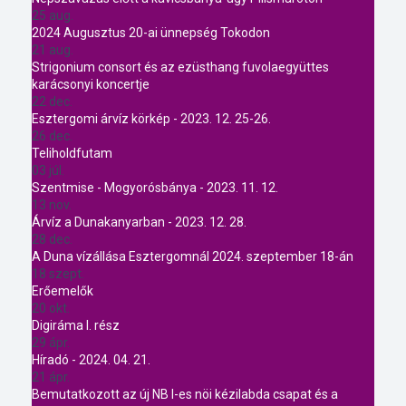
25 aug.
2024 Augusztus 20-ai ünnepség Tokodon
21 aug.
Strigonium consort és az ezüsthang fuvolaegyüttes
karácsonyi koncertje
22 dec.
Esztergomi árvíz körkép - 2023. 12. 25-26.
26 dec.
Teliholdfutam
03 júl.
Szentmise - Mogyorósbánya - 2023. 11. 12.
13 nov.
Árvíz a Dunakanyarban - 2023. 12. 28.
28 dec.
A Duna vízállása Esztergomnál 2024. szeptember 18-án
18 szept.
Erőemelők
20 okt.
Digiráma I. rész
29 ápr.
Híradó - 2024. 04. 21.
21 ápr.
Bemutatkozott az új NB I-es nöi kézilabda csapat és a