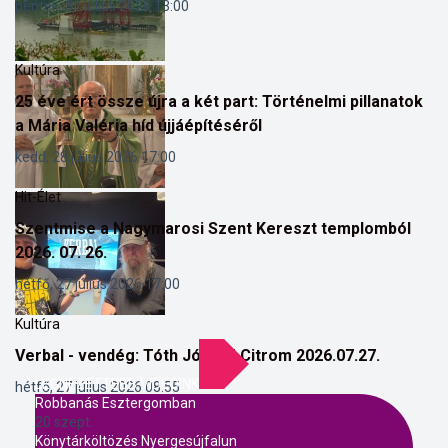
péntek, 31 július 2026 13:00
Kultúra
25 éve ért össze újra a két part: Történelmi pillanatok
a Mária Valéria híd újjáépítéséről
kedd, 28 július 2026 17:00
Hit-Élet
Szentmise a Nagymarosi Szent Kereszt templomból
2026. 07. 26.
hétfő, 27 július 2026 17:00
Kultúra
Verbal - vendég: Tóth József Citrom 2026.07.27.
LEGNÉZETTEBB VIDEÓINK
hétfő, 27 július 2026 08:55
Robbanás Esztergomban
20 szept.
Könytárköltözés Nyergesújfalun