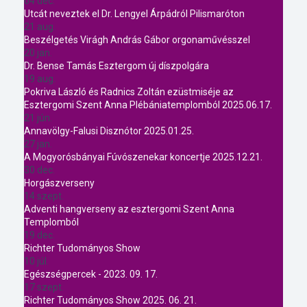
04 dec.
Utcát neveztek el Dr. Lengyel Árpádról Pilismaróton
21 aug.
Beszélgetés Virágh András Gábor orgonaművésszel
20 jan.
Dr. Bense Tamás Esztergom új díszpolgára
19 aug.
Pokriva László és Radnics Zoltán ezüstmiséje az
Esztergomi Szent Anna Plébániatemplomból 2025.06.17.
21 jún.
Annavölgy-Falusi Disznótor 2025.01.25.
27 jan.
A Mogyorósbányai Fúvószenekar koncertje 2025.12.21.
30 dec.
Horgászverseny
14 szept.
Adventi hangverseny az esztergomi Szent Anna
Templomból
19 dec.
Richter Tudományos Show
10 júl.
Egészségpercek - 2023. 09. 17.
17 szept.
Richter Tudományos Show 2025. 06. 21.