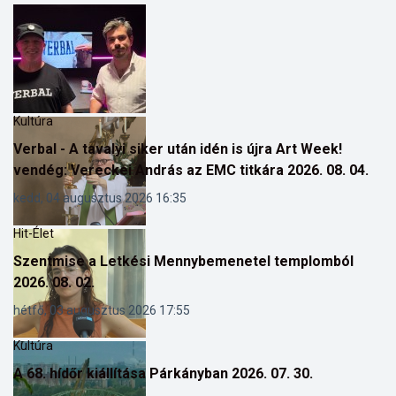
Kultúra
Verbal - A tavalyi siker után idén is újra Art Week!
vendég: Vereckei András az EMC titkára 2026. 08. 04.
kedd, 04 augusztus 2026 16:35
Hit-Élet
Szentmise a Letkési Mennybemenetel templomból
2026. 08. 02.
hétfő, 03 augusztus 2026 17:55
Kultúra
A 68. hídőr kiállítása Párkányban 2026. 07. 30.