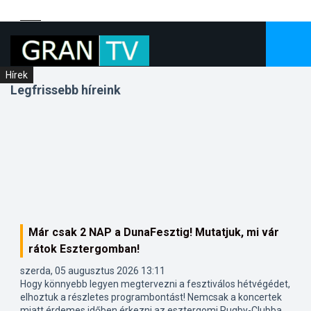
Helyi
Helyi
Hírek
Legfrissebb híreink
Már csak 2 NAP a DunaFesztig! Mutatjuk, mi vár
rátok Esztergomban!
szerda, 05 augusztus 2026 13:11
Hogy könnyebb legyen megtervezni a fesztiválos hétvégédet,
elhoztuk a részletes programbontást! Nemcsak a koncertek
miatt érdemes időben érkezni az esztergomi Rugby-Clubba,