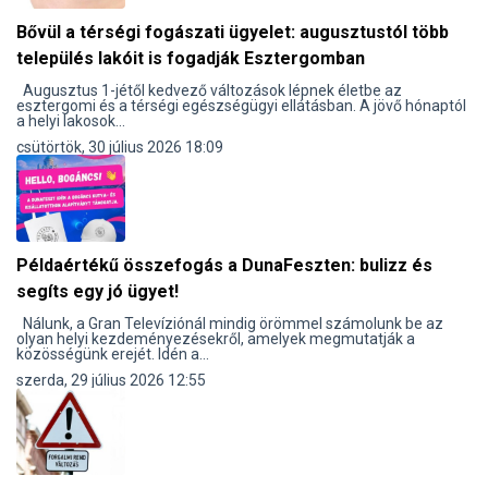
Bővül a térségi fogászati ügyelet: augusztustól több
település lakóit is fogadják Esztergomban
Augusztus 1-jétől kedvező változások lépnek életbe az
esztergomi és a térségi egészségügyi ellátásban. A jövő hónaptól
a helyi lakosok...
csütörtök, 30 július 2026 18:09
Példaértékű összefogás a DunaFeszten: bulizz és
segíts egy jó ügyet!
Nálunk, a Gran Televíziónál mindig örömmel számolunk be az
olyan helyi kezdeményezésekről, amelyek megmutatják a
közösségünk erejét. Idén a...
szerda, 29 július 2026 12:55