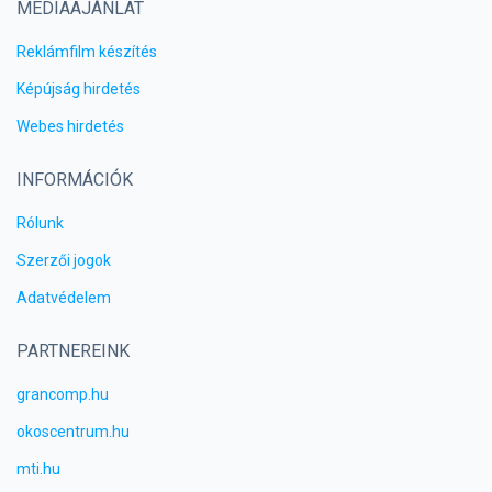
MÉDIAAJÁNLAT
Reklámfilm készítés
Képújság hirdetés
Webes hirdetés
INFORMÁCIÓK
Rólunk
Szerzői jogok
Adatvédelem
PARTNEREINK
grancomp.hu
okoscentrum.hu
mti.hu