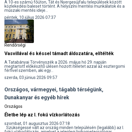
​A 10-es számú főúton, Tát és Nyergesújfalu települések között
közlekedési baleset történt. A helyszíni mentési munkálatok és a
műszaki mentés ideje...
péntek, 10 július 2026 07:37
Rendőrségi
Vasvillával és késsel támadt áldozatára, elítélték
A Tatabányai Törvényszék a 2026. május hó 29. napján
megtartott előkészítő ülésen hozott ítéletet azzal az esztergomi
férfivel szemben, aki egy...
szerda, 03 június 2026 09:57
Országos, vármegyei, tágabb térségünk,
Dunakanyar és egyéb hírek
Országos
Életbe lép az I. fokú vízkorlátozás
szombat, 01 augusztus 2026 07:18
Szükségessé vált az ország minden településén (legalább) az I.
fokú vízkorlátozás, amelyet a jelenlegi hidrometeorológiai