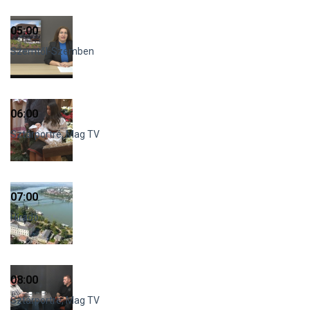
05:00
Szemtől-Szemben
06:00
Sztárportré, Mag TV
07:00
Híradó
08:00
Sztárportré, Mag TV