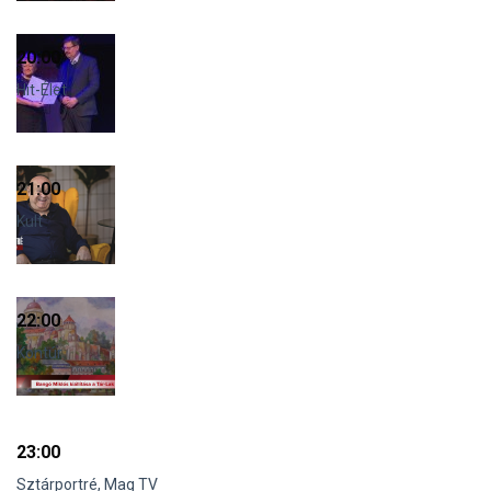
20:00
Hit-Élet
21:00
Kult
22:00
Kontúr
23:00
Sztárportré, Mag TV