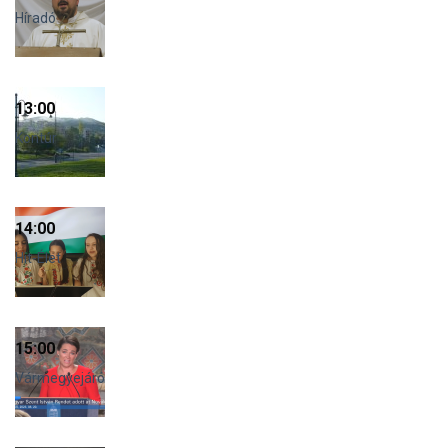
Híradó
13:00
Kontúr
14:00
Hit-Élet
15:00
Vármegyejáró