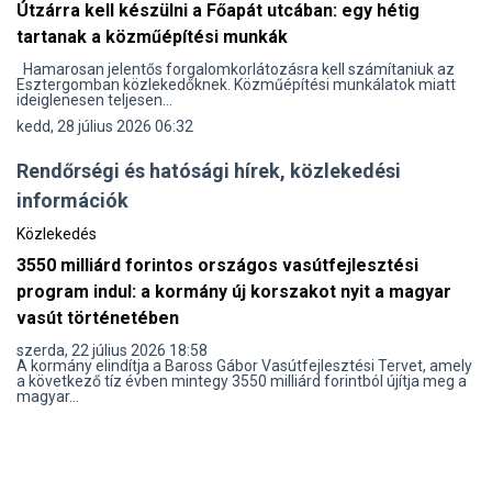
Útzárra kell készülni a Főapát utcában: egy hétig
tartanak a közműépítési munkák
Hamarosan jelentős forgalomkorlátozásra kell számítaniuk az
Esztergomban közlekedőknek. Közműépítési munkálatok miatt
ideiglenesen teljesen...
kedd, 28 július 2026 06:32
Rendőrségi és hatósági hírek, közlekedési
információk
Közlekedés
3550 milliárd forintos országos vasútfejlesztési
program indul: a kormány új korszakot nyit a magyar
vasút történetében
szerda, 22 július 2026 18:58
A kormány elindítja a Baross Gábor Vasútfejlesztési Tervet, amely
a következő tíz évben mintegy 3550 milliárd forintból újítja meg a
magyar...