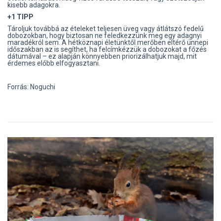
kisebb adagokra.
+1 TIPP
Tároljuk továbbá az ételeket teljesen üveg vagy átlátszó fedelű
dobozokban, hogy biztosan ne feledkezzünk meg egy adagnyi
maradékról sem. A hétköznapi életünktől merőben eltérő ünnepi
időszakban az is segíthet, ha felcímkézzük a dobozokat a főzés
dátumával – ez alapján könnyebben priorizálhatjuk majd, mit
érdemes előbb elfogyasztani.
Forrás: Noguchi