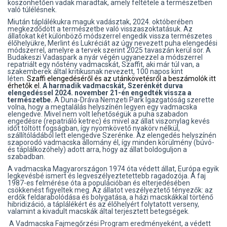
köszönhetően vadak maradtak, amely feltétele a természetben
való túlélésnek.
Miután táplálékukra maguk vadásztak, 2024. októberében
megkezdődött a természetbe való visszaszoktatásuk. Az
állatokat két különböző módszerrel engedik vissza természetes
élőhelyükre, Merlint és Lukréciát az úgy nevezett puha elengedési
módszerrel, amelyre a tervek szerint 2025 tavaszán kerül sor. A
Budakeszi Vadaspark a nyár végén ugyanezzel a módszerrel
repatriált egy nőstény vadmacskát, Szaffit, aki már túl van, a
szakemberek által kritikusnak nevezett, 100 napos kint
léten.
Szaffi elengedéséről és az utánkövetésről a beszámolók itt
érhetők el.
A harmadik vadmacskát, Szerénkét durva
elengedéssel 2024. november 21-én engedték vissza a
természetbe.
A Duna-Dráva Nemzeti Park Igazgatóság szerette
volna, hogy a megtalálás helyszínén legyen egy vadmacska
elengedve. Mivel nem volt lehetőségük a puha szabadon
engedésre (repatriáló ketrec) és mivel az állat viszonylag kevés
időt töltött fogságban, így nyomkövető nyakörv nélkül,
szállítóládából lett elengedve Szerénke. Az elengedés helyszínén
szaporodó vadmacska állomány él, így minden körülmény (búvó-
és táplálkozóhely) adott arra, hogy az állat boldoguljon a
szabadban.
A vadmacska Magyarországon 1974 óta védett állat, Európa egyik
legkevésbé ismert és legveszélyeztetettebb ragadozója. A faj
1987-es felmérése óta a populációban és elterjedésében
csökkenést figyeltek meg. Az állatot veszélyeztető tényezők: az
erdők feldarabolódása és bolygatása, a házi macskákkal történő
hibridizáció, a táplálékért és az élőhelyért folytatott verseny,
valamint a kivadult macskák által terjesztett betegségek.
A Vadmacska Fajmegőrzési Program eredményeként, a védett