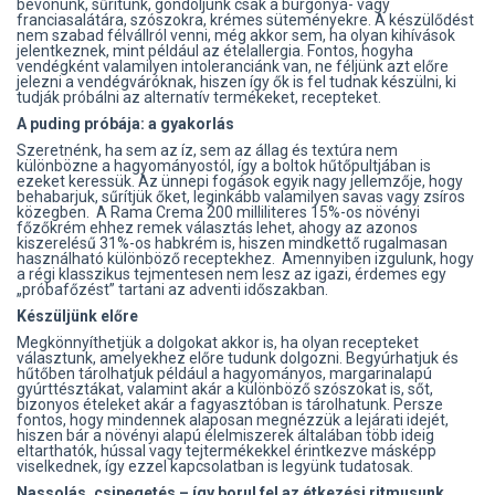
bevonunk, sűrítünk, gondoljunk csak a burgonya- vagy
franciasalátára, szószokra, krémes süteményekre. A készülődést
nem szabad félvállról venni, még akkor sem, ha olyan kihívások
jelentkeznek, mint például az ételallergia. Fontos, hogyha
vendégként valamilyen intoleranciánk van, ne féljünk azt előre
jelezni a vendégváróknak, hiszen így ők is fel tudnak készülni, ki
tudják próbálni az alternatív termékeket, recepteket.
A puding próbája: a gyakorlás
Szeretnénk, ha sem az íz, sem az állag és textúra nem
különbözne a hagyományostól, így a boltok hűtőpultjában is
ezeket keressük. Az ünnepi fogások egyik nagy jellemzője, hogy
behabarjuk, sűrítjük őket, leginkább valamilyen savas vagy zsíros
közegben. A Rama Crema 200 milliliteres 15%-os növényi
főzőkrém ehhez remek választás lehet, ahogy az azonos
kiszerelésű 31%-os habkrém is, hiszen mindkettő rugalmasan
használható különböző receptekhez. Amennyiben izgulunk, hogy
a régi klasszikus tejmentesen nem lesz az igazi, érdemes egy
„próbafőzést” tartani az adventi időszakban.
Készüljünk előre
Megkönnyíthetjük a dolgokat akkor is, ha olyan recepteket
választunk, amelyekhez előre tudunk dolgozni. Begyúrhatjuk és
hűtőben tárolhatjuk például a hagyományos, margarinalapú
gyúrttésztákat, valamint akár a különböző szószokat is, sőt,
bizonyos ételeket akár a fagyasztóban is tárolhatunk. Persze
fontos, hogy mindennek alaposan megnézzük a lejárati idejét,
hiszen bár a növényi alapú élelmiszerek általában több ideig
eltarthatók, hússal vagy tejtermékekkel érintkezve másképp
viselkednek, így ezzel kapcsolatban is legyünk tudatosak.
Nassolás, csipegetés – így borul fel az étkezési ritmusunk