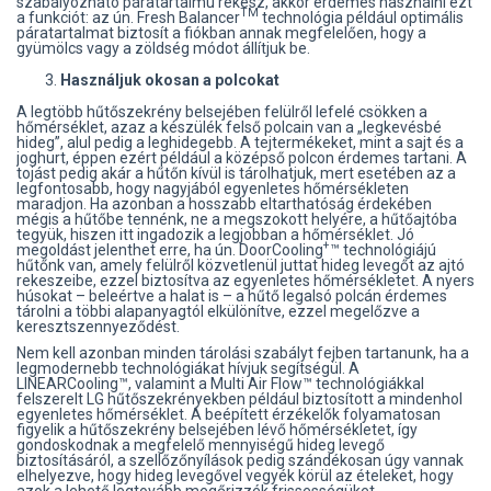
szabályozható páratartalmú rekesz, akkor érdemes használni ezt
TM
a funkciót: az ún. Fresh Balancer
technológia például optimális
páratartalmat biztosít a fiókban annak megfelelően, hogy a
gyümölcs vagy a zöldség módot állítjuk be.
Használjuk okosan a polcokat
A legtöbb hűtőszekrény belsejében felülről lefelé csökken a
hőmérséklet, azaz a készülék felső polcain van a „legkevésbé
hideg”, alul pedig a leghidegebb. A tejtermékeket, mint a sajt és a
joghurt, éppen ezért például a középső polcon érdemes tartani. A
tojást pedig akár a hűtőn kívül is tárolhatjuk, mert esetében az a
legfontosabb, hogy nagyjából egyenletes hőmérsékleten
maradjon. Ha azonban a hosszabb eltarthatóság érdekében
mégis a hűtőbe tennénk, ne a megszokott helyére, a hűtőajtóba
tegyük, hiszen itt ingadozik a legjobban a hőmérséklet. Jó
+
megoldást jelenthet erre, ha ún. DoorCooling
™ technológiájú
hűtőnk van, amely felülről közvetlenül juttat hideg levegőt az ajtó
rekeszeibe, ezzel biztosítva az egyenletes hőmérsékletet. A nyers
húsokat – beleértve a halat is – a hűtő legalsó polcán érdemes
tárolni a többi alapanyagtól elkülönítve, ezzel megelőzve a
keresztszennyeződést.
Nem kell azonban minden tárolási szabályt fejben tartanunk, ha a
legmodernebb technológiákat hívjuk segítségül. A
LINEARCooling™, valamint a Multi Air Flow™ technológiákkal
felszerelt LG hűtőszekrényekben például biztosított a mindenhol
egyenletes hőmérséklet. A beépített érzékelők folyamatosan
figyelik a hűtőszekrény belsejében lévő hőmérsékletet, így
gondoskodnak a megfelelő mennyiségű hideg levegő
biztosításáról, a szellőzőnyílások pedig szándékosan úgy vannak
elhelyezve, hogy hideg levegővel vegyék körül az ételeket, hogy
azok a lehető legtovább megőrizzék frissességüket.