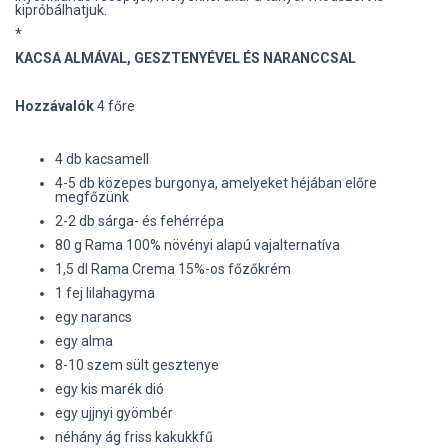
kipróbálhatjuk.
*
KACSA ALMÁVAL, GESZTENYÉVEL ÉS NARANCCSAL
Hozzávalók
4 főre
4 db kacsamell
4-5 db közepes burgonya, amelyeket héjában előre
megfőzünk
2-2 db sárga- és fehérrépa
80 g Rama 100% növényi alapú vajalternatíva
1,5 dl Rama Crema 15%-os főzőkrém
1 fej lilahagyma
egy narancs
egy alma
8-10 szem sült gesztenye
egy kis marék dió
egy ujjnyi gyömbér
néhány ág friss kakukkfű