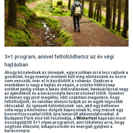
3+1 program, amivel feltöltődhetsz az év végi
hajtásban
Ahogy közelednek az ünnepek, egyre jobban úrrá lesz rajtunk a
gondolat, hogy mennyi mindent kell még elintéznünk és észre
sem vesszük, már el is kezdődött a rohanás. Gyakran a
munkában is nagy a hajtás év végén, a szürke hétköznap
estéket pedig sokan a lakás dekorálásával, bevásárlással vagy
az ajándékok és a karácsonyfa beszerzésével töltik. Ilyenkor
érdemes egy picit megállni, időt szakítani magunkra, hogy
feltöltődjünk, és valóban élvezni tudjuk az év egyik legszebb
időszakát. Az igények különbözőek: van, akit egy kellemes
séta vagy a kézműves dolgok kapcsolnak ki, míg mások egy
koncertsorozattal töltik újra lemerült akkumulátoraikat. A
Budapest Park első téli fesztiválja, a
Winterfest
kapcsán most
összegyűjtött 3+1 olyan programot, ami tökéletes arra, hogy
segítsen ellazulni, kikapcsolódni és energiát gyűjteni a
karácsonyra: