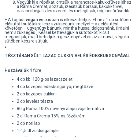
Vegyük ki a répákat, öntsük a narancsos-kakukkfüves léhez
a Rama Cremat, sózzuk, ízesítsük borssal, kakukkfűvel,
narancshéjjal ízlés szerint, és melegítsük, míg besűrűsödik.
+ A fogást
vegán verzió
ban is elkészíthetjük. Ehhez 1 db sütőben
elősütött sütőtökre lesz szükségünk, mellyel – az elősütést
követően – ugyanúgy bánunk, mintha hússal dolgoznánk. (Irdalni
nem szükséges.) Késsel kettévágjuk a sütőtököt, kicsit
megpirítjuk, majd betöltjük a gesztenyével és az almával, végül a
sütőben készre sütjük.
*
TÉSZTÁBAN SÜLT LAZAC CUKKINIVEL ÉS ÉDESBURGONYÁVAL
Hozzávalók
4 főre
4 db kb. 120 g-os lazacszelet
4 db közepes édesburgonya, megfőzve
2 db közepes cukkini
2 db leveles tészta
80 g Rama 100% növényi alapú vajalternatíva
2 dl Rama Crema 15%-os főzőkrém
2 db nori lap
1-1,5 dl zöldségalaplé