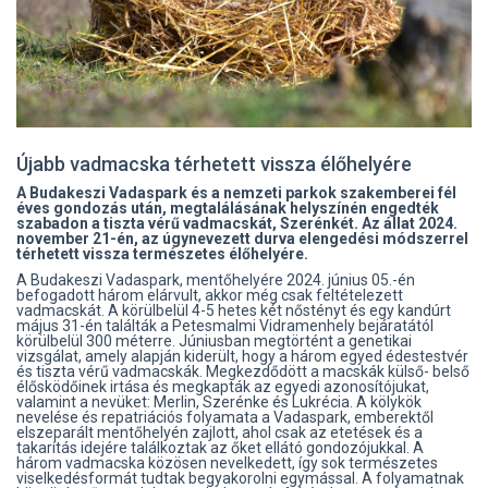
Újabb vadmacska térhetett vissza élőhelyére
A Budakeszi Vadaspark és a nemzeti parkok szakemberei fél
éves gondozás után, megtalálásának helyszínén engedték
szabadon a tiszta vérű vadmacskát, Szerénkét. Az állat 2024.
november 21-én, az úgynevezett durva elengedési módszerrel
térhetett vissza természetes élőhelyére.
A Budakeszi Vadaspark, mentőhelyére 2024. június 05.-én
befogadott három elárvult, akkor még csak feltételezett
vadmacskát. A körülbelül 4-5 hetes két nőstényt és egy kandúrt
május 31-én találták a Petesmalmi Vidramenhely bejáratától
körülbelül 300 méterre. Júniusban megtörtént a genetikai
vizsgálat, amely alapján kiderült, hogy a három egyed édestestvér
és tiszta vérű vadmacskák. Megkezdődött a macskák külső- belső
élősködőinek irtása és megkapták az egyedi azonosítójukat,
valamint a nevüket: Merlin, Szerénke és Lukrécia. A kölykök
nevelése és repatriációs folyamata a Vadaspark, emberektől
elszeparált mentőhelyén zajlott, ahol csak az etetések és a
takarítás idejére találkoztak az őket ellátó gondozójukkal. A
három vadmacska közösen nevelkedett, így sok természetes
viselkedésformát tudtak begyakorolni egymással. A folyamatnak