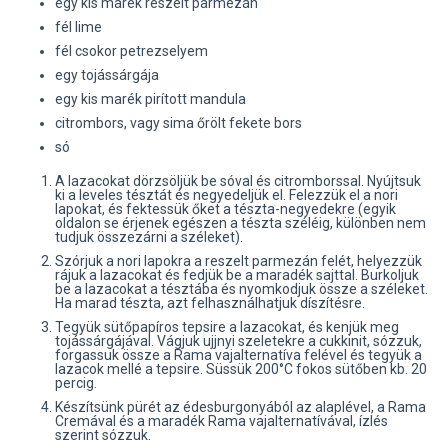
egy kis marék reszelt parmezán
fél lime
fél csokor petrezselyem
egy tojássárgája
egy kis marék pirított mandula
citrombors, vagy sima őrölt fekete bors
só
A lazacokat dörzsöljük be sóval és citromborssal. Nyújtsuk
ki a leveles tésztát és negyedeljük el. Felezzük el a nori
lapokat, és fektessük őket a tészta-negyedekre (egyik
oldalon se érjenek egészen a tészta széléig, különben nem
tudjuk összezárni a széleket).
Szórjuk a nori lapokra a reszelt parmezán felét, helyezzük
rájuk a lazacokat és fedjük be a maradék sajttal. Burkoljuk
be a lazacokat a tésztába és nyomkodjuk össze a széleket.
Ha marad tészta, azt felhasználhatjuk díszítésre.
Tegyük sütőpapíros tepsire a lazacokat, és kenjük meg
tojássárgájával. Vágjuk ujjnyi szeletekre a cukkinit, sózzuk,
forgassuk össze a Rama vajalternatíva felével és tegyük a
lazacok mellé a tepsire. Süssük 200°C fokos sütőben kb. 20
percig.
Készítsünk pürét az édesburgonyából az alaplével, a Rama
Cremával és a maradék Rama vajalternatívával, ízlés
szerint sózzuk.