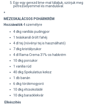
Egy-egy gerezd lime-mal tálaljuk, szórjuk meg
petrezselyemmel és mandulával.
*
MÉZESKALÁCSOS POHÁRKRÉM
Hozzávalók
4 személyre
4 dkg vaníliás pudingpor
1 teáskanál őrölt fahéj
4 dl tej (növényi tej is használható)
7 dkg kristálycukor
4 dl Rama Crema 31%-os habkrém
10 dkg porcukor
1 vanília rúd
40 dkg Spekulatius keksz
1 db banán
6 dkg törökmogyoró
10 dkg étcsokoládé
10 dkg baracklekvár
Elkészítés