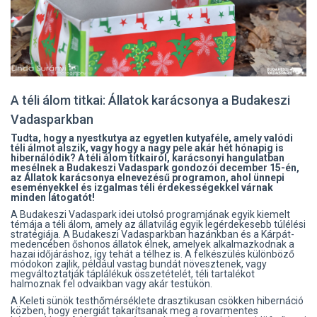
A téli álom titkai: Állatok karácsonya a Budakeszi
Vadasparkban
Tudta, hogy a nyestkutya az egyetlen kutyaféle, amely valódi
téli álmot alszik, vagy hogy a nagy pele akár hét hónapig is
hibernálódik? A téli álom titkairól, karácsonyi hangulatban
mesélnek a Budakeszi Vadaspark gondozói december 15-én,
az Állatok karácsonya elnevezésű programon, ahol ünnepi
eseményekkel és izgalmas téli érdekességekkel várnak
minden látogatót!
A Budakeszi Vadaspark idei utolsó programjának egyik kiemelt
témája a téli álom, amely az állatvilág egyik legérdekesebb túlélési
stratégiája. A Budakeszi Vadasparkban hazánkban és a Kárpát-
medencében őshonos állatok élnek, amelyek alkalmazkodnak a
hazai időjáráshoz, így tehát a télhez is. A felkészülés különböző
módokon zajlik, például vastag bundát növesztenek, vagy
megváltoztatják táplálékuk összetételét, téli tartalékot
halmoznak fel odvaikban vagy akár testükön.
A Keleti sünök testhőmérséklete drasztikusan csökken hibernáció
közben, hogy energiát takarítsanak meg a rovarmentes