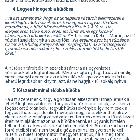
Legyen hidegebb a hűtőben
„Ha azt szeretnénk, hogy az ünnepekre vásárolt élelmiszerek a
lehető legtovább frissek és biztonságosan fogyaszthatóak
maradjanak, a hűtő hőmérsékletét állítsuk 3-4 °C-ra. Ha
ideiglenesen tele a hűtő, érdemes lehet ennél egy kicsivel
alacsonyabb hőfokot is beállítani”
– tanácsolja Kékesi Martin, az LG
háztartásielektronika-szakértője.
„Ne essünk azonban túlzásba,
hiszen a túl hideg környezetben megfagyhatnak a zöldségek és
gyümölcsök még akkor is, ha a zöldségtároló fiókba helyeztük
őket.”
A hűtőben tárolt élelmiszerek számára az egyenletes
hőmérséklet a legfontosabb. Mivel az ajtó nyitogatásával mindig
hideg levegőt engedünk ki a készülékből, igyekezzünk ezért a
lehető legritkábban kinyitni azt, és ne hagyjuk túl sokáig nyitva.
Készételt minél előbb a hűtőbe
Ha azt szeretnénk, hogy a gondosan elkészített ünnepi ételek a
lehető leghosszabb ideig fogyaszthatók maradjanak, az elkészült
fogásokat 2 órán belül tegyük hűtőszekrénybe. Így nem csak a
fogyaszthatósági idejüket növeljük meg, de csökkenthetjük az
élelmiszerbiztonsági kockázatot is. Természetesen a tűzről levett
ételt nem ajánlott azonnal a hűtőbe tenni, ez ugyanis hirtelen
felboríthatja a készülék belső hőmérsékletét. Amint azonban egy
forró ételből már nem tódul a gőz, azonnal és gyorsan le kell
hűteni. A hűlési folyamatot meggyorsíthatjuk, ha a még forró
étellel teli lábast hideg vizes fürdőbe tesszük, vagy szétszedjük