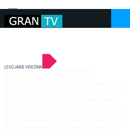
LEGÚJABB VIDEÓINK
Mujdricza Ferenc építész kiállítása és előadása a
Szentgyörgymezői Olvasókörben 2026. 06. 13.
Kis-dunai vízállás Esztergom 2026. 08. 04.
Verbal - A tavalyi siker után idén is újra Art Week! vendég: Vereckei
András az EMC titkára 2026. 08. 04.
Szentmise a Letkési Mennybemenetel templomból 2026. 08. 02.
A 68. hídőr kiállítása Párkányban 2026. 07. 30.
25 éve ért össze újra a két part: Történelmi pillanatok a Mária
Valéria híd újjáépítéséről
Szentmise a Nagymarosi Szent Kereszt templomból 2026. 07. 26.
Verbal - vendég: Tóth József Citrom 2026.07.27.
Országos gördeszka bajnokság Esztergomban 2026.07.18.
Szentmise a Mogyorósbányai Szűz Mária Neve templomból 2026.
07. 19.
Verbal - A leghitelesebb magyar rock-blues hang tolmácsolója,