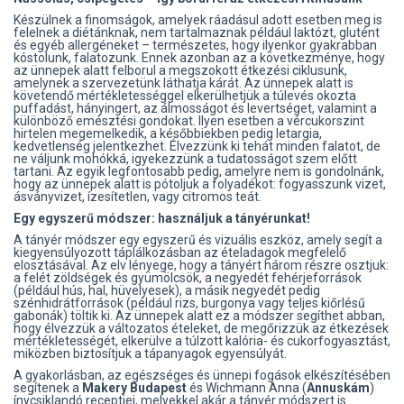
Készülnek a finomságok, amelyek ráadásul adott esetben meg is
felelnek a diétánknak, nem tartalmaznak például laktózt, glutént
és egyéb allergéneket – természetes, hogy ilyenkor gyakrabban
kóstolunk, falatozunk. Ennek azonban az a következménye, hogy
az ünnepek alatt felborul a megszokott étkezési ciklusunk,
amelynek a szervezetünk láthatja kárát. Az ünnepek alatt is
követendő mértékletességgel elkerülhetjük a túlevés okozta
puffadást, hányingert, az álmosságot és levertséget, valamint a
különböző emésztési gondokat. Ilyen esetben a vércukorszint
hirtelen megemelkedik, a későbbiekben pedig letargia,
kedvetlenség jelentkezhet. Élvezzünk ki tehát minden falatot, de
ne váljunk mohókká, igyekezzünk a tudatosságot szem előtt
tartani. Az egyik legfontosabb pedig, amelyre nem is gondolnánk,
hogy az ünnepek alatt is pótoljuk a folyadékot: fogyasszunk vizet,
ásványvizet, ízesítetlen, vagy citromos teát.
Egy egyszerű módszer: használjuk a tányérunkat!
A tányér módszer egy egyszerű és vizuális eszköz, amely segít a
kiegyensúlyozott táplálkozásban az ételadagok megfelelő
elosztásával. Az elv lényege, hogy a tányért három részre osztjuk:
a felét zöldségek és gyümölcsök, a negyedét fehérjeforrások
(például hús, hal, hüvelyesek), a másik negyedét pedig
szénhidrátforrások (például rizs, burgonya vagy teljes kiőrlésű
gabonák) töltik ki. Az ünnepek alatt ez a módszer segíthet abban,
hogy élvezzük a változatos ételeket, de megőrizzük az étkezések
mértékletességét, elkerülve a túlzott kalória- és cukorfogyasztást,
miközben biztosítjuk a tápanyagok egyensúlyát.
A gyakorlásban, az egészséges és ünnepi fogások elkészítésében
segítenek a
Makery Budapest
és Wichmann Anna (
Annuskám
)
ínycsiklandó receptjei, melyekkel akár a tányér módszert is