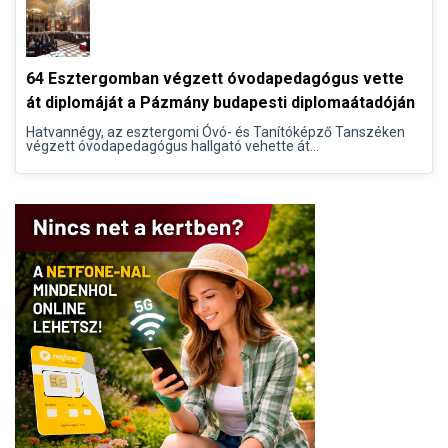
64 Esztergomban végzett óvodapedagógus vette
át diplomáját a Pázmány budapesti diplomaátadóján
Hatvannégy, az esztergomi Óvó- és Tanítóképző Tanszéken
végzett óvodapedagógus hallgató vehette át...