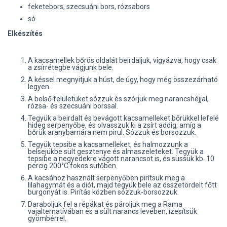
feketebors, szecsuáni bors, rózsabors
só
Elkészítés
A kacsamellek bőrös oldalát beirdaljuk, vigyázva, hogy csak
a zsírrétegbe vágjunk bele.
A késsel megnyitjuk a húst, de úgy, hogy még összezárható
legyen.
A belső felületüket sózzuk és szórjuk meg narancshéjjal,
rózsa- és szecsuáni borssal.
Tegyük a beirdalt és bevágott kacsamelleket bőrükkel lefelé
hideg serpenyőbe, és olvasszuk ki a zsírt addig, amíg a
bőrük aranybarnára nem pirul. Sózzuk és borsozzuk.
Tegyük tepsibe a kacsamelleket, és halmozzunk a
belsejükbe sült gesztenye és almaszeleteket. Tegyük a
tepsibe a negyedekre vágott narancsot is, és süssük kb. 10
percig 200°C fokos sütőben.
A kacsához használt serpenyőben pirítsuk meg a
lilahagymát és a diót, majd tegyük bele az összetördelt főtt
burgonyát is. Pirítás közben sózzuk-borsozzuk.
Daraboljuk fel a répákat és pároljuk meg a Rama
vajalternatívában és a sült narancs levében, ízesítsük
gyömbérrel.