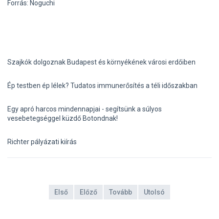
Forrás: Noguchi
Szajkók dolgoznak Budapest és környékének városi erdőiben
Ép testben ép lélek? Tudatos immunerősítés a téli időszakban
Egy apró harcos mindennapjai - segítsünk a súlyos
vesebetegséggel küzdő Botondnak!
Richter pályázati kiírás
Első
Előző
Tovább
Utolsó