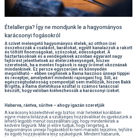
Ételallergia? Így ne mondjunk le a hagyományos
karácsonyi fogásokról
A szívet melengető hagyományos ételek, az otthon ízei
összehozzák a családot, barátokat, együtt kanalazzuk a rakott
és töltött finomságokat, szószokat, édességeket. A
háztartásoknak és a vendégeknek azonban egyaránt nagy
fejtörést jelenthetnek az ételérzékenységek, hiszen
szeretnénk, ha a mentes fogások is nagy örömet okoznának
mindenkinek. Ez persze egyszerűen és könnyedén
megoldható – ebben segítenek a Rama hasznos ünnepi tippjei
és receptjei, amelyekért mindenki rajongani fog. Sőt, az
egészségtudatosság szempontját sem mellőzük, hiszen Bakk
Brigitta, a Rama dietetikusa ezúttal is számos tanáccsal
készült, hogy valóban kiélvezhessük a karácsonyi ízeket.
Habarva, rántva, sűrítve – ahogy igazán szeretjük
A karácsony közeledtével egy biztos: már hetekkel korábban
egyre-másra listázzuk a szükséges hozzávalókat és igyekszünk a
lehető legjobb menüt összeállítani úgy, hogy mindenkinek a
kedvére tegyünk. Már jó előre tudjuk, hogy rengeteg, a
hagyományos ünnepi fogásokból ki nem maradó tejszínre, tejfölre
és egyéb hozzávalókra lesz szükségünk. Mindent habarunk,