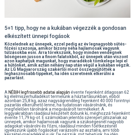
5+1 tipp, hogy ne a kukában végezzék a gondosan
elkészített ünnepi fogások
Közelednek az ünnepek, ezzel pedig az év legnagyobb sütés-
főzési szezonja, amikor bizony néha hajlamosak vagyunk
túlzásokba esni. Arra törekszünk, hogy minden vendégnek
bőségesen jusson a finom falatokból, az ünnepek után viszont
azon kaphatjuk magunkat, hogy maradékok tömkelege lepi el
a hűtőnket, amik aztán néhány nap után végül a kukában végzik.
Az LG Magyarország szakértői most összegyűjtötték a
leghasznosabb tippeket, ha idén szeretnénk elkerülni a
pazarlást.
A
NÉBIH legfrissebb adatai alapján
évente fejenként átlagosan 62
kg élelmiszerhulladékot termelünk a háztartásunkban, ebből
azonban 25,8 kg, azaz nagyságrendileg fejenként 40 000 forintnyi
pazarlás elkerülhető lenne, ha tudatosan vásárolnánk, és
megfelelően tárolnánk a megvásárolt termékeket. A
leggyakrabban ráadásul készételt dobunk ki, méghozzá fejenként
évente 11,79 kg-ot. E számokban jelentős szerepet játszanak az
ünnepek, amikor hajlamosak vagyunk a szükségesnél nagyobb
adagokat vásárolni és főzni, ráadásul minden főétkezésnél
igyekszünk újabb fogásokat varázsolni az asztalra, ami több
készétel-maradékkal is jár. De nézzük, mit tehetünk, ha idén