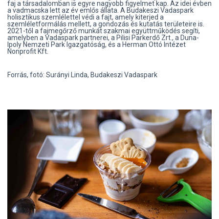
faj a társadalomban is egyre nagyobb figyelmet kap. Az idei évben
a vadmacska lett az év emlős állata. A Budakeszi Vadaspark
holisztikus szemlélettel védi a fajt, amely kiterjed a
szemléletformálás mellett, a gondozás és kutatás területeire is.
2021-től a fajmegőrző munkát szakmai együttműködés segíti,
amelyben a Vadaspark partnerei, a Pilisi Parkerdő Zrt., a Duna-
Ipoly Nemzeti Park Igazgatóság, és a Herman Ottó Intézet
Nonprofit Kft.
Forrás, fotó: Surányi Linda, Budakeszi Vadaspark