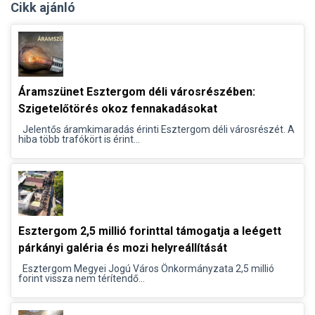
Cikk ajánló
Áramszünet Esztergom déli városrészében:
Szigetelőtörés okoz fennakadásokat
Jelentős áramkimaradás érinti Esztergom déli városrészét. A
hiba több trafókört is érint...
Esztergom 2,5 millió forinttal támogatja a leégett
párkányi galéria és mozi helyreállítását
Esztergom Megyei Jogú Város Önkormányzata 2,5 millió
forint vissza nem térítendő...