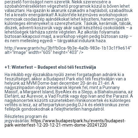
perzselő forróságot nem szeretik. Nekik szerencsére a
szobahőmérsékleten végezhető programok közül is bőven lehet
választani. Ha igazán ki akarunk szakadni a hajtásból, szabadítsuk
fel a kreatív energiáinkat! A különféle kézműves workshopokon
nemcsak csodaszép ajándékokat lehet készíteni, hanem igazán
különleges élményeket is szerezhetünk. Táskák, kerámiák, tálcák,
díszek, adventi koszorúk vagy akár saját készítésű csokoládék – a
lehetőségek tárháza szinte végtelen. Az alkotás folyamata
biztosan kikapcsol majd, a workshop végén pedig biztosan szép –
és nem mellesleg egyedi – tárgyakkal indulunk haza.
http://www.grantv.hu/3bffb0ca-9b3e-4a0b-983e-1b13c1f9e614"
alt="Image" width="605" height="403" />
+1: Winterfest – Budapest első téli fesztiválja
Ha inkább egy éjszakába nyúló zenei forgatagban adnánk ki a
feszültséget, akkor a Budapest Park első téli fesztiválján van a
helyünk az MVM Dome-ban december 20-án és 21-én. A
nagyszínpadon olyan zenekarok lépnek fel, mint a Punnany
Massif, a Margaret Island, ByeAlex és a Slepp, a Blahalouisiana, az
Elefánt, az Aurevoir, a Vad Fruttik vagy épp Ivan and the Parazol. A
nagykoncertek közötti szünetekben minikoncertek és különleges
vetítés is lesz, az afterpartykon pedig DJ-k és elektronikus zenei
fellépők gondoskodnak a felejthetetlen hangulatról.
Részletes program és
jegyvásárlás:
https://www.budapestpark.hu/events/budapest-
park-winterfest-12-20-12-21-mvm-dome-20241220