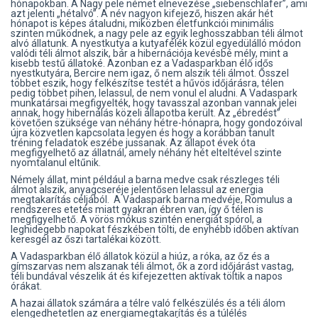
hónapokban. A Nagy pele német elnevezése „siebenschläfer”, ami
azt jelenti „hétalvó”. A név nagyon kifejező, hiszen akár hét
hónapot is képes átaludni, miközben életfunkciói minimális
szinten működnek, a nagy pele az egyik leghosszabban téli álmot
alvó állatunk. A nyestkutya a kutyafélék közül egyedülálló módon
valódi téli álmot alszik, bár a hibernációja kevésbé mély, mint a
kisebb testű állatoké. Azonban ez a Vadasparkban élő idős
nyestkutyára, Bercire nem igaz, ő nem alszik téli álmot. Ősszel
többet eszik, hogy felkészítse testét a hűvös időjárásra, télen
pedig többet pihen, lelassul, de nem vonul el aludni. A Vadaspark
munkatársai megfigyelték, hogy tavasszal azonban vannak jelei
annak, hogy hibernálás közeli állapotba került. Az „ébredést”
követően szüksége van néhány hétre-hónapra, hogy gondozóival
újra közvetlen kapcsolata legyen és hogy a korábban tanult
tréning feladatok eszébe jussanak. Az állapot évek óta
megfigyelhető az állatnál, amely néhány hét elteltével szinte
nyomtalanul eltűnik.
Némely állat, mint például a barna medve csak részleges téli
álmot alszik, anyagcseréje jelentősen lelassul az energia
megtakarítás céljából. A Vadaspark barna medvéje, Romulus a
rendszeres etetés miatt gyakran ébren van, így ő télen is
megfigyelhető. A vörös mókus szintén energiát spórol, a
leghidegebb napokat fészkében tölti, de enyhébb időben aktívan
keresgél az őszi tartalékai között.
A Vadasparkban élő állatok közül a hiúz, a róka, az őz és a
gímszarvas nem alszanak téli álmot, ők a zord időjárást vastag,
téli bundával vészelik át és kifejezetten aktívak töltik a napos
órákat.
A hazai állatok számára a télre való felkészülés és a téli álom
elengedhetetlen az energiamegtakarítás és a túlélés