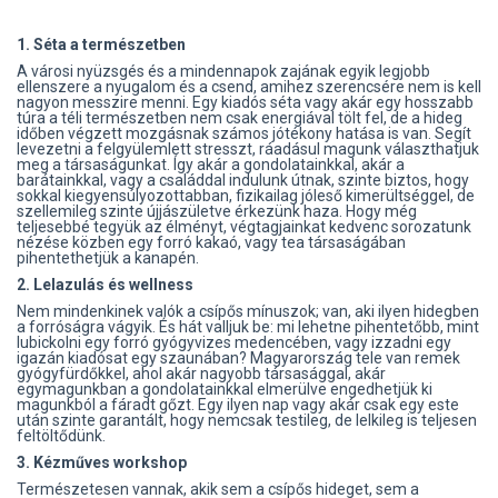
1. Séta a természetben
A városi nyüzsgés és a mindennapok zajának egyik legjobb
ellenszere a nyugalom és a csend, amihez szerencsére nem is kell
nagyon messzire menni. Egy kiadós séta vagy akár egy hosszabb
túra a téli természetben nem csak energiával tölt fel, de a hideg
időben végzett mozgásnak számos jótékony hatása is van. Segít
levezetni a felgyülemlett stresszt, ráadásul magunk választhatjuk
meg a társaságunkat. Így akár a gondolatainkkal, akár a
barátainkkal, vagy a családdal indulunk útnak, szinte biztos, hogy
sokkal kiegyensúlyozottabban, fizikailag jóleső kimerültséggel, de
szellemileg szinte újjászületve érkezünk haza. Hogy még
teljesebbé tegyük az élményt, végtagjainkat kedvenc sorozatunk
nézése közben egy forró kakaó, vagy tea társaságában
pihentethetjük a kanapén.
2. Lelazulás és wellness
Nem mindenkinek valók a csípős mínuszok; van, aki ilyen hidegben
a forróságra vágyik. És hát valljuk be: mi lehetne pihentetőbb, mint
lubickolni egy forró gyógyvizes medencében, vagy izzadni egy
igazán kiadósat egy szaunában? Magyarország tele van remek
gyógyfürdőkkel, ahol akár nagyobb társasággal, akár
egymagunkban a gondolatainkkal elmerülve engedhetjük ki
magunkból a fáradt gőzt. Egy ilyen nap vagy akár csak egy este
után szinte garantált, hogy nemcsak testileg, de lelkileg is teljesen
feltöltődünk.
3. Kézműves workshop
Természetesen vannak, akik sem a csípős hideget, sem a