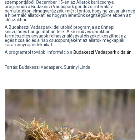
szempontjából. December 15-én az Állatok karácsonya
programon a Budakeszi Vadaspark gondozói interaktív
bemutatókon elmagyarázzák, miért fontos, hogy ne zavarjuk meg
a hibernáló állatokat, és hogyan lehetünk segítségükre ebben az
időszakban.
A Budakeszi Vadaspark idei utolsó programja az ünnepi
készülődés hangulatában telik. A kézműves sarokban
természetes anyagok felhasználásával díszeket készíthet az
egész család és a nap csúcspontjaként az állatok megkapják
karácsonyi ajándékaikat.
A programról további információ a
Budakeszi Vadaspark oldalán
.
Forrás: Budakeszi Vadaspark, Surányi Linda