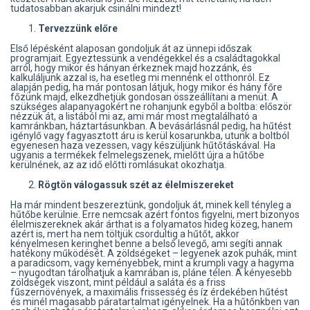
tudatosabban akarjuk csinálni mindezt!
Tervezzünk előre
Első lépésként alaposan gondoljuk át az ünnepi időszak
programjait. Egyeztessünk a vendégekkel és a családtagokkal
arról, hogy mikor és hányan érkeznek majd hozzánk, és
kalkuláljunk azzal is, ha esetleg mi mennénk el otthonról. Ez
alapján pedig, ha már pontosan látjuk, hogy mikor és hány főre
főzünk majd, elkezdhetjük gondosan összeállítani a menüt. A
szükséges alapanyagokért ne rohanjunk egyből a boltba: először
nézzük át, a listából mi az, ami már most megtalálható a
kamránkban, háztartásunkban. A bevásárlásnál pedig, ha hűtést
igénylő vagy fagyasztott áru is kerül kosarunkba, utunk a boltból
egyenesen haza vezessen, vagy készüljünk hűtőtáskával. Ha
ugyanis a termékek felmelegszenek, mielőtt újra a hűtőbe
kerülnének, az az idő előtti romlásukat okozhatja.
Rögtön válogassuk szét az élelmiszereket
Ha már mindent beszereztünk, gondoljuk át, minek kell tényleg a
hűtőbe kerülnie. Erre nemcsak azért fontos figyelni, mert bizonyos
élelmiszereknek akár árthat is a folyamatos hideg közeg, hanem
azért is, mert ha nem töltjük csordultig a hűtőt, akkor
kényelmesen keringhet benne a belső levegő, ami segíti annak
hatékony működését. A zöldségeket – legyenek azok puhák, mint
a paradicsom, vagy keményebbek, mint a krumpli vagy a hagyma
– nyugodtan tárolhatjuk a kamrában is, pláne télen. A kényesebb
zöldségek viszont, mint például a saláta és a friss
fűszernövények, a maximális frissesség és íz érdekében hűtést
és minél magasabb páratartalmat igényelnek. Ha a hűtőnkben van