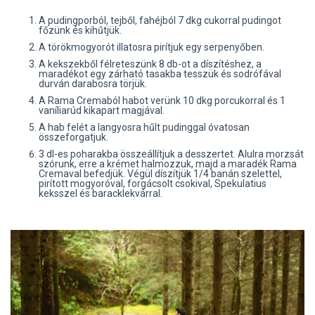
A pudingporból, tejből, fahéjból 7 dkg cukorral pudingot
főzünk és kihűtjük.
A törökmogyorót illatosra pirítjuk egy serpenyőben.
A kekszekből félreteszünk 8 db-ot a díszítéshez, a
maradékot egy zárható tasakba tesszük és sodrófával
durván darabosra törjük.
A Rama Cremaból habot verünk 10 dkg porcukorral és 1
vaníliarúd kikapart magjával.
A hab felét a langyosra hűlt pudinggal óvatosan
összeforgatjuk.
3 dl-es poharakba összeállítjuk a desszertet. Alulra morzsát
szórunk, erre a krémet halmozzuk, majd a maradék Rama
Cremaval befedjük. Végül díszítjük 1/4 banán szelettel,
pirított mogyoróval, forgácsolt csokival, Spekulatius
keksszel és baracklekvárral.