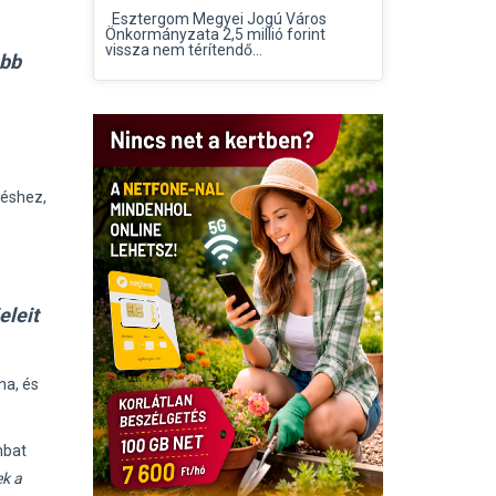
Esztergom Megyei Jogú Város
Önkormányzata 2,5 millió forint
vissza nem térítendő...
abb
léshez,
eleit
na, és
mbat
ek a