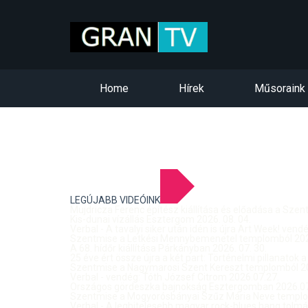
Home
Hírek
Műsoraink
LEGÚJABB VIDEÓINK
Mujdricza Ferenc építész kiállítása és előadása a Sze
Kis-dunai vízállás Esztergom 2026. 08. 04.
Verbal - A tavalyi siker után idén is újra Art Week! ven
Szentmise a Letkési Mennybemenetel templomból 2026
A 68. hídőr kiállítása Párkányban 2026. 07. 30.
25 éve ért össze újra a két part: Történelmi pillanatok a
Szentmise a Nagymarosi Szent Kereszt templomból 20
Verbal - vendég: Tóth József Citrom 2026.07.27.
Országos gördeszka bajnokság Esztergomban 2026.07
Szentmise a Mogyorósbányai Szűz Mária Neve templom
Verbal - A leghitelesebb magyar rock-blues hang tolmá