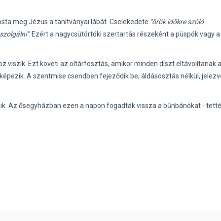
sta meg Jézus a tanítványai lábát. Cselekedete
"örök időkre szóló
szolgálni"
. Ezért a nagycsütörtöki szertartás részeként a püspök vagy a
 viszik. Ezt követi az oltárfosztás, amikor minden díszt eltávolítanak 
jelképezik. A szentmise csendben fejeződik be, áldásosztás nélkül, jelezv
ik. Az ősegyházban ezen a napon fogadták vissza a bűnbánókat - tett