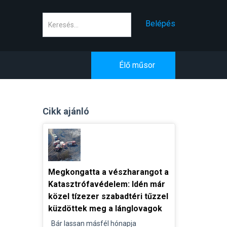
Keresés
Belépés
Élő műsor
Cikk ajánló
Megkongatta a vészharangot a
Katasztrófavédelem: Idén már
közel tízezer szabadtéri tűzzel
küzdöttek meg a lánglovagok
Bár lassan másfél hónapja