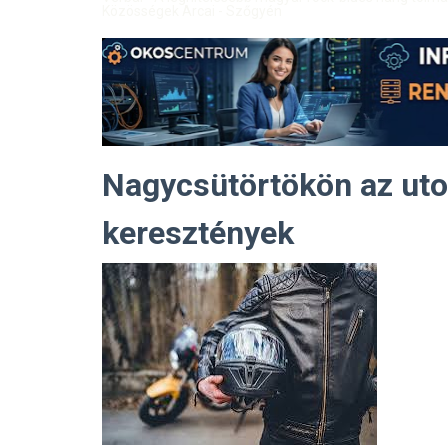
Közösségek Arcai - Szőgyén
Nagycsütörtökön az uto
keresztények