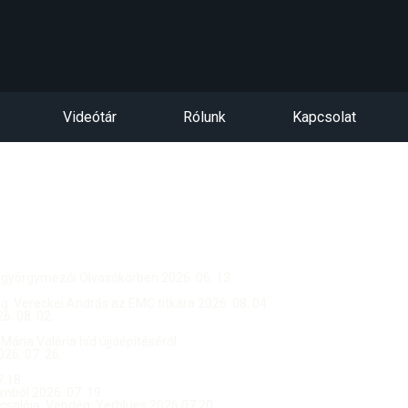
Videótár
Rólunk
Kapcsolat
ntgyörgymezői Olvasókörben 2026. 06. 13.
dég: Vereckei András az EMC titkára 2026. 08. 04.
. 08. 02.
 Mária Valéria híd újjáépítéséről
26. 07. 26.
.18.
ból 2026. 07. 19.
csolója, Vendég: Yerblues 2026.07.20.