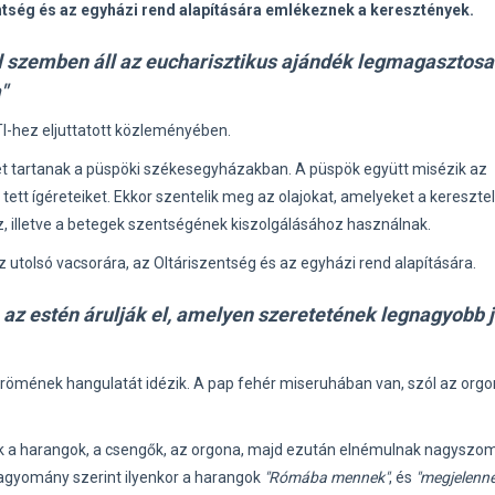
tség és az egyházi rend alapítására emlékeznek a keresztények.
szemben áll az eucharisztikus ajándék legmagasztos
"
TI-hez eljuttatott közleményében.
sét tartanak a püspöki székesegyházakban. A püspök együtt misézik az
tett ígéreteiket. Ekkor szentelik meg az olajokat, amelyeket a kereszte
illetve a betegek szentségének kiszolgálásához használnak.
olsó vacsorára, az Oltáriszentség és az egyházi rend alapítására.
n az estén árulják el, amelyen szeretetének legnagyobb j
 örömének hangulatát idézik. A pap fehér miseruhában van, szól az orgo
 a harangok, a csengők, az orgona, majd ezután elnémulnak nagyszo
 hagyomány szerint ilyenkor a harangok
"Rómába mennek"
, és
"megjelenn