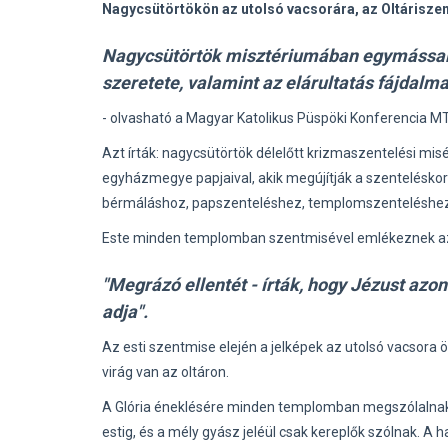
Nagycsütörtökön az utolsó vacsorára, az Oltáriszen
Nagycsütörtök misztériumában egymással 
szeretete, valamint az elárultatás fájdalma
- olvasható a Magyar Katolikus Püspöki Konferencia M
Azt írták: nagycsütörtök délelőtt krizmaszentelési mi
egyházmegye papjaival, akik megújítják a szenteléskor 
bérmáláshoz, papszenteléshez, templomszenteléshez, 
Este minden templomban szentmisével emlékeznek az ut
"Megrázó ellentét - írták, hogy Jézust azo
adja".
Az esti szentmise elején a jelképek az utolsó vacsora
virág van az oltáron.
A Glória éneklésére minden templomban megszólalnak
estig, és a mély gyász jeléül csak kereplők szólnak. A