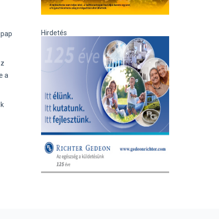
Hirdetés
 pap
az
e a
ék