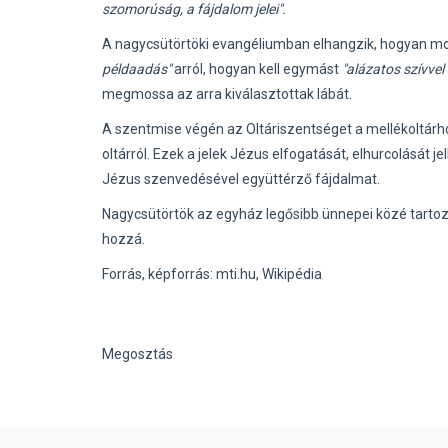
szomorúság, a fájdalom jelei".
A nagycsütörtöki evangéliumban elhangzik, hogyan mo
példaadás"
arról, hogyan kell egymást
"alázatos szívvel 
megmossa az arra kiválasztottak lábát.
A szentmise végén az Oltáriszentséget a mellékoltárhoz
oltárról. Ezek a jelek Jézus elfogatását, elhurcolását 
Jézus szenvedésével együttérző fájdalmat.
Nagycsütörtök az egyház legősibb ünnepei közé tartoz
hozzá.
Forrás, képforrás: mti.hu, Wikipédia
Megosztás