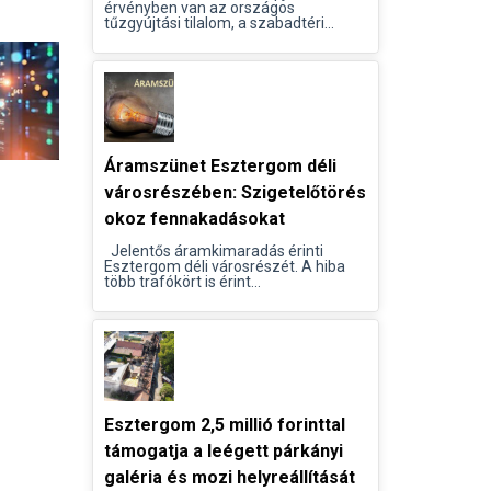
érvényben van az országos
tűzgyújtási tilalom, a szabadtéri...
Áramszünet Esztergom déli
városrészében: Szigetelőtörés
okoz fennakadásokat
Jelentős áramkimaradás érinti
Esztergom déli városrészét. A hiba
több trafókört is érint...
Esztergom 2,5 millió forinttal
támogatja a leégett párkányi
galéria és mozi helyreállítását