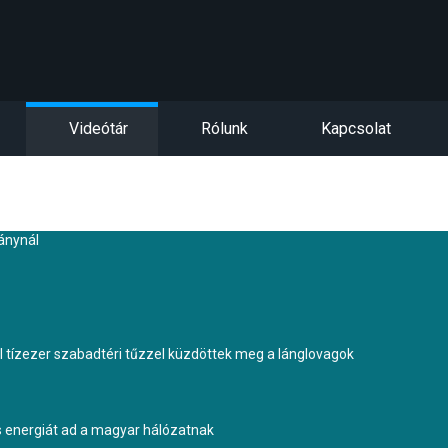
Videótár
Rólunk
Kapcsolat
kánynál
tízezer szabadtéri tűzzel küzdöttek meg a lánglovagok
s energiát ad a magyar hálózatnak