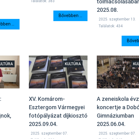
tolmácsolásába
Találatok: 383
2025.08.
Bővebben ...
2025. szeptember 13.
bben ...
Találatok: 434
Bővebb
ULTÚRA
KULTÚRA
KU
XV. Komárom-
A zeneiskola év
:
Esztergom Vármegyei
koncertje a Dob
fotópályázat díjkiosztó
Gimnáziumban
jnok,
2025.09.04.
2025.06.04.
2025. szeptember 07.
2025. szeptember 07.