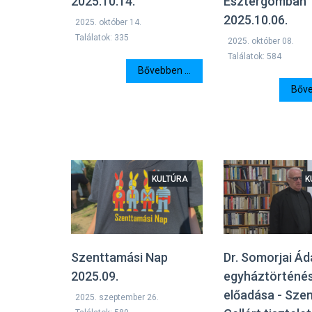
Esztergomban
2025.10.14.
2025.10.06.
2025. október 14.
Találatok: 335
2025. október 08.
Találatok: 584
Bővebben ...
Bőve
KULTÚRA
K
Szenttamási Nap
Dr. Somorjai Á
2025.09.
egyháztörténé
előadása - Sze
2025. szeptember 26.