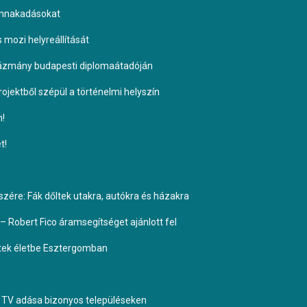
ennakadásokat
s mozi helyreállítását
Pázmány budapesti diplomaátadóján
ojektből szépül a történelmi helyszín
n!
t!
ére: Fák dőltek utakra, autókra és házakra
– Robert Fico áramsegítséget ajánlott fel
ptek életbe Esztergomban
TV adása bizonyos településeken