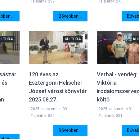
Találatok: 289
Találatok: 248
Bővebben ...
Bővebb
bben ...
ULTÚRA
KULTÚRA
KU
Császár
120 éves az
Verbal - vendég:
t és
Esztergomi Helischer
Viktória
József városi könyvtár
irodalomszervez
an
2025.08.27.
költő
2025. szeptember 03.
2025. augusztus 31.
Találatok: 869
Találatok: 351
Bővebben ...
Bővebb
bben ...