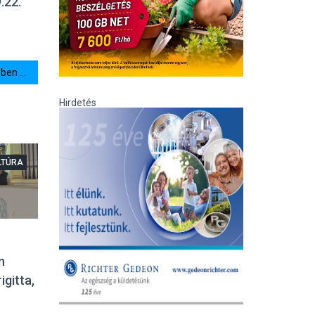
.22.
en ...
Hirdetés
LTÚRA
n
igitta,