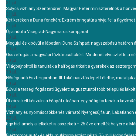
31 júl.
Súlyos vízhiány Szentendrén: Magyar Péter miniszterelnök a honvé
31 júl.
Két keréken a Duna fenekén: Extrém bringatúra hívja fel a figyelmet
31 júl.
Újraindul a Visegrád-Nagymaros kompjárat
30 júl.
Megújul és kibővül a lábatlani Duna Színpad: nagyszabású határon átn
30 júl.
Összefogás a nagysápi tűzkárosultakért: Mindenét elvesztette a 
30 júl.
Világbajnoktól is tanulták a halfogás titkait a gyerekek az eszterg
30 júl.
Hőségriadó Esztergomban: III. fokú riasztás lépett életbe, mutatjuk
30 júl.
Bővül a térségi fogászati ügyelet: augusztustól több település lakó
30 júl.
Útzárra kell készülni a Főapát utcában: egy hétig tartanak a közmű
28 júl.
Vízhiány és nyomáscsökkenés várható Nyergesújfalun, Lábatlanon 
27 júl.
Egy híd, amely a lelkeket is összeköti – 25 éve emelték helyére a Mári
27 júl.
Elektromos autó- és akkumulátorgyártást célzó, 76 milliárdos fejl