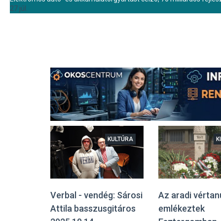
27 júl.
KULTÚRA
K
Az aradi vértan
Verbal - vendég: Sárosi
emlékeztek
Attila basszusgitáros