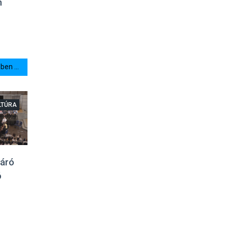
n
en ...
LTÚRA
záró
ó