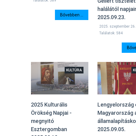
Gellért tisztele
Találatok: 589
halálától napjai
Bővebben ...
2025.09.23.
2025. szeptember 26.
Találatok: 584
Bőve
KULTÚRA
K
2025 Kulturális
Lengyelország 
Örökség Napjai -
Magyarország 
megnyitó
államalapításko
Esztergomban
2025.09.05.