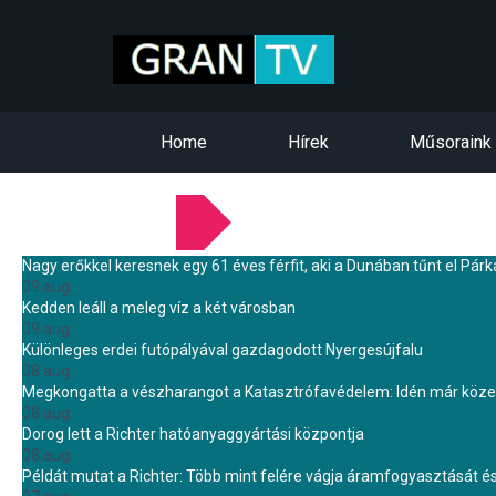
Home
Hírek
Műsoraink
LEGFRISSEBB HÍREINK
Nagy erőkkel keresnek egy 61 éves férfit, aki a Dunában tűnt el Pár
09 aug.
Kedden leáll a meleg víz a két városban
09 aug.
Különleges erdei futópályával gazdagodott Nyergesújfalu
08 aug.
Megkongatta a vészharangot a Katasztrófavédelem: Idén már közel 
08 aug.
Dorog lett a Richter hatóanyaggyártási központja
08 aug.
Példát mutat a Richter: Több mint felére vágja áramfogyasztását é