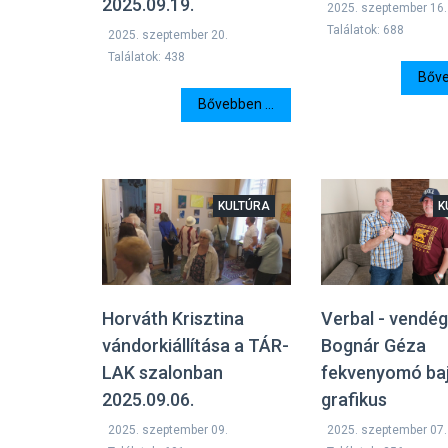
2025.09.19.
2025. szeptember 16.
Találatok: 688
2025. szeptember 20.
Találatok: 438
Bőve
Bővebben ...
KULTÚRA
K
Horváth Krisztina
Verbal - vendég
vándorkiállítása a TÁR-
Bognár Géza
LAK szalonban
fekvenyomó ba
2025.09.06.
grafikus
2025. szeptember 09.
2025. szeptember 07.