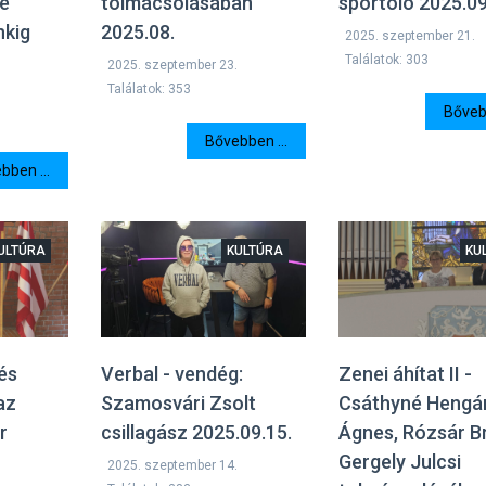
te
tolmácsolásában
sportoló 2025.09
nkig
2025.08.
2025. szeptember 21.
Találatok: 303
2025. szeptember 23.
Találatok: 353
Bővebb
Bővebben ...
bben ...
ULTÚRA
KULTÚRA
KU
és
Zenei áhítat II -
Verbal - vendég:
az
Csáthyné Hengá
Szamosvári Zsolt
r
Ágnes, Rózsár Br
csillagász 2025.09.15.
Gergely Julcsi
2025. szeptember 14.