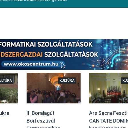
ULTÚRA
KULTÚRA
KU
ukra
II. Boralagút
Ars Sacra Fesztiv
Borfesztivál
CANTATE DOMIN