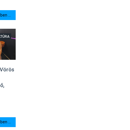
en ...
LTÚRA
 Vörös
ő,
en ...