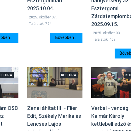
Esztergomban
hangverseny az
2025.10.04.
Esztergomi
Zárdatemplomb
2025. október 07.
2025.09.15.
Találatok: 794
2025. október 03.
bben ...
Bővebben ...
Találatok: 409
Bővebb
ULTÚRA
KULTÚRA
KU
dám OSB
Zenei áhítat III. - Flier
Verbal - vendég:
sz
Edit, Székely Marika és
Kalmár Károly
nt
Lencsés Lajos
kettlebell edző é