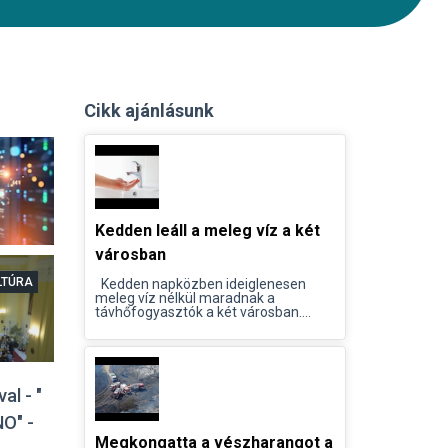
Cikk ajánlásunk
Kedden leáll a meleg víz a két
városban
LTÚRA
Kedden napközben ideiglenesen
meleg víz nélkül maradnak a
távhőfogyasztók a két városban....
al - "
O" -
Megkongatta a vészharangot a