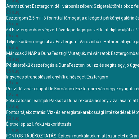
07 aug.
Áramszünet Esztergom déli városrészében: Szigetelőtörés okoz f
06 aug.
Esztergom 2,5 millió forinttal támogatja a leégett párkányi galéria é
06 aug.
64 Esztergomban végzett óvodapedagógus vette át diplomáját a 
06 aug.
Teljes körűen megújul az Esztergomi Várszínház: Határon átnyúló pr
06 aug.
Már csak 2 NAP a DunaFesztig! Mutatjuk, mi vár rátok Esztergomba
05 aug.
Példaértékű összefogás a DunaFeszten: bulizz és segíts egy jó ügye
05 aug.
Ingyenes strandolással enyhíti a hőséget Esztergom
03 aug.
Pusztító vihar csapott le Komárom-Esztergom vármegye nyugati rész
02 aug.
Fokozatosan leállítják Paksot a Duna rekordalacsony vízállása miatt 
02 aug.
Fontos tájékoztatás: Víz- és energiatakarékossági intézkedések lé
02 aug.
Életbe lép az I. fokú vízkorlátozás
01 aug.
FONTOS TÁJÉKOZTATÁS: Építési munkálatok miatt szünetel a Gran 