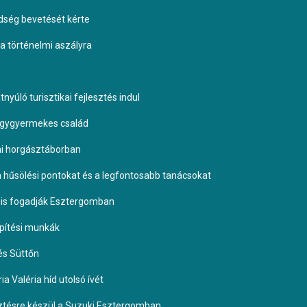
dség bevetését kérte
 a történelmi aszályra
yúló turisztikai fejlesztés indul
négygyermekes család
omi horgásztáborban
 a hűsölési pontokat és a legfontosabb tanácsokat
it is fogadják Esztergomban
építési munkák
és Süttőn
a Valéria híd utolsó ívét
esztésre készül a Suzuki Esztergomban