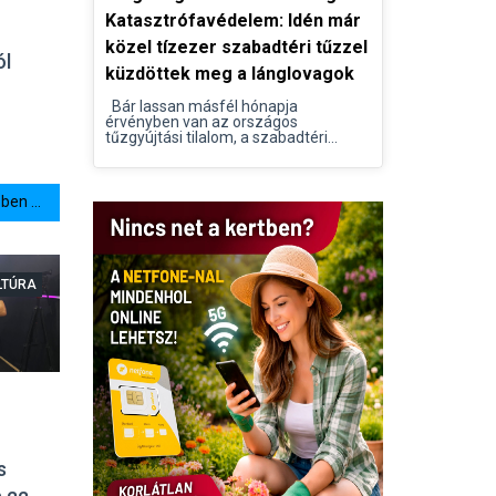
Katasztrófavédelem: Idén már
közel tízezer szabadtéri tűzzel
ól
küzdöttek meg a lánglovagok
Bár lassan másfél hónapja
érvényben van az országos
tűzgyújtási tilalom, a szabadtéri...
en ...
LTÚRA
s