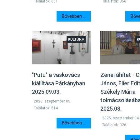
Találatok: 601
Találatok: 356
Bővebben ...
Bőve
KULTÚRA
K
"Putu" a vaskovács
Zenei áhítat - 
kiállítása Párkányban
János, Flier Edi
2025.09.03.
Székely Mária
tolmácsolásáb
2025. szeptember 05.
2025.08.
Találatok: 514
2025. szeptember 04.
Bővebben ...
Találatok: 326
Bőve