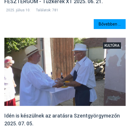
FESZTERGOM - Tűzkerék XT 2025. 06. 21.
2025. július 10.
Találatok: 781
Bővebben ...
KULTÚRA
Idén is készülnek az aratásra Szentgyörgymezőn
2025. 07. 05.