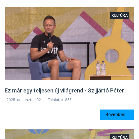
KULTÚRA
Ez már egy teljesen új világrend - Szijjártó Péter
2025. augusztus 02.
Találatok: 855
Bővebben ...
KULTÚRA