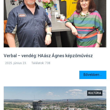
Verbal – vendég: HAász Ágnes képzőművész
2025. június 23.
Találatok: 738
Bővebben ...
KULTÚRA