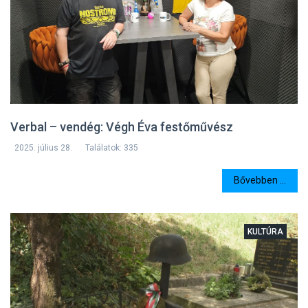
Verbal – vendég: Végh Éva festőművész
2025. július 28.
Találatok: 335
Bővebben ...
KULTÚRA