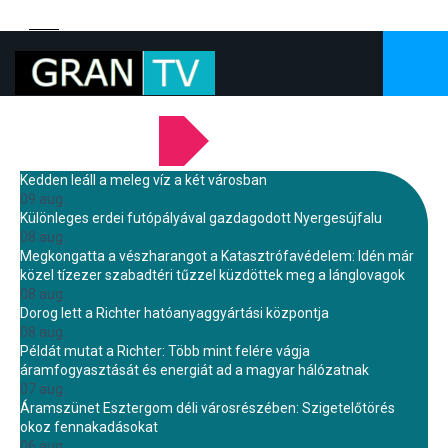
LEGFRISSEBB HÍREINK
Kedden leáll a meleg víz a két városban
09 aug.
Különleges erdei futópályával gazdagodott Nyergesújfalu
08 aug.
Megkongatta a vészharangot a Katasztrófavédelem: Idén már
közel tízezer szabadtéri tűzzel küzdöttek meg a lánglovagok
08 aug.
Dorog lett a Richter hatóanyaggyártási központja
08 aug.
Példát mutat a Richter: Több mint felére vágja
áramfogyasztását és energiát ad a magyar hálózatnak
07 aug.
Áramszünet Esztergom déli városrészében: Szigetelőtörés
okoz fennakadásokat
06 aug.