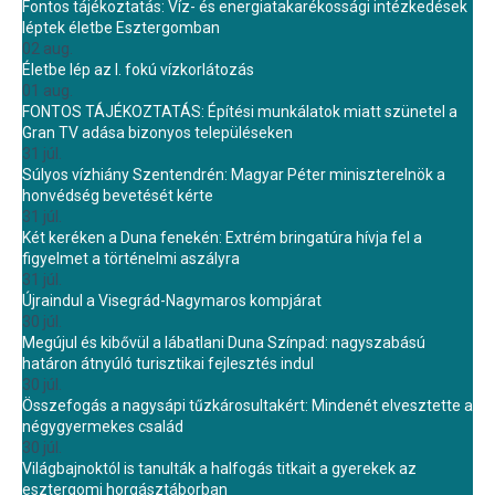
Fontos tájékoztatás: Víz- és energiatakarékossági intézkedések
léptek életbe Esztergomban
02 aug.
Életbe lép az I. fokú vízkorlátozás
01 aug.
FONTOS TÁJÉKOZTATÁS: Építési munkálatok miatt szünetel a
Gran TV adása bizonyos településeken
31 júl.
Súlyos vízhiány Szentendrén: Magyar Péter miniszterelnök a
honvédség bevetését kérte
31 júl.
Két keréken a Duna fenekén: Extrém bringatúra hívja fel a
figyelmet a történelmi aszályra
31 júl.
Újraindul a Visegrád-Nagymaros kompjárat
30 júl.
Megújul és kibővül a lábatlani Duna Színpad: nagyszabású
határon átnyúló turisztikai fejlesztés indul
30 júl.
Összefogás a nagysápi tűzkárosultakért: Mindenét elvesztette a
négygyermekes család
30 júl.
Világbajnoktól is tanulták a halfogás titkait a gyerekek az
esztergomi horgásztáborban