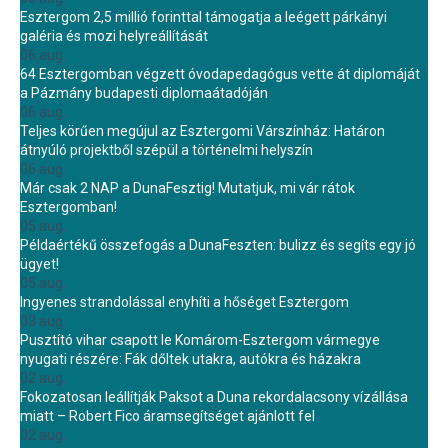
Esztergom 2,5 millió forinttal támogatja a leégett párkányi
galéria és mozi helyreállítását
06 aug.
64 Esztergomban végzett óvodapedagógus vette át diplomáját
a Pázmány budapesti diplomaátadóján
06 aug.
Teljes körűen megújul az Esztergomi Várszínház: Határon
átnyúló projektből szépül a történelmi helyszín
06 aug.
Már csak 2 NAP a DunaFesztig! Mutatjuk, mi vár rátok
Esztergomban!
05 aug.
Példaértékű összefogás a DunaFeszten: bulizz és segíts egy jó
ügyet!
05 aug.
Ingyenes strandolással enyhíti a hőséget Esztergom
03 aug.
Pusztító vihar csapott le Komárom-Esztergom vármegye
nyugati részére: Fák dőltek utakra, autókra és házakra
02 aug.
Fokozatosan leállítják Paksot a Duna rekordalacsony vízállása
miatt – Robert Fico áramsegítséget ajánlott fel
02 aug.