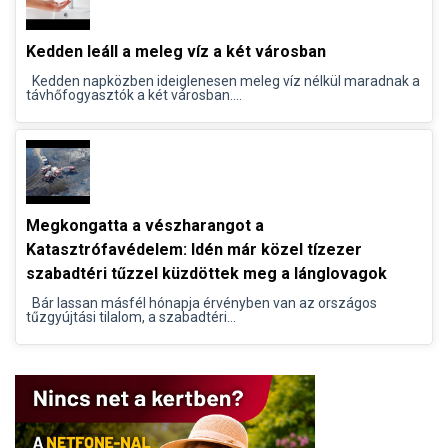
Kedden leáll a meleg víz a két városban
Kedden napközben ideiglenesen meleg víz nélkül maradnak a
távhőfogyasztók a két városban....
Megkongatta a vészharangot a
Katasztrófavédelem: Idén már közel tízezer
szabadtéri tűzzel küzdöttek meg a lánglovagok
Bár lassan másfél hónapja érvényben van az országos
tűzgyújtási tilalom, a szabadtéri...