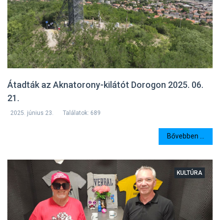
Átadták az Aknatorony-kilátót Dorogon 2025. 06.
21.
2025. június 23.
Találatok: 689
Bővebben ...
KULTÚRA