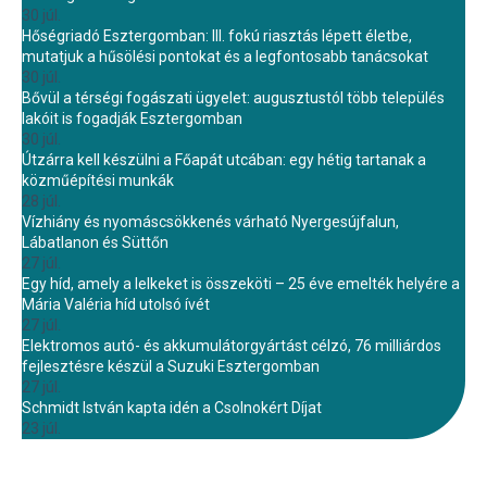
30 júl.
Hőségriadó Esztergomban: III. fokú riasztás lépett életbe,
mutatjuk a hűsölési pontokat és a legfontosabb tanácsokat
30 júl.
Bővül a térségi fogászati ügyelet: augusztustól több település
lakóit is fogadják Esztergomban
30 júl.
Útzárra kell készülni a Főapát utcában: egy hétig tartanak a
közműépítési munkák
28 júl.
Vízhiány és nyomáscsökkenés várható Nyergesújfalun,
Lábatlanon és Süttőn
27 júl.
Egy híd, amely a lelkeket is összeköti – 25 éve emelték helyére a
Mária Valéria híd utolsó ívét
27 júl.
Elektromos autó- és akkumulátorgyártást célzó, 76 milliárdos
fejlesztésre készül a Suzuki Esztergomban
27 júl.
Schmidt István kapta idén a Csolnokért Díjat
23 júl.