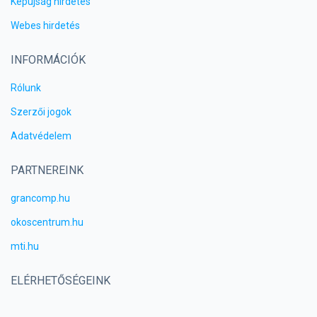
Képújság hirdetés
Webes hirdetés
INFORMÁCIÓK
Rólunk
Szerzői jogok
Adatvédelem
PARTNEREINK
grancomp.hu
okoscentrum.hu
mti.hu
ELÉRHETŐSÉGEINK