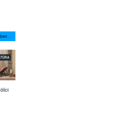
en ...
LTÚRA
ölci