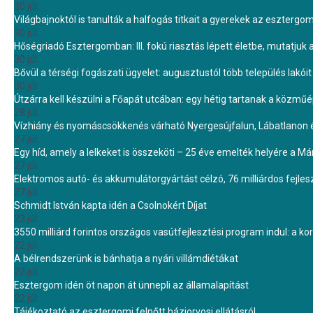
30 júl.
Világbajnoktól is tanulták a halfogás titkait a gyerekek az eszterg
30 júl.
Hőségriadó Esztergomban: III. fokú riasztás lépett életbe, mutatjuk
30 júl.
Bővül a térségi fogászati ügyelet: augusztustól több település lakó
30 júl.
Útzárra kell készülni a Főapát utcában: egy hétig tartanak a közmű
28 júl.
Vízhiány és nyomáscsökkenés várható Nyergesújfalun, Lábatlanon 
27 júl.
Egy híd, amely a lelkeket is összeköti – 25 éve emelték helyére a Mári
27 júl.
Elektromos autó- és akkumulátorgyártást célzó, 76 milliárdos fejl
27 júl.
Schmidt István kapta idén a Csolnokért Díjat
23 júl.
3550 milliárd forintos országos vasútfejlesztési program indul: a k
22 júl.
A bélrendszerünk is bánhatja a nyári villámdiétákat
22 júl.
Esztergom idén öt napon át ünnepli az államalapítást
22 júl.
Tájékoztató az esztergomi felnőtt háziorvosi ellátásról