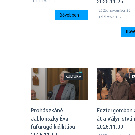
2025.11.26.
Találatok: 990
2025. november 26.
Bővebben ...
Találatok: 192
Bőve
KULTÚRA
K
Prohászkáné
Esztergomban 
Jablonszky Éva
át a Vályi István
fafaragó kiállítása
2025.11.09.
2025.11.12.