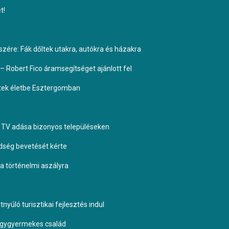
t!
ére: Fák dőltek utakra, autókra és házakra
– Robert Fico áramsegítséget ajánlott fel
ptek életbe Esztergomban
TV adása bizonyos településeken
dség bevetését kérte
 a történelmi aszályra
yúló turisztikai fejlesztés indul
négygyermekes család