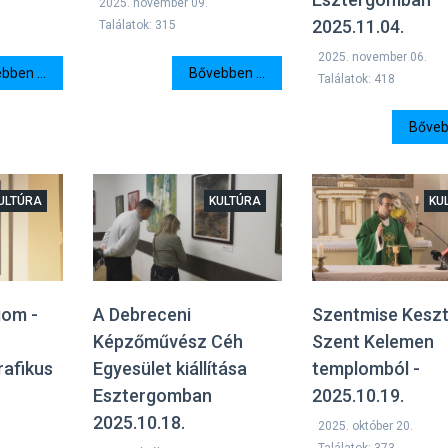
2025. november 09.
2025.11.04.
Találatok: 315
2025. november 06.
bben ...
Bővebben ...
Találatok: 418
Bővebb
ULTÚRA
KULTÚRA
KU
rgom -
A Debreceni
Szentmise Keszt
Képzőművész Céh
Szent Kelemen
rafikus
Egyesület kiállítása
templomból -
Esztergomban
2025.10.19.
2025.10.18.
2025. október 20.
Találatok: 373