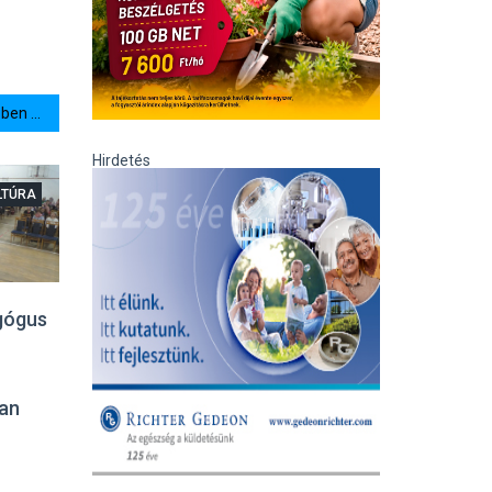
en ...
Hirdetés
LTÚRA
gógus
ban