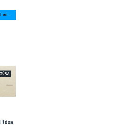
en ...
LTÚRA
lítása