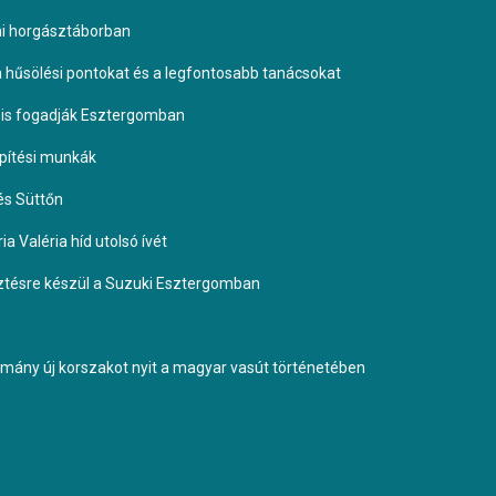
omi horgásztáborban
 a hűsölési pontokat és a legfontosabb tanácsokat
it is fogadják Esztergomban
építési munkák
és Süttőn
a Valéria híd utolsó ívét
esztésre készül a Suzuki Esztergomban
ormány új korszakot nyit a magyar vasút történetében