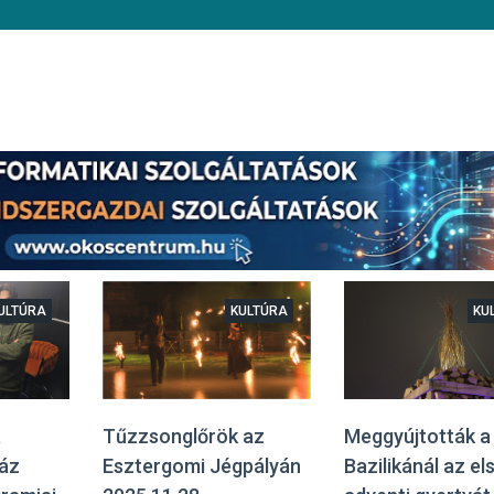
ULTÚRA
KULTÚRA
KU
Tűzzsonglőrök az
Meggyújtották a
a
Esztergomi Jégpályán
Bazilikánál az el
Ház