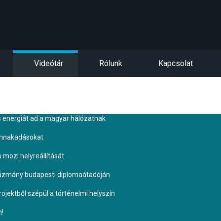
Videótár
Rólunk
Kapcsolat
s energiát ad a magyar hálózatnak
ennakadásokat
s mozi helyreállítását
Pázmány budapesti diplomaátadóján
ojektből szépül a történelmi helyszín
n!