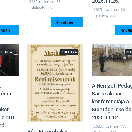
2025.11.25.
2025. november 28.
Találatok: 816
2025. november 26.
Találatok: 498
Bővebben ...
bben ...
Bővebb
ULTÚRA
KULTÚRA
KU
A Nemzeti Peda
:
Kar szakmai
téma:
konferenciája a
Montágh iskolá
akor
2025.11.12.
 előtti
nál
2025. november 17.
Régi Miseruhák -