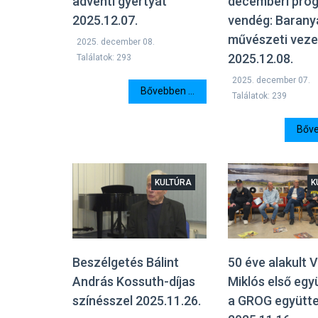
adventi gyertyát
decemberi prog
2025.12.07.
vendég: Barany
művészeti veze
2025. december 08.
2025.12.08.
Találatok: 293
2025. december 07.
Bővebben ...
Találatok: 239
Bőve
KULTÚRA
K
Beszélgetés Bálint
50 éve alakult 
András Kossuth-díjas
Miklós első egy
színésszel 2025.11.26.
a GROG együtt