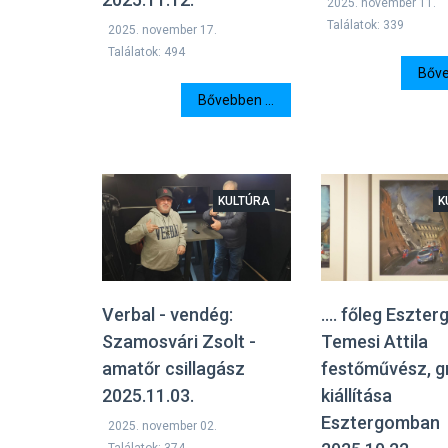
2025. november 11.
Találatok: 339
2025. november 17.
Találatok: 494
Bőve
Bővebben ...
KULTÚRA
K
.... főleg Eszte
Verbal - vendég:
Temesi Attila
Szamosvári Zsolt -
festőművész, g
amatőr csillagász
kiállítása
2025.11.03.
Esztergomban
2025. november 02.
Találatok: 374