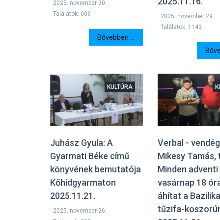
2025.11.16.
2025. november 30.
Találatok: 606
2025. november 29.
Találatok: 1143
Bővebben ...
Bőve
KULTÚRA
K
Juhász Gyula: A
Verbal - vendég
Gyarmati Béke című
Mikesy Tamás, 
könyvének bemutatója
Minden adventi
Kőhídgyarmaton
vasárnap 18 ór
2025.11.21.
áhítat a Bazilika
tűzifa-koszorú
2025. november 26.