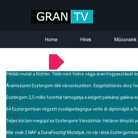
Home
Hírek
Műsoraink
LEGFRISSEBB HÍREINK
Példát mutat a Richter: Több mint felére vágja áramfogyasztását é
07 aug.
Áramszünet Esztergom déli városrészében: Szigetelőtörés okoz f
06 aug.
Esztergom 2,5 millió forinttal támogatja a leégett párkányi galéria é
06 aug.
64 Esztergomban végzett óvodapedagógus vette át diplomáját a 
06 aug.
Teljes körűen megújul az Esztergomi Várszínház: Határon átnyúló pr
06 aug.
Már csak 2 NAP a DunaFesztig! Mutatjuk, mi vár rátok Esztergomba