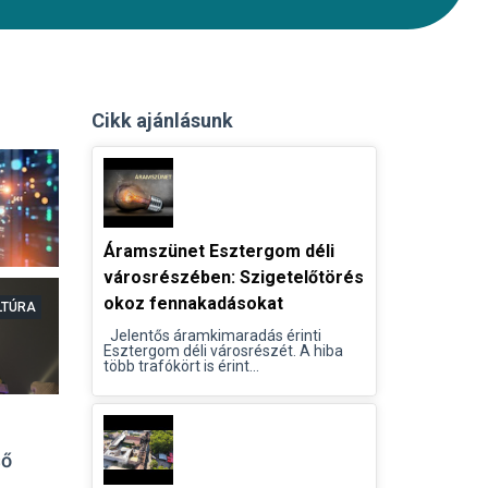
Cikk ajánlásunk
Áramszünet Esztergom déli
városrészében: Szigetelőtörés
okoz fennakadásokat
LTÚRA
Jelentős áramkimaradás érinti
Esztergom déli városrészét. A hiba
több trafókört is érint...
ső