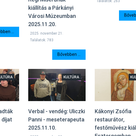
Találatok: 263
kiállítás a Párkányi
Városi Múzeumban
Bővebb
2025.11.20.
bben ...
2025. november 21.
Találatok: 783
Bővebben ...
ULTÚRA
KULTÚRA
KU
adták
Kákonyi Zsófia
Verbal - vendég: Uliczki
 díjat
restaurátor,
Panni - meseterapeuta
festőművész kiál
2025.11.10.
Esztergomban