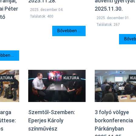
2025.11.28.
adventi gyertyát
ramjai,
2025.11.30.
ai Péter
2025. december 04.
tő
Találatok: 400
2025. december 01.
Találatok: 267
Bővebben ...
Bővebb
bben ...
ULTÚRA
KULTÚRA
KU
Varga
Szemtől-Szemben:
3 folyó völgye
üttese:
Eperjes Károly
borkonferencia
es
színművész
Párkányban