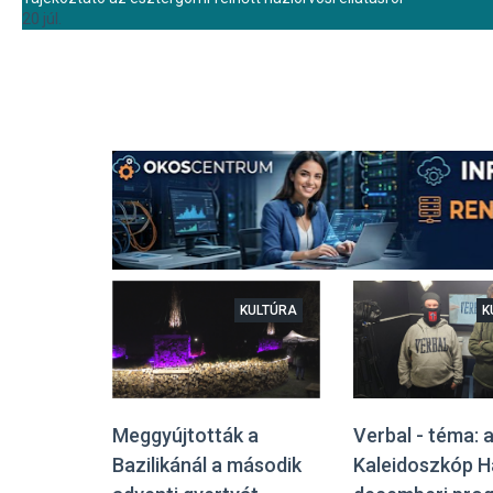
20 júl.
KULTÚRA
K
Meggyújtották a
Verbal - téma: 
Bazilikánál a második
Kaleidoszkóp 