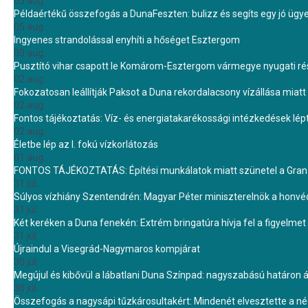
05 aug.
Példaértékű összefogás a DunaFeszten: bulizz és segíts egy jó ügye
05 aug.
Ingyenes strandolással enyhíti a hőséget Esztergom
03 aug.
Pusztító vihar csapott le Komárom-Esztergom vármegye nyugati rész
02 aug.
Fokozatosan leállítják Paksot a Duna rekordalacsony vízállása miatt 
02 aug.
Fontos tájékoztatás: Víz- és energiatakarékossági intézkedések lé
02 aug.
Életbe lép az I. fokú vízkorlátozás
01 aug.
FONTOS TÁJÉKOZTATÁS: Építési munkálatok miatt szünetel a Gran 
31 júl.
Súlyos vízhiány Szentendrén: Magyar Péter miniszterelnök a honvé
31 júl.
Két keréken a Duna fenekén: Extrém bringatúra hívja fel a figyelmet
31 júl.
Újraindul a Visegrád-Nagymaros kompjárat
30 júl.
Megújul és kibővül a lábatlani Duna Színpad: nagyszabású határon átn
30 júl.
Összefogás a nagysápi tűzkárosultakért: Mindenét elvesztette a 