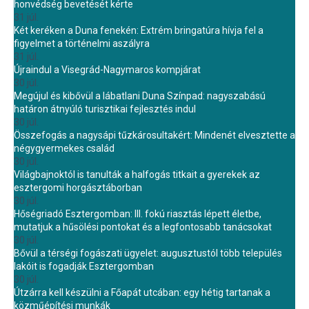
honvédség bevetését kérte
31 júl.
Két keréken a Duna fenekén: Extrém bringatúra hívja fel a
figyelmet a történelmi aszályra
31 júl.
Újraindul a Visegrád-Nagymaros kompjárat
30 júl.
Megújul és kibővül a lábatlani Duna Színpad: nagyszabású
határon átnyúló turisztikai fejlesztés indul
30 júl.
Összefogás a nagysápi tűzkárosultakért: Mindenét elvesztette a
négygyermekes család
30 júl.
Világbajnoktól is tanulták a halfogás titkait a gyerekek az
esztergomi horgásztáborban
30 júl.
Hőségriadó Esztergomban: III. fokú riasztás lépett életbe,
mutatjuk a hűsölési pontokat és a legfontosabb tanácsokat
30 júl.
Bővül a térségi fogászati ügyelet: augusztustól több település
lakóit is fogadják Esztergomban
30 júl.
Útzárra kell készülni a Főapát utcában: egy hétig tartanak a
közműépítési munkák