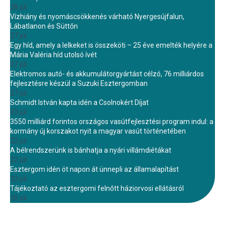
28 júl.
Vízhiány és nyomáscsökkenés várható Nyergesújfalun,
Lábatlanon és Süttőn
27 júl.
Egy híd, amely a lelkeket is összeköti – 25 éve emelték helyére a
Mária Valéria híd utolsó ívét
27 júl.
Elektromos autó- és akkumulátorgyártást célzó, 76 milliárdos
fejlesztésre készül a Suzuki Esztergomban
27 júl.
Schmidt István kapta idén a Csolnokért Díjat
23 júl.
3550 milliárd forintos országos vasútfejlesztési program indul: a
kormány új korszakot nyit a magyar vasút történetében
22 júl.
A bélrendszerünk is bánhatja a nyári villámdiétákat
22 júl.
Esztergom idén öt napon át ünnepli az államalapítást
22 júl.
Tájékoztató az esztergomi felnőtt háziorvosi ellátásról
20 júl.