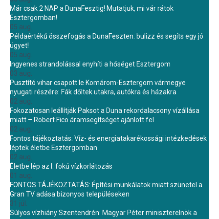
Már csak 2 NAP a DunaFesztig! Mutatjuk, mi vár rátok
Esztergomban!
05 aug.
Példaértékű összefogás a DunaFeszten: bulizz és segíts egy jó
ügyet!
05 aug.
Ingyenes strandolással enyhíti a hőséget Esztergom
03 aug.
Pusztító vihar csapott le Komárom-Esztergom vármegye
nyugati részére: Fák dőltek utakra, autókra és házakra
02 aug.
Fokozatosan leállítják Paksot a Duna rekordalacsony vízállása
miatt – Robert Fico áramsegítséget ajánlott fel
02 aug.
Fontos tájékoztatás: Víz- és energiatakarékossági intézkedések
léptek életbe Esztergomban
02 aug.
Életbe lép az I. fokú vízkorlátozás
01 aug.
FONTOS TÁJÉKOZTATÁS: Építési munkálatok miatt szünetel a
Gran TV adása bizonyos településeken
31 júl.
Súlyos vízhiány Szentendrén: Magyar Péter miniszterelnök a