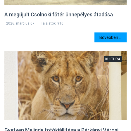
A megújult Csolnoki főtér ünnepélyes átadása
2026. március 07.
Találatok: 910
Bővebben ...
KULTÚRA
Gyetven Melinda fotókiállítása a Párkányi Városi