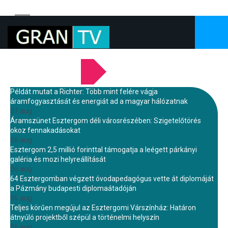
LEGFRISSEBB HÍREINK
Példát mutat a Richter: Több mint felére vágja
áramfogyasztását és energiát ad a magyar hálózatnak
07 aug.
Áramszünet Esztergom déli városrészében: Szigetelőtörés
okoz fennakadásokat
06 aug.
Esztergom 2,5 millió forinttal támogatja a leégett párkányi
galéria és mozi helyreállítását
06 aug.
64 Esztergomban végzett óvodapedagógus vette át diplomáját
a Pázmány budapesti diplomaátadóján
06 aug.
Teljes körűen megújul az Esztergomi Várszínház: Határon
átnyúló projektből szépül a történelmi helyszín
06 aug.