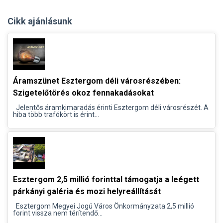
Cikk ajánlásunk
Áramszünet Esztergom déli városrészében:
Szigetelőtörés okoz fennakadásokat
Jelentős áramkimaradás érinti Esztergom déli városrészét. A
hiba több trafókört is érint...
Esztergom 2,5 millió forinttal támogatja a leégett
párkányi galéria és mozi helyreállítását
Esztergom Megyei Jogú Város Önkormányzata 2,5 millió
forint vissza nem térítendő...