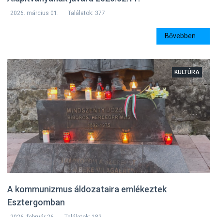
2026. március 01.
Találatok: 377
Bővebben ...
KULTÚRA
A kommunizmus áldozataira emlékeztek
Esztergomban
2026. február 26.
Találatok: 182