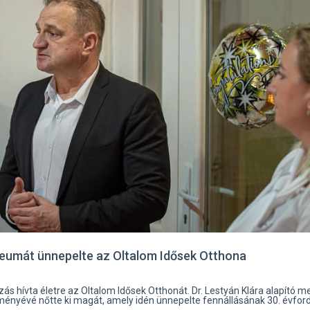
ileumát ünnepelte az Oltalom Idősek Otthona
s hívta életre az Oltalom Idősek Otthonát. Dr. Lestyán Klára alapító m
ményévé nőtte ki magát, amely idén ünnepelte fennállásának 30. évford