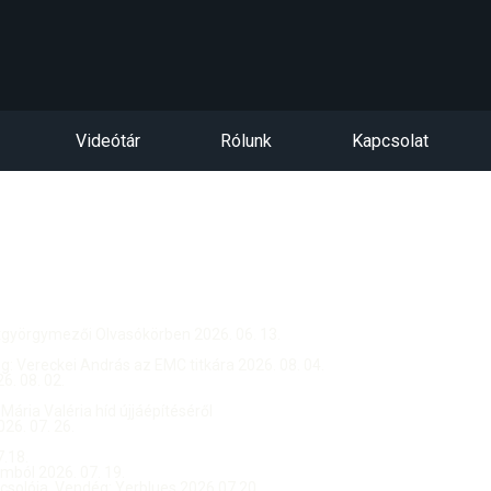
Videótár
Rólunk
Kapcsolat
ntgyörgymezői Olvasókörben 2026. 06. 13.
dég: Vereckei András az EMC titkára 2026. 08. 04.
. 08. 02.
 Mária Valéria híd újjáépítéséről
26. 07. 26.
.18.
ból 2026. 07. 19.
csolója, Vendég: Yerblues 2026.07.20.