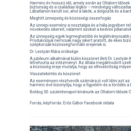
Harminc év hosszú idő, amely során az Oltalom Idősek 
biztonság és a családias légkör – mindvégig változat
Lábatlanon került sor, ahol a lakók, a dolgozók és a b
Meghitt ünnepség és közösségi összefogás
Az ünnepi esemény a nosztalgia és a hála jegyében tel
növekedés sikereit, valamint azokat a kedves pillanato
Az ünnepség egyik legmeghatóbb és leglátványosabb pi
Produkciójuk nemcsak nagy sikert aratott, de ékes biz
szépkorúak közösségformáló erejének is.
Dr. Lestyán Klára öröksége
A jubileum alkalmával külön köszönet illeti Dr. Lestyán 
létrehozta az intézményt. Az általa megálmodott szel
a közösség ereje mutatja, hogy az elhivatottság mily
Visszatekintés és köszönet
Az eseményen résztvevők számára jó volt látni azt az 
harminc éve bizonyítja, hogy a figyelem és a törődés a 
Boldog 30. születésnapot kívánunk az Oltalom Idősek 
Forrás, képforrás: Erős Gábor Facebook oldala