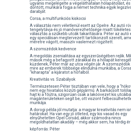
ugyanis megelégelte a végeláthatalan hólapátolást, és
döntött, munkára fogja a német technika egyik legszí
darabját.
Corsa, a multifunkciós kiskocsi
A választás nem véletlenül esett az Opelre. Az autó rö
tengelytávja és jó manőverezhetősége miatt tökéletes
választás a szűkebb utcák takarítására. Péter az autó 
egy speciálisan megtervezett tartókonzolt szerelt, am
méretre vágott, masszív vaslemezt rögzített.
A szomszédok kedvence
A megoldás zsenialitása az egyszerűségében rejlik. M
mások még a befagyott zárakkal és a hólapát keresgé
küzdenek, Péter már az utca végén jár. A szomszédok 
mire az emberek többsége elindulna munkába, a Cors
"kiharapta" a kijáratot a hófalból.
Kreativitás vs. Szabályok
Természetesen Péter tisztában van vele, hogy a "hóko
nem egy hivatalos közúti gépjármű. A barkácsolt tolól
hajt ki a főútra, szigorúan csak a lakóövezet kis utcáib
magánterületeken segít be, ott viszont felbecsülhetetl
munkája.
A dorogi példa jól mutatja: a magyar kreativitás nem i
határokat. Ha van egy jó ötleted, egy kis vasad és egy
elnyűhetetlen Opel Corsád, akkor számodra nincs
megoldhatatlan akadály – még akkor sem, ha térdig ér 
képforrás: Péter