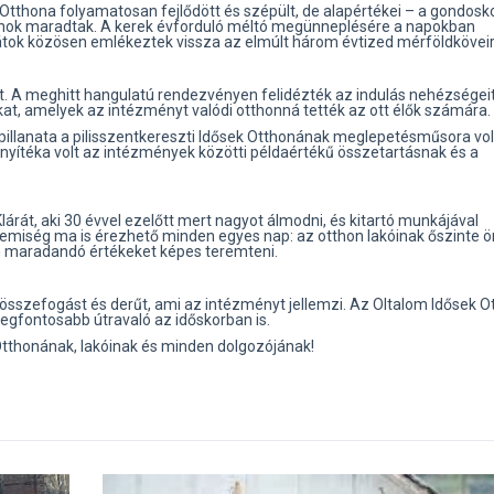
Otthona folyamatosan fejlődött és szépült, de alapértékei – a gondosk
lanok maradtak. A kerek évforduló méltó megünneplésére a napokban
arátok közösen emlékeztek vissza az elmúlt három évtized mérföldköveir
t. A meghitt hangulatú rendezvényen felidézték az indulás nehézségeit
kat, amelyek az intézményt valódi otthonná tették az ott élők számára.
llanata a pilisszentkereszti Idősek Otthonának meglepetésműsora vol
onyítéka volt az intézmények közötti példaértékű összetartásnak és a
Klárát, aki 30 évvel ezelőtt mert nagyot álmodni, és kitartó munkájával
lemiség ma is érezhető minden egyes nap: az otthon lakóinak őszinte 
en maradandó értékeket képes teremteni.
összefogást és derűt, ami az intézményt jellemzi. Az Oltalom Idősek O
legfontosabb útravaló az időskorban is.
Otthonának, lakóinak és minden dolgozójának!