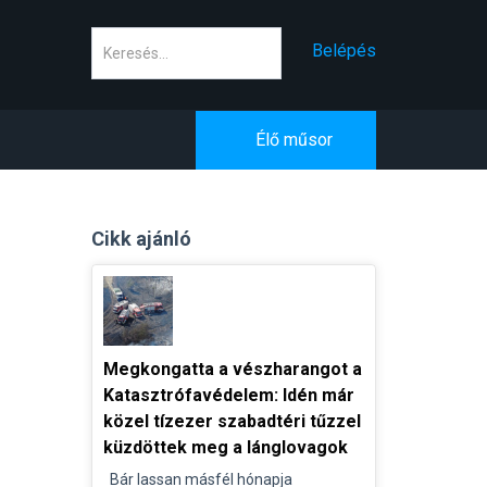
Keresés
Belépés
Élő műsor
Cikk ajánló
Megkongatta a vészharangot a
Katasztrófavédelem: Idén már
közel tízezer szabadtéri tűzzel
küzdöttek meg a lánglovagok
Bár lassan másfél hónapja