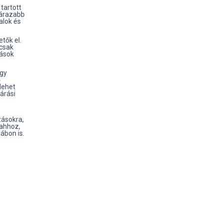
tartott
zárazabb
alok és
tők el.
 csak
mások
gy
ő
lehet
árási
zásokra,
ahhoz,
ábon is.