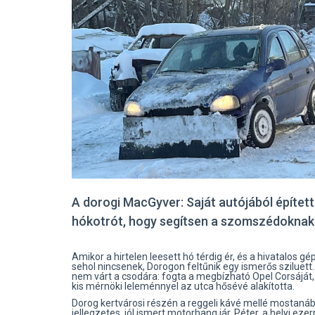
A dorogi MacGyver: Saját autójából épített
hókotrót, hogy segítsen a szomszédoknak
Amikor a hirtelen leesett hó térdig ér, és a hivatalos g
sehol nincsenek, Dorogon feltűnik egy ismerős sziluett.
nem várt a csodára: fogta a megbízható Opel Corsáját,
kis mérnöki leleménnyel az utca hősévé alakította.
Dorog kertvárosi részén a reggeli kávé mellé mostaná
jellegzetes, jól ismert motorhang jár. Péter, a helyi ez