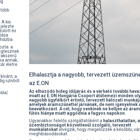
ig
 több
 A kis
jelezte
ülött és
tása
rházba.
zta: a
megtesznek
szakszerű
éka annak,
ár életre
Elhalasztja a nagyobb, tervezett üzemszün
kívánt, a
ig szívből
az E.ON
Az elhúzódó hideg időjárás és a várható további hav
dal,
miatt az E.ON Hungária Csoport átütemezi minden ol
nagyobb ügyfélkört értintő, tervezett hálózati munkáj
amelyek áramszünettel járnának, de nem igényelnek 
beavatkozást. A cél, hogy senkinek ne kelljen az áram
fűtés hiánya miatt aggódnia a fagyos napokon.
Ugyanakkor felelős szolgáltatóként a
halaszthatatlan, 
üzembiztonságot közvetlenül szolgáló, tervezett
munkálatokat
elvégzik, hogy megelőzzék a későbbi, vár
meghibásodásokat.