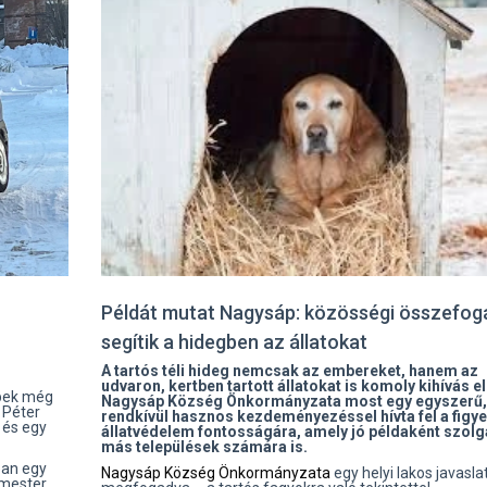
Példát mutat Nagysáp: közösségi összefog
segítik a hidegben az állatokat
A tartós téli hideg nemcsak az embereket, hanem az
udvaron, kertben tartott állatokat is komoly kihívás elé
épek még
Nagysáp Község Önkormányzata most egy egyszerű,
 Péter
rendkívül hasznos kezdeményezéssel hívta fel a figy
 és egy
állatvédelem fontosságára, amely jó példaként szolg
más települések számára is.
ban egy
Nagysáp Község Önkormányzata
egy helyi lakos javasla
ermester