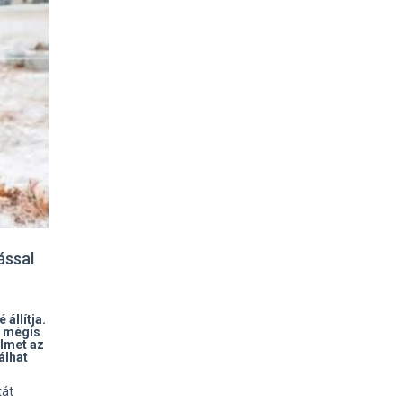
ással
 állítja.
 mégis
elmet az
álhat
tát