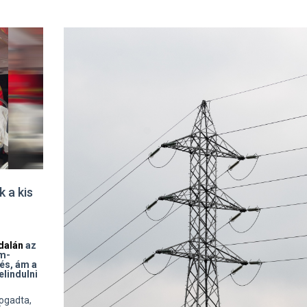
 a kis
dalán
az
m-
és, ám a
elindulni
ogadta,