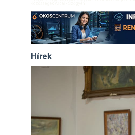
Közösségek Arcai - Szőgyén
Hírek