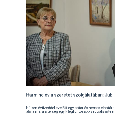
Harminc év a szeretet szolgálatában: Jub
Három évtizeddel ezelőtt egy bátor és nemes elhatározá
álma mára a térség egyik legfontosabb szociális intéz