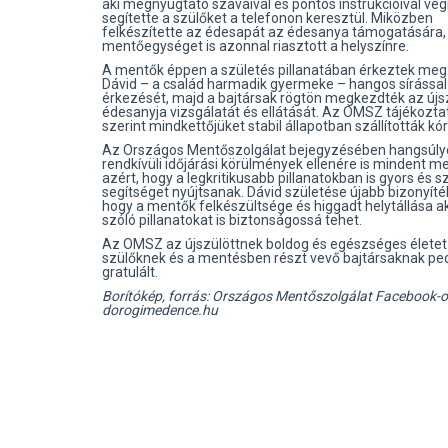
aki megnyugtató szavaival és pontos instrukcióival vég
segítette a szülőket a telefonon keresztül. Miközben
felkészítette az édesapát az édesanya támogatására,
mentőegységet is azonnal riasztott a helyszínre.
A mentők éppen a születés pillanatában érkeztek meg.
Dávid – a család harmadik gyermeke – hangos sírással 
érkezését, majd a bajtársak rögtön megkezdték az újsz
édesanyja vizsgálatát és ellátását. Az OMSZ tájékozta
szerint mindkettőjüket stabil állapotban szállították kó
Az Országos Mentőszolgálat bejegyzésében hangsúlyo
rendkívüli időjárási körülmények ellenére is mindent 
azért, hogy a legkritikusabb pillanatokban is gyors és 
segítséget nyújtsanak. Dávid születése újabb bizonyít
hogy a mentők felkészültsége és higgadt helytállása ak
szóló pillanatokat is biztonságossá tehet.
Az OMSZ az újszülöttnek boldog és egészséges életet 
szülőknek és a mentésben részt vevő bajtársaknak ped
gratulált.
Borítókép, forrás: Országos Mentőszolgálat Facebook-ol
dorogimedence.hu