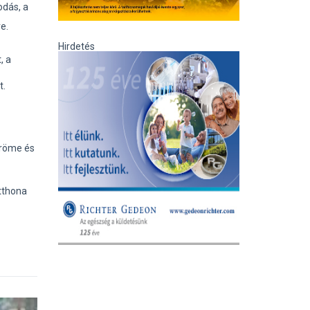
odás, a
e.
Hirdetés
, a
t.
öröme és
tthona