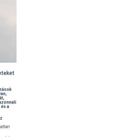
eteket
azások
yan,
át,
azonnali
 és a
az
atlan