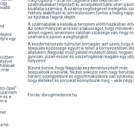
megfogadva – a tartós fagyokra való tekintettel –
 úgy
szalmabálákat helyezett ki, amelyekből bárki vihet a kint 
vósabb
kisállatai számára. A szalma segítségével melegebb, s
fekhely alakítható ki, ami különösen fontos a hideg napp
az éjszakai fagyok idején.
A szalmabálák a katolikus templom előtti házikóban érhe
vid
Az önkormányzat arra kéri a lakosságot, hogy mindenki
annyit vigyen, amennyire valóban szüksége van, hogy 
elejére
számára is jusson a segítségből.
elyre egy
A kezdeményezés túlmutat önmagán: azt üzeni, hogy e
település közössége együtt is tehet a környezetében él
állatokért. Nagysáp most példát mutatott abból, hogyan 
gyorsan, józan ésszel és összefogással reagálni egy időj
iközben
helyzetre.
lésével
hálásak:
Bízunk benne, hogy Nagysáp kezdeményezését más
a már
települések is követik, hiszen sokszor nem nagy beruhá
hanem odafigyelésre és együttműködésre van szükség 
hogy életeket és sorsokat könnyítsünk meg – akár négy l
tró-Opel"
appal nem
Forrás: dorogimedence.hu
an és a
en a
smer
a hó.