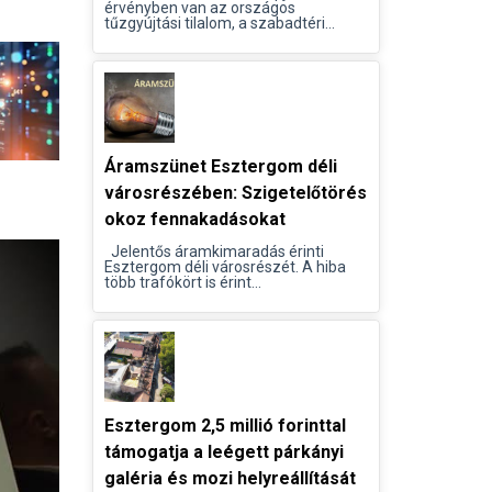
érvényben van az országos
tűzgyújtási tilalom, a szabadtéri...
Áramszünet Esztergom déli
városrészében: Szigetelőtörés
okoz fennakadásokat
Jelentős áramkimaradás érinti
Esztergom déli városrészét. A hiba
több trafókört is érint...
Esztergom 2,5 millió forinttal
támogatja a leégett párkányi
galéria és mozi helyreállítását