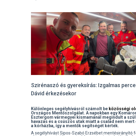
Szirénaszó és gyereksírás: Izgalmas percek
Dávid érkezésekor
Különleges segélyhívásról számolt be
közösségi ol
Országos Mentőszolgálat. A napokban egy Komáro
Esztergom vármegyei kismamánál megindult a szül
havazás és a csúszós utak miatt a család nem mert 
a kórházba, így a mentők segítségét kérték.
A segélyhívást Sipos-Szabó Erzsébet mentésirányító f