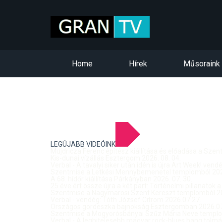
Home
Hírek
Műsoraink
LEGÚJABB VIDEÓINK
Mujdricza Ferenc építész kiállítása és előadása a Sze
Kis-dunai vízállás Esztergom 2026. 08. 04.
Verbal - A tavalyi siker után idén is újra Art Week! ven
Szentmise a Letkési Mennybemenetel templomból 2026
A 68. hídőr kiállítása Párkányban 2026. 07. 30.
25 éve ért össze újra a két part: Történelmi pillanatok a
Szentmise a Nagymarosi Szent Kereszt templomból 20
Verbal - vendég: Tóth József Citrom 2026.07.27.
Országos gördeszka bajnokság Esztergomban 2026.07
Szentmise a Mogyorósbányai Szűz Mária Neve templom
Verbal - A leghitelesebb magyar rock-blues hang tolmá