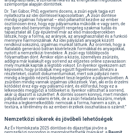
anyaghasználat, a színdinamika és az energetikai megoldások
szempontjai alapján döntöttek.
Dr. Tari Gábor, PhD, egyetemi docens, a zsűri egyik tagja ezt
nyilatkozta az idei döntéssel kapcsolatban: „A zsűri döntése
mindig izgalmas folyamat – első pillanattól kezdve az ember
ösztönösen érez, hogy egy pályamunka működik-e vagy sem, de
egy ilyen első benyomás mögött rengeteg szakmai tudás és
tapasztalat áll. Egy épületnél már az első másodpercekben
látszik, hogy a forma, az arányok, az anyaghasználat és a funkció
mennyire harmonizálnak. Az idei pályázati anyagok között
rendkívül sokszínű, izgalmas munkát láttunk. Az örömteli, hogy a
fiatalabb generáció bátran kísérletezik formákkal és anyagokkal,
nyitott a nemzetközi trendekre. A zsűri egy többlépcsős
folyamatban dönt. Amikor eljön a közös, személyes zsűrizés,
addigra már kialakult egy sorrend az előzetes online szavazáson:
mely munkák kapták a legtöbb voksot. Én ilyenkor igyekszem azt
képviselni, hogy próbáljuk meg együtt figyelmesen átnézni a
részleteket, csatolt dokumentumokat, mert sok pályázó nem
mindig a legjobb nézetű képeket teszi legelőre a pályaművében. A
zsűriben mindig vannak izgalmas ütközések. Van, aki erős érzelmi
kötődést érez egy-egy pályamű iránt, és előfordul, hogy ez a
lelkesedés meggyőzi a többieket is. Ilyenkor változhat a sorrend,
akár új díjazott is születhet. A döntés sosem könnyű, mert minden
pályázatban van valami érték, de a zsűri feladata kiszűrni, melyik
munka a legkiemelkedőbb: nemcsak a forma, hanem a szín, a
textúra, a térélmény és az emberi érzékek összhatása is számít.”
Nemzetközi sikerek és jövőbeli lehetőségek
Az Év Homlokzata 2025 döntősei és díjazottjai jövőre a
nemzetközi porondon is megmérettethetik magukat: a
Baumit