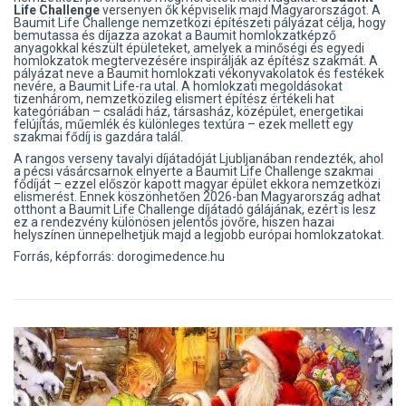
Life Challenge
versenyen ők képviselik majd Magyarországot. A
Baumit Life Challenge nemzetközi építészeti pályázat célja, hogy
bemutassa és díjazza azokat a Baumit homlokzatképző
anyagokkal készült épületeket, amelyek a minőségi és egyedi
homlokzatok megtervezésére inspirálják az építész szakmát. A
pályázat neve a Baumit homlokzati vékonyvakolatok és festékek
nevére, a Baumit Life-ra utal. A homlokzati megoldásokat
tizenhárom, nemzetközileg elismert építész értékeli hat
kategóriában – családi ház, társasház, középület, energetikai
felújítás, műemlék és különleges textúra – ezek mellett egy
szakmai fődíj is gazdára talál.
A rangos verseny tavalyi díjátadóját Ljubljanában rendezték, ahol
a pécsi vásárcsarnok elnyerte a Baumit Life Challenge szakmai
fődíját – ezzel először kapott magyar épület ekkora nemzetközi
elismerést. Ennek köszönhetően 2026-ban Magyarország adhat
otthont a Baumit Life Challenge díjátadó gálájának, ezért is lesz
ez a rendezvény különösen jelentős jövőre, hiszen hazai
helyszínen ünnepelhetjük majd a legjobb európai homlokzatokat.
Forrás, képforrás: dorogimedence.hu