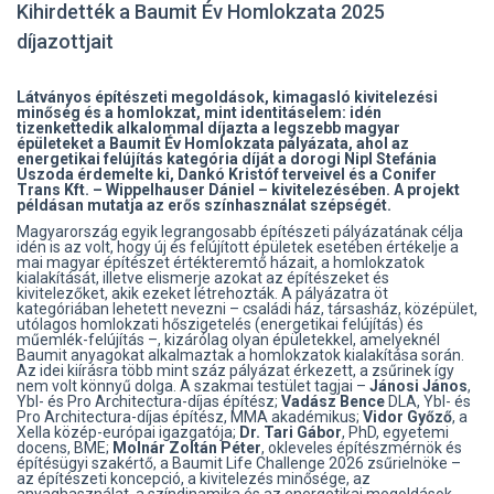
Kihirdették a Baumit Év Homlokzata 2025
díjazottjait
Látványos építészeti megoldások, kimagasló kivitelezési
minőség és a homlokzat, mint identitáselem: idén
tizenkettedik alkalommal díjazta a legszebb magyar
épületeket a Baumit Év Homlokzata pályázata, ahol az
energetikai felújítás kategória díját a dorogi Nipl Stefánia
Uszoda érdemelte ki, Dankó Kristóf terveivel és a Conifer
Trans Kft. – Wippelhauser Dániel – kivitelezésében. A projekt
példásan mutatja az erős színhasználat szépségét.
Magyarország egyik legrangosabb építészeti pályázatának célja
idén is az volt, hogy új és felújított épületek esetében értékelje a
mai magyar építészet értékteremtő házait, a homlokzatok
kialakítását, illetve elismerje azokat az építészeket és
kivitelezőket, akik ezeket létrehozták. A pályázatra öt
kategóriában lehetett nevezni – családi ház, társasház, középület,
utólagos homlokzati hőszigetelés (energetikai felújítás) és
műemlék-felújítás –, kizárólag olyan épületekkel, amelyeknél
Baumit anyagokat alkalmaztak a homlokzatok kialakítása során.
Az idei kiírásra több mint száz pályázat érkezett, a zsűrinek így
nem volt könnyű dolga. A szakmai testület tagjai –
Jánosi János
,
Ybl- és Pro Architectura-díjas építész;
Vadász Bence
DLA, Ybl- és
Pro Architectura-díjas építész, MMA akadémikus;
Vidor Győző
, a
Xella közép-európai igazgatója;
Dr. Tari Gábor
, PhD, egyetemi
docens, BME;
Molnár Zoltán Péter
, okleveles építészmérnök és
építésügyi szakértő, a Baumit Life Challenge 2026 zsűrielnöke –
az építészeti koncepció, a kivitelezés minősége, az