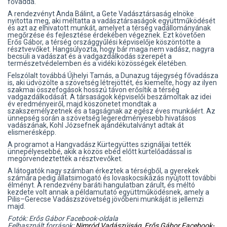
fővaddá.
A rendezvényt Anda Bálint, a Gete Vadásztársaság elnöke
nyitotta meg, aki méltatta a vadásztársaságok együttműködését
és azt az elhivatott munkát, amelyet a térség vadállományának
megőrzése és fejlesztése érdekében végeznek. Ezt követően
Erős Gábor, a térség országgyűlési képviselője köszöntötte a
résztvevőket. Hangsúlyozta, hogy bár maga nem vadász, nagyra
becsüli a vadászat és a vadgazdálkodás szerepét a
természetvédelemben és a vidéki közösségek életében.
Felszólalt továbbá Újhelyi Tamás, a Dunazug tájegység fővadásza
is, aki üdvözölte a szövetség létrejöttét, és kiemelte, hogy az ilyen
szakmai összefogások hosszú távon erősítik a térség
vadgazdálkodását. A társaságok képviselői beszámoltak az idei
év eredményeiről, majd köszönetet mondtak a
szakszemélyzetnek és a tagságnak az egész éves munkáért. Az
ünnepség során a szövetség legeredményesebb hivatásos
vadászának, Kohl Józsefnek ajándékutalványt adtak át
elismerésképp.
A programot a Hangvadász Kürtegyüttes szignáljai tették
ünnepélyesebbé, akik a közös ebéd előtt kürtelőadással is
megörvendeztették a résztvevőket.
A látogatók nagy számban érkeztek a térségből, a gyerekek
számára pedig állatsimogató és lovaskocsikázás nyújtott további
élményt. A rendezvény baráti hangulatban zárult, és méltó
kezdete volt annak a példamutató együttműködésnek, amely a
Pilis–Gerecse Vadászszövetség jövőbeni munkáját is jellemzi
majd.
Fotók: Erős Gábor Facebook-oldala
Felhasznált források:
Nimród Vadászújság
,
Erős Gábor Facebook-