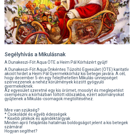
Segélyhívás a Mikulásnak
A Dunakeszi-Fót Aqua ÖTE a Heim Pál Kórházért gyűjt!
A Dunakeszi-Fót Aqua Önkéntes Tűzoltó Egyesület (ÖTE) karitatív
akciót hirdet a Heim Pál Gyermekkórház kis betegei javára. A cél,
hogy december 5-én egy felejthetetlen Mikulás-ünnepséget
szervezzenek a nehéz körülmények között gyógyuló
gyermekeknek.
Az egyesület szeretné egy kis örömet, mosolyt és meglepetést
csempészni a kórházban töltött időszakba, ezért adományokat
gyűjtenek a Mikulás-csomagok megtöltéséhez.
Mire van szükség?
* Csokoládé és egyéb édességek
* Kisebb játékok és ajándéktárgyak
Minden apró felajánlás hatalmas boldogságot jelent a kis betegek
számára!
Hogyan segíthet?