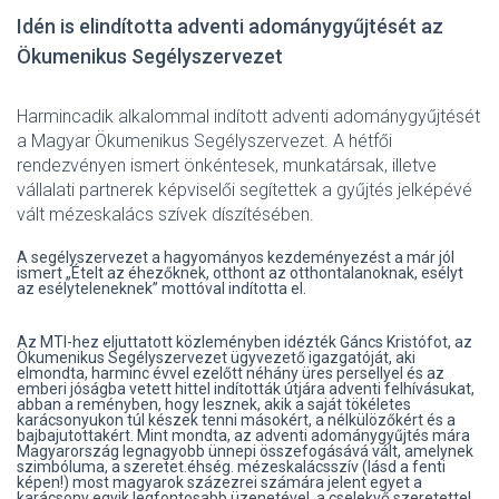
Idén is elindította adventi adománygyűjtését az
Ökumenikus Segélyszervezet
Harmincadik alkalommal indított adventi adománygyűjtését
a Magyar Ökumenikus Segélyszervezet. A hétfői
rendezvényen ismert önkéntesek, munkatársak, illetve
vállalati partnerek képviselői segítettek a gyűjtés jelképévé
vált mézeskalács szívek díszítésében.
A segélyszervezet a hagyományos kezdeményezést a már jól
ismert „Ételt az éhezőknek, otthont az otthontalanoknak, esélyt
az esélyteleneknek” mottóval indította el.
Az MTI-hez eljuttatott közleményben idézték Gáncs Kristófot, az
Ökumenikus Segélyszervezet ügyvezető igazgatóját, aki
elmondta, harminc évvel ezelőtt néhány üres persellyel és az
emberi jóságba vetett hittel indították útjára adventi felhívásukat,
abban a reményben, hogy lesznek, akik a saját tökéletes
karácsonyukon túl készek tenni másokért, a nélkülözőkért és a
bajbajutottakért. Mint mondta, az adventi adománygyűjtés mára
Magyarország legnagyobb ünnepi összefogásává vált, amelynek
szimbóluma, a szeretet.éhség. mézeskalácsszív (lásd a fenti
képen!) most magyarok százezrei számára jelent egyet a
karácsony egyik legfontosabb üzenetével, a cselekvő szeretettel,