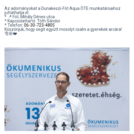
Az adományokat a Dunakeszi-Fót Aqua ÖTE munkatársaihoz
juttathatja el:
* 📍 Fót, Mihály Dénes utca
* Kapcsolattartó: Tóth Sándor
* Telefon:
06-30-723-4805
Köszönjük, hogy segít együtt mosolyt csalni a gyerekek arcára!
🎅🏼❤️