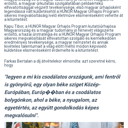
erősítő, a magyar űrkutatás szolgálatában példaértékű
elhivatottsággal végzett tevékenysége, első magyar űrhajósként
legendássá vált küldetésétől a HUNOR Magyar Űrhajós Program
sikeres megvalósításáig ívelő életműve elismeréseként vehette át
a kitüntetést.
Kapu Tibor, a HUNOR Magyar Űrhajós Program kutatóűrhajósa
Magyarország és a magyar tudomány jó hírnevét világszerte
erősítő, a hazai űrstratégia és a HUNOR Magyar Űrhajós Program
sikeres megvalósítását elhivatottan szolgáló és kiemelkedően
eredményes tevékenysége, a magyar nemzetet és annak
kivételes talentumait a világ előtt méltó módon képviselő
küldetése elismeréseként érdemelte ki a kitüntetést.
Farkas Bertalan a díj átvételekor elmondta: azt szeretné kérni,
hogy
"legyen a mi kis csodálatos országunk, ami fentről
is gyönyörű, egy olyan béke sziget Közép-
Európában, Európ��ban és a csodálatos
bolygónkon, ahol a béke, a nyugalom, az
egyetértés, az együtt gondolkodás képes
megvalósulni".