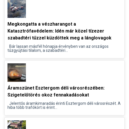
Megkongatta a vészharangot a
Katasztrófavédelem: Idén már közel tízezer
szabadtéri tűzzel küzdöttek meg a lánglovagok
Bár lassan másfél hónapja érvényben van az országos
tűzgyújtási tilalom, a szabadtéri...
Áramszünet Esztergom déli városrészében:
Szigetelőtörés okoz fennakadásokat
Jelentős áramkimaradás érinti Esztergom déli városrészét. A
hiba több trafókört is érint...