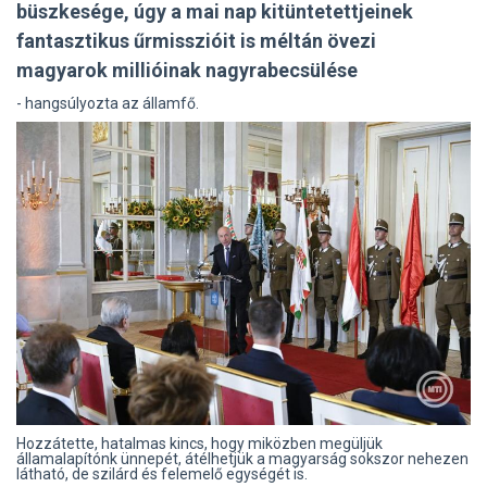
büszkesége, úgy a mai nap kitüntetettjeinek
fantasztikus űrmisszióit is méltán övezi
magyarok millióinak nagyrabecsülése
- hangsúlyozta az államfő.
Hozzátette, hatalmas kincs, hogy miközben megüljük
államalapítónk ünnepét, átélhetjük a magyarság sokszor nehezen
látható, de szilárd és felemelő egységét is.