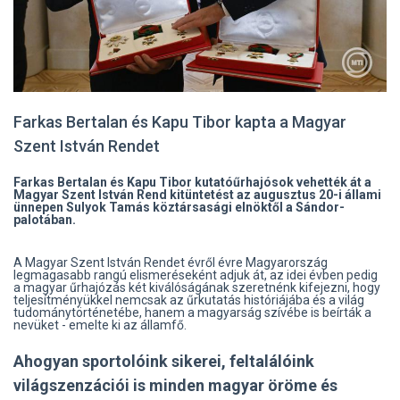
Farkas Bertalan és Kapu Tibor kapta a Magyar
Szent István Rendet
Farkas Bertalan és Kapu Tibor kutatóűrhajósok vehették át a
Magyar Szent István Rend kitüntetést az augusztus 20-i állami
ünnepen Sulyok Tamás köztársasági elnöktől a Sándor-
palotában.
A Magyar Szent István Rendet évről évre Magyarország
legmagasabb rangú elismeréseként adjuk át, az idei évben pedig
a magyar űrhajózás két kiválóságának szeretnénk kifejezni, hogy
teljesítményükkel nemcsak az űrkutatás históriájába és a világ
tudománytörténetébe, hanem a magyarság szívébe is beírták a
nevüket - emelte ki az államfő.
Ahogyan sportolóink sikerei, feltalálóink
világszenzációi is minden magyar öröme és