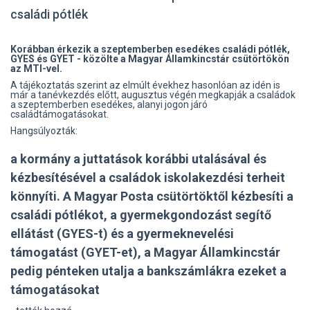
családi pótlék
Korábban érkezik a szeptemberben esedékes családi pótlék,
GYES és GYET - közölte a Magyar Államkincstár csütörtökön
az MTI-vel.
A tájékoztatás szerint az elmúlt évekhez hasonlóan az idén is
már a tanévkezdés előtt, augusztus végén megkapják a családok
a szeptemberben esedékes, alanyi jogon járó
családtámogatásokat.
Hangsúlyozták:
a kormány a juttatások korábbi utalásával és
kézbesítésével a családok iskolakezdési terheit
könnyíti. A Magyar Posta csütörtöktől kézbesíti a
családi pótlékot, a gyermekgondozást segítő
ellátást (GYES-t) és a gyermeknevelési
támogatást (GYET-et), a Magyar Államkincstár
pedig pénteken utalja a bankszámlákra ezeket a
támogatásokat