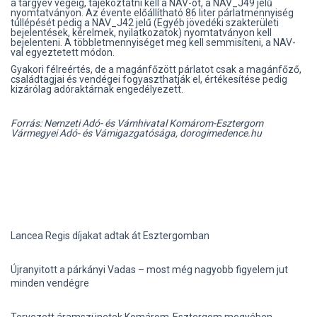
a tárgyév végéig, tájékoztatni kell a NAV-ot, a NAV_J49 jelű
nyomtatványon. Az évente előállítható 86 liter párlatmennyiség
túllépését pedig a NAV_J42 jelű (Egyéb jövedéki szakterületi
bejelentések, kérelmek, nyilatkozatok) nyomtatványon kell
bejelenteni. A többletmennyiséget meg kell semmisíteni, a NAV-
val egyeztetett módon.
Gyakori félreértés, de a magánfőzött párlatot csak a magánfőző,
családtagjai és vendégei fogyaszthatják el, értékesítése pedig
kizárólag adóraktárnak engedélyezett.
Forrás: Nemzeti Adó- és Vámhivatal Komárom-Esztergom
Vármegyei Adó- és Vámigazgatósága, dorogimedence.hu
Lancea Regis díjakat adtak át Esztergomban
Újranyitott a párkányi Vadas – most még nagyobb figyelem jut
minden vendégre