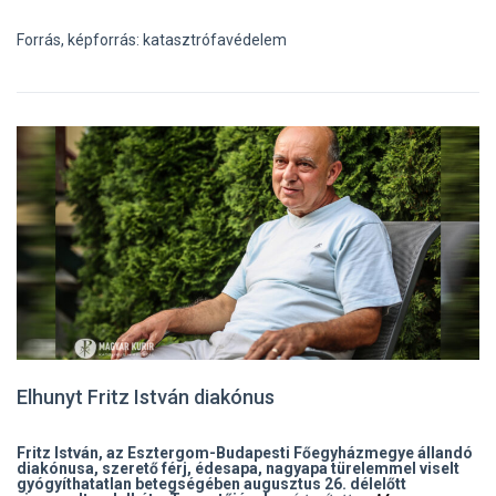
Forrás, képforrás: katasztrófavédelem
Elhunyt Fritz István diakónus
Fritz István, az Esztergom-Budapesti Főegyházmegye állandó
diakónusa, szerető férj, édesapa, nagyapa türelemmel viselt
gyógyíthatatlan betegségében augusztus 26. délelőtt