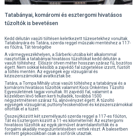
Tatabányai, komáromi és esztergomi hivatásos
tűzoltók is bevetésen
Kedd délután vasúti töltésen keletkezett tűzesetekhez vonultak
Tatabányára és Tatára, szerda reggel műszaki mentéshez a 117-
es főútra, Tát térségébe
A vármegyeszékhelyen, a Sárberki utcába két alkalommal
riasztották a tatabányai hivatásos tűzoltókat kedd délután a
vasúti töltéshez. Először ötven méter hosszan száraz fű, bozótos
égett. Nem sokkal később a zajvédő fal szigetelése izzott, füstölt
a töltés mentén. Az egységek egy vízsugárral és
kéziszerszámokkal avatkoztak be.
Tatára, a Tompa Mihály utcai vasúti töltéshez a tatabányai és a
komáromi hivatásos tűzoltók valamint Kocs Önkéntes Tűzoltó
Egyesületének tagjai vonultak. Itt zajvédő fal, valamint a
közelében lévő telken kerti hulladék, továbbá 1500
négyzetméteren száraz fű, aljnövényzet égett. A tűzoltó
egységek vízsugárral, puttonyfecskendővel és kéziszerszámokkal
oltották el a tüzet.
Összeütközött két személyautó szerda reggel a 117-es főúton,
Tát és Esztergom között a 11-es kilométernél. Az esztergomi
hivatásos tűzoltók az egyik járművet áramtalanították és a
forgalmi akadály megszüntetésében vettek részt. A balesetben
érintett gépkocsikban csak a sofőrök utaztak.