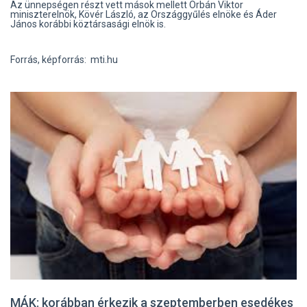
Az ünnepségen részt vett mások mellett Orbán Viktor
miniszterelnök, Kövér László, az Országgyűlés elnöke és Áder
János korábbi köztársasági elnök is.
Forrás, képforrás: mti.hu
MÁK: korábban érkezik a szeptemberben esedékes