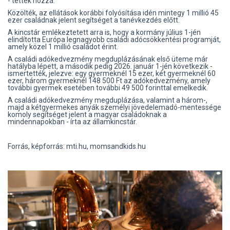
- tették hozzá.
Közölték, az ellátások korábbi folyósítása idén mintegy 1 millió 45
ezer családnak jelent segítséget a tanévkezdés előtt.
A kincstár emlékeztetett arra is, hogy a kormány július 1-jén
elindította Európa legnagyobb családi adócsökkentési programját,
amely közel 1 millió családot érint.
A családi adókedvezmény megduplázásának első üteme már
hatályba lépett, a második pedig 2026. január 1-jén következik -
ismertették, jelezve: egy gyermeknél 15 ezer, két gyermeknél 60
ezer, három gyermeknél 148 500 Ft az adókedvezmény, amely
további gyermek esetében további 49 500 forinttal emelkedik.
A családi adókedvezmény megduplázása, valamint a három-,
majd a kétgyermekes anyák személyi jövedelemadó-mentessége
komoly segítséget jelent a magyar családoknak a
mindennapokban - írta az államkincstár.
Forrás, képforrás: mti.hu, momsandkids.hu