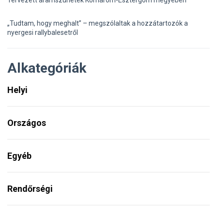
Tervezett áramszünetek Komárom-Esztergom megyében
„Tudtam, hogy meghalt” – megszólaltak a hozzátartozók a
nyergesi rallybalesetről
Alkategóriák
Helyi
Országos
Egyéb
Rendőrségi