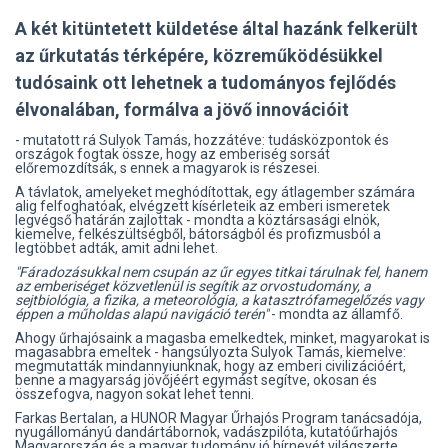
A két kitüntetett küldetése által hazánk felkerült
az űrkutatás térképére, közreműködésükkel
tudósaink ott lehetnek a tudományos fejlődés
élvonalában, formálva a jövő innovációit
- mutatott rá Sulyok Tamás, hozzátéve: tudásközpontok és
országok fogtak össze, hogy az emberiség sorsát
előremozdítsák, s ennek a magyarok is részesei.
A távlatok, amelyeket meghódítottak, egy átlagember számára
alig felfoghatóak, elvégzett kísérleteik az emberi ismeretek
legvégső határán zajlottak - mondta a köztársasági elnök,
kiemelve, felkészültségből, bátorságból és profizmusból a
legtöbbet adták, amit adni lehet.
"Fáradozásukkal nem csupán az űr egyes titkai tárulnak fel, hanem
az emberiséget közvetlenül is segítik az orvostudomány, a
sejtbiológia, a fizika, a meteorológia, a katasztrófamegelőzés vagy
éppen a műholdas alapú navigáció terén"
- mondta az államfő.
Ahogy űrhajósaink a magasba emelkedtek, minket, magyarokat is
magasabbra emeltek - hangsúlyozta Sulyok Tamás, kiemelve:
megmutatták mindannyiunknak, hogy az emberi civilizációért,
benne a magyarság jövőjéért egymást segítve, okosan és
összefogva, nagyon sokat lehet tenni.
Farkas Bertalan, a HUNOR Magyar Űrhajós Program tanácsadója,
nyugállományú dandártábornok, vadászpilóta, kutatóűrhajós
Magyarország és a magyar tudomány jó hírnevét világszerte