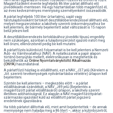
nem lehet ugyanazon évben főzdében főzetni és otthon is főzni.
Magánfőzőként évente legfeljebb 86 liter párlat állítható elő
jövedékiadó-mentesen. Ha egy háztartásban több magánfőző él,
az éves kedvezményes mennyiség személyenként összeadódik.
A párlat legfeljebb 100 liter űrtartalmú, saját vagy
társtulajdonosként birtokolt desztillálóberendezéssel állítható elő,
melyet megszerzéskor a lakóhely szerinti önkormányzathoz be
kell jelenteni, de bármely bejelentett adat változását is 15 napon
belül jelezni kell.
A desztillálóberendezés birtoklásához jövedéki típusú engedély
nem szükséges, azonban a tulajdonszerzést igazoló iratot meg
kell őrizni, ellenőrzésnél pedig be kell mutatni.
A párlatfőzés különböző folyamatait is be kell jelenteni a Nemzeti
Adó- és Vámhivatalhoz (NAV). A nyilatkozatok a papír alapon
történő benyújtás mellett, elektronikusan is megtehetők és
beküldhetők az
Online Nyomtatványkitöltő Alkalmazás
(ONYA)
használatával.
A párlatfőző házilag is előállítható, ezt a NAV_J37 jelű (Kérelem a
Jöt. szerinti tevékenységek nyilvántartásba vételére) űrlapon kell
bejelenteni.
Szintén be kell jelenteni – megkezdés előtt – a párlat
előállításának szándékát, a NAV_J49 jelű (Bejelentés a
magánfőzött párlat előállításáról) űrlapon, a lakóhely szerint
illetékes adóhatóságnál. Ez alapján a NAV magánfőzöttpárlat-
származási igazolást küld az előállított párlat jogszerű
eredetének igazolására.
Ha több párlatot állítottak elő, mint amit bejelentettek – de annak
mennyisége nem haladja meg a 86 litert –, akkor a különbözetről,