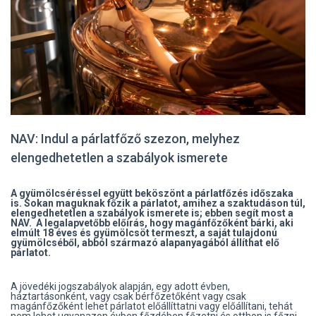
NAV: Indul a párlatfőző szezon, melyhez
elengedhetetlen a szabályok ismerete
A gyümölcséréssel együtt beköszönt a párlatfőzés időszaka
is. Sokan maguknak főzik a párlatot, amihez a szaktudáson túl,
elengedhetetlen a szabályok ismerete is; ebben segít most a
NAV. A legalapvetőbb előírás, hogy magánfőzőként bárki, aki
elmúlt 18 éves és gyümölcsöt termeszt, a saját tulajdonú
gyümölcséből, abból származó alapanyagából állíthat elő
párlatot.
A jövedéki jogszabályok alapján, egy adott évben,
háztartásonként, vagy csak bérfőzetőként vagy csak
magánfőzőként lehet párlatot előállíttatni vagy előállítani, tehát