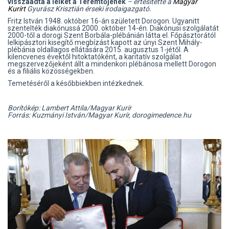
visszaadta a lelkét a Teremtőjének
– értesítette a
Magyar
Kurírt
Gyurász Krisztián érseki irodaigazgató.
Fritz István 1948. október 16-án született Dorogon. Ugyanitt
szentelték diakónussá 2000. október 14-én. Diakónusi szolgálatát
2000-től a dorogi Szent Borbála-plébánián látta el. Főpásztorától
lelkipásztori kisegítő megbízást kapott az únyi Szent Mihály-
plébánia oldallagos ellátására 2015. augusztus 1-jétől. A
kilencvenes évektől hitoktatóként, a karitatív szolgálat
megszervezőjeként állt a mindenkori plébánosa mellett Dorogon
és a filiális közösségekben.
Temetéséről a későbbiekben intézkednek.
Borítókép: Lambert Attila/Magyar Kurír
Forrás: Kuzmányi István/Magyar Kurír, dorogimedence.hu