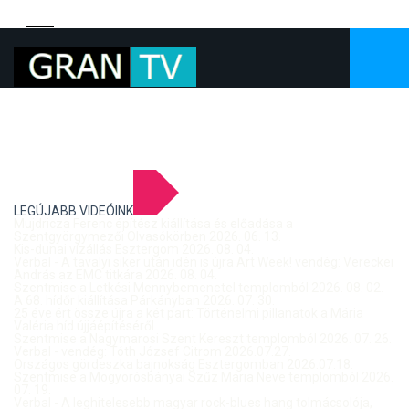
LEGÚJABB VIDEÓINK
Mujdricza Ferenc építész kiállítása és előadása a
Szentgyörgymezői Olvasókörben 2026. 06. 13.
Kis-dunai vízállás Esztergom 2026. 08. 04.
Verbal - A tavalyi siker után idén is újra Art Week! vendég: Vereckei
András az EMC titkára 2026. 08. 04.
Szentmise a Letkési Mennybemenetel templomból 2026. 08. 02.
A 68. hídőr kiállítása Párkányban 2026. 07. 30.
25 éve ért össze újra a két part: Történelmi pillanatok a Mária
Valéria híd újjáépítéséről
Szentmise a Nagymarosi Szent Kereszt templomból 2026. 07. 26.
Verbal - vendég: Tóth József Citrom 2026.07.27.
Országos gördeszka bajnokság Esztergomban 2026.07.18.
Szentmise a Mogyorósbányai Szűz Mária Neve templomból 2026.
07. 19.
Verbal - A leghitelesebb magyar rock-blues hang tolmácsolója,