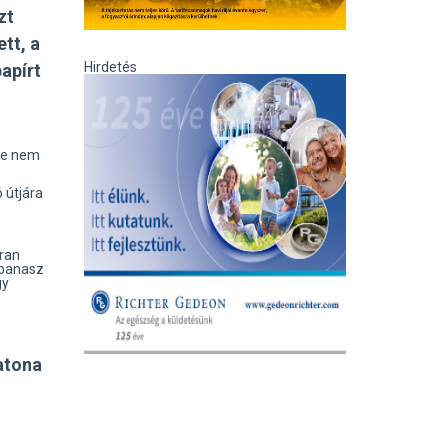
zt
tt, a
Hirdetés
papírt
 de nem
 útjára
kran
 panasz
gy
atona