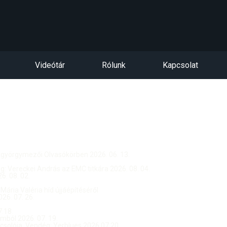
Videótár
Rólunk
Kapcsolat
ntgyörgymezői Olvasókörben 2026. 06. 13.
dég: Vereckei András az EMC titkára 2026. 08. 04.
. 08. 02.
 Mária Valéria híd újjáépítéséről
26. 07. 26.
.18.
ból 2026. 07. 19.
csolója, Vendég: Yerblues 2026.07.20.