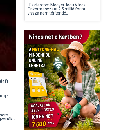
Esztergom Megyei Jogú Város
Önkormányzata 2,5 millió forint
vissza nem térítendő...
érfi
meg -
t nem
gverték -