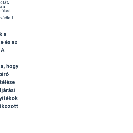
otát,
sra
úlást.
 vádlott
k a
te és az
 A
ta, hogy
bíró
ítélése
ljárási
yítékok
tkozott