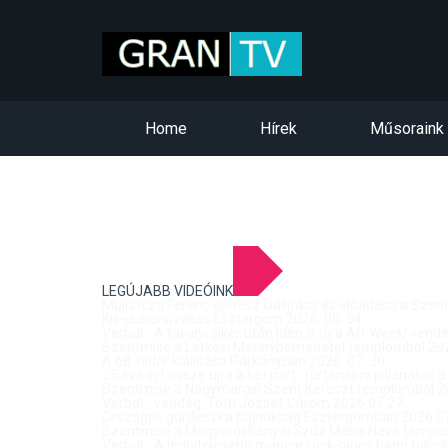
Home
Hírek
Műsoraink
LEGÚJABB VIDEÓINK
Mujdricza Ferenc építész kiállítása és előadása a Sze
Kis-dunai vízállás Esztergom 2026. 08. 04.
Verbal - A tavalyi siker után idén is újra Art Week! ven
Szentmise a Letkési Mennybemenetel templomból 2026
A 68. hídőr kiállítása Párkányban 2026. 07. 30.
25 éve ért össze újra a két part: Történelmi pillanatok a
Szentmise a Nagymarosi Szent Kereszt templomból 20
Verbal - vendég: Tóth József Citrom 2026.07.27.
Országos gördeszka bajnokság Esztergomban 2026.07
Szentmise a Mogyorósbányai Szűz Mária Neve templom
Verbal - A leghitelesebb magyar rock-blues hang tolmá