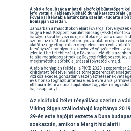
A bíró elfogultsága miatt új elsőfokú büntetőpert kel
lefolytatni a Hableány kishajó dunai katasztrófája ü
Fővárosi Ítélőtábla határozata szerint - tudatta a bí
honlapján szerdán.
Januárban a másodfokon eljárt Fővárosi Törvényszék k
hogy a Pesti Központi Kerületi Bíróság (PKKB) elsőfokú 
hatályon kívül helyezi és új elsőfokú eljárásra utasít. In
szerint az elsőfokú ítélet meghozatalában olyan bíró ve
akitől az ügy elfogulatlan megítélése nem volt várható.
törvényszék hatályon kívül helyező végzése ellen az 
jelentett be fellebbezést, a Fővárosi Ítélőtábla azonb
találta megalapozottnak az ügyészi fellebbezést, így 
megismételt elsőfokú eljárással folytatódik majd.
A tábla honlapján felidézi: a PKKB 2023. szeptember 2
kihirdetett ítéletével halálos tömegszerencsétlensége
vízi közlekedés gondatlan veszélyeztetésének vétsége
év 6 hónap fogházbüntetésre, és 6 évre a vízi járműve
eltiltásra ítélte a dunai hajóbaleset ügyében megvádolt
hajóskapitányt.
Az elsőfokú ítélet tényállása szerint a vád
Viking Sigyn szállodahajó kapitánya 2019
29-én este hajóját vezette a Duna budapes
szakaszán, amikor a Margit híd alatti