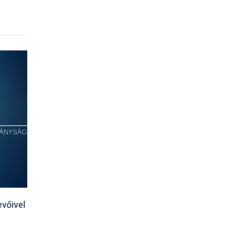
evőivel