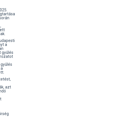
025.
gtartása
során
,
ett
nak.
udapesti
yt a
an
t gyűlés
ározatot
 gyűlés
 a
tt.
etést,
k, azt
ondó
t
őrség