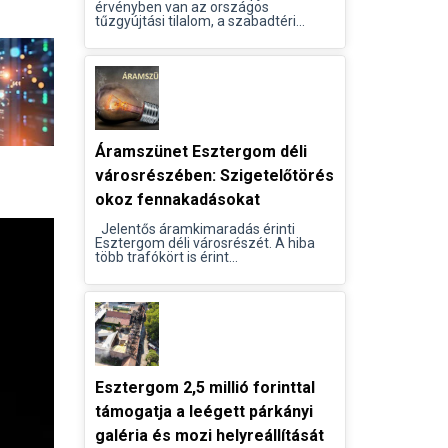
érvényben van az országos
tűzgyújtási tilalom, a szabadtéri...
Áramszünet Esztergom déli
városrészében: Szigetelőtörés
okoz fennakadásokat
Jelentős áramkimaradás érinti
Esztergom déli városrészét. A hiba
több trafókört is érint...
Esztergom 2,5 millió forinttal
támogatja a leégett párkányi
galéria és mozi helyreállítását