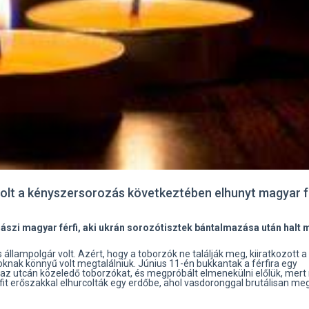
volt a kényszersorozás következtében elhunyt magyar f
szi magyar férfi, aki ukrán sorozótisztek bántalmazása után halt 
llampolgár volt. Azért, hogy a toborzók ne találják meg, kiiratkozott a
goknak könnyű volt megtalálniuk. Június 11-én bukkantak a férfira egy
 az utcán közeledő toborzókat, és megpróbált elmenekülni előlük, mer
fit erőszakkal elhurcolták egy erdőbe, ahol vasdoronggal brutálisan me