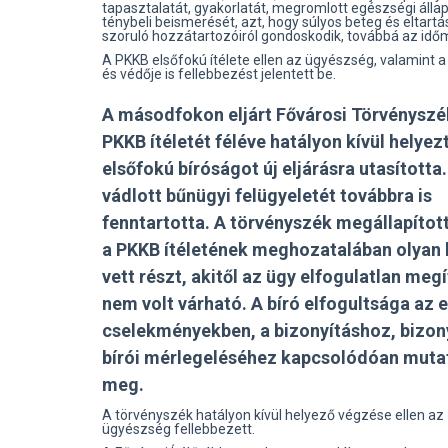
tapasztalatát, gyakorlatát, megromlott egészségi állap
ténybeli beismerését, azt, hogy súlyos beteg és eltartá
szoruló hozzátartozóiról gondoskodik, továbbá az időm
A PKKB elsőfokú ítélete ellen az ügyészség, valamint a
és védője is fellebbezést jelentett be.
A másodfokon eljárt Fővárosi Törvényszé
PKKB ítéletét féléve hatályon kívül helyez
elsőfokú bíróságot új eljárásra utasította.
vádlott bűnügyi felügyeletét továbbra is
fenntartotta. A törvényszék megállapítot
a PKKB ítéletének meghozatalában olyan 
vett részt, akitől az ügy elfogulatlan meg
nem volt várható. A bíró elfogultsága az e
cselekményekben, a bizonyításhoz, bizon
bírói mérlegeléséhez kapcsolódóan muta
meg.
A törvényszék hatályon kívül helyező végzése ellen az
ügyészség fellebbezett.