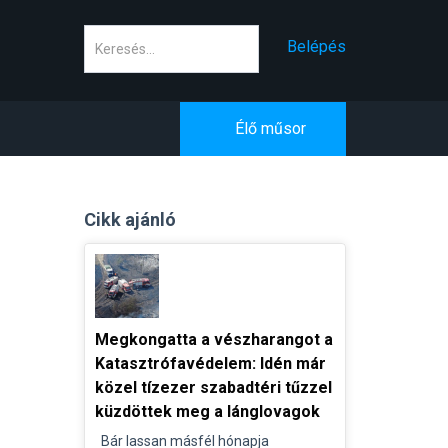
Keresés
Belépés
Élő műsor
Cikk ajánló
Megkongatta a vészharangot a
Katasztrófavédelem: Idén már
közel tízezer szabadtéri tűzzel
küzdöttek meg a lánglovagok
Bár lassan másfél hónapja