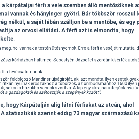
a kárpátaljai férfi a vele szemben álló mentősöknek a
mai vannak és hányinger gyötri. Bár többször rosszul le
g nélkül, a saját lábán szálljon be a mentőbe, és egy 
sítja az orvosi ellátást. A férfi azt is elmondta, hogy
kelte.
sa meg, hol vannak a testén ütésnyomok. Erre a férfi a veséjét mutatta,
szászi kórházban halt meg. Sebestyén Józsefet szerdán kísérték utolsó
ott a tévécsatornának.
ször feldolgozó Mandiner újságíróját, aki azt mondta, ilyen esetek gya
m ritkán nyúlnak erőszakhoz a toborzók, az ombudsmanhoz 1600 ilyen
ak, sokan a házukba vannak szorítva. A lap egy ukrajnai interjúalanya ú
ívót a gazdagoktól és szétosztják a szegények között".
, hogy Kárpátalján alig látni férfiakat az utcán, ahol
. A statisztikák szerint eddig 73 magyar származású k