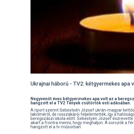
Ukrajnai háború - TV2: kétgyermekes apa 
Negyvenöt éves kétgyermekes apa volt az a beregszá
hangzott el a TV2 Tények csütörtök esti adásában.
A riport szerint Sebestyén József ukrán-magyar kettős á
lakcíméről, de rosszakarói feljelentették, így a hatósá
beregszászi iskola előtt. Sebestyén József észrevette
akart a frontra menni, hogy meghaljon. A sorozók a fér
hangzott el a tv-műsorban.