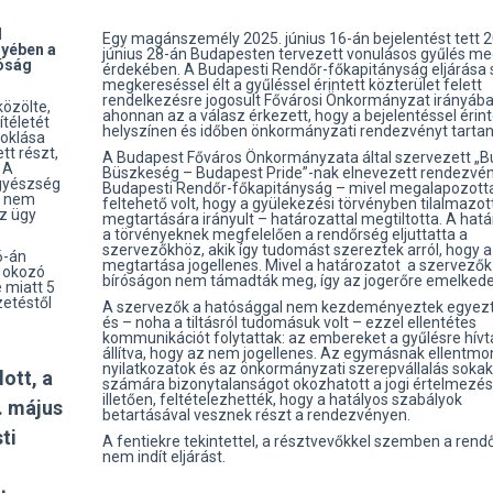
l
Egy magánszemély 2025. június 16-án bejelentést tett 2
gyében a
június 28-án Budapesten tervezett vonulásos gyűlés me
róság
érdekében. A Budapesti Rendőr-főkapitányság eljárása 
megkereséssel élt a gyűléssel érintett közterület felett
rendelkezésre jogosult Fővárosi Önkormányzat irányába
özölte,
ahonnan az a válasz érkezett, hogy a bejelentéssel érint
ítéletét
helyszínen és időben önkormányzati rendezvényt tarta
doklása
tt részt,
A Budapest Főváros Önkormányzata által szervezett „B
 A
Büszkeség – Budapest Pride”-nak elnevezett rendezvén
ügyészség
Budapesti Rendőr-főkapitányság – mivel megalapozott
an nem
feltehető volt, hogy a gyülekezési törvényben tilalmazot
az ügy
megtartására irányult – határozattal megtiltotta. A hat
a törvényeknek megfelelően a rendőrség eljuttatta a
szervezőkhöz, akik így tudomást szereztek arról, hogy a
6-án
megtartása jogellenes. Mivel a határozatot a szervezők
t okozó
bíróságon nem támadták meg, így az jogerőre emelkede
 miatt 5
zetéstől
A szervezők a hatósággal nem kezdeményeztek egyezt
és – noha a tiltásról tudomásuk volt – ezzel ellentétes
kommunikációt folytattak: az embereket a gyűlésre hívtá
állítva, hogy az nem jogellenes. Az egymásnak ellentm
nyilatkozatok és az önkormányzati szerepvállalás sokak
lott, a
számára bizonytalanságot okozhatott a jogi értelmezés
illetően, feltételezhették, hogy a hatályos szabályok
. május
betartásával vesznek részt a rendezvényen.
ti
A fentiekre tekintettel, a résztvevőkkel szemben a rend
nem indít eljárást.