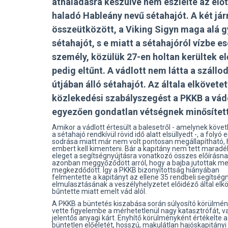
áthaladásra készülve nem észlelte az elő
haladó Hableány nevű sétahajót. A két já
összeütközött, a Viking Sigyn maga alá g
sétahajót, s e miatt a sétahajóról vízbe es
személy, közülük 27-en holtan kerültek el
pedig eltűnt. A vádlott nem látta a szállo
útjában álló sétahajót. Az általa elkövetett
közlekedési szabályszegést a PKKB a vád
egyezően gondatlan vétségnek minősítet
Amikor a vádlott értesült a balesetről - amelynek köv
a sétahajó rendkívül rövid idő alatt elsüllyedt -, a folyó 
sodrása miatt már nem volt pontosan megállapítható,
embert kell kimenteni. Bár a kapitány nem tett maradé
eleget a segítségnyújtásra vonatkozó összes előírásna
azonban meggyőződött arról, hogy a bajba jutottak m
megkezdődött. Így a PKKB bizonyítottság hiányában
felmentette a kapitányt az ellene 35 rendbeli segítség
elmulasztásának a veszélyhelyzetet előidéző által elk
bűntette miatt emelt vád alól.
A PKKB a büntetés kiszabása során súlyosító körülmé
vette figyelembe a mérhetetlenül nagy katasztrófát, v
jelentős anyagi kárt. Enyhítő körülményként értékelte a
büntetlen előéletét, hosszú, makulátlan hajóskapitányi