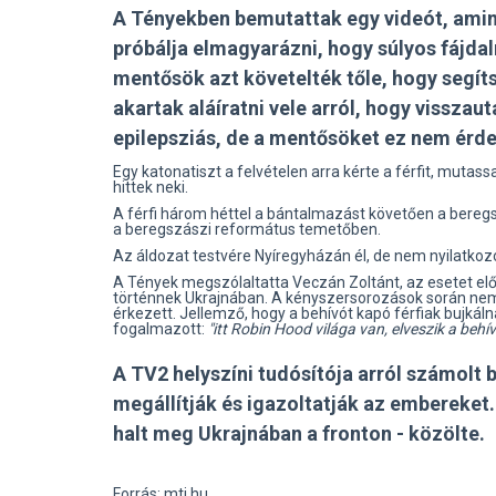
A Tényekben bemutattak egy videót, amin 
próbálja elmagyarázni, hogy súlyos fájdal
mentősök azt követelték tőle, hogy segítsé
akartak aláíratni vele arról, hogy visszauta
epilepsziás, de a mentősöket ez nem érde
Egy katonatiszt a felvételen arra kérte a férfit, mutas
hittek neki.
A férfi három héttel a bántalmazást követően a bereg
a beregszászi református temetőben.
Az áldozat testvére Nyíregyházán él, de nem nyilatkoz
A Tények megszólaltatta Veczán Zoltánt, az esetet elő
történnek Ukrajnában. A kényszersorozások során ne
érkezett. Jellemző, hogy a behívót kapó férfiak bujkáln
fogalmazott:
"itt Robin Hood világa van, elveszik a beh
A TV2 helyszíni tudósítója arról számolt be
megállítják és igazoltatják az embereket
halt meg Ukrajnában a fronton - közölte.
Forrás: mti.hu