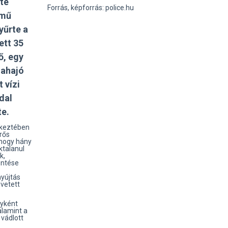
tte
Forrás, képforrás: police.hu
rmű
yűrte a
ett 35
ő, egy
dahajó
 vízi
dal
te.
etkeztében
erős
 hogy hány
ktalanul
k,
entése
nyújtás
övetett
nyként
alamint a
 vádlott