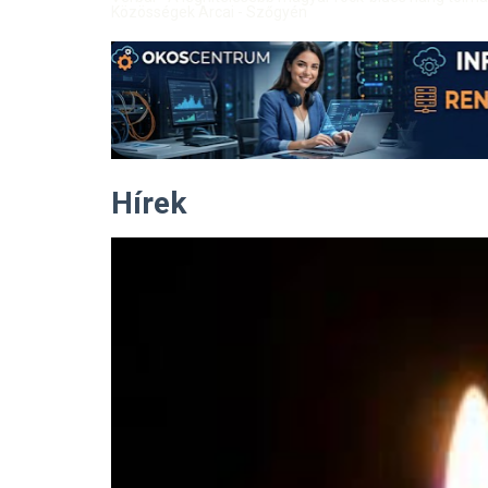
Közösségek Arcai - Szőgyén
Hírek