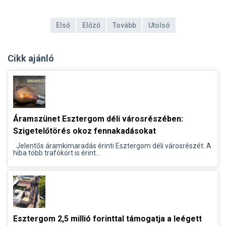
Első
Előző
Tovább
Utolsó
Cikk ajánló
Áramszünet Esztergom déli városrészében:
Szigetelőtörés okoz fennakadásokat
Jelentős áramkimaradás érinti Esztergom déli városrészét. A
hiba több trafókört is érint...
Esztergom 2,5 millió forinttal támogatja a leégett