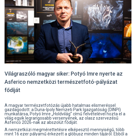
Világraszóló magyar siker: Potyó Imre nyerte az
Asferico nemzetközi természetfotó-pályázat
fődíját
A magyar természetfotózás újabb hatalmas elismeréssel
gazdagodott: a Duna-Ipoly Nemzeti Park Igazgatóság (DINPI)
munkatársa, Potyó Imre „Holdvilág” című felvételével hozta el a
világ egyik legrangosabb versenyének, az olasz szervezésű
Asferico 2026-nak az abszolút fődíját.
A nemzetközi megmérettetésre elképesztő mennyiségű, több
mint 16 ezer pályamű érkezett a glóbusz minden tájáról. Ebből a