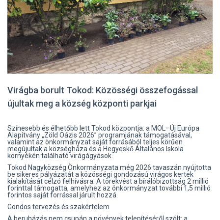
Virágba borult Tokod: Közösségi összefogással
újultak meg a község központi parkjai
Színesebb és élhetőbb lett Tokod központja: a MOL–Új Európa
Alapítvány „Zöld Oázis 2026” programjának támogatásával,
valamint az önkormányzat saját forrásából teljes körűen
megújultak a községháza és a Hegyeskő Általános Iskola
környékén található virágágyások.
Tokod Nagyközség Önkormányzata még 2026 tavaszán nyújtotta
be sikeres pályázatát a közösségi gondozású virágos kertek
kialakítását célzó felhívásra. A törekvést a bírálóbizottság 2 millió
forinttal támogatta, amelyhez az önkormányzat további 1,5 millió
forintos saját forrással járult hozzá.
Gondos tervezés és szakértelem
A beruházás nem csupán a növények telepítéséről szólt: a