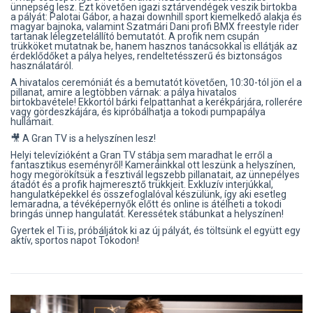
ünnepség lesz. Ezt követően igazi sztárvendégek veszik birtokba
a pályát: Palotai Gábor, a hazai downhill sport kiemelkedő alakja és
magyar bajnoka, valamint Szatmári Dani profi BMX freestyle rider
tartanak lélegzetelállító bemutatót. A profik nem csupán
trükköket mutatnak be, hanem hasznos tanácsokkal is ellátják az
érdeklődőket a pálya helyes, rendeltetésszerű és biztonságos
használatáról.
A hivatalos ceremóniát és a bemutatót követően, 10:30-tól jön el a
pillanat, amire a legtöbben várnak: a pálya hivatalos
birtokbavétele! Ekkortól bárki felpattanhat a kerékpárjára, rollerére
vagy gördeszkájára, és kipróbálhatja a tokodi pumpapálya
hullámait.
🎥 A Gran TV is a helyszínen lesz!
Helyi televízióként a Gran TV stábja sem maradhat le erről a
fantasztikus eseményről! Kameráinkkal ott leszünk a helyszínen,
hogy megörökítsük a fesztivál legszebb pillanatait, az ünnepélyes
átadót és a profik hajmeresztő trükkjeit. Exkluzív interjúkkal,
hangulatképekkel és összefoglalóval készülünk, így aki esetleg
lemaradna, a tévéképernyők előtt és online is átélheti a tokodi
bringás ünnep hangulatát. Keressétek stábunkat a helyszínen!
Gyertek el Ti is, próbáljátok ki az új pályát, és töltsünk el együtt egy
aktív, sportos napot Tokodon!