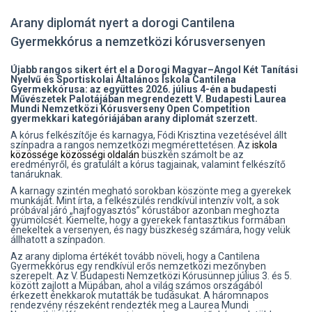
Arany diplomát nyert a dorogi Cantilena
Gyermekkórus a nemzetközi kórusversenyen
Újabb rangos sikert ért el a Dorogi Magyar–Angol Két Tanítási
Nyelvű és Sportiskolai Általános Iskola Cantilena
Gyermekkórusa: az együttes 2026. július 4-én a budapesti
Művészetek Palotájában megrendezett V. Budapesti Laurea
Mundi Nemzetközi Kórusverseny Open Competition
gyermekkari kategóriájában arany diplomát szerzett.
A kórus felkészítője és karnagya, Fódi Krisztina vezetésével állt
színpadra a rangos nemzetközi megmérettetésen. Az
iskola
közössége közösségi oldalán
büszkén számolt be az
eredményről, és gratulált a kórus tagjainak, valamint felkészítő
tanáruknak.
A karnagy szintén megható sorokban köszönte meg a gyerekek
munkáját. Mint írta, a felkészülés rendkívül intenzív volt, a sok
próbával járó „hajfogyasztós” kórustábor azonban meghozta
gyümölcsét. Kiemelte, hogy a gyerekek fantasztikus formában
énekeltek a versenyen, és nagy büszkeség számára, hogy velük
állhatott a színpadon.
Az arany diploma értékét tovább növeli, hogy a Cantilena
Gyermekkórus egy rendkívül erős nemzetközi mezőnyben
szerepelt. Az V. Budapesti Nemzetközi Kórusünnep július 3. és 5.
között zajlott a Müpában, ahol a világ számos országából
érkezett énekkarok mutatták be tudásukat. A háromnapos
rendezvény részeként rendezték meg a Laurea Mundi