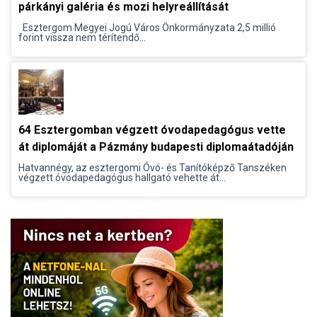
párkányi galéria és mozi helyreállítását
Esztergom Megyei Jogú Város Önkormányzata 2,5 millió
forint vissza nem térítendő...
64 Esztergomban végzett óvodapedagógus vette
át diplomáját a Pázmány budapesti diplomaátadóján
Hatvannégy, az esztergomi Óvó- és Tanítóképző Tanszéken
végzett óvodapedagógus hallgató vehette át...