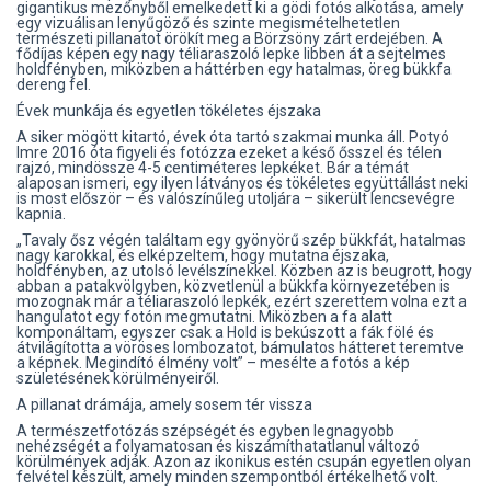
gigantikus mezőnyből emelkedett ki a gödi fotós alkotása, amely
egy vizuálisan lenyűgöző és szinte megismételhetetlen
természeti pillanatot örökít meg a Börzsöny zárt erdejében. A
fődíjas képen egy nagy téliaraszoló lepke libben át a sejtelmes
holdfényben, miközben a háttérben egy hatalmas, öreg bükkfa
dereng fel.
Évek munkája és egyetlen tökéletes éjszaka
A siker mögött kitartó, évek óta tartó szakmai munka áll. Potyó
Imre 2016 óta figyeli és fotózza ezeket a késő ősszel és télen
rajzó, mindössze 4-5 centiméteres lepkéket. Bár a témát
alaposan ismeri, egy ilyen látványos és tökéletes együttállást neki
is most először – és valószínűleg utoljára – sikerült lencsevégre
kapnia.
„Tavaly ősz végén találtam egy gyönyörű szép bükkfát, hatalmas
nagy karokkal, és elképzeltem, hogy mutatna éjszaka,
holdfényben, az utolsó levélszínekkel. Közben az is beugrott, hogy
abban a patakvölgyben, közvetlenül a bükkfa környezetében is
mozognak már a téliaraszoló lepkék, ezért szerettem volna ezt a
hangulatot egy fotón megmutatni. Miközben a fa alatt
komponáltam, egyszer csak a Hold is bekúszott a fák fölé és
átvilágította a vöröses lombozatot, bámulatos hátteret teremtve
a képnek. Megindító élmény volt” – mesélte a fotós a kép
születésének körülményeiről.
A pillanat drámája, amely sosem tér vissza
A természetfotózás szépségét és egyben legnagyobb
nehézségét a folyamatosan és kiszámíthatatlanul változó
körülmények adják. Azon az ikonikus estén csupán egyetlen olyan
felvétel készült, amely minden szempontból értékelhető volt.