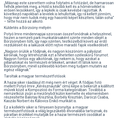
„Másnap este szerettem volna folytatni a fotózást, de hamarosan
felhők jelentek meg, a Hold is később kelt és a hőmérséklet is
erősen lecsökkent, így a lepkék is csak kevésbé rajzottak. A
következő napokban a levelek is lehullottak, így rá kellett jönnöm,
hogy már nem tudok még egy hasonló képet készíteni, talán soha”
– tette hozzá az alkotó.
Küldetés a Börzsöny mélyén
Potyó Imre mindennapjai szorosan összefonódnak a helyszínnel,
hiszen a nemzeti park munkatársaként szinte minden idejét a
Börzsönyben tölti, így napi szinten, testközelből követi az erdő
rezdüléseit és a laikusok előtt rejtve maradó fajok viselkedését.
„Nagyon örülök a fődíjnak, és nagyon köszönöm a pályázat
kiíróinak, hogy létrehozták ezt a hihetetlen széleskörű fórumot.
Nagyon fontos egy alkotónak, így nekem is, hogy azokat a
pillanatokat és természeti értékeket, amiket itt látok kinn a
Börzsönyben, minél szélesebb körben meg tudjam mutatni az
egész világnak.”
Taroltak a magyar természetfotósok
A hazai siker ráadásul itt még nem ért véget. A fődíjas fotó
mellett Potyó Imre „Kérésznauták” című képe is bekerült a kiállított
művek közé a Kompozíció és Forma kategóriában. Továbbá a
nemzetközi zsűri a mezőnyből külön kiemelte és elismerésben
részesítette Balotay Krisztina, Borbély Krisztián, Daróczi Csaba,
Kaszás Norbert és Kálovics Enikő munkáit is.
Ez a kollektív siker is fényesen bizonyítja: a magyar
természetfotósok a világ legszűkebb élvonalába tartoznak, és
páratlan érzékkel mutatják be a hazai természeti csodákat a