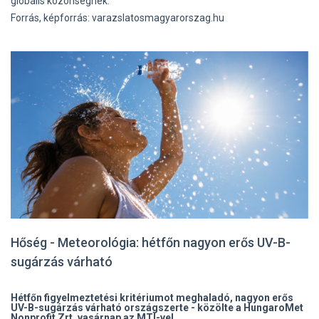
globális közönségnek.
Forrás, képforrás: varazslatosmagyarorszag.hu
Hőség - Meteorológia: hétfőn nagyon erős UV-B-
sugárzás várható
Hétfőn figyelmeztetési kritériumot meghaladó, nagyon erős
UV-B-sugárzás várható országszerte - közölte a HungaroMet
Nonprofit Zrt. vasárnap az MTI-vel.