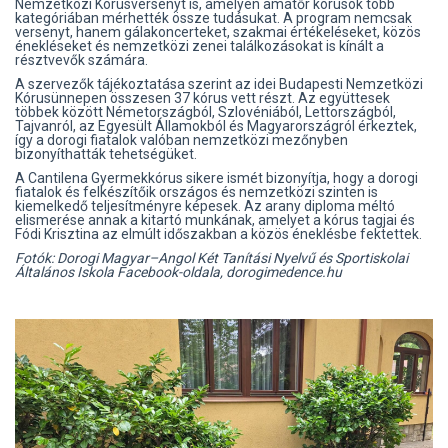
Nemzetközi Kórusversenyt is, amelyen amatőr kórusok több
kategóriában mérhették össze tudásukat. A program nemcsak
versenyt, hanem gálakoncerteket, szakmai értékeléseket, közös
énekléseket és nemzetközi zenei találkozásokat is kínált a
résztvevők számára.
A szervezők tájékoztatása szerint az idei Budapesti Nemzetközi
Kórusünnepen összesen 37 kórus vett részt. Az együttesek
többek között Németországból, Szlovéniából, Lettországból,
Tajvanról, az Egyesült Államokból és Magyarországról érkeztek,
így a dorogi fiatalok valóban nemzetközi mezőnyben
bizonyíthatták tehetségüket.
A Cantilena Gyermekkórus sikere ismét bizonyítja, hogy a dorogi
fiatalok és felkészítőik országos és nemzetközi szinten is
kiemelkedő teljesítményre képesek. Az arany diploma méltó
elismerése annak a kitartó munkának, amelyet a kórus tagjai és
Fódi Krisztina az elmúlt időszakban a közös éneklésbe fektettek.
Fotók: Dorogi Magyar–Angol Két Tanítási Nyelvű és Sportiskolai
Általános Iskola Facebook-oldala, dorogimedence.hu