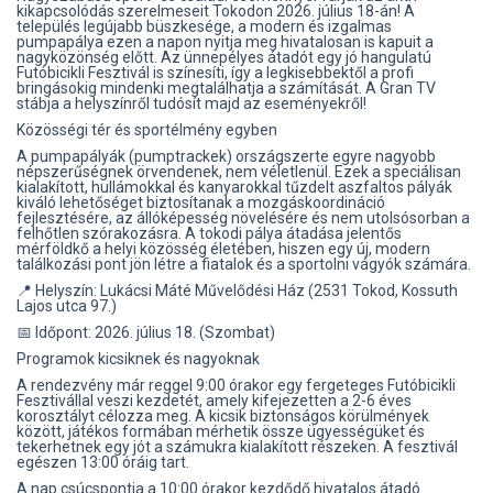
kikapcsolódás szerelmeseit Tokodon 2026. július 18-án! A
település legújabb büszkesége, a modern és izgalmas
pumpapálya ezen a napon nyitja meg hivatalosan is kapuit a
nagyközönség előtt. Az ünnepélyes átadót egy jó hangulatú
Futóbicikli Fesztivál is színesíti, így a legkisebbektől a profi
bringásokig mindenki megtalálhatja a számítását. A Gran TV
stábja a helyszínről tudósít majd az eseményekről!
Közösségi tér és sportélmény egyben
A pumpapályák (pumptrackek) országszerte egyre nagyobb
népszerűségnek örvendenek, nem véletlenül. Ezek a speciálisan
kialakított, hullámokkal és kanyarokkal tűzdelt aszfaltos pályák
kiváló lehetőséget biztosítanak a mozgáskoordináció
fejlesztésére, az állóképesség növelésére és nem utolsósorban a
felhőtlen szórakozásra. A tokodi pálya átadása jelentős
mérföldkő a helyi közösség életében, hiszen egy új, modern
találkozási pont jön létre a fiatalok és a sportolni vágyók számára.
📍 Helyszín: Lukácsi Máté Művelődési Ház (2531 Tokod, Kossuth
Lajos utca 97.)
📅 Időpont: 2026. július 18. (Szombat)
Programok kicsiknek és nagyoknak
A rendezvény már reggel 9:00 órakor egy fergeteges Futóbicikli
Fesztivállal veszi kezdetét, amely kifejezetten a 2-6 éves
korosztályt célozza meg. A kicsik biztonságos körülmények
között, játékos formában mérhetik össze ügyességüket és
tekerhetnek egy jót a számukra kialakított részeken. A fesztivál
egészen 13:00 óráig tart.
A nap csúcspontja a 10:00 órakor kezdődő hivatalos átadó