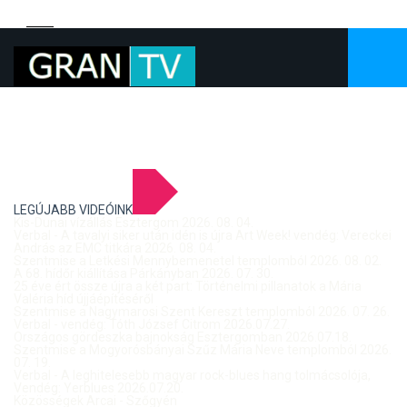
LEGÚJABB VIDEÓINK
Kis-Dunai vízállás Esztergom 2026. 08. 04.
Verbal - A tavalyi siker után idén is újra Art Week! vendég: Vereckei
András az EMC titkára 2026. 08. 04.
Szentmise a Letkési Mennybemenetel templomból 2026. 08. 02.
A 68. hídőr kiállítása Párkányban 2026. 07. 30.
25 éve ért össze újra a két part: Történelmi pillanatok a Mária
Valéria híd újjáépítéséről
Szentmise a Nagymarosi Szent Kereszt templomból 2026. 07. 26.
Verbal - vendég: Tóth József Citrom 2026.07.27.
Országos gördeszka bajnokság Esztergomban 2026.07.18.
Szentmise a Mogyorósbányai Szűz Mária Neve templomból 2026.
07. 19.
Verbal - A leghitelesebb magyar rock-blues hang tolmácsolója,
Vendég: Yerblues 2026.07.20.
Közösségek Arcai - Szőgyén