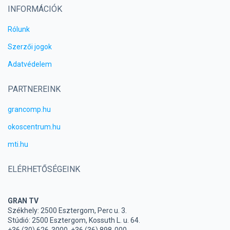
INFORMÁCIÓK
Rólunk
Szerzői jogok
Adatvédelem
PARTNEREINK
grancomp.hu
okoscentrum.hu
mti.hu
ELÉRHETŐSÉGEINK
GRAN TV
Székhely: 2500 Esztergom, Perc u. 3.
Stúdió: 2500 Esztergom, Kossuth L. u. 64.
+36 (30) 626-3000, +36 (36) 898-000