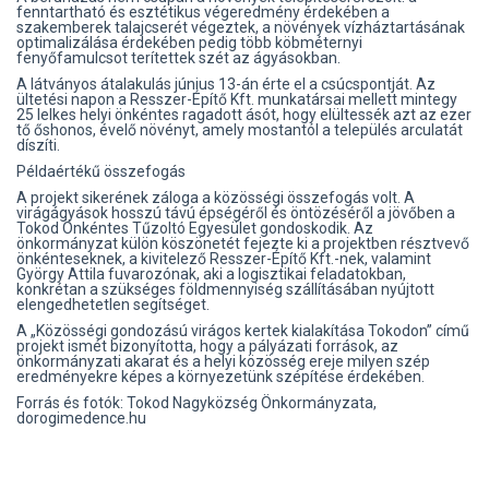
fenntartható és esztétikus végeredmény érdekében a
szakemberek talajcserét végeztek, a növények vízháztartásának
optimalizálása érdekében pedig több köbméternyi
fenyőfamulcsot terítettek szét az ágyásokban.
A látványos átalakulás június 13-án érte el a csúcspontját. Az
ültetési napon a Resszer-Építő Kft. munkatársai mellett mintegy
25 lelkes helyi önkéntes ragadott ásót, hogy elültessék azt az ezer
tő őshonos, évelő növényt, amely mostantól a település arculatát
díszíti.
Példaértékű összefogás
A projekt sikerének záloga a közösségi összefogás volt. A
virágágyások hosszú távú épségéről és öntözéséről a jövőben a
Tokod Önkéntes Tűzoltó Egyesület gondoskodik. Az
önkormányzat külön köszönetét fejezte ki a projektben résztvevő
önkénteseknek, a kivitelező Resszer-Építő Kft.-nek, valamint
György Attila fuvarozónak, aki a logisztikai feladatokban,
konkrétan a szükséges földmennyiség szállításában nyújtott
elengedhetetlen segítséget.
A „Közösségi gondozású virágos kertek kialakítása Tokodon” című
projekt ismét bizonyította, hogy a pályázati források, az
önkormányzati akarat és a helyi közösség ereje milyen szép
eredményekre képes a környezetünk szépítése érdekében.
Forrás és fotók: Tokod Nagyközség Önkormányzata,
dorogimedence.hu