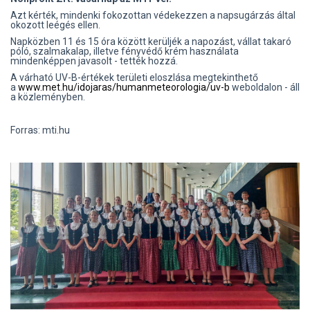
Azt kérték, mindenki fokozottan védekezzen a napsugárzás által
okozott leégés ellen.
Napközben 11 és 15 óra között kerüljék a napozást, vállat takaró
póló, szalmakalap, illetve fényvédő krém használata
mindenképpen javasolt - tették hozzá.
A várható UV-B-értékek területi eloszlása megtekinthető
a
www.met.hu/idojaras/humanmeteorologia/uv-b
weboldalon - áll
a közleményben.
Forras: mti.hu