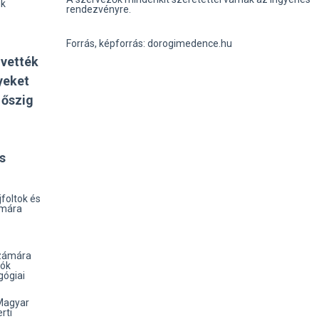
ük
rendezvényre.
Forrás, képforrás: dorogimedence.hu
 vették
yeket
 őszig
z
s
jfoltok és
ámára
számára
zók
gógiai
 Magyar
rti