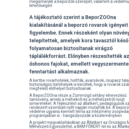
megismerjék a beporzók szerepét, valamint a védelm
lehetőségeit.
A tájékoztató szerint a BeporZOOna
kialakításánál a beporzó rovarok igényeit
figyelembe. Ennek részeként olyan növén
telepítettek, amelyek kora tavasztól késő
folyamatosan biztosítanak virágzó
táplálékforrást. Előnyben részesítették a
őshonos fajokat, emellett vegyszermente
fenntartást alkalmaznak.
A kertbe rovarhotelek, holtfák, avarsávok, csupasz tala
biztonságos itatóhelyek is kerültek, hogy a rovarok sz
megfelelő élőhelyet biztosítsanak.
A BeporZOOna része a Zümmögő sétány elnevezésű
tanösvény, amely a méhekről és a méhészetről nyújt
ismereteket. A fejlesztést az állatkert, pedagógusok 
rendezett szombati nyílt napján mutatták be. A bepor
védelme ugyanis kiemelt téma az intézmény zoopeda
programjaiban is - hangsúlyozzák a közleményben.
A projekt megvalósításában az Állatkert az Országos
Méhészeti Egyesülettel, a BKM FŐKERT-tel és az Állatke