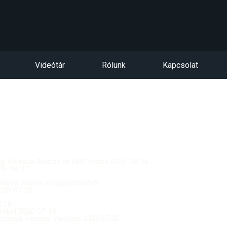
Videótár
Rólunk
Kapcsolat
dég: Vereckei András az EMC titkára 2026. 08. 04.
. 08. 02.
 Mária Valéria híd újjáépítéséről
26. 07. 26.
.18.
ból 2026. 07. 19.
csolója, Vendég: Yerblues 2026.07.20.