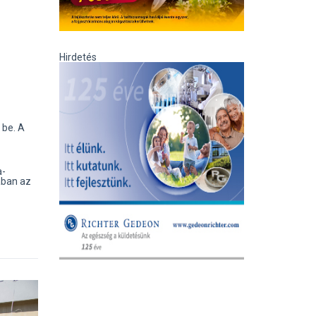
Hirdetés
 be. A
a-
kában az