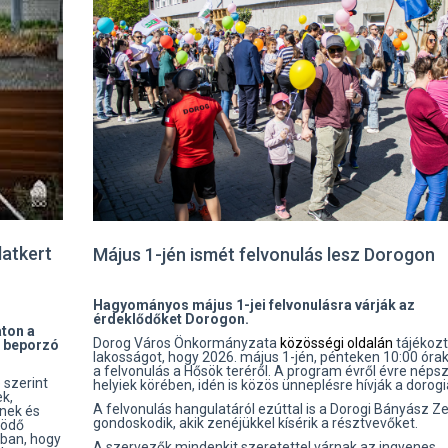
latkert
Május 1-jén ismét felvonulás lesz Dorogon
Hagyományos május 1-jei felvonulásra várják az
érdeklődőket Dorogon.
aton a
Dorog Város Önkormányzata
közösségi oldalán
tájékozt
t beporzó
lakosságot, hogy 2026. május 1-jén, pénteken 10:00 órak
a felvonulás a Hősök teréről. A program évről évre néps
 szerint
helyiek körében, idén is közös ünneplésre hívják a dorogi
k,
A felvonulás hangulatáról ezúttal is a Dorogi Bányász Z
nek és
gondoskodik, akik zenéjükkel kísérik a résztvevőket.
ködő
bban, hogy
A szervezők mindenkit szeretettel várnak az ingyenes