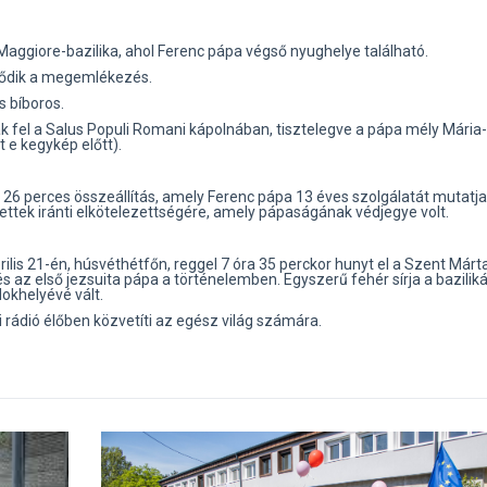
aggiore-bazilika, ahol Ferenc pápa végső nyughelye található.
dődik a megemlékezés.
s bíboros.
k fel a Salus Populi Romani kápolnában, tisztelegve a pápa mély Mária-
 e kegykép előtt).
 26 perces összeállítás, amely Ferenc pápa 13 éves szolgálatát mutatja
ettek iránti elkötelezettségére, amely pápaságának védjegye volt.
ilis 21-én, húsvéthétfőn, reggel 7 óra 35 perckor hunyt el a Szent Márt
és az első jezsuita pápa a történelemben. Egyszerű fehér sírja a bazili
okhelyévé vált.
rádió élőben közvetíti az egész világ számára.