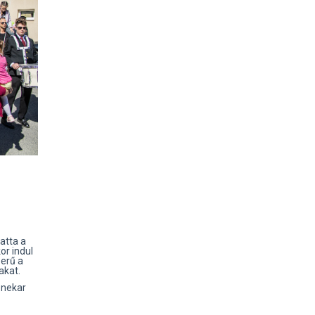
atta a
or indul
zerű a
akat.
enekar