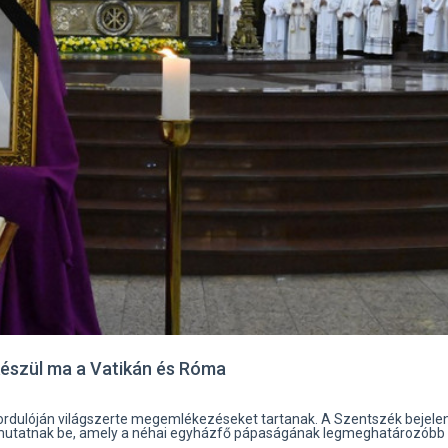
készül ma a Vatikán és Róma
vfordulóján világszerte megemlékezéseket tartanak. A Szentszék bejelen
mutatnak be, amely a néhai egyházfő pápaságának legmeghatározóbb