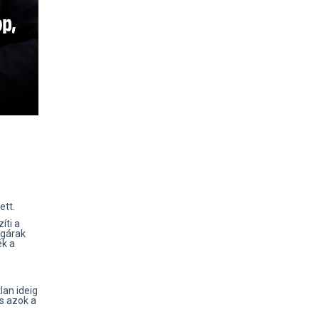
ett.
íti a
gárak
ék a
an ideig
s azok a