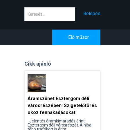
Keresés
Belépés
Élő műsor
Cikk ajánló
Áramszünet Esztergom déli
városrészében: Szigetelőtörés
okoz fennakadásokat
Jelentős áramkimaradás érinti
Esztergom déli városrészét. A hiba
több trafókört is érint...