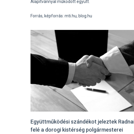
Alapítvánnyal működött együtt.
Forrás, képforrás: mti.hu, blog.hu
Együttműködési szándékot jeleztek Radna
felé a dorogi kistérség polgármesterei