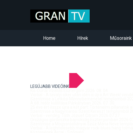
Home
Hírek
Műsoraink
LEGÚJABB VIDEÓINK
Kis-Dunai vízállás Esztergom 2026. 08. 04.
Verbal - A tavalyi siker után idén is újra Art Week! ven
Szentmise a Letkési Mennybemenetel templomból 2026
A 68. hídőr kiállítása Párkányban 2026. 07. 30.
25 éve ért össze újra a két part: Történelmi pillanatok a
Szentmise a Nagymarosi Szent Kereszt templomból 20
Verbal - vendég: Tóth József Citrom 2026.07.27.
Országos gördeszka bajnokság Esztergomban 2026.07
Szentmise a Mogyorósbányai Szűz Mária Neve templom
Verbal - A leghitelesebb magyar rock-blues hang tolmá
Közösségek Arcai - Szőgyén