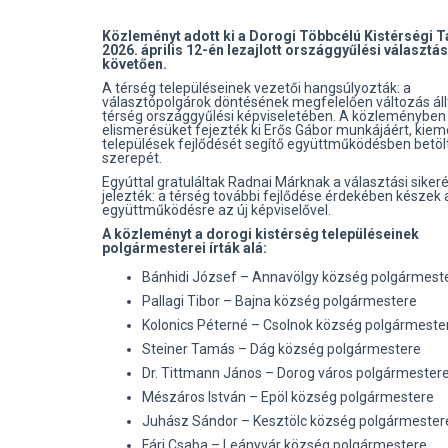
Közleményt adott ki a Dorogi Többcélú Kistérségi T
2026. április 12-én lezajlott országgyűlési választá
követően.
A térség településeinek vezetői hangsúlyozták: a
választópolgárok döntésének megfelelően változás áll
térség országgyűlési képviseletében. A közleményben
elismerésüket fejezték ki Erős Gábor munkájáért, kiem
települések fejlődését segítő együttműködésben betöl
szerepét.
Egyúttal gratuláltak Radnai Márknak a választási siker
jelezték: a térség további fejlődése érdekében készek 
együttműködésre az új képviselővel.
A közleményt a dorogi kistérség településeinek
polgármesterei írták alá:
Bánhidi József – Annavölgy község polgármest
Pallagi Tibor – Bajna község polgármestere
Kolonics Péterné – Csolnok község polgármeste
Steiner Tamás – Dág község polgármestere
Dr. Tittmann János – Dorog város polgármester
Mészáros István – Epöl község polgármestere
Juhász Sándor – Kesztölc község polgármester
Fári Csaba – Leányvár község polgármestere