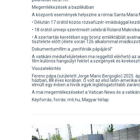
Megemlékezések a bazilikában
A központi események helyszíne a római Santa Maria M
• Délután 17 órától közös rózsafüzér-imádsággal kez
• 18 órától ünnepi szentmisét celebrál Roland Makricka
• A szertartás keretében egy bronz emléktáblát avatna
tisztelete előtt (élete során 126 alkalommal imádkozott
Dokumentumfilm a „perifériák pápájáról”
A vatikáni médiafelületeken ma reggeltől elérhető az a
film különös hangsúlyt fektet a szegények és kirekeszt
Visszatekintés
Ferenc pápa (született Jorge Mario Bergoglio) 2025. ápr
házban, 88 éves korában. Ő volt az első latin-amerikai 
elmúlt egy évben a hívők egyik leglátogatottabb zaránd
A mai megemlékezéseket a Vatican News és a vatikáni 
Képforrás, forrás: mti.hu, Magyar hírlap