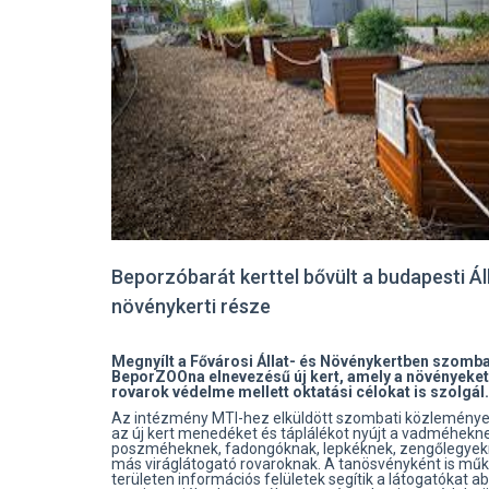
Beporzóbarát kerttel bővült a budapesti Ál
növénykerti része
Megnyílt a Fővárosi Állat- és Növénykertben szomb
BeporZOOna elnevezésű új kert, amely a növényeke
rovarok védelme mellett oktatási célokat is szolgál.
Az intézmény MTI-hez elküldött szombati közleménye
az új kert menedéket és táplálékot nyújt a vadméhekne
poszméheknek, fadongóknak, lepkéknek, zengőlegyek
más viráglátogató rovaroknak. A tanösvényként is mű
területen információs felületek segítik a látogatókat a