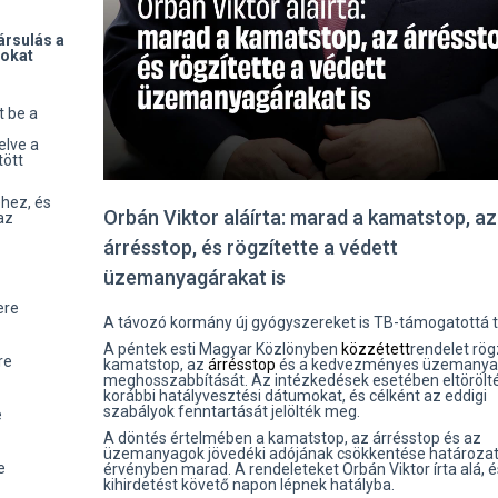
ársulás a
sokat
t be a
elve a
tött
éhez, és
Orbán Viktor aláírta: marad a kamatstop, az
az
árrésstop, és rögzítette a védett
üzemanyagárakat is
ere
A távozó kormány új gyógyszereket is TB-támogatottá t
A péntek esti Magyar Közlönyben
közzétett
rendelet rögz
re
kamatstop, az
árrésstop
és a kedvezményes üzemanya
meghosszabbítását. Az intézkedések esetében eltörölt
korábbi hatályvesztési dátumokat, és célként az eddigi
szabályok fenntartását jelölték meg.
e
A döntés értelmében a kamatstop, az árrésstop és az
üzemanyagok jövedéki adójának csökkentése határozatl
e
érvényben marad. A rendeleteket Orbán Viktor írta alá, é
kihirdetést követő napon lépnek hatályba.