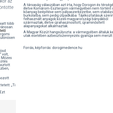
ikor az
A társaság válaszában azt írta, hogy Dorogon és térség
öntötte
illetve Komárom-Esztergom vármegyében nem történt 
kőanyag beépítése sem pályaszerkezetbe, sem stabilizá
burkolatba, sem pedig útpadkába. Tájékoztatásuk szerin
felhasznált anyagok közeli magyarországi bányákból
származtak, illetve újrahasznosított, újraminősített
iatt több
alapanyagokat alkalmaztak.
vánosan.
telő
A Magyar Közút hangsúlyozta: a vármegyében általuk ke
ergomi
utak esetében azbesztszennyezés gyanúja sem merült f
 különösen
Forrás, képforrás: dorogimedence.hu
kösd
 volt,
et Mózes
kötés
asztott
űzben,
hozott
etett: „Ti
„Ezt