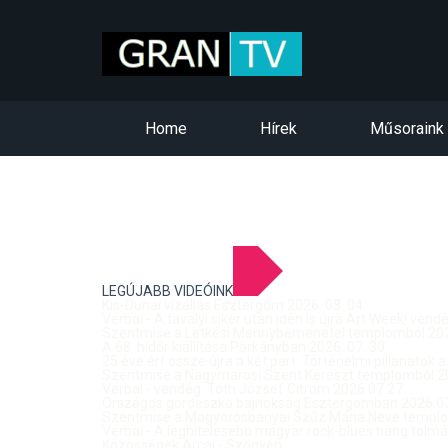
Home
Hírek
Műsoraink
LEGÚJABB VIDEÓINK
Kis-Dunai vízállás Esztergom 2026. 08. 04.
Verbal - A tavalyi siker után idén is újra Art Week! ven
Szentmise a Letkési Mennybemenetel templomból 2026
A 68. hídőr kiállítása Párkányban 2026. 07. 30.
25 éve ért össze újra a két part: Történelmi pillanatok a
Szentmise a Nagymarosi Szent Kereszt templomból 20
Verbal - vendég: Tóth József Citrom 2026.07.27.
Országos gördeszka bajnokság Esztergomban 2026.07
Szentmise a Mogyorósbányai Szűz Mária Neve templom
Verbal - A leghitelesebb magyar rock-blues hang tolmá
Közösségek Arcai - Szőgyén