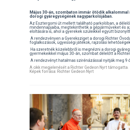
Május 30-án, szombaton immár ötödik alkalommal re
dorogi gyáregységének nagyparkolójában.
Az Esztergomi út mellett található parkolóban, a délelő
mindennapjaiba, megtekinthetik a gépjárműveket és az
eloltására is, ahol a gyerekek szüleikkel együtt bizonyí
A rendezvényen a Gyereksziget a dorogi Richter Óvo
foglalkozások, ügyességi játékok, rajzolási lehetőségek
Ha szeretnék közelebbről is megnézni a dorogi gyáregy
gyermekeikkel május 30-án, szombat délelőtt a Richte
A rendezvényt hatalmas szirénázással nyitják meg 9 ó
A cikk megjelenését a Richter Gedeon Nyrt támogatta.
Képek forrása: Richter Gedeon Nyrt