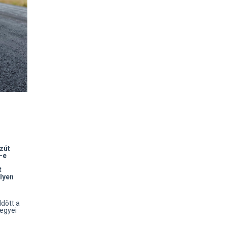
zút
-e
t
lyen
ldött a
egyei