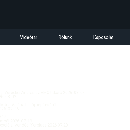
Videótár
Rólunk
Kapcsolat
dég: Vereckei András az EMC titkára 2026. 08. 04.
. 08. 02.
 Mária Valéria híd újjáépítéséről
26. 07. 26.
.18.
ból 2026. 07. 19.
csolója, Vendég: Yerblues 2026.07.20.