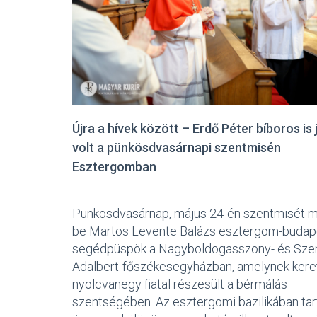
Újra a hívek között – Erdő Péter bíboros is 
volt a pünkösdvasárnapi szentmisén
Esztergomban
Pünkösdvasárnap, május 24-én szentmisét m
be Martos Levente Balázs esztergom-budap
segédpüspök a Nagyboldogasszony- és Sze
Adalbert-főszékesegyházban, amelynek ker
nyolcvanegy fiatal részesült a bérmálás
szentségében. Az esztergomi bazilikában tar