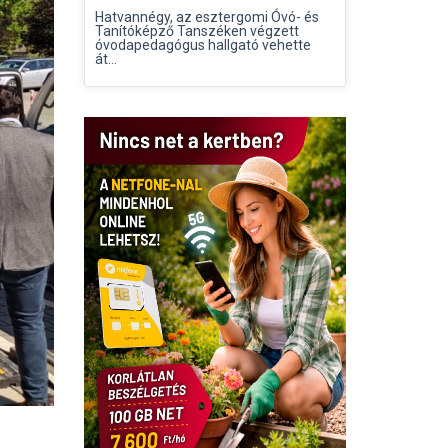
Hatvannégy, az esztergomi Óvó- és
Tanítóképző Tanszéken végzett
óvodapedagógus hallgató vehette
át...