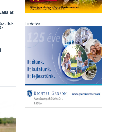
állalat
tűzoltók
Hirdetés
űz
i