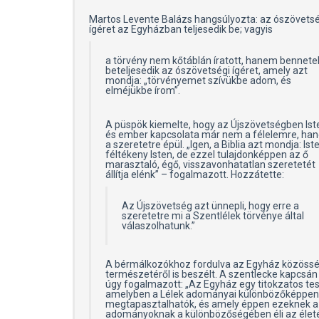
Martos Levente Balázs hangsúlyozta: az ószövetsé
ígéret az Egyházban teljesedik be; vagyis
a törvény nem kőtáblán íratott, hanem bennete
beteljesedik az ószövetségi ígéret, amely azt
mondja: „törvényemet szívükbe adom, és
elméjükbe írom”.
A püspök kiemelte, hogy az Újszövetségben Ist
és ember kapcsolata már nem a félelemre, ha
a szeretetre épül. „Igen, a Biblia azt mondja: Ist
féltékeny Isten, de ezzel tulajdonképpen az ő
marasztaló, égő, visszavonhatatlan szeretetét
állítja elénk” – fogalmazott. Hozzátette:
Az Újszövetség azt ünnepli, hogy erre a
szeretetre mi a Szentlélek törvénye által
válaszolhatunk.”
A bérmálkozókhoz fordulva az Egyház közössé
természetéről is beszélt. A szentlecke kapcsán
úgy fogalmazott: „Az Egyház egy titokzatos tes
amelyben a Lélek adományai különbözőképpen
megtapasztalhatók, és amely éppen ezeknek 
adományoknak a különbözőségében éli az életé