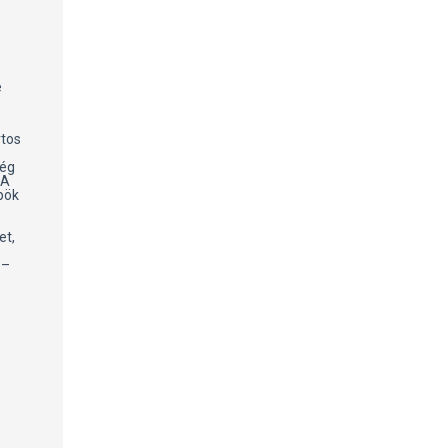
e
rtos
ség
 A
spök
et,
 –