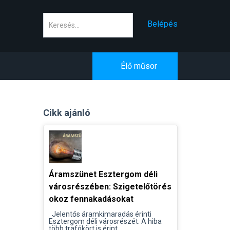
Keresés
Belépés
Élő műsor
Cikk ajánló
Áramszünet Esztergom déli
városrészében: Szigetelőtörés
okoz fennakadásokat
Jelentős áramkimaradás érinti
Esztergom déli városrészét. A hiba
több trafókört is érint...