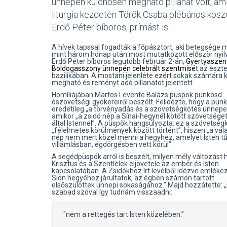
ünnepen különösen megható pillanat volt, am
liturgia kezdetén Török Csaba plébános kösz
Erdő Péter bíboros, prímást is.
A hívek tapssal fogadták a főpásztort, aki betegsége m
mint három hónap után most mutatkozott először nyil
Erdő Péter bíboros legutóbb február 2-án,
Gyertyaszen
Boldogasszony ünnepén celebrált szentmisét
az eszt
bazilikában. A mostani jelenléte ezért sokak számára
megható és reményt adó pillanatot jelentett.
Homíliájában Martos Levente Balázs püspök pünkösd
ószövetségi gyökereiről beszélt. Felidézte, hogy a pün
eredetileg „a törvényadás és a szövetségkötés ünnepe”
amikor „a zsidó nép a Sínai-hegynél kötött szövetség
által Istennel”. A püspök hangsúlyozta: ez a szövetség
„félelmetes körülmények között történt”, hiszen „a vál
nép nem mert közel menni a hegyhez, amelyet Isten t
villámlásban, égdörgésben vett körül”.
A segédpüspök arról is beszélt, milyen mély változást 
Krisztus és a Szentlélek eljövetele az ember és Isten
kapcsolatában. A Zsidókhoz írt levélből idézve emlékezt
Sion hegyéhez járultatok, az égben számon tartott
elsőszülöttek ünnepi sokaságához.” Majd hozzátette: 
szabad szóval így tudnám visszaadni:
"nem a rettegés tart Isten közelében.”