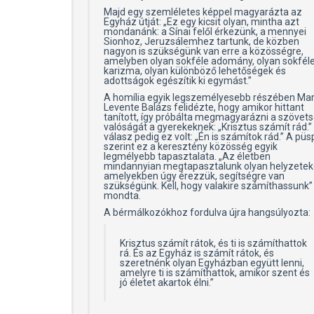
Majd egy szemléletes képpel magyarázta az
Egyház útját: „Ez egy kicsit olyan, mintha azt
mondanánk: a Sínai felől érkezünk, a mennyei
Sionhoz, Jeruzsálemhez tartunk, de közben
nagyon is szükségünk van erre a közösségre,
amelyben olyan sokféle adomány, olyan sokfél
karizma, olyan különböző lehetőségek és
adottságok egészítik ki egymást.”
A homília egyik legszemélyesebb részében Ma
Levente Balázs felidézte, hogy amikor hittant
tanított, így próbálta megmagyarázni a szövet
valóságát a gyerekeknek: „Krisztus számít rád.”
válasz pedig ez volt: „Én is számítok rád.” A pü
szerint ez a keresztény közösség egyik
legmélyebb tapasztalata. „Az életben
mindannyian megtapasztalunk olyan helyzetek
amelyekben úgy érezzük, segítségre van
szükségünk. Kell, hogy valakire számíthassunk”
mondta.
A bérmálkozókhoz fordulva újra hangsúlyozta:
Krisztus számít rátok, és ti is számíthattok
rá. És az Egyház is számít rátok, és
szeretnénk olyan Egyházban együtt lenni,
amelyre ti is számíthattok, amikor szent és
jó életet akartok élni.”