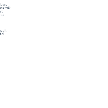
ében,
osztrák
lt
t a
zelt
el.