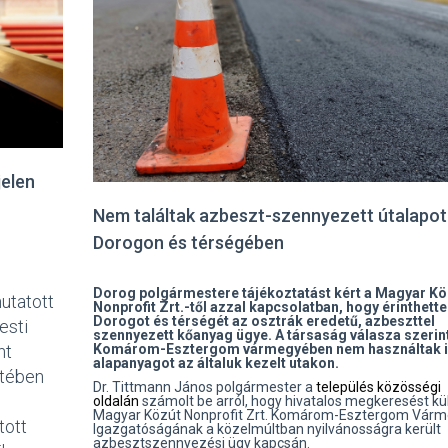
jelen
Nem találtak azbeszt-szennyezett útalapot
Dorogon és térségében
Dorog polgármestere tájékoztatást kért a Magyar Kö
utatott
Nonprofit Zrt.-től azzal kapcsolatban, hogy érinthette
Dorogot és térségét az osztrák eredetű, azbeszttel
esti
szennyezett kőanyag ügye. A társaság válasza szerin
nt
Komárom-Esztergom vármegyében nem használtak i
alapanyagot az általuk kezelt utakon.
etében
Dr. Tittmann János polgármester a
település közösségi
oldalán
számolt be arról, hogy hivatalos megkeresést kü
Magyar Közút Nonprofit Zrt. Komárom-Esztergom Várm
tott
Igazgatóságának a közelmúltban nyilvánosságra került
azbesztszennyezési ügy kapcsán.