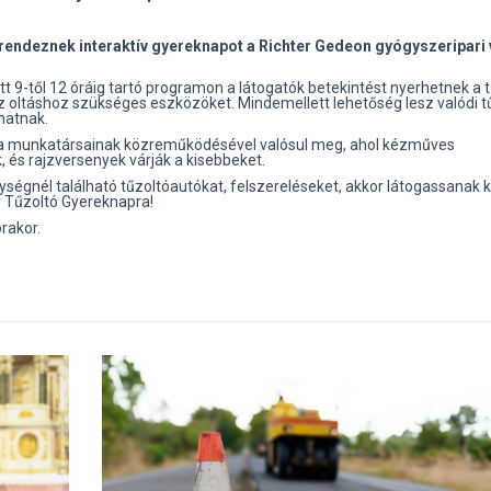
ndeznek interaktív gyereknapot a Richter Gedeon gyógyszeripari v
tt 9-től 12 óráig tartó programon a látogatók betekintést nyerhetnek a 
 oltáshoz szükséges eszközöket. Mindemellett lehetőség lesz valódi t
thatnak.
da munkatársainak közreműködésével valósul meg, ahol kézműves
, és rajzversenyek várják a kisebbeket.
ségnél található tűzoltóautókat, felszereléseket, akkor látogassanak k
r Tűzoltó Gyereknapra!
rakor.